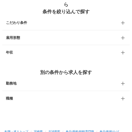
ら
条件を絞り込んで探す
こだわり条件
雇用形態
年収
別の条件から求人を探す
勤務地
職種
転職・求人トップ
/
宮崎県
/
北諸県郡
/
食品/香料/飼料専門職
/
食品/飲料/たば