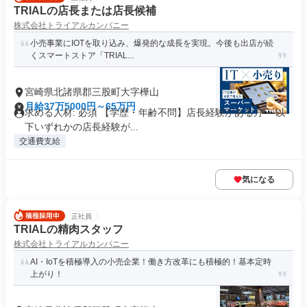
TRIALの店長または店長候補
株式会社トライアルカンパニー
小売事業にIOTを取り込み、爆発的な成長を実現。今後も出店が続
くスマートストア「TRIAL...
宮崎県北諸県郡三股町大字樺山
月給37万5000円～65万円
求める人材: 必須 【学歴・年齢不問】店長経験がある方 ～以
下いずれかの店長経験が...
交通費支給
気になる
正社員
TRIALの精肉スタッフ
株式会社トライアルカンパニー
AI・IoTを積極導入の小売企業！働き方改革にも積極的！基本定時
上がり！