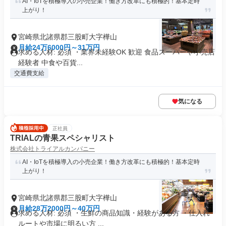
AI・IoTを積極導入の小売企業！働き方改革にも積極的！基本定時
上がり！
宮崎県北諸県郡三股町大字樺山
月給24万6000円～31万円
求める人材: 必須 ・業界未経験OK 歓迎 食品スーパーや小売店
経験者 中食や百貨...
交通費支給
気になる
正社員
TRIALの青果スペシャリスト
株式会社トライアルカンパニー
AI・IoTを積極導入の小売企業！働き方改革にも積極的！基本定時
上がり！
宮崎県北諸県郡三股町大字樺山
月給28万2000円～40万円
求める人材: 必須 ・生鮮の商品知識・経験がある方 ・仕入れ
ルートや市場に明るい方 ...