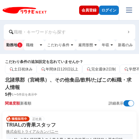
会員登録
ログイン
職種・キーワードから探す
勤務地
職種
こだわり条件
雇用形態
年収
新着のみ
1
こだわり条件の追加設定を忘れていませんか？
土日祝休み
年間休日120日以上
完全週休2日制
学歴
北諸県郡（宮崎県）、その他食品/飲料/たばこの転職・求
人情報
5
件
1
〜
5
件目を表示中
関連度順
新着順
詳細表示
正社員
TRIALの青果スタッフ
株式会社トライアルカンパニー