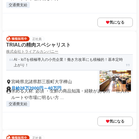
交通費支給
気になる
正社員
TRIALの精肉スペシャリスト
株式会社トライアルカンパニー
AI・IoTを積極導入の小売企業！働き方改革にも積極的！基本定時
上がり！
宮崎県北諸県郡三股町大字樺山
月給28万2000円～40万円
求める人材: 必須 ・生鮮の商品知識・経験がある方 ・仕入れ
ルートや市場に明るい方 ...
交通費支給
気になる
正社員