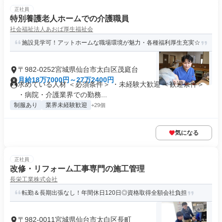
正社員
特別養護老人ホームでの介護職員
社会福祉法人あおば厚生福祉会
施設見学可！アットホームな職場環境が魅力・各種福利厚生充実☆
〒982-0252宮城県仙台市太白区茂庭台
月給18万7000円～27万2400円
求めている人材 ＜必須条件＞ ・未経験大歓迎 ＜歓迎条件＞
・病院・介護業界での勤務...
制服あり
業界未経験歓迎
+29個
気になる
正社員
改修・リフォーム工事専門の施工管理
長栄工業株式会社
転勤＆長期出張なし！年間休日120日◎資格取得全額会社負担
〒982-0011宮城県仙台市太白区長町