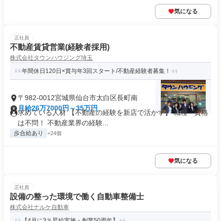
気になる
正社員
不動産賃貸営業(経験者採用)
株式会社タウンハウジング埼玉
年間休日120日×賞与年3回スタート/不動産経験者募集！
〒982-0012宮城県仙台市太白区長町南
月給26万7000円～35万円
求めている人材 【不動産の経験を新店で活かす】 職種・資格
は不問！ 不動産業界の経験...
歩合給あり
+24個
気になる
正社員
設備の整った環境で働く自動車整備士
株式会社ナルケ自動車
【4月に3％昇給実施・創業50周年】