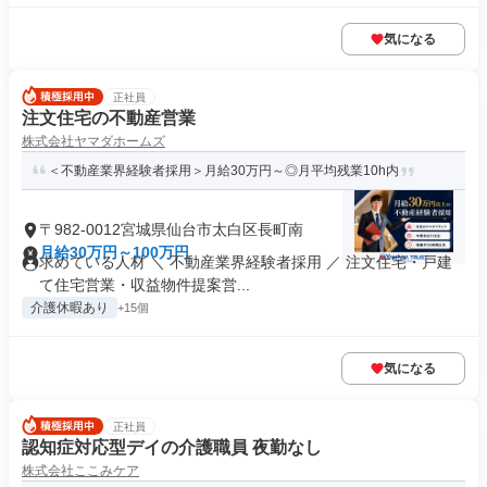
気になる
正社員
注文住宅の不動産営業
株式会社ヤマダホームズ
＜不動産業界経験者採用＞月給30万円～◎月平均残業10h内
〒982-0012宮城県仙台市太白区長町南
月給30万円～100万円
求めている人材 ＼ 不動産業界経験者採用 ／ 注文住宅・戸建
て住宅営業・収益物件提案営...
介護休暇あり
+15個
気になる
正社員
認知症対応型デイの介護職員 夜勤なし
株式会社ここみケア