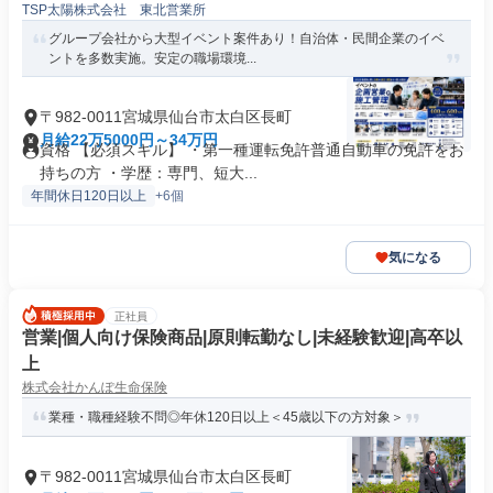
TSP太陽株式会社 東北営業所
グループ会社から大型イベント案件あり！自治体・民間企業のイベ
ントを多数実施。安定の職場環境...
〒982-0011宮城県仙台市太白区長町
月給22万5000円～34万円
資格 【必須スキル】 ・第一種運転免許普通自動車の免許をお
持ちの方 ・学歴：専門、短大...
年間休日120日以上
+6個
気になる
正社員
営業|個人向け保険商品|原則転勤なし|未経験歓迎|高卒以
上
株式会社かんぽ生命保険
業種・職種経験不問◎年休120日以上＜45歳以下の方対象＞
〒982-0011宮城県仙台市太白区長町