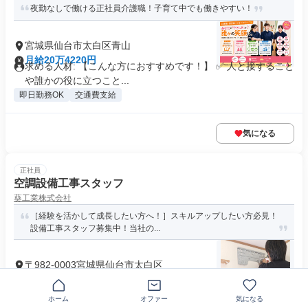
夜勤なしで働ける正社員介護職！子育て中でも働きやすい！
宮城県仙台市太白区青山
月給20万4220円
求める人材: 【こんな方におすすめです！】 ✅ 人と接すること
や誰かの役に立つこと...
即日勤務OK
交通費支給
気になる
正社員
空調設備工事スタッフ
葵工業株式会社
［経験を活かして成長したい方へ！］スキルアップしたい方必見！
設備工事スタッフ募集中！当社の...
〒982-0003宮城県仙台市太白区
月給24万円～30万円
- 求める人材・資格など - ＊現場経験ある方歓迎(経験が浅い方
もOK) ＊要普通自動...
ホーム
オファー
気になる