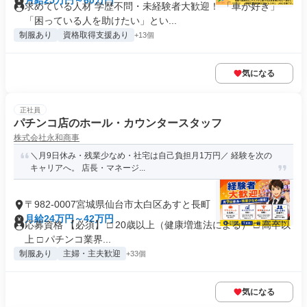
月給25万円～60万円
求めている人材 学歴不問・未経験者大歓迎！ 「車が好き」
「困っている人を助けたい」とい...
制服あり
資格取得支援あり
+13個
気になる
正社員
パチンコ店のホール・カウンタースタッフ
株式会社永和商事
＼月9日休み・残業少なめ・社宅は自己負担月1万円／ 経験を次の
キャリアへ。 店長・マネージ...
〒982-0007宮城県仙台市太白区あすと長町
月給24万円～42万円
応募資格 【必須】 □ 20歳以上（健康増進法による） □ 高卒以
上 □ パチンコ業界...
制服あり
主婦・主夫歓迎
+33個
気になる