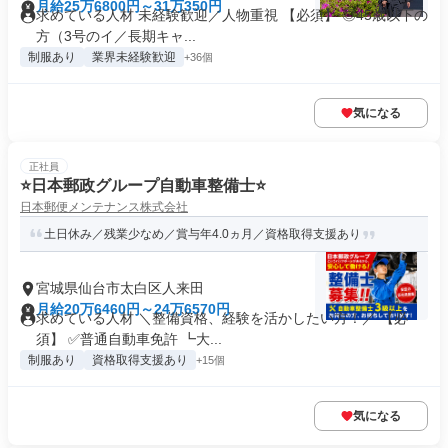
月給25万6800円～31万350円
求めている人材 未経験歓迎／人物重視 【必須】 ◎45歳以下の
方（3号のイ／長期キャ...
制服あり
業界未経験歓迎
+36個
気になる
正社員
⭐日本郵政グループ自動車整備士⭐
日本郵便メンテナンス株式会社
土日休み／残業少なめ／賞与年4.0ヵ月／資格取得支援あり
宮城県仙台市太白区人来田
月給20万6460円～24万6570円
求めている人材 ＼整備資格、経験を活かしたい方！／ 【必
須】 ✅普通自動車免許 ┗大...
制服あり
資格取得支援あり
+15個
気になる