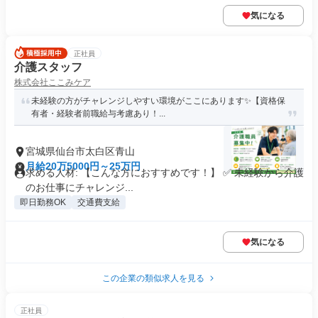
気になる
正社員
介護スタッフ
株式会社ここみケア
未経験の方がチャレンジしやすい環境がここにあります✨【資格保
有者・経験者前職給与考慮あり！...
宮城県仙台市太白区青山
月給20万5000円～25万円
求める人材: 【こんな方におすすめです！】 ✅ 未経験から介護
のお仕事にチャレンジ...
即日勤務OK
交通費支給
気になる
この企業の類似求人を見る
正社員