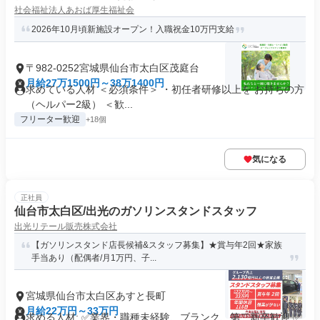
社会福祉法人あおば厚生福祉会
2026年10月頃新施設オープン！入職祝金10万円支給
〒982-0252宮城県仙台市太白区茂庭台
月給27万1500円～38万1400円
求めている人材 ＜必須条件＞ ・初任者研修以上を お持ちの方
（ヘルパー2級） ＜歓...
フリーター歓迎
+18個
気になる
正社員
仙台市太白区/出光のガソリンスタンドスタッフ
出光リテール販売株式会社
【ガソリンスタンド店長候補&スタッフ募集】★賞与年2回★家族
手当あり（配偶者/月1万円、子...
宮城県仙台市太白区あすと長町
月給22万円～33万円
求める人材: ✅業界・職種未経験、ブランク、第二新卒歓迎 ✅