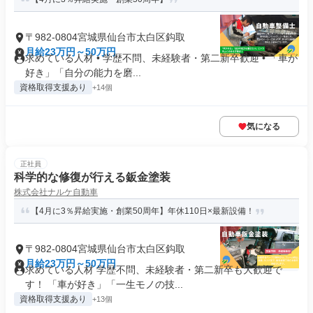
〒982-0804宮城県仙台市太白区鈎取
月給23万円～50万円
求めている人材 • 学歴不問、未経験者・第二新卒歓迎 • 「車が
好き」「自分の能力を磨...
資格取得支援あり
+14個
気になる
正社員
科学的な修復が行える鈑金塗装
株式会社ナルケ自動車
【4月に3％昇給実施・創業50周年】年休110日×最新設備！
〒982-0804宮城県仙台市太白区鈎取
月給23万円～50万円
求めている人材 学歴不問、未経験者・第二新卒も大歓迎で
す！ 「車が好き」「一生モノの技...
資格取得支援あり
+13個