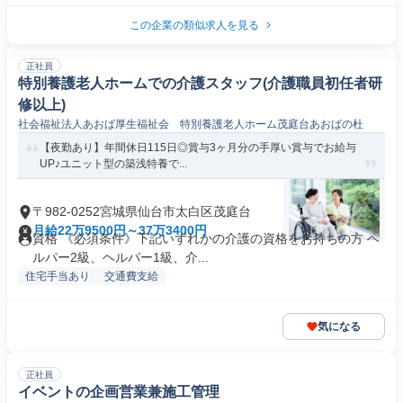
この企業の類似求人を見る
正社員
特別養護老人ホームでの介護スタッフ(介護職員初任者研
修以上)
社会福祉法人あおば厚生福祉会 特別養護老人ホーム茂庭台あおばの杜
【夜勤あり】年間休日115日◎賞与3ヶ月分の手厚い賞与でお給与
UP♪ユニット型の築浅特養で...
〒982-0252宮城県仙台市太白区茂庭台
月給22万9500円～37万3400円
資格 《必須条件》下記いずれかの介護の資格をお持ちの方 ヘ
ルパー2級、ヘルパー1級、介...
住宅手当あり
交通費支給
気になる
正社員
イベントの企画営業兼施工管理