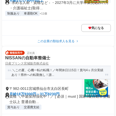
月給23万7900円以上
- 求める人材・資格など - ・2027年3月に大学卒業見込みの方
・介護福祉士(取得...
制服あり
車通勤OK
+11個
気になる
この企業の類似求人を見る
正社員
NISSANの自動車整備士
日産プリンス宮城販売株式会社
.＼この夏、心機一転の転職！／年間休日115日！賞与4ヶ月分実績
あり！県外への転勤無し！誰...
〒982-0011宮城県仙台市太白区長町
月給18万9300円～31万8230円
資格 ＼中途採用強化中！／ [ 必須｜must ] 国家3級自動車整備
士以上 普通自動...
賞与あり
交通費支給