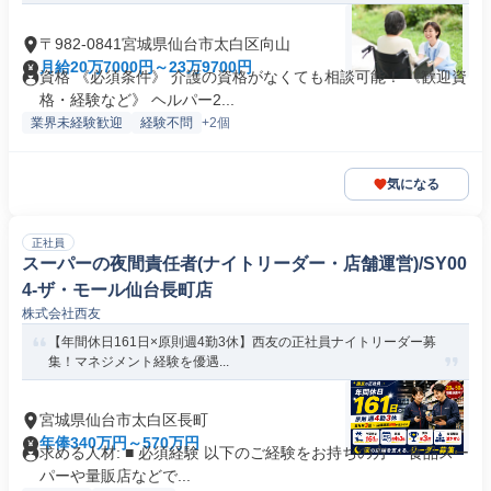
〒982-0841宮城県仙台市太白区向山
月給20万7000円～23万9700円
資格 《必須条件》 介護の資格がなくても相談可能！ 《歓迎資
格・経験など》 ヘルパー2...
業界未経験歓迎
経験不問
+2個
気になる
正社員
スーパーの夜間責任者(ナイトリーダー・店舗運営)/SY00
4-ザ・モール仙台長町店
株式会社西友
【年間休日161日×原則週4勤3休】西友の正社員ナイトリーダー募
集！マネジメント経験を優遇...
宮城県仙台市太白区長町
年俸340万円～570万円
求める人材: ■ 必須経験 以下のご経験をお持ちの方 ・食品スー
パーや量販店などで...