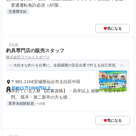
普通運転免許必須（AT限...
交通費支給
気になる
正社員
釣具専門店の販売スタッフ
株式会社ワールドスポーツ
大好きな釣りを仕事に。全国展開の安定企業で叶える自己実現。
〒981-1104宮城県仙台市太白区中田
月給21万1000円以上
求めている人材 【応募資格】 ・高卒以上 経験・学部学科不
問。 既卒・第二新卒の方も積...
業界未経験歓迎
+16個
気になる