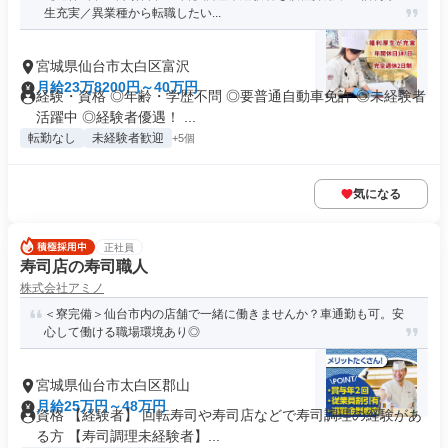
生充実／異業種から転職したい...
宮城県仙台市太白区富沢
月給23万8200円～40万円
経験・資格 ◎年齢・学歴不問 ◎要普通自動車免許 ◎未経験者
活躍中 ◎経験者優遇！ ...
転勤なし
未経験者歓迎
+5個
気になる
正社員
寿司店の寿司職人
株式会社アミノ
＜寮完備＞仙台市内の店舗で一緒に働きませんか？車通勤も可。安
心して働ける職場環境あり◎
宮城県仙台市太白区郡山
月給25万円～48万円
資格 【経験者】 回転寿司や寿司店などで寿司調理の経験があ
る方 【寿司調理未経験者】...