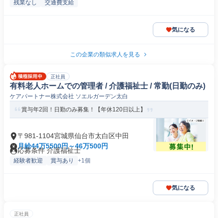
残業なし
交通費支給
気になる
この企業の類似求人を見る
正社員
有料老人ホームでの管理者 / 介護福祉士 / 常勤(日勤のみ)
ケアパートナー株式会社 ソエルガーデン太白
賞与年2回！日勤のみ募集！【年休120日以上】
〒981-1104宮城県仙台市太白区中田
月給44万5500円～46万500円
応募条件 介護福祉士
経験者歓迎
賞与あり
+1個
気になる
正社員