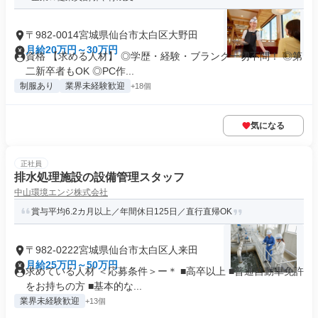
〒982-0014宮城県仙台市太白区大野田
月給20万円～30万円
資格 【求める人材】 ◎学歴・経験・ブランク一切不問！ ◎第
二新卒者もOK ◎PC作...
制服あり
業界未経験歓迎
+18個
気になる
正社員
排水処理施設の設備管理スタッフ
中山環境エンジ株式会社
賞与平均6.2カ月以上／年間休日125日／直行直帰OK
〒982-0222宮城県仙台市太白区人来田
月給25万円～50万円
求めている人材 ＜応募条件＞ー＊ ■高卒以上 ■普通自動車免許
をお持ちの方 ■基本的な...
業界未経験歓迎
+13個