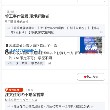
正社員
管工事作業員 現場経験者
奥羽建設株式会社
【現場経験者募集！】土日祝休みの週休二日制【転勤なし】【賞与
年2回あり】【資格取得支援制度...
宮城県仙台市太白区郡山字小原
月給27万2000円以上
求める人物像 現場経験5年以上お持ちの方 普通自動車運転免
許（AT限定不可） 学歴不問...
フリーター歓迎
学歴不問
+6個
気になる
正社員
注文住宅の不動産営業
株式会社ヤマダホームズ
＜注文住宅の営業経験者＞月給40万円～◎月平均残業10h内