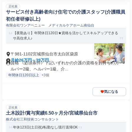
正社員
サービス付き高齢者向け住宅での介護スタッフ(介護職員
初任者研修以上)
有限会社ワンアベニュー メディカルケアホーム南仙台
【夜勤あり】年間休日120日★資格を活かしてスキルアップできる
サ高住求人♪
〒981-1102宮城県仙台市太白区袋原
月給26万円～39万円
資格 《必須条件》下記いずれかの介護の資格をお持ちの方 ヘ
ルパー2級、ヘルパー1級、介...
年間休日120日以上
+3個
気になる
正社員
土木設計/賞与実績6.50ヶ月分/宮城県仙台市
株式会社三和技術コンサルタント
年休123日(土日祝)/転勤なし/直行直帰OK