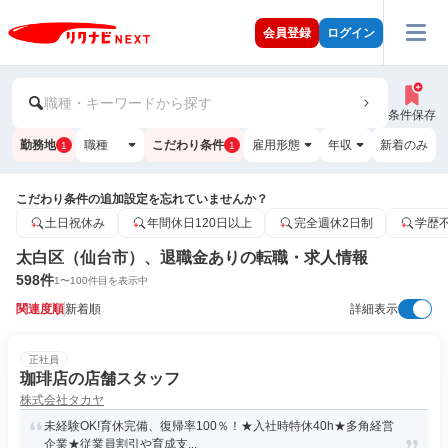
会員登録
ログイン
職種・キーワードから探す
条件保存
勤務地
職種
こだわり条件
雇用形態
年収
新着のみ
1
1
こだわり条件の追加設定を忘れていませんか？
土日祝休み
年間休日120日以上
完全週休2日制
学歴
太白区（仙台市）、退職金ありの転職・求人情報
598
件
1
〜
100
件目を表示中
関連度順
新着順
詳細表示
正社員
珈琲店の店舗スタッフ
株式会社タカヤ
未経験OK!育休完備、復帰率100％！★入社時特休40h★多角経営
企業★従業員割引や育成支...