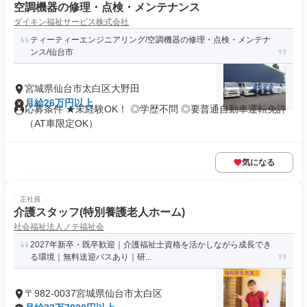
空調機器の修理・点検・メンテナンス
ダイキン福祉サービス株式会社
ティーティーエンジニアリング/空調機器の修理・点検・メンテナ
ンス/仙台市
宮城県仙台市太白区大野田
月給26万円以上
応募条件 ★未経験OK！ ◎学歴不問 ◎要普通自動車運転免許
（AT車限定OK）
気になる
正社員
介護スタッフ(特別養護老人ホーム)
社会福祉法人ノテ福祉会
2027年新卒・既卒歓迎｜介護福祉士資格を活かしながら成長でき
る環境｜無料送迎バスあり｜研...
〒982-0037宮城県仙台市太白区