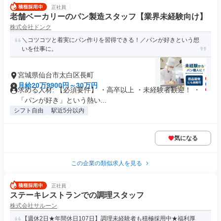
正社員
老舗ベーカリーのパン製造スタッフ【業界未経験向け】
株式会社ドンク
＼コツコツと着実にパン作りを習得できる！／パンが好きという想
いを仕事に。
宮城県仙台市太白区長町
月給20万9900円～30万円
求める人材: 【必須要件】 ・高卒以上 ・未経験者歓迎！ ・
「パンが好き」という熱い...
シフト自由
駅近5分以内
気になる
この企業の類似求人を見る
正社員
ステーキレストランでの調理スタッフ
株式会社サルーン
【週休2日★年間休日107日】調理未経験者も積極採用中★福利厚