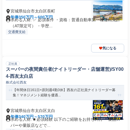
宮城県仙台市太白区長町
年俸350万円～600万円
求める人材: ✅ 必須条件 ・資格：普通自動車第一種運転免許
（AT限定可） ・学歴...
交通費支給
気になる
正社員
スーパーの夜間責任者(ナイトリーダー・店舗運営)/SY00
4-西友太白店
株式会社西友
【年間休日161日×原則週4勤3休】西友の正社員ナイトリーダー募
集！マネジメント経験を優遇...
宮城県仙台市太白区太白
年俸340万円～570万円
求める人材: ■ 必須経験 以下のご経験をお持ちの方 ・食品スー
パーや量販店などで...