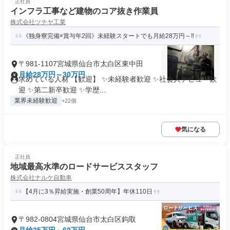
正社員
インフラ工事など建物のコア抜き作業員
株式会社ツチヤ工業
《独身寮完備×賞与年2回》未経験スタートでも月給28万円～‼
〒981-1107宮城県仙台市太白区東中田
月給28万円～30万円
求めている人材 【歓迎】 ✨未経験者歓迎 ✨社会人デビュー歓
迎 ✨第二新卒歓迎 ✨学歴...
業界未経験歓迎
+22個
気になる
正社員
地域最高水準のロードサービススタッフ
株式会社ナルケ自動車
【4月に3％昇給実施・創業50周年】年休110日
〒982-0804宮城県仙台市太白区鈎取