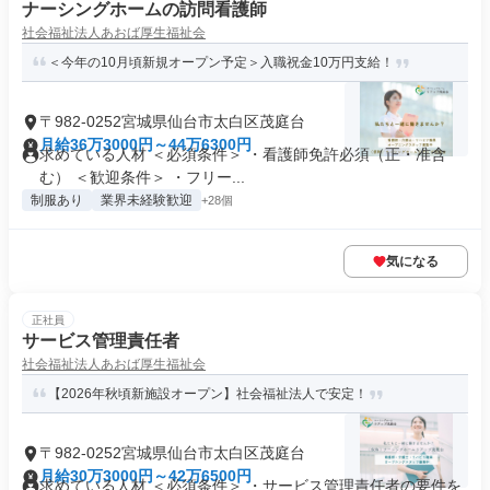
ナーシングホームの訪問看護師
社会福祉法人あおば厚生福祉会
＜今年の10月頃新規オープン予定＞入職祝金10万円支給！
〒982-0252宮城県仙台市太白区茂庭台
月給36万3000円～44万6300円
求めている人材 ＜必須条件＞ ・看護師免許必須（正・准含
む） ＜歓迎条件＞ ・フリー...
制服あり
業界未経験歓迎
+28個
気になる
正社員
サービス管理責任者
社会福祉法人あおば厚生福祉会
【2026年秋頃新施設オープン】社会福祉法人で安定！
〒982-0252宮城県仙台市太白区茂庭台
月給30万3000円～42万6500円
求めている人材 ＜必須条件＞ ・サービス管理責任者の要件を