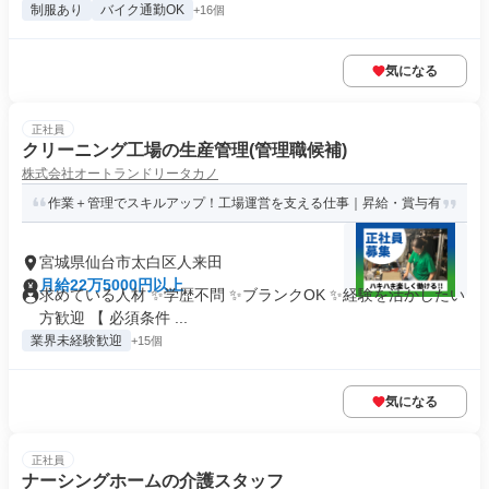
制服あり
バイク通勤OK
+16個
気になる
正社員
クリーニング工場の生産管理(管理職候補)
株式会社オートランドリータカノ
作業＋管理でスキルアップ！工場運営を支える仕事｜昇給・賞与有
宮城県仙台市太白区人来田
月給22万5000円以上
求めている人材 ✨学歴不問 ✨ブランクOK ✨経験を活かしたい
方歓迎 【 必須条件 ...
業界未経験歓迎
+15個
気になる
正社員
ナーシングホームの介護スタッフ