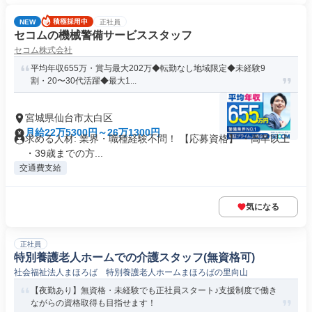
NEW
正社員
セコムの機械警備サービススタッフ
セコム株式会社
平均年収655万・賞与最大202万◆転勤なし地域限定◆未経験9
割・20〜30代活躍◆最大1...
宮城県仙台市太白区
月給22万5300円～26万1300円
求める人材: 業界・職種経験不問！ 【応募資格】 ・高卒以上
・39歳までの方...
交通費支給
気になる
正社員
特別養護老人ホームでの介護スタッフ(無資格可)
社会福祉法人まほろば 特別養護老人ホームまほろばの里向山
【夜勤あり】無資格・未経験でも正社員スタート♪支援制度で働き
ながらの資格取得も目指せます！