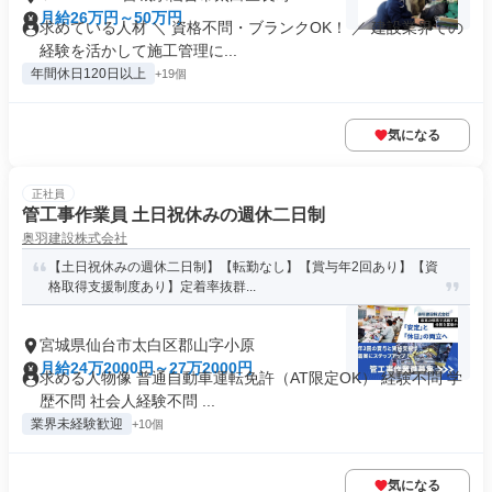
月給26万円～50万円
求めている人材 ＼ 資格不問・ブランクOK！ ／ 建設業界での
経験を活かして施工管理に...
年間休日120日以上
+19個
気になる
正社員
管工事作業員 土日祝休みの週休二日制
奥羽建設株式会社
【土日祝休みの週休二日制】【転勤なし】【賞与年2回あり】【資
格取得支援制度あり】定着率抜群...
宮城県仙台市太白区郡山字小原
月給24万2000円～27万2000円
求める人物像 普通自動車運転免許（AT限定OK） 経験不問 学
歴不問 社会人経験不問 ...
業界未経験歓迎
+10個
気になる