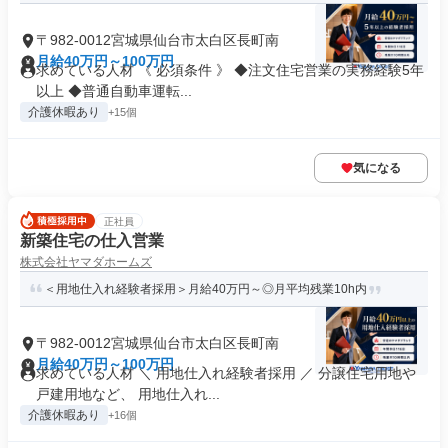
〒982-0012宮城県仙台市太白区長町南
月給40万円～100万円
求めている人材 《 必須条件 》 ◆注文住宅営業の実務経験5年
以上 ◆普通自動車運転...
介護休暇あり
+15個
気になる
正社員
新築住宅の仕入営業
株式会社ヤマダホームズ
＜用地仕入れ経験者採用＞月給40万円～◎月平均残業10h内
〒982-0012宮城県仙台市太白区長町南
月給40万円～100万円
求めている人材 ＼ 用地仕入れ経験者採用 ／ 分譲住宅用地や
戸建用地など、 用地仕入れ...
介護休暇あり
+16個