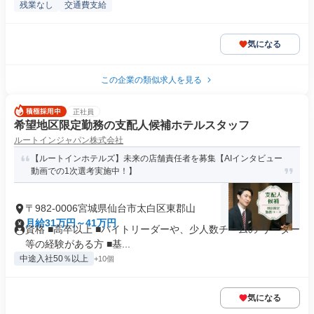
残業なし
交通費支給
気になる
この企業の類似求人を見る
正社員
希望地区限定勤務の支配人候補ホテルスタッフ
ルートインジャパン株式会社
【ルートインホテルズ】未来の店舗責任者を募集【AIインタビュー
動画での1次選考実施中！】
〒982-0006宮城県仙台市太白区東郡山
月給31万円～41万円
資格 ■高卒以上 ■バイトリーダーや、少人数チームの リーダー
等の経験がある方 ■基...
中途入社50％以上
+10個
気になる