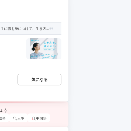
に職を身につけて、生き方...
..
気になる
ょう
総務
人事
中国語