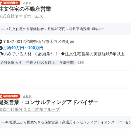
正社員
注文住宅の不動産営業
株式会社ヤマダホームズ
＜注文住宅の営業経験者＞月給40万円～◎月平均残業10h内
〒982-0012宮城県仙台市太白区長町南
月給40万円～100万円
求めている人材 《 必須条件 》 ◆注文住宅営業の実務経験5年以上 ...
介護休暇あり
中途入社50％以上
学歴不問
+13個
正社員
提案営業・コンサルティングアドバイザー
株式会社保険見直し本舗グループ
40社以上から提案できる保険営業｜高還元インセンティブ｜イオンスーパーセ