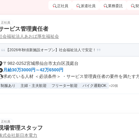
正社員
派遣社員
業務委託
契
正社員
サービス管理責任者
社会福祉法人あおば厚生福祉会
【2026年秋頃新施設オープン】社会福祉法人で安定！
〒982-0252宮城県仙台市太白区茂庭台
月給30万3000円～42万6500円
求めている人材 ＜必須条件＞ ・サービス管理責任者の要件を満たす方 .
制服あり
主婦・主夫歓迎
フリーター歓迎
バイク通勤OK
+20個
正社員
現場管理スタッフ
株式会社新日本電力