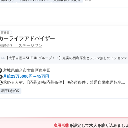
正社員
カーライフアドバイザー
有限会社 ステージワン
【大手自動車SUZUKIグループ！！】充実の福利厚生とノルマ無しのインセンテ
宮城県仙台市太白区東中田
月給23万5000円～45万円
求める人材: 【応募資格/応募条件】 ■必須条件：普通自動車運転免...
即日勤務OK
雇用形態
を設定して求人を絞り込みまし