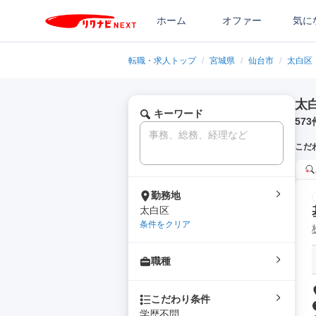
ホーム
オファー
気に
転職・求人トップ
/
宮城県
/
仙台市
/
太白区
太
キーワード
573
こだ
勤務地
太白区
条件をクリア
職種
こだわり条件
学歴不問