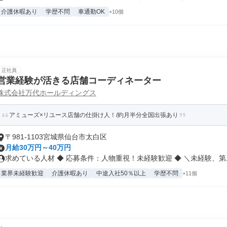
介護休暇あり
学歴不問
車通勤OK
+10個
正社員
営業経験が活きる店舗コーディネーター
株式会社万代ホールディングス
アミューズ×リユース店舗の仕掛け人！/約月半分全国出張あり
〒981-1103宮城県仙台市太白区
月給30万円～40万円
求めている人材 ◆ 応募条件：人物重視！未経験歓迎 ◆ ＼未経験、第二.
業界未経験歓迎
介護休暇あり
中途入社50％以上
学歴不問
+11個