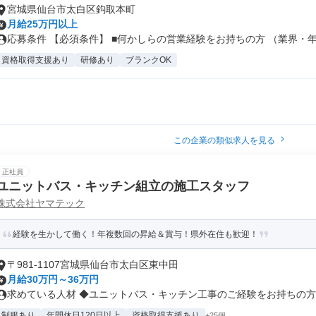
宮城県仙台市太白区鈎取本町
月給25万円以上
応募条件 【必須条件】 ■何かしらの営業経験をお持ちの方 （業界・年数
資格取得支援あり
研修あり
ブランクOK
この企業の類似求人を見る
正社員
ユニットバス・キッチン組立の施工スタッフ
株式会社ヤマテック
経験を生かして働く！年複数回の昇給＆賞与！県外在住も歓迎！
〒981-1107宮城県仙台市太白区東中田
月給30万円～36万円
求めている人材 ◆ユニットバス・キッチン工事のご経験をお持ちの方 ◆
制服あり
年間休日120日以上
資格取得支援あり
+25個