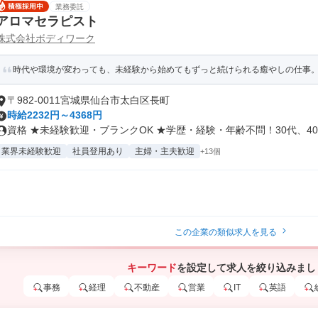
業務委託
アロマセラピスト
株式会社ボディワーク
時代や環境が変わっても、未経験から始めてもずっと続けられる癒やしの仕事。手
〒982-0011宮城県仙台市太白区長町
時給2232円～4368円
資格 ★未経験歓迎・ブランクOK ★学歴・経験・年齢不問！30代、40.
業界未経験歓迎
社員登用あり
主婦・主夫歓迎
+13個
この企業の類似求人を見る
キーワード
を設定して求人を絞り込みまし
事務
経理
不動産
営業
IT
英語