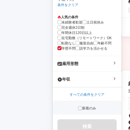
条件をクリア
人気の条件
未経験者歓迎
土日祝休み
完全週休2日制
年間休日120日以上
在宅勤務（リモートワーク）OK
転勤なし
服装自由
年齢不問
学歴不問
語学力を活かせる
雇用形態
年収
すべての条件をクリア
新着のみ
検索