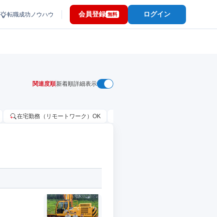
会員登録
ログイン
転職成功ノウハウ
無料
関連度順
新着順
詳細表示
在宅勤務（リモートワーク）OK
家賃補助・住宅手当あり
固定