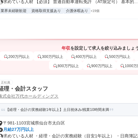
求めている人材 【必須】 普通自動車運転免許 （AT限定可） 基本的...
業界未経験歓迎
資格取得支援あり
介護休暇あり
+19個
年収
を設定して求人を絞り込みましょ
200万円以上
300万円以上
400万円以上
500万円以上
800万円以上
900万円以上
1000
正社員
経理・会計スタッフ
株式会社万代ホールディングス
【経理・会計の実務経験1年以上】土日祝休み/残業10時間未満
〒981-1103宮城県仙台市太白区
月給27万円以上
求めている人材 ・経理・会計の実務経験（目安1年以上） ・日商簿記3級