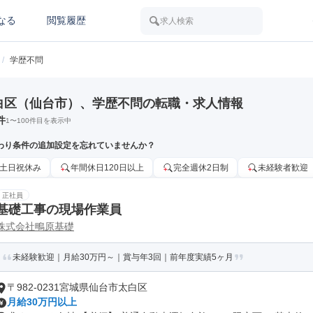
なる
閲覧履歴
求人検索
/
学歴不問
白区（仙台市）、学歴不問の転職・求人情報
件
1
〜
100
件目を表示中
わり条件の追加設定を忘れていませんか？
土日祝休み
年間休日120日以上
完全週休2日制
未経験者歓迎
正社員
基礎工事の現場作業員
株式会社鴫原基礎
未経験歓迎｜月給30万円～｜賞与年3回｜前年度実績5ヶ月
〒982-0231宮城県仙台市太白区
月給30万円以上