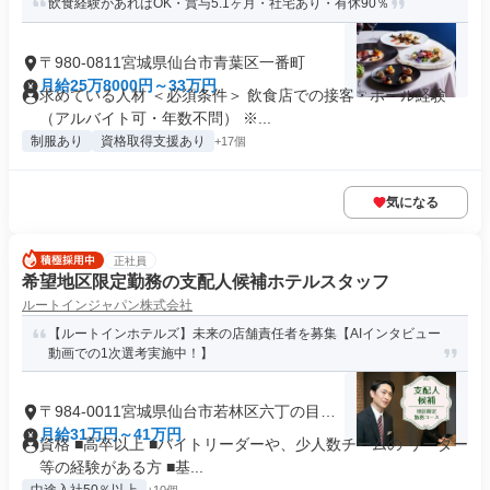
飲食経験があればOK・賞与5.1ヶ月・社宅あり・有休90％
〒980-0811宮城県仙台市青葉区一番町
月給25万8000円～33万円
求めている人材 ＜必須条件＞ 飲食店での接客・ホール経験
（アルバイト可・年数不問） ※...
制服あり
資格取得支援あり
+17個
気になる
正社員
希望地区限定勤務の支配人候補ホテルスタッフ
ルートインジャパン株式会社
【ルートインホテルズ】未来の店舗責任者を募集【AIインタビュー
動画での1次選考実施中！】
〒984-0011宮城県仙台市若林区六丁の目西
町
月給31万円～41万円
資格 ■高卒以上 ■バイトリーダーや、少人数チームの リーダー
等の経験がある方 ■基...