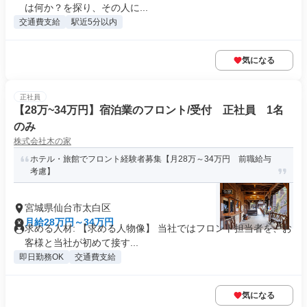
は何か？を探り、その人に...
交通費支給
駅近5分以内
気になる
正社員
【28万~34万円】宿泊業のフロント/受付 正社員 1名
のみ
株式会社木の家
ホテル・旅館でフロント経験者募集【月28万～34万円 前職給与
考慮】
宮城県仙台市太白区
月給28万円～34万円
求める人材: 【求める人物像】 当社ではフロント担当者を、お
客様と当社が初めて接す...
即日勤務OK
交通費支給
気になる