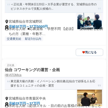
＜正社員・年間休日120日＞大手企業が運営する、宮城県仙台市の
ビジネスホテルで支配人候補の...
宮城県仙台市宮城野区
月給30万円～37万5000円
求める人材: ■応募資格 ・学歴不問 【必須】 ・接客経験をお持
ちの方（業種・年数不...
交通費支給
駅近5分以内
気になる
正社員
仙台 コワーキングの運営・企画
(株)ATOMica
東北最大級の共創・イノベーション創出拠点|仙台で頑張る人を応
援するコミュニティの企画・運営
宮城県仙台市青葉区中央
月給29万円～37万円
求める人材: □必須スキル ・目の前のお客様の求めていること