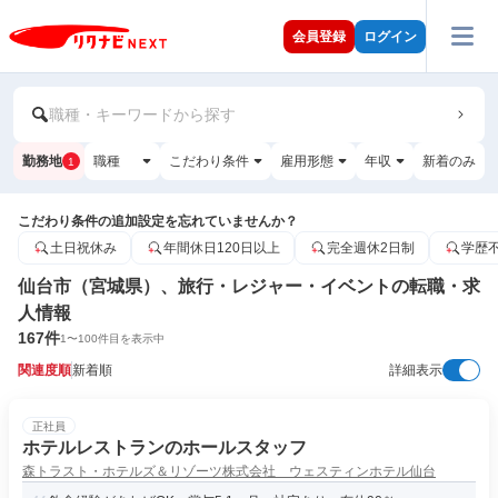
会員登録
ログイン
職種・キーワードから探す
勤務地
職種
こだわり条件
雇用形態
年収
新着のみ
1
こだわり条件の追加設定を忘れていませんか？
土日祝休み
年間休日120日以上
完全週休2日制
学歴
仙台市（宮城県）、旅行・レジャー・イベントの転職・求
人情報
167
件
1
〜
100
件目を表示中
関連度順
新着順
詳細表示
正社員
ホテルレストランのホールスタッフ
森トラスト・ホテルズ＆リゾーツ株式会社 ウェスティンホテル仙台