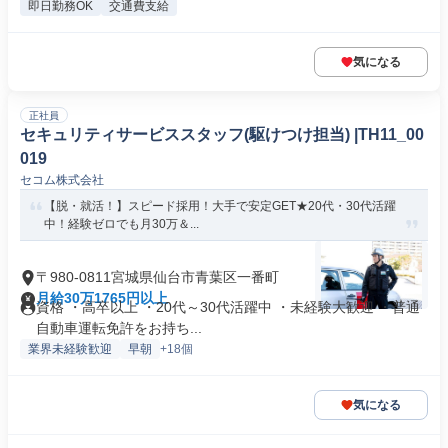
即日勤務OK
交通費支給
気になる
正社員
セキュリティサービススタッフ(駆けつけ担当) |TH11_00
019
セコム株式会社
【脱・就活！】スピード採用！大手で安定GET★20代・30代活躍
中！経験ゼロでも月30万＆...
〒980-0811宮城県仙台市青葉区一番町
月給30万1765円以上
資格 ・高卒以上 ・20代～30代活躍中 ・未経験大歓迎 ・普通
自動車運転免許をお持ち...
業界未経験歓迎
早朝
+18個
気になる