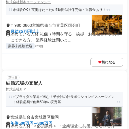
株式会社新本エージェンシー
未経験OK！実働はたったの7時間◎社保完備・退職金あり！
〒980-0803宮城県仙台市青葉区国分町
月給25万円以上
求めている人材 礼儀（時間を守る・挨拶・お礼など）を大事
にできる方。 業界経験は問いま...
業界未経験歓迎
+23個
気になる
正社員
結婚式場の支配人
株式会社ＢＰ
✅ブライダル業界✅求む！子会社の社長ポジション✅マネージメン
ト経験必須✅創業53年の安定基...
宮城県仙台市宮城野区榴岡
年俸500万円～800万円
求める人材: ＜必須条件＞ ・企業理念に共感いただける方 ・