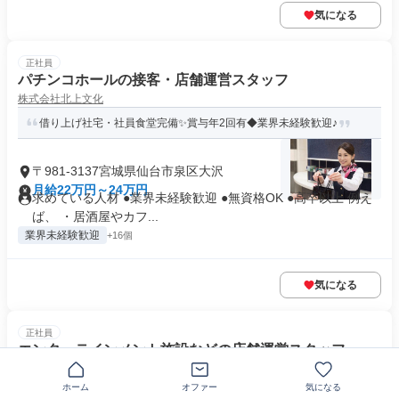
気になる
正社員
パチンコホールの接客・店舗運営スタッフ
株式会社北上文化
借り上げ社宅・社員食堂完備✨賞与年2回有◆業界未経験歓迎♪
〒981-3137宮城県仙台市泉区大沢
月給22万円～24万円
求めている人材 ●業界未経験歓迎 ●無資格OK ●高卒以上 例え
ば、 ・居酒屋やカフ...
業界未経験歓迎
+16個
気になる
正社員
エンターテインメント施設などの店舗運営スタッフ
扇屋商事株式会社
ホーム
オファー
気になる
★遊びを仕事に★宮城で一番ワクワクする総合エンタメ企業へ！