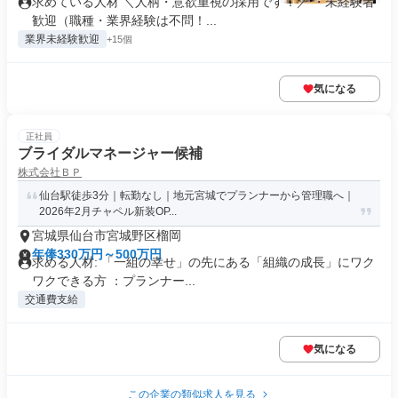
求めている人材 ＼人柄・意欲重視の採用です！／ ・未経験者
歓迎（職種・業界経験は不問！...
業界未経験歓迎
+15個
気になる
正社員
ブライダルマネージャー候補
株式会社ＢＰ
仙台駅徒歩3分｜転勤なし｜地元宮城でプランナーから管理職へ｜
2026年2月チャペル新装OP...
宮城県仙台市宮城野区榴岡
年俸330万円～500万円
求める人材: 「一組の幸せ」の先にある「組織の成長」にワク
ワクできる方 ：プランナー...
交通費支給
気になる
この企業の類似求人を見る