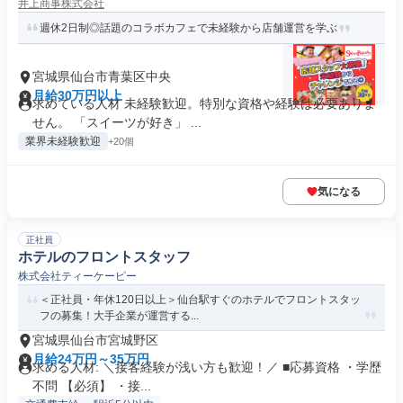
井上商事株式会社
週休2日制◎話題のコラボカフェで未経験から店舗運営を学ぶ
宮城県仙台市青葉区中央
月給30万円以上
求めている人材 未経験歓迎。特別な資格や経験は必要ありま
せん。 「スイーツが好き」 ...
業界未経験歓迎
+20個
気になる
正社員
ホテルのフロントスタッフ
株式会社ティーケーピー
＜正社員・年休120日以上＞仙台駅すぐのホテルでフロントスタッ
フの募集！大手企業が運営する...
宮城県仙台市宮城野区
月給24万円～35万円
求める人材: ＼接客経験が浅い方も歓迎！／ ■応募資格 ・学歴
不問 【必須】 ・接...