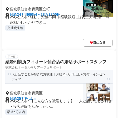
宮城県仙台市青葉区立町
月給24万4900円～28万3800円
求める人材: 経験、資格不問 未経験歓迎 主婦(主夫)活躍 ・報
連相がしっかりでき...
交通費支給
気になる
正社員
結婚相談所フィオーレ仙台店の婚活サポートスタッフ
株式会社トータルマリアージュサポート
人と話すことが好きな方歓迎｜月給 25 万円以上＋賞与・インセン
ティブ
宮城県仙台市青葉区
月給25万円以上
求める人材: 【こんな方を歓迎します】 ・人と話すことが好き
・接客経験を活かしたい...
駅近5分以内