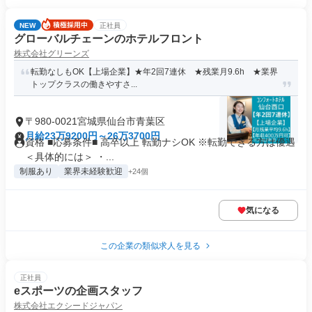
NEW
正社員
グローバルチェーンのホテルフロント
株式会社グリーンズ
転勤なしもOK【上場企業】★年2回7連休 ★残業月9.6h ★業界
トップクラスの働きやすさ...
〒980-0021宮城県仙台市青葉区
月給23万9200円～26万3700円
資格 ■応募条件■ 高卒以上 転勤ナシOK ※転勤できる方は優遇
＜具体的には＞ ・...
制服あり
業界未経験歓迎
+24個
気になる
この企業の類似求人を見る
正社員
eスポーツの企画スタッフ
株式会社エクシードジャパン