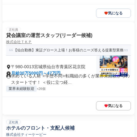
気になる
正社員
貸会議室の運営スタッフ(リーダー候補)
株式会社ＴＫＰ
【仙台勤務】東証グロース上場！お客様のニーズ答える提案型業務
〒980-0013宮城県仙台市青葉区花京院
月給30万5000円～47万円
求めている人材 ⭐学歴不問⭐転職組の多くが業界未経験からの
スタートです！ ＜役に立つ経...
業界未経験歓迎
+26個
気になる
正社員
ホテルのフロント・支配人候補
株式会社ティーケーピー