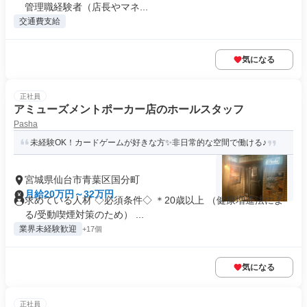
管理職経験者（店長やマネ...
交通費支給
気になる
正社員
アミューズメントポーカー店のホールスタッフ
Pasha
未経験OK！カードゲームが好きな方✨非日常的な空間で働ける♪
宮城県仙台市青葉区国分町
月給20万円～32万円
求めている人材 ◇必須条件◇ ＊20歳以上 （健康増進法によ
る/受動喫煙対策のため） ...
業界未経験歓迎
+17個
気になる
正社員