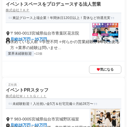
イベントスペースをプロデュースする法人営業
株式会社ＴＫＰ
東証グロース上場企業！年間休日120日以上！育休など待遇充実
〒980-0013宮城県仙台市青葉区花京院
月給26万円～35万円
求めている人材 ⭐学歴不問 ⭐何らかの営業経験が1年以上ある
方 ⭐業界の経験は問いませ...
業界未経験歓迎
+22個
気になる
正社員
イベントPRスタッフ
株式会社ＷｉｔｈＧｒｉｔ
未経験歓迎！入社祝い金5万＆社宅完備☆月給28万〜
〒983-0005宮城県仙台市宮城野区福室
月給28万円～60万円