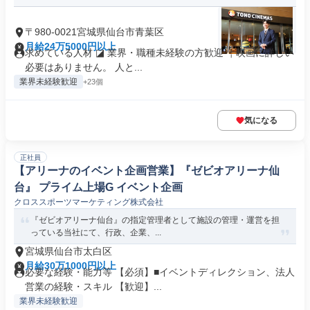
〒980-0021宮城県仙台市青葉区
月給24万5000円以上
求めている人材 ◪ 業界・職種未経験の方歓迎 ￤映画に詳しい
必要はありません。 人と...
業界未経験歓迎
+23個
気になる
正社員
【アリーナのイベント企画営業】『ゼビオアリーナ仙
台』 プライム上場G イベント企画
クロススポーツマーケティング株式会社
『ゼビオアリーナ仙台』の指定管理者として施設の管理・運営を担
っている当社にて、行政、企業、...
宮城県仙台市太白区
月給30万1000円以上
必要な経験・能力等 【必須】■イベントディレクション、法人
営業の経験・スキル 【歓迎】...
業界未経験歓迎