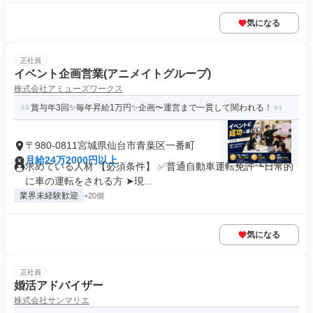
気になる
正社員
イベント企画営業(アニメイトグループ)
株式会社アミューズワークス
賞与年3回✨毎年昇給1万円✨企画〜運営まで一貫して関われる！
〒980-0811宮城県仙台市青葉区一番町
月給24万2000円以上
求めている人材 【必須条件】 ✅普通自動車運転免許 └日常的
に車の運転をされる方 ➤現...
業界未経験歓迎
+20個
気になる
正社員
婚活アドバイザー
株式会社サンマリエ