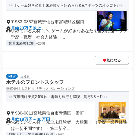
【ゲーム好き必見】未経験から始められるeスポーツのオシゴト♪
〒983-0852宮城県仙台市宮城野区榴岡
月給23万円以上
求めている人材 ＼＼ ゲームが好きなあなたを全力応援！ ／／
学歴・職歴・社会人経験、...
業界未経験歓迎
+23個
気になる
NEW
正社員
ホテルのフロントスタッフ
株式会社ホスピタリティオペレーションズ
夜勤明け実質2.5連休！趣味も旅行も満喫、賞与3.8ヶ月
〒980-0811宮城県仙台市青葉区一番町
月給19万円～40万円
求めている人材 ・完全未経験者、大歓迎！ （学歴・業界経験
は一切不問です） ・第二新卒...
制服あり
業界未経験歓迎
+26個