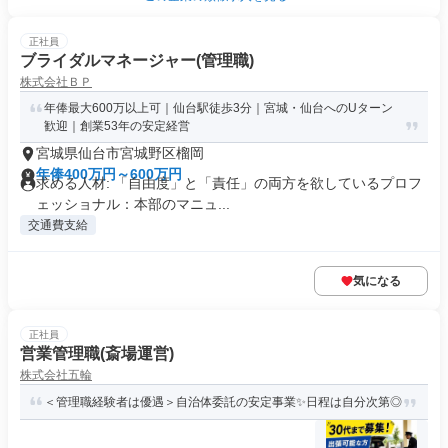
正社員
ブライダルマネージャー(管理職)
株式会社ＢＰ
年俸最大600万以上可｜仙台駅徒歩3分｜宮城・仙台へのUターン
歓迎｜創業53年の安定経営
宮城県仙台市宮城野区榴岡
年俸400万円～600万円
求める人材: 「自由度」と「責任」の両方を欲しているプロフ
ェッショナル：本部のマニュ...
交通費支給
気になる
正社員
営業管理職(斎場運営)
株式会社五輪
＜管理職経験者は優遇＞自治体委託の安定事業✨日程は自分次第◎