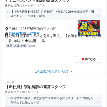
アミューズメント施設の店舗スタッフ
株式会社万代ホールディングス
【社会人経験1年以上】月給30万～×残業月10h★未経験歓迎／明
確なキャリアパスあり/賞与...
〒981-1103宮城県仙台市太白区
月給30万円～37万円
資格 経歴不問！人柄と意欲を重視。 【必須条件】 ◆社会人経
験1年以上 ◆協調性、柔...
業界未経験歓迎
+20個
気になる
この企業の類似求人を見る
正社員
【正社員】宿泊施設の運営スタッフ
株式会社ケイホクリゾート
福利厚⽣充実＆丁寧な指導で未経験でも安⼼スタート！対⾯なし‧
緊張せずに働けます◎