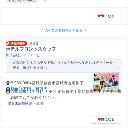
中途入社50％以上
+10個
気になる
この企業の類似求人を見る
正社員
ホテルフロントスタッフ
株式会社ティーケーピー
人気のビジネスホテルで働こう！仙台駅から直通！/接客マナーを
磨き、選ばれる人材へ
〒983-0864宮城県仙台市宮城野区名掛丁
月給24万円～35万円
応募資格 【学歴】 ・不問 ※研修で丁寧に指導しますので、未
経験でもご安心ください。 ...
業界未経験歓迎
+20個
気になる