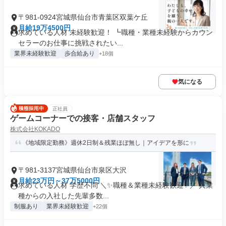
〒981-0924宮城県仙台市青葉区双葉ケ丘
月給19万4500円
求めている人材 未経験歓迎！ ┗職種・業種未経験からカウン
セラーのお仕事に挑戦されたい...
業界未経験歓迎
歩合給あり
+18個
気になる
正社員
ゲームコーナーでの接客・店舗スタッフ
株式会社KOKADO
《地域限定勤務》週休2日制＆残業ほぼ無し｜アイデアを形に
〒981-3137宮城県仙台市泉区大沢
月給23万円～37万5000円
求めている人材 学歴不問 ＼✨職種＆業種未経験歓迎✨／ 異業
種からの入社した先輩多数...
制服あり
業界未経験歓迎
+22個