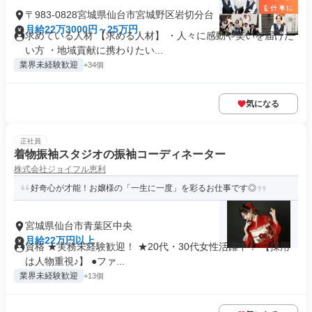
〒983-0828宮城県仙台市宮城野区岩切分台
月給22万3000円～25万円
求めている人材 【求める人材】 ・人々に感動や笑いを届けた
い方 ・地域貢献に携わりたい...
業界未経験歓迎
+34個
気になる
正社員
着物振袖スタジオの振袖コーディネーター
株式会社ジョイフル恵利
好奇心が才能！お嬢様の「一生に一度」を彩るお仕事です◎
宮城県仙台市青葉区中央
月給22万円以上
資格 ★実務未経験歓迎！ ★20代・30代女性活躍中！ 【採用
は人物重視♪】 ●ファ...
業界未経験歓迎
+13個