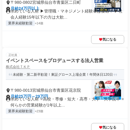
〒980-0802宮城県仙台市青葉区二日町
月給24万円以上
求めている人材 ▶管理職・マネジメント経験者は優遇！ ▶社
会人経験15年以下の方は大歓...
業界未経験歓迎
+14個
気になる
正社員
イベントスペースをプロデュースする法人営業
株式会社ＴＫＰ
未経験・第二新卒歓迎！東証グロース上場企業！年間休日120日
〒980-0013宮城県仙台市青葉区花京院
月給25万円～29万円
求めている人材 ⭐高校・専修・短大・高専・大学・大学院卒 ⭐
何らかの営業経験が1年以上...
業界未経験歓迎
+23個
気になる