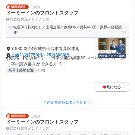
正社員
ドーミーインのフロントスタッフ
株式会社共立メンテナンス
転居伴う転勤なし／上場企業／副業OK／賞与年3回／業界未経験歓
迎
〒980-0014宮城県仙台市青葉区本町
月給21万7750円～25万3000円
資格 【必須条件】 ・日本語能力試験N1レベル以上の方 ・漢
字の読み書きができる方 ※...
業界未経験歓迎
+18個
気になる
この企業の類似求人を見る
正社員
ドーミーインのフロントスタッフ
株式会社共立メンテナンス