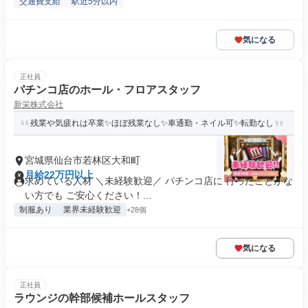
交通費支給
駅近5分以内
気になる
正社員
パチンコ店のホール・フロアスタッフ
新栄株式会社
残業や気疲れは卒業✨ほぼ残業なし✨車通勤・ネイル可✨転勤なし
宮城県仙台市若林区大和町
月給22万円以上
求めている人材 ＼未経験歓迎／ パチンコ店に 行ったことがな
い方でも ご安心ください！...
制服あり
業界未経験歓迎
+28個
気になる
正社員
ラウンジの幹部候補ホールスタッフ