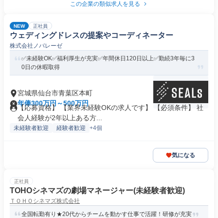
この企業の類似求人を見る
NEW
正社員
ウェディングドレスの提案やコーディネーター
株式会社ノバレーゼ
✅未経験OK✅福利厚生が充実✅年間休日120日以上✅勤続3年毎に3
0日の休暇取得
宮城県仙台市青葉区本町
年俸300万円～500万円
【応募資格】 【業界未経験OKの求人です】 【必須条件】 社
会人経験が2年以上ある方...
未経験者歓迎
経験者歓迎
+4個
気になる
正社員
TOHOシネマズの劇場マネージャー(未経験者歓迎)
ＴＯＨＯシネマズ株式会社
全国転勤有り★20代からチームを動かす仕事で活躍！研修が充実