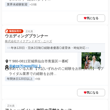
業界未経験歓迎
+10個
気になる
正社員
ウエディングプランナー
株式会社テイクアンドギヴ・ニーズ
年休120日・完休2日制◎経験者優遇◎産育休・時短対応
〒980-0811宮城県仙台市青葉区一番町
月給28万2600円以上
求めている人材 【下記いずれかのご経験をお持ちの方】 【ブ
ライダル業界での経験をお持...
年間休日120日以上
+9個
気になる
正社員