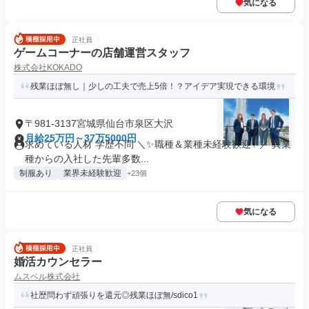
気になる
正社員
ゲームコーナーの店舗運営スタッフ
株式会社KOKADO
残業ほぼ無し｜少しの工夫で売上5倍！？アイデア実現できる環境
〒981-3137宮城県仙台市泉区大沢
月給25万円～37万5000円
求めている人材 学歴不問 ＼✨職種＆業種未経験歓迎✨／ 異業
種からの入社した先輩多数...
制服あり
業界未経験歓迎
+23個
気になる
正社員
婚活カウンセラー
ムスベル株式会社
社歴問わず頑張りを還元◎残業ほぼ無/sdico1