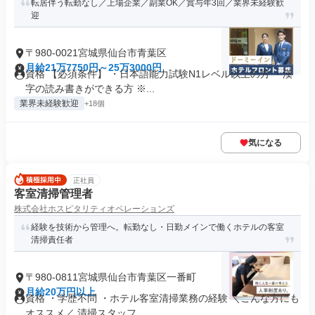
転居伴う転勤なし／上場企業／副業OK／賞与年3回／業界未経験歓
迎
〒980-0021宮城県仙台市青葉区
月給21万7750円～25万3000円
資格 【必須条件】 ・日本語能力試験N1レベル以上の方 ・漢
字の読み書きができる方 ※...
業界未経験歓迎
+18個
気になる
正社員
客室清掃管理者
株式会社ホスピタリティオペレーションズ
経験を技術から管理へ。転勤なし・日勤メインで働くホテルの客室
清掃責任者
〒980-0811宮城県仙台市青葉区一番町
月給20万円以上
資格 ・学歴不問 ・ホテル客室清掃業務の経験 ＼こんな方にも
オススメ／ 清掃スタッフ...