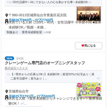
✅30代活躍中✨AIにできない人の心を動かす仕事✨未経験OK
〒980-0013宮城県仙台市青葉区花京院
月給28万900円～37万7700円
求めている人材 ◎20代～40代・女性活躍中 ※学歴不問 ■業界
未経験OK／既婚・未婚...
制服あり
業界未経験歓迎
+24個
気になる
NEW
正社員
クレーンゲーム専門店のオープニングスタッフ
株式会社ベライズ
【✅️県外からの応募もOK♪】未経験OK｜家賃50%の社宅あり｜第
二新卒活躍中｜賞与あり｜...
宮城県仙台市
月給25万2791円～27万5000円
求める人材: ⚡️業界未経験からチャレンジできます⚡️ ✅️業界未経
験OK！ ✅️...