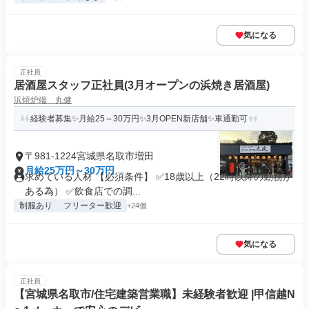
気になる
正社員
居酒屋スタッフ正社員(3月オープンの浜焼き居酒屋)
浜焼炉端 丸健
経験者募集✨月給25～30万円✨3月OPEN新店舗✨車通勤可
〒981-1224宮城県名取市増田
月給25万円～30万円
求めている人材 【必須条件】 ✅18歳以上（22時以降の勤務が
ある為） ✅飲食店での調...
制服あり
フリーター歓迎
+24個
気になる
正社員
【宮城県名取市/住宅建築営業職】未経験者歓迎 |甲信越N