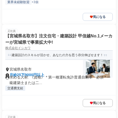
業界未経験歓迎
+3個
気になる
正社員
【宮城県名取市】注文住宅・建築設計 甲信越No.1メーカ
ーが宮城県で事業拡大中!
株式会社イシカワ
建築設計のスキルが活かせ、あなたの力を思う存分伸ばせます！
宮城県名取市
月給25万9000円以上
求める人材: 《資格》 * 第一種運転免許普通自動車 必須 * 一
級建築士または二...
交通費支給
気になる
正社員