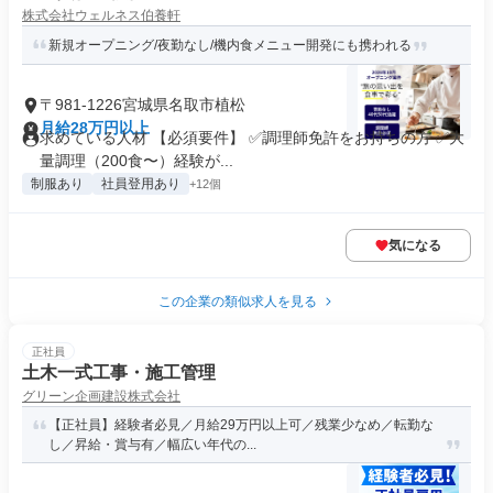
株式会社ウェルネス伯養軒
新規オープニング/夜勤なし/機内食メニュー開発にも携われる
〒981-1226宮城県名取市植松
月給28万円以上
求めている人材 【必須要件】 ✅調理師免許をお持ちの方 ✅大
量調理（200食〜）経験が...
制服あり
社員登用あり
+12個
気になる
この企業の類似求人を見る
正社員
土木一式工事・施工管理
グリーン企画建設株式会社
【正社員】経験者必見／月給29万円以上可／残業少なめ／転勤な
し／昇給・賞与有／幅広い年代の...