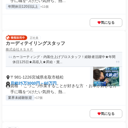
手に職をつけたい気持ち、熱...
年間休日120日以上
+11個
気になる
正社員
カーディテイリングスタッフ
株式会社ＡＳＡＰ
カーコーティング・内装仕上げプロスタッフ！経験者活躍中★年間
休日125日★高収入★昇給・賞...
〒981-1226宮城県名取市植松
月給25万3000円～60万円
資格 ・こつこつ作業することが好きな方 ・お車が好きな方 ・
手に職をつけたい気持ち、熱...
業界未経験歓迎
+17個
気になる