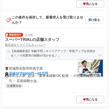
気になる
この条件を保存して、新着求人を受け取りませ
受け取る
んか？
正社員
スーパーTRIALの店舗スタッフ
株式会社トライアルカンパニー
【未経験歓迎】年齢不問／キャリアアップ・年収アップを目指せ
る！／小売業等の経験が活かせる／...
宮城県名取市田高字原
月給20万6000円～65万円
求める人材: 必須 ・業界未経験OK 歓迎 ・小売業の経験がある
方 ・店長経験があ...
交通費支給
気になる