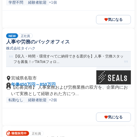
学歴不問
経験者歓迎
+1個
気になる
NEW
正社員
人事や労務のバックオフィス
株式会社タイハク
【収入・時間・環境すべてに納得できる選択を】人事・労務スタッ
フを募集！✅TikTokフォロ...
宮城県名取市
年俸450万円～850万円
【応募資格】 人事業務および労務業務の双方を、企業内にお
いて実務として経験された方につ...
転勤なし
経験者歓迎
+2個
気になる
正社員