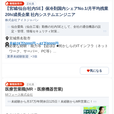
正社員
【宮城/仙台/社内SE】保冷剤国内シェアNo.1/月平均残業
20h/成長企業 社内システムエンジニア
株式会社アイスジャパン
仙台愛島（仙台工場）勤務の社内SEとして、全社の通信機器の設
定・管理、情報セキュリティ対策...
宮城県名取市
月給28万5000円～42万8000円
必要な経験・能力等 【必須】■何かしらのITインフラ（ネット
ワーク、サーバー、PC等）...
業界未経験歓迎
+3個
気になる
正社員
医療営業職(MR・医療機器営業)
MIフォース株式会社
未経験から月37万/年間休日125日！未経験からMR営業に！