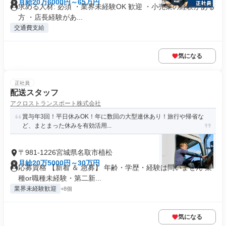
月給20万6000円～65万円
求める人材: 必須 ・業界未経験OK 歓迎 ・小売業の経験がある
方 ・店長経験があ...
交通費支給
気になる
正社員
配送スタッフ
アクロストランスポート株式会社
賞与年3回！平日休みOK！年に数回の大型連休あり！旅行や帰省な
ど、まとまった休みを有効活用...
〒981-1226宮城県名取市植松
月給20万5000円～30万円
応募資格 【新着 ＆ 急募】 年齢・学歴・経験は問いません 業
種or職種未経験・第二新...
業界未経験歓迎
+8個
気になる