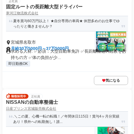
正社員
固定ルートの長距離大型ドライバー
寒河江物流株式会社
夏冬賞与60万円以上！ ★自分専用の車両★ 休憩多めのお仕事でゆ
ったりと働きませんか？
宮城県名取市
月給30万5000円～37万5000円
求める人材: ✅必須：大型自動車免許 ✅長距離輸送の経験をお
持ちの方 ✅体の負担が少...
即日勤務OK
気になる
正社員
NISSANの自動車整備士
日産プリンス宮城販売株式会社
.＼この夏、心機一転の転職！／年間休日115日！賞与4ヶ月分実績
あり！県外への転勤無し！誰...