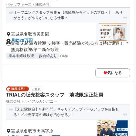
ペッツファースト株式会社
オープニングスタッフ募集★【未経験からペットのプロへ】「あり
がとう」がやりがいになる仕事＊...
宮城県名取市美田園
月給20万円
資格 未経験者歓迎 ※接客・販売経験がある方は特に優遇！ ＊
無資格歓迎/第二新卒歓迎...
業界未経験歓迎
歩合給あり
+16個
気になる
正社員
TRIALの販売接客スタッフ 地域限定正社員
株式会社トライアルカンパニー
【未経験歓迎】年齢不問／キャリアアップ・年収アップを目指せ
る！／小売業等の経験が活かせる／...
宮城県名取市田高字原