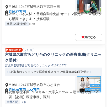
〒981-1242宮城県名取市高舘吉田
月給27万円
求めている人材 ＊普通自動車免許/オートマ限定可 ＊未経験か
ら活躍できます ＊接客経験...
業界未経験歓迎
+17個
気になる
正社員
宮城県名取市みどり台のクリニックの医療事務(クリニッ
ク受付)
宮城県名取市みどり台のクリニック-410711477
名取市のクリニックで医療事務スタッフ!経験者募集(正社員)
〒981-1247宮城県名取市みどり台
月給20万円～22万円
資格 学歴不問 PCスキル：文字入力のみ 自動車運転免許：不
要 【必須】医療事務、調剤...
学歴不問
+7個