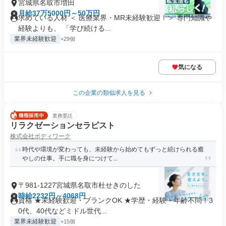
宮城県名取市増田
月給37万5000円～50万円
求めている人材 ＜ 医療業界・MR未経験歓迎！＞ 専門知識や
経験よりも、 「学び続ける...
業界未経験歓迎
+29個
気になる
この企業の類似求人を見る
業務委託
リラクゼーションセラピスト
株式会社ボディワーク
時代や環境が変わっても、未経験から始めてもずっと続けられる癒
やしの仕事。手に職を身につけて...
〒981-1227宮城県名取市杜せきのした
時給2232円～4068円
資格 ★未経験歓迎・ブランクOK ★学歴・経験・年齢不問！3
0代、40代などミドル世代...
業界未経験歓迎
+15個