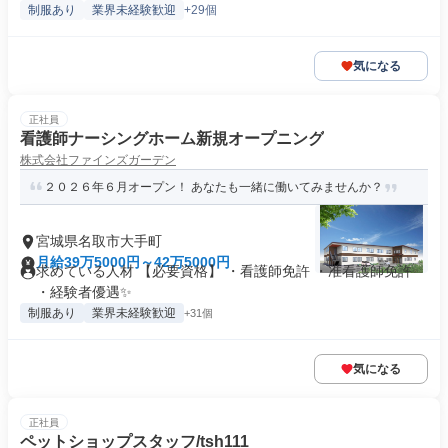
制服あり
業界未経験歓迎
+29個
気になる
正社員
看護師ナーシングホーム新規オープニング
株式会社ファインズガーデン
２０２６年６月オープン！ あなたも一緒に働いてみませんか？
宮城県名取市大手町
月給39万5000円～42万5000円
求めている人材 【必要資格】 ・看護師免許 ・准看護師免許
・経験者優遇✨
制服あり
業界未経験歓迎
+31個
気になる
正社員
ペットショップスタッフ/tsh111