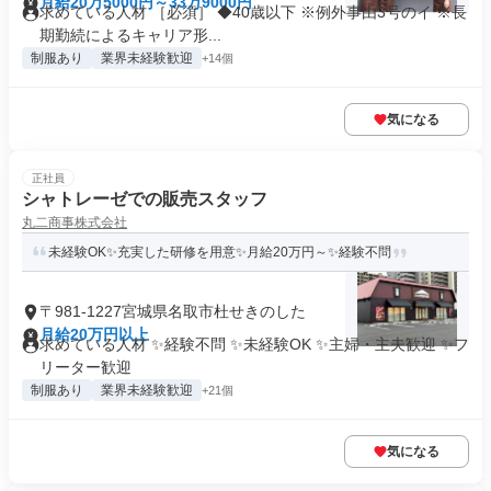
月給20万5000円～33万9000円
求めている人材 ［必須］ ◆40歳以下 ※例外事由3号のイ ※長
期勤続によるキャリア形...
制服あり
業界未経験歓迎
+14個
気になる
正社員
シャトレーゼでの販売スタッフ
丸二商事株式会社
未経験OK✨充実した研修を用意✨月給20万円～✨経験不問
〒981-1227宮城県名取市杜せきのした
月給20万円以上
求めている人材 ✨経験不問 ✨未経験OK ✨主婦・主夫歓迎 ✨フ
リーター歓迎
制服あり
業界未経験歓迎
+21個
気になる