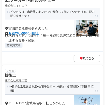
o.1メーカーで安心のデビュー
株式会社イシカワ
イシカワは、未経験のあなたでも安心して働いていただける、能力
開発企業です！
宮城県名取市杜せきのした
月給29万9000円以上
求める人材: 《資格》 * 第一種運転免許普通自動車 必須 《歓
迎する資格・経験...
交通費支給
気になる
正社員
技術士
株式会社東建工営
◾️奨学金返還支援制度◾️住宅手当ローン補助・社宅制度◾️年間休日12
5日
〒981-1227宮城県名取市杜せきのした