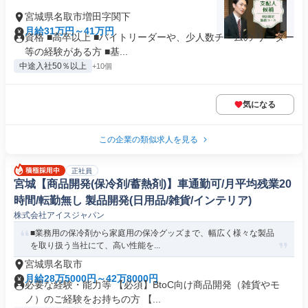
宮城県名取市増田字関下
月給31万円～41万円
資格 ■高卒以上 ■バイトリーダーや、少人数チームの リーダー
等の経験がある方 ■基...
中途入社50％以上
+10個
気になる
この企業の類似求人を見る
正社員
宮城【商品開発(保冷剤/蓄熱剤)】車通勤可/月平均残業20
時間/転勤無し 製品開発(日用品/雑貨/インテリア)
株式会社アイスジャパン
■業務用の保冷剤から家庭用の保冷グッズまで、幅広く様々な製品
を取り扱う当社にて、高い性能を...
宮城県名取市
月給28万5000円～42万8000円
必要な経験・能力等 【必須】BtoC向け商品開発（雑貨やモ
ノ）のご経験をお持ちの方 【...