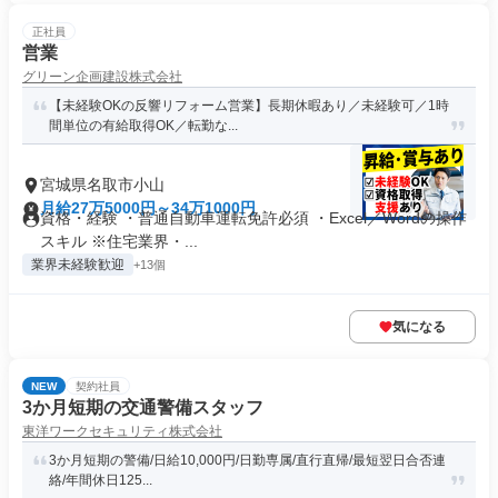
正社員
営業
グリーン企画建設株式会社
【未経験OKの反響リフォーム営業】長期休暇あり／未経験可／1時
間単位の有給取得OK／転勤な...
宮城県名取市小山
月給27万5000円～34万1000円
資格・経験 ・普通自動車運転免許必須 ・Excel／Wordの操作
スキル ※住宅業界・...
業界未経験歓迎
+13個
気になる
NEW
契約社員
3か月短期の交通警備スタッフ
東洋ワークセキュリティ株式会社
3か月短期の警備/日給10,000円/日勤専属/直行直帰/最短翌日合否連
絡/年間休日125...