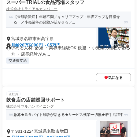
スーパーTRIALの食品売場スタッフ
株式会社トライアルカンパニー
【未経験歓迎】年齢不問／キャリアアップ・年収アップを目指せ
る！／小売業等の経験が活かせる／...
宮城県名取市田高字原
月給20万6000円～65万円
求める人材: 必須 ・業界未経験OK 歓迎 ・小売業の経験がある
方 ・店長経験があ...
交通費支給
気になる
正社員
飲食店の店舗巡回サポート
株式会社マルハンダイニング
急募★飲食バイト経験が活きる★サービス残業一切無★若手活躍中
〒981-1224宮城県名取市増田