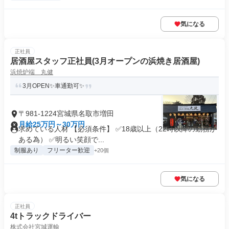
気になる
正社員
居酒屋スタッフ正社員(3月オープンの浜焼き居酒屋)
浜焼炉端 丸健
3月OPEN✨車通勤可✨
〒981-1224宮城県名取市増田
月給25万円～30万円
求めている人材 【必須条件】 ✅18歳以上（22時以降の勤務が
ある為） ✅明るい笑顔で...
制服あり
フリーター歓迎
+20個
気になる
正社員
4tトラックドライバー
株式会社宮城運輸