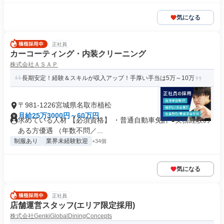
気になる
正社員
カーコーティング・内装クリーニング
株式会社ＡＳＡＰ
長期安定！経験＆スキルが収入アップ！手厚い手当は5万～10万
〒981-1226宮城県名取市植松
月給25万3000円～60万円
求めている人材 【必須資格】 ・普通自動車免許 ●実務経験の
ある方優遇 （年数不問／...
制服あり
業界未経験歓迎
+34個
気になる
正社員
店舗運営スタッフ(エリア限定採用)
株式会社GenkiGlobalDiningConcepts