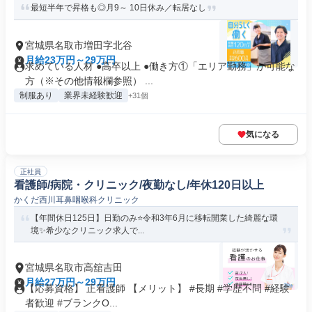
最短半年で昇格も◎月9～ 10日休み／転居なし
宮城県名取市増田字北谷
月給23万円～29万円
求めている人材 ●高卒以上 ●働き方①「エリア勤務」が可能な
方（※その他情報欄参照） ...
制服あり
業界未経験歓迎
+31個
気になる
正社員
看護師/病院・クリニック/夜勤なし/年休120日以上
かくだ西川耳鼻咽喉科クリニック
【年間休日125日】日勤のみ⭐令和3年6月に移転開業した綺麗な環
境✨希少なクリニック求人で...
宮城県名取市高舘吉田
月給27万円～29万円
【応募資格】 正看護師 【メリット】 #長期 #学歴不問 #経験
者歓迎 #ブランクO...