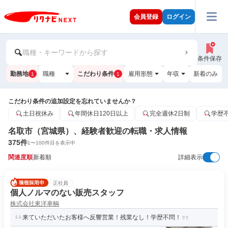
会員登録
ログイン
職種・キーワードから探す
条件保存
勤務地
職種
こだわり条件
雇用形態
年収
新着のみ
1
1
こだわり条件の追加設定を忘れていませんか？
土日祝休み
年間休日120日以上
完全週休2日制
学歴
名取市（宮城県）、経験者歓迎の転職・求人情報
375
件
1
〜
100
件目を表示中
関連度順
新着順
詳細表示
正社員
個人ノルマのない販売スタッフ
株式会社東洋車輌
来ていただいたお客様へ反響営業！残業なし！学歴不問！