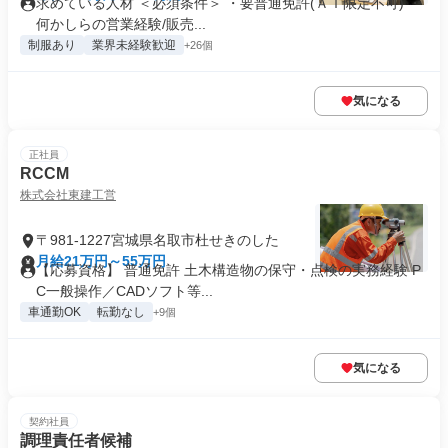
求めている人材 ＜必須条件＞ ・要普通免許(ＡＴ限定不可) ・
何かしらの営業経験/販売...
制服あり
業界未経験歓迎
+26個
気になる
正社員
RCCM
株式会社東建工営
〒981-1227宮城県名取市杜せきのした
月給21万円～55万円
【応募資格】 普通免許 土木構造物の保守・点検の実務経験 P
C一般操作／CADソフト等...
車通勤OK
転勤なし
+9個
気になる
契約社員
調理責任者候補