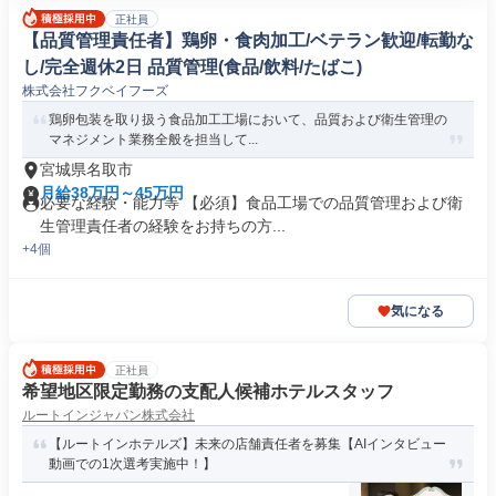
正社員
【品質管理責任者】鶏卵・食肉加工/ベテラン歓迎/転勤な
し/完全週休2日 品質管理(食品/飲料/たばこ)
株式会社フクベイフーズ
鶏卵包装を取り扱う食品加工工場において、品質および衛生管理の
マネジメント業務全般を担当して...
宮城県名取市
月給38万円～45万円
必要な経験・能力等 【必須】食品工場での品質管理および衛
生管理責任者の経験をお持ちの方...
+4個
気になる
正社員
希望地区限定勤務の支配人候補ホテルスタッフ
ルートインジャパン株式会社
【ルートインホテルズ】未来の店舗責任者を募集【AIインタビュー
動画での1次選考実施中！】