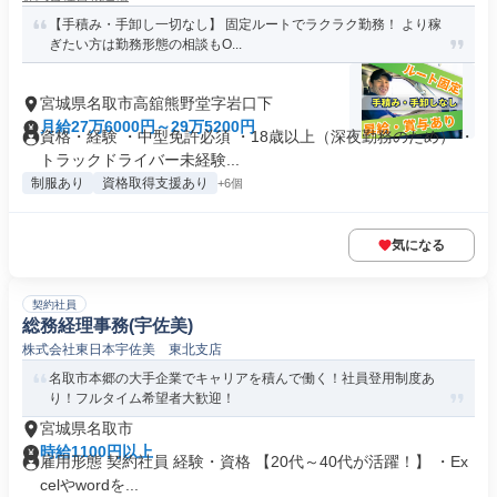
【手積み・手卸し一切なし】 固定ルートでラクラク勤務！ より稼
ぎたい方は勤務形態の相談もO...
宮城県名取市高舘熊野堂字岩口下
月給27万6000円～29万5200円
資格・経験 ・中型免許必須 ・18歳以上（深夜勤務のため） ・
トラックドライバー未経験...
制服あり
資格取得支援あり
+6個
気になる
契約社員
総務経理事務(宇佐美)
株式会社東日本宇佐美 東北支店
名取市本郷の大手企業でキャリアを積んで働く！社員登用制度あ
り！フルタイム希望者大歓迎！
宮城県名取市
時給1100円以上
雇用形態 契約社員 経験・資格 【20代～40代が活躍！】 ・Ex
celやwordを...