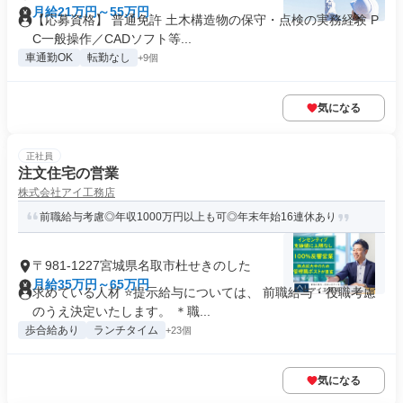
月給21万円～55万円
【応募資格】 普通免許 土木構造物の保守・点検の実務経験 P
C一般操作／CADソフト等...
車通勤OK
転勤なし
+9個
気になる
正社員
注文住宅の営業
株式会社アイ工務店
前職給与考慮◎年収1000万円以上も可◎年末年始16連休あり
〒981-1227宮城県名取市杜せきのした
月給35万円～65万円
求めている人材 ⭐提示給与については、 前職給与・役職考慮
のうえ決定いたします。 ＊職...
歩合給あり
ランチタイム
+23個
気になる