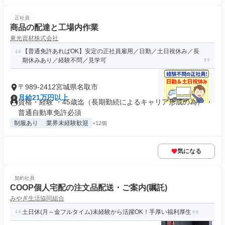
正社員
商品の配達と工場内作業
東光資材株式会社
【普通免許あればOK】安定の正社員雇用／日勤／土日祝休み／長
期休みあり／経験不問／見学可
〒989-2412宮城県名取市
月給21万円以上
資格・経験 ・45歳迄（長期勤続によるキャリア形成の為） ・
普通自動車免許必須
制服あり
業界未経験歓迎
+12個
気になる
契約社員
COOP個人宅配の注文品配送・ご案内(嘱託)
みやぎ生活協同組合
土日休(月～金フルタイム)未経験から活躍OK！手厚い福利厚生