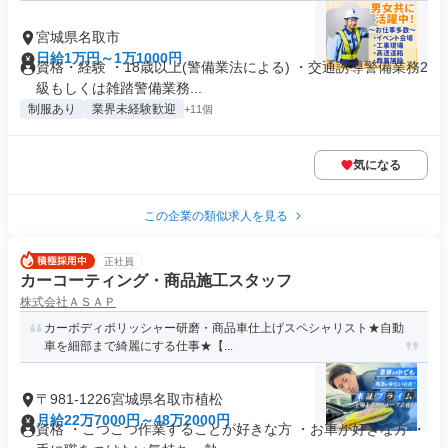
宮城県名取市
日給1万円～1万1000円
資格・経験 ・18歳以上(警備業法による) ・交通誘導警備業務2
級もしくは雑踏警備業務...
制服あり
業界未経験歓迎
+11個
気になる
この企業の類似求人を見る
正社員
カーコーティング・商品施工スタッフ
株式会社ＡＳＡＰ
カーボディポリッシャー研磨・商品車仕上げスペシャリスト★自動
車を細部まで綺麗にする仕事★【...
〒981-1226宮城県名取市植松
月給22万7000円～48万2000円
資格 ・こつこつ作業することが好きな方 ・お車が好きな方 ・