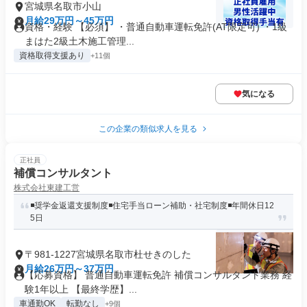
宮城県名取市小山
月給29万円～45万円
資格・経験 【必須】 ・普通自動車運転免許(AT限定可) ・1級
まはた2級土木施工管理...
資格取得支援あり
+11個
気になる
この企業の類似求人を見る
正社員
補償コンサルタント
株式会社東建工営
◾️奨学金返還支援制度◾️住宅手当ローン補助・社宅制度◾️年間休日12
5日
〒981-1227宮城県名取市杜せきのした
月給26万円～37万円
【応募資格】 普通自動車運転免許 補償コンサルタント業務 経
験1年以上 【最終学歴】...
車通勤OK
転勤なし
+9個