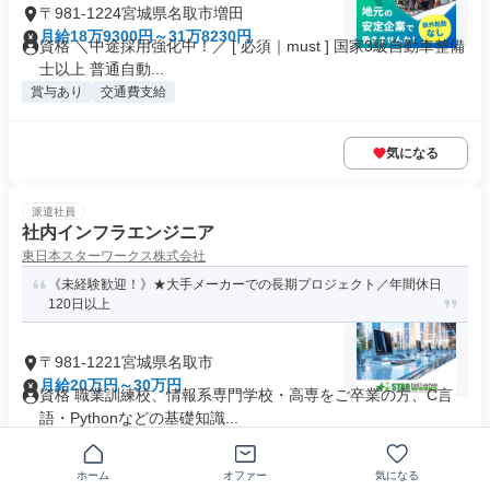
〒981-1224宮城県名取市増田
月給18万9300円～31万8230円
資格 ＼中途採用強化中！／ [ 必須｜must ] 国家3級自動車整備
士以上 普通自動...
賞与あり
交通費支給
気になる
派遣社員
社内インフラエンジニア
東日本スターワークス株式会社
《未経験歓迎！》★大手メーカーでの長期プロジェクト／年間休日
120日以上
〒981-1221宮城県名取市
月給20万円～30万円
資格 職業訓練校、情報系専門学校・高専をご卒業の方、C言
語・Pythonなどの基礎知識...
業界未経験歓迎
+22個
ホーム
オファー
気になる