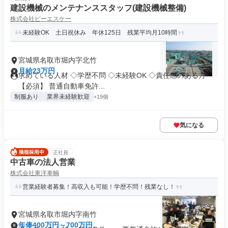
建設機械のメンテナンススタッフ(建設機械整備)
株式会社ピーエスケー
未経験OK 土日祝休み 年休125日 残業平均月10時間
宮城県名取市堀内字北竹
月給23万円
求めている人材 ◇学歴不問 ◇未経験OK ◇責任感のある方
【必須】 普通自動車免許...
制服あり
業界未経験歓迎
+19個
気になる
正社員
中古車の法人営業
株式会社東洋車輌
営業経験者募集！高収入も可能！学歴不問！残業なし！
宮城県名取市堀内字南竹
年俸400万円～700万円