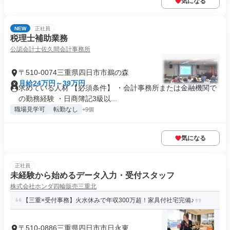
気になる
NEW
正社員
税理士補助業務
公認会計士佐久間会計事務所
〒510-0074三重県四日市市鵜の森
月給24万円～39万円
求めている人材 【必須条件】 ・会計事務所または金融機関で
の勤務経験 ・日商簿記3級以...
職場見学可
転勤なし
+9個
気になる
正社員
未経験から始めるデータ入力・受付スタッフ
株式会社ホンダ四輪販売三重北
【三重×受付事務】火水休みで年収300万超！家具付社宅完備♪
〒510-0886三重県四日市市日永東