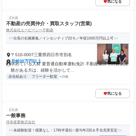
気になる
正社員
不動産の売買仲介・買取スタッフ(営業)
株式会社エービーシー不動産
社長の右腕募集／インセンティブ20％／年収1000万円以上可
〒510-0007三重県四日市市別名
月給30万円以上
求めている人材 要普通自動車運転免許 不動産業界での営業経
験がある方は、経験を活かして...
歩合給あり
フリーター歓迎
+15個
気になる
正社員
一般事務
河本産業株式会社
未経験歓迎！残業なし・17時半退社✨賞与年2回＆手当充実安定