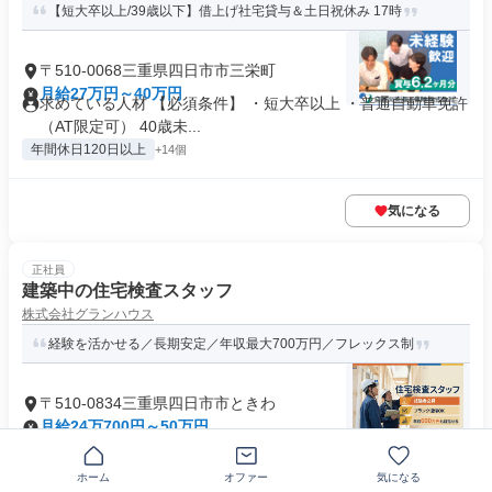
【短大卒以上/39歳以下】借上げ社宅貸与＆土日祝休み 17時
〒510-0068三重県四日市市三栄町
月給27万円～40万円
求めている人材 【必須条件】 ・短大卒以上 ・普通自動車免許
（AT限定可） 40歳未...
年間休日120日以上
+14個
気になる
正社員
建築中の住宅検査スタッフ
株式会社グランハウス
経験を活かせる／長期安定／年収最大700万円／フレックス制
〒510-0834三重県四日市市ときわ
月給24万700円～50万円
求めている人材 ┏━━━━━━━━━━━━━━━━━━┓
経験を活かして、再スタート...
ホーム
オファー
気になる
中途入社50％以上
+20個