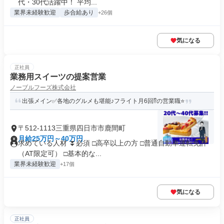
代・30代活躍中！ 平均...
業界未経験歓迎
歩合給あり
+26個
気になる
正社員
業務用スイーツの提案営業
ノーブルフーズ株式会社
出張メイン✅各地のグルメも堪能♪フライト月6回⁉の営業職⭐
〒512-1113三重県四日市市鹿間町
月給25万円～40万円
求めている人材 ⏬必須 □高卒以上の方 □普通自動車運転免許
（AT限定可） □基本的な...
業界未経験歓迎
+17個
気になる
正社員