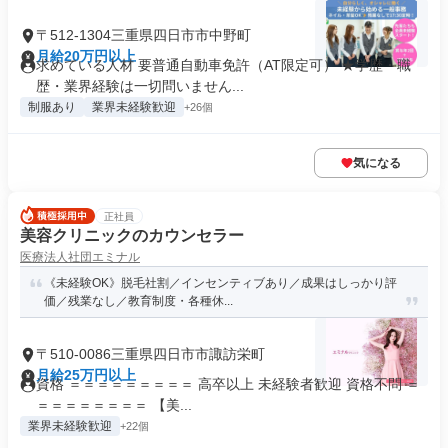
〒512-1304三重県四日市市中野町
月給20万円以上
求めている人材 要普通自動車免許（AT限定可） ★学歴・職
歴・業界経験は一切問いません...
制服あり
業界未経験歓迎
+26個
気になる
正社員
美容クリニックのカウンセラー
医療法人社団エミナル
《未経験OK》脱毛社割／インセンティブあり／成果はしっかり評
価／残業なし／教育制度・各種休...
〒510-0086三重県四日市市諏訪栄町
月給25万円以上
資格 ＝＝＝＝＝＝＝＝＝ 高卒以上 未経験者歓迎 資格不問 ＝
＝＝＝＝＝＝＝＝ 【美...
業界未経験歓迎
+22個