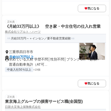
気になる
正社員
《月給33万円以上》 空き家・中古住宅の仕入れ営業
株式会社リアルト・ハーツ
月給33万円～＋インセン／要不動産営業経験
三重県四日市市
月給33万円以上
求めている人材 学歴不問│性別不問│ブランクOK ＜必須＞ ・
普通自動車免許（AT可...
中途入社50％以上
+19個
気になる
正社員
東京海上グループの損害サービス職(全国型)
日新火災海上保険株式会社