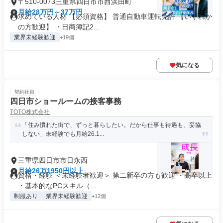
〒510-0073三重県四日市市西浜田町
月給28万円～37万円
求めている人材 【必須資格】 普通自動車運転免許 【いずれか
の方歓迎】 ・日商簿記2...
業界未経験歓迎
+19個
気になる
契約社員
四日市ショールームの接客事務
TOTO株式会社
「住み慣れた街で、ずっと暮らしたい。だから仕事も待遇も、妥協
しない」未経験でも月給26.1...
三重県四日市市日永西
月給26万1950円以上
資格・経験 ＜未経験者歓迎＞ 第二新卒の方も歓迎 ・高卒以上
・基本的なPCスキル（...
制服あり
業界未経験歓迎
+12個