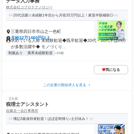
データ入力事務
株式会社コプロテクノロジー
20代活躍☆未経験1年目から月収35万円以上！家賃半額補助◎
三重県四日市市山之一色町
月給32万1460円以上
求めている人材 未経験歓迎◆既卒歓迎◆20代・30代半ばの方
が多数活躍中◆ モノづくり...
制服あり
業界未経験歓迎
+24個
気になる
この企業の類似求人を見る
正社員
税理士アシスタント
佐藤圭一会計事務所
簿記2級保持者歓迎！ほぼ定時帰り♪土日休み！