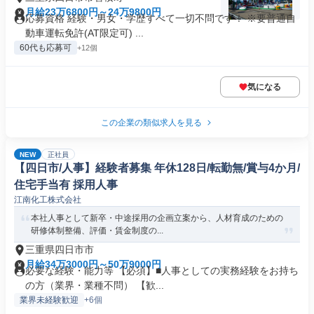
月給23万6800円～24万9800円
応募資格 経験・男女・学歴すべて一切不問です！ ※要普通自
動車運転免許(AT限定可) ...
60代も応募可
+12個
気になる
この企業の類似求人を見る
NEW
正社員
【四日市/人事】経験者募集 年休128日/転勤無/賞与4か月/
住宅手当有 採用人事
江南化工株式会社
本社人事として新卒・中途採用の企画立案から、人材育成のための
研修体制整備、評価・賃金制度の...
三重県四日市市
月給34万3000円～50万9000円
必要な経験・能力等 【必須】■人事としての実務経験をお持ち
の方（業界・業種不問） 【歓...
業界未経験歓迎
+6個