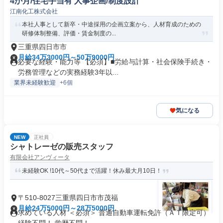
4か月/住宅手当有 人事企画/制度設計
江南化工株式会社
本社人事として新卒・中途採用の企画立案から、人材育成のための
研修体制整備、評価・賃金制度の...
三重県四日市市
月給34万3000円～50万9000円
必要な経験・能力等 【必須】■労給与計算・社会保険手続き・
労務管理などの実務経験3年以...
業界未経験歓迎
+6個
気になる
NEW
正社員
シャトレーゼの販売スタッフ
有限会社アンヴィータ
未経験OK !10代～50代まで活躍！休み最大月10日！
〒510-8027三重県四日市市茂福
月給24万5000円～28万5000円
求めている人材 ＜必須＞ 普通自動車運転免許（ＡＴ限定可）