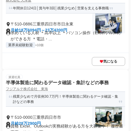
株式会社 大津屋
年間休日124日│賞与年3回│残業少なめ│営業を支える事務職
〒510-0886三重県四日市市日永東
月給18万6094円～23万4200円
求めている人材 ＊高卒以上 ＊パソコン操作（ExcelやWord）
ができる方 ＊電話・...
業界未経験歓迎
+10個
気になる
派遣社員
半導体製造に関わるデータ確認・集計などの事務
フジアルテ株式会社 東海
残業少なめで月収例30.7万円！半導体製造に関わるデータ確認・集
計などの事務
〒510-0000三重県四日市市
月給28万2900円
資格 Excel、Outlookの実務経験がある方を大募集中！ 履歴書