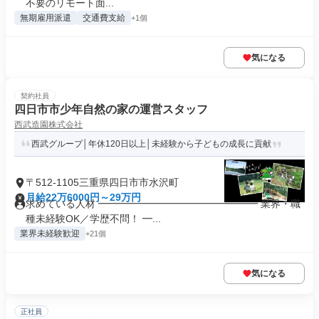
不要のリモート面...
無期雇用派遣
交通費支給
+1個
気になる
契約社員
四日市市少年自然の家の運営スタッフ
西武造園株式会社
西武グループ│年休120日以上│未経験から子どもの成長に貢献
〒512-1105三重県四日市市水沢町
月給22万6000円～29万円
求めている人材 ━━━━━━━━━━━━━━━━ 業界・職
種未経験OK／学歴不問！ ━...
業界未経験歓迎
+21個
気になる
正社員