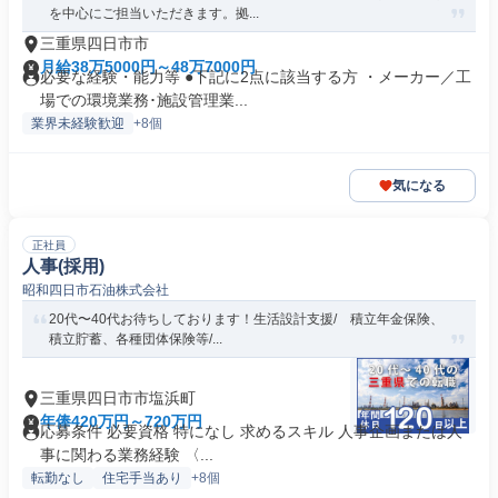
を中心にご担当いただきます。拠...
三重県四日市市
月給38万5000円～48万7000円
必要な経験・能力等 ●下記に2点に該当する方 ・メーカー／工
場での環境業務･施設管理業...
業界未経験歓迎
+8個
気になる
正社員
人事(採用)
昭和四日市石油株式会社
20代〜40代お待ちしております！生活設計支援/ 積立年金保険、
積立貯蓄、各種団体保険等/...
三重県四日市市塩浜町
年俸420万円～720万円
応募条件 必要資格 特になし 求めるスキル 人事企画または人
事に関わる業務経験 〈...
転勤なし
住宅手当あり
+8個