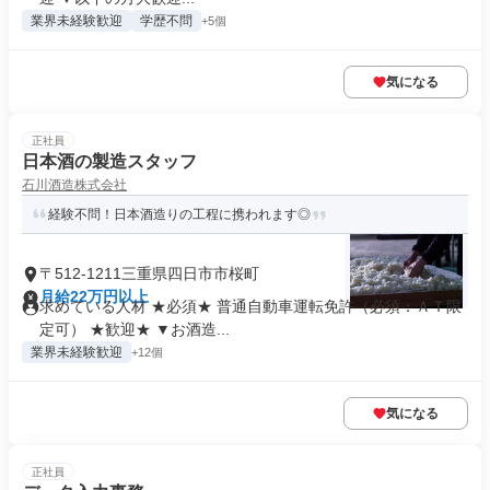
業界未経験歓迎
学歴不問
+5個
気になる
正社員
日本酒の製造スタッフ
石川酒造株式会社
経験不問！日本酒造りの工程に携われます◎
〒512-1211三重県四日市市桜町
月給22万円以上
求めている人材 ★必須★ 普通自動車運転免許（必須：ＡＴ限
定可） ★歓迎★ ▼お酒造...
業界未経験歓迎
+12個
気になる
正社員