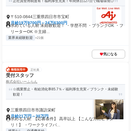
正社員登用制度有！福利厚生充実！年間休日127日で職場環境◎
〒510-0844三重県四日市市宝町
月給19万9700円～24万6300円
求めている人材 未経験歓迎！ ・学歴不問 ・ブランクOK ・フ
リーターOK ※主婦...
業界未経験歓迎
+21個
気になる
正社員
受付スタッフ
株式会社いーふらん
☆残業禁止・有給消化率85.7％✓福利厚生充実✓ブランク・未経験
歓迎！
三重県四日市市諏訪栄町
月給21万円～30万円
求める人材: 【応募条件】 高卒以上 【こんな方にピッタ
リ！】 ・ワークライフバ...