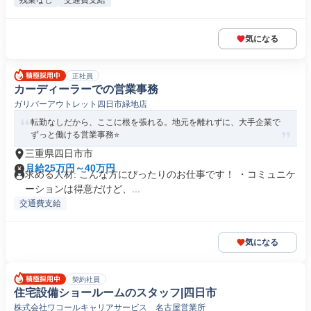
残業なし
交通費支給
気になる
正社員
カーディーラーでの営業事務
ガリバーアウトレット四日市緑地店
転勤なしだから、ここに根を張れる。地元を離れずに、大手企業で
ずっと働ける営業事務⭐
三重県四日市市
月給25万円～40万円
求める人材: こんな方にぴったりのお仕事です！ ・コミュニケ
ーションは得意だけど、...
交通費支給
気になる
契約社員
住宅設備ショールームのスタッフ|四日市
株式会社ワコールキャリアサービス 名古屋営業所