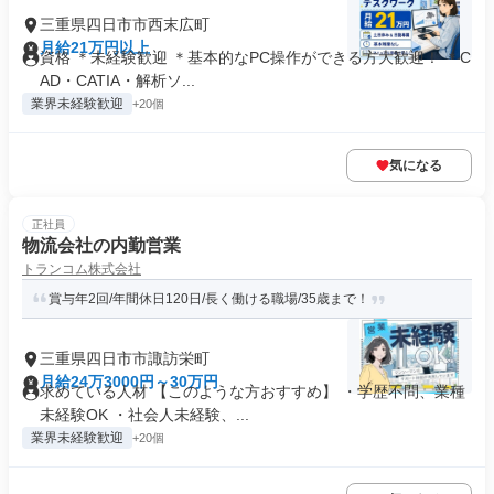
三重県四日市市西末広町
月給21万円以上
資格 ＊未経験歓迎 ＊基本的なPC操作ができる方大歓迎！ ＊C
AD・CATIA・解析ソ...
業界未経験歓迎
+20個
気になる
正社員
物流会社の内勤営業
トランコム株式会社
賞与年2回/年間休日120日/長く働ける職場/35歳まで！
三重県四日市市諏訪栄町
月給24万3000円～30万円
求めている人材 【このような方おすすめ】 ・学歴不問、業種
未経験OK ・社会人未経験、...
業界未経験歓迎
+20個