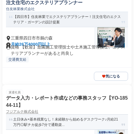
注文住宅のエクステリアプランナー
住友林業株式会社
【四日市】住友林業でエクステリアプランナー！注文住宅のエクス
テリア・ガーデンの設計提案
三重県四日市市鵜の森
月給26万4000円以上
資格 【歓迎】造園施工管理技士や土木施工管理技士、エクス
テリアプランナーがあると尚良し
交通費支給
気になる
派遣社員
データ入力・レポート作成などの事務スタッフ【YO-185
44-11】
フジアルテ株式会社
土日休み×基本残業なし！未経験から始めるデスクワーク♪月給21
万円◎駅チカ徒歩7分で通勤楽...