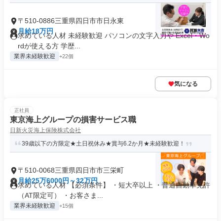
〒510-0886三重県四日市市日永東
月給18万円
求めている人材 未経験歓迎 パソコンの文字入力や Excel・Wo
rdが使える方 学歴...
業界未経験歓迎
+22個
気になる
正社員
東京海上グループの損害サービス職
日新火災海上保険株式会社
39歳以下の方限定★土日祝休み★賞与6.2か月★未経験歓迎！
〒510-0068三重県四日市市三栄町
月給25万6000円～32万円
求めている人材 【必須条件】 ・短大卒以上 ・普通自動車免許
（AT限定可） ・お客さま...
業界未経験歓迎
+15個