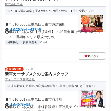
株式会社ユキ
40歳未満の募集｜平均年収750万円！年休131日！残業なし
〒510-0086三重県四日市市諏訪栄町
月給25万円～43万円
求めている人材 【必須条件】 ・40歳未満（例外事由3号の
イ：長期キャリア形成のため）...
制服あり
歩合給あり
+17個
気になる
正社員
新車カーサブスクのご案内スタッフ
ディープラス株式会社
未経験から月給40万◎賞与年4回！2年目で年収700万円可能
〒510-0017三重県四日市市羽津町
月給40万円以上
求めている人材 ・未経験歓迎！正社員デビュー大歓迎！ ・20