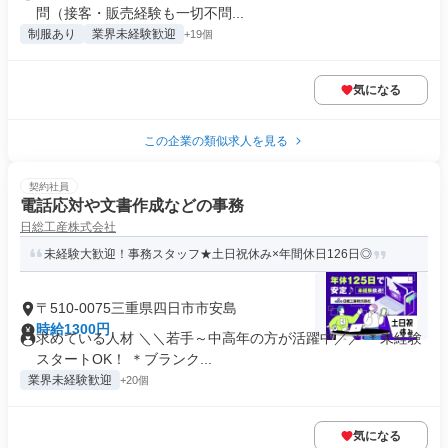
問（接客・販売経験も一切不問...
制服あり
業界未経験歓迎
+19個
気になる
この企業の類似求人を見る
契約社員
電話応対や文書作成などの事務
日総工産株式会社
未経験大歓迎！事務スタッフ★土日祝休み×年間休日126日◎
〒510-0075三重県四日市市安島
時給1300円
求めている人材 ＼＼若手～中高年の方が活躍中／／ ＊未経験
スタートOK！ ＊ブランク...
業界未経験歓迎
+20個
気になる