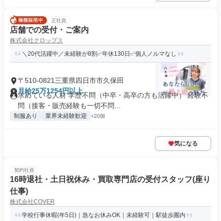
正社員
店舗での受付・ご案内
株式会社クロップス
＼20代活躍中／未経験が8割✅年休130日✅個人ノルマなし
〒510-0821三重県四日市市久保田
月給25万1254円以上
求めている人材 学歴不問（中卒・高卒の方も活躍中） 経験不
問（接客・販売経験も一切不問...
制服あり
業界未経験歓迎
+20個
気になる
契約社員
16時退社・土日祝休み・買取専門店の受付スタッフ(座り
仕事)
株式会社COVER
学校行事休暇(年5日)｜急なお休みOK｜未経験可｜駅徒歩圏内