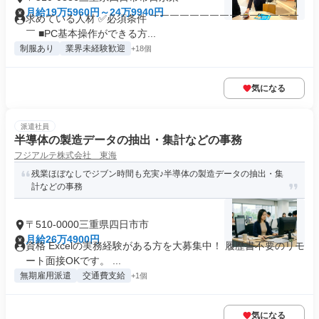
月給19万5960円～24万9940円
求めている人材 ✅必須条件 ￣￣￣￣￣￣￣￣￣￣￣￣￣￣￣
￣ ■PC基本操作ができる方...
制服あり
業界未経験歓迎
+18個
気になる
派遣社員
半導体の製造データの抽出・集計などの事務
フジアルテ株式会社 東海
残業ほぼなしでジブン時間も充実♪半導体の製造データの抽出・集
計などの事務
〒510-0000三重県四日市市
月給26万4900円
資格 Excelの実務経験がある方を大募集中！ 履歴書不要のリモ
ート面接OKです。 ...
無期雇用派遣
交通費支給
+1個
気になる