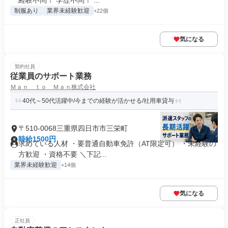
経験不問！ 学歴不問！ ...
制服あり
業界未経験歓迎
+22個
気になる
契約社員
従業員のサポート業務
Ｍａｎ ｔｏ Ｍａｎ株式会社
40代～50代活躍中/今までの経験が活かせる/社用車貸与
〒510-0068三重県四日市市三栄町
時給1500円
求めている人材 ・要普通自動車免許（AT限定可） ・未経験の
方歓迎 ・資格不要 ＼下記...
業界未経験歓迎
+14個
気になる
正社員