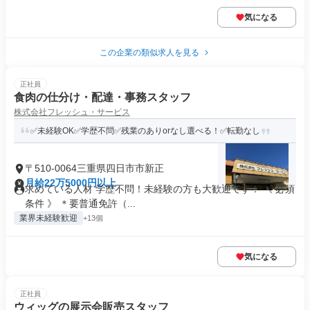
気になる
この企業の類似求人を見る
正社員
食肉の仕分け・配達・事務スタッフ
株式会社フレッシュ・サービス
✅未経験OK✅学歴不問✅残業のありorなし選べる！✅転勤なし
〒510-0064三重県四日市市新正
月給22万5000円以上
求めている人材 学歴不問！未経験の方も大歓迎です！ 《 必須
条件 》 ＊要普通免許（...
業界未経験歓迎
+13個
気になる
正社員
ウィッグの展示会販売スタッフ