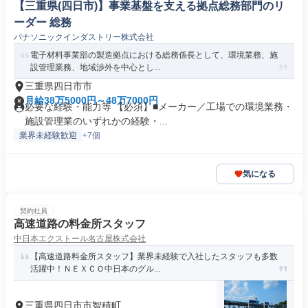
【三重県(四日市)】事業基盤を支える拠点総務部門のリ
ーダー 総務
パナソニックインダストリー株式会社
電子材料事業部の製造拠点における総務係長として、環境業務、施
設管理業務、地域渉外を中心とし...
三重県四日市市
月給38万5000円～48万7000円
必要な経験・能力等 【必須】■メーカー／工場での環境業務・
施設管理業のいずれかの経験・...
業界未経験歓迎
+7個
気になる
契約社員
高速道路の料金所スタッフ
中日本エクストール名古屋株式会社
【高速道路料金所スタッフ】業界未経験で入社したスタッフも多数
活躍中！ＮＥＸＣＯ中日本のグル...
三重県四日市市智積町