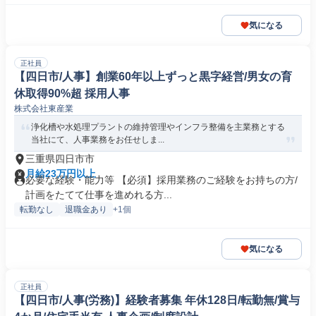
気になる
正社員
【四日市/人事】創業60年以上ずっと黒字経営/男女の育
休取得90%超 採用人事
株式会社東産業
浄化槽や水処理プラントの維持管理やインフラ整備を主業務とする
当社にて、人事業務をお任せしま...
三重県四日市市
月給23万円以上
必要な経験・能力等 【必須】採用業務のご経験をお持ちの方/
計画をたてて仕事を進めれる方...
転勤なし
退職金あり
+1個
気になる
正社員
【四日市/人事(労務)】経験者募集 年休128日/転勤無/賞与