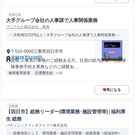
派遣社員
大手グループ会社の人事課で人事関係業務
フジアルテ株式会社 東海
月収例32万円以上！大手グループ会社の人事課で人事関係業務
〒510-0000三重県四日市市
月給28万5100円
資格 人事系の事務のご経験ある方、社員の給与計算、社会保
険事務手続き業務などのご経験あ...
無期雇用派遣
交通費支給
+1個
気になる
正社員
【四日市】総務リーダー(環境業務･施設管理等)│福利厚
生 総務
パナソニックインダストリー株式会社
総務係長として、環境業務・施設管理業務・総務業務（地域渉外）