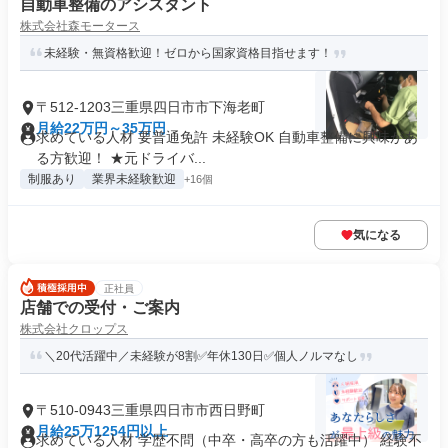
自動車整備のアシスタント
株式会社森モータース
未経験・無資格歓迎！ゼロから国家資格目指せます！
〒512-1203三重県四日市市下海老町
月給22万円～35万円
求めている人材 要普通免許 未経験OK 自動車整備に興味があ
る方歓迎！ ★元ドライバ...
制服あり
業界未経験歓迎
+16個
気になる
正社員
店舗での受付・ご案内
株式会社クロップス
＼20代活躍中／未経験が8割✅年休130日✅個人ノルマなし
〒510-0943三重県四日市市西日野町
月給25万1254円以上
求めている人材 学歴不問（中卒・高卒の方も活躍中） 経験不