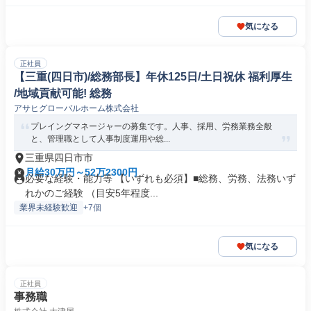
気になる
正社員
【三重(四日市)/総務部長】年休125日/土日祝休 福利厚生
/地域貢献可能! 総務
アサヒグローバルホーム株式会社
プレイングマネージャーの募集です。人事、採用、労務業務全般
と、管理職として人事制度運用や総...
三重県四日市市
月給30万円～52万2300円
必要な経験・能力等 【いずれも必須】■総務、労務、法務いず
れかのご経験 （目安5年程度...
業界未経験歓迎
+7個
気になる
正社員
事務職