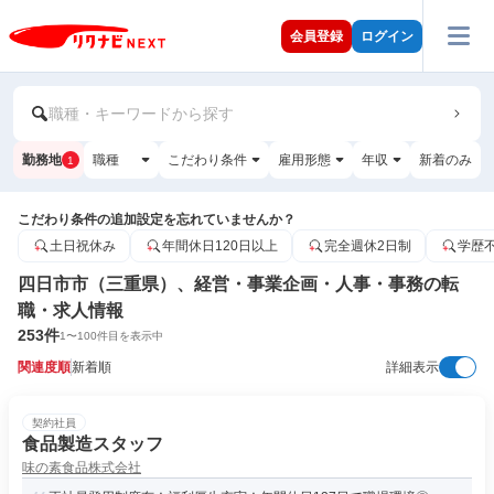
会員登録
ログイン
職種・キーワードから探す
勤務地
職種
こだわり条件
雇用形態
年収
新着のみ
1
こだわり条件の追加設定を忘れていませんか？
土日祝休み
年間休日120日以上
完全週休2日制
学歴
四日市市（三重県）、経営・事業企画・人事・事務の転
職・求人情報
253
件
1
〜
100
件目を表示中
関連度順
新着順
詳細表示
契約社員
食品製造スタッフ
味の素食品株式会社