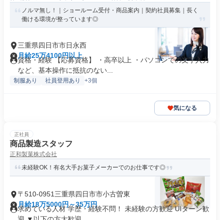
ノルマ無し！｜ショールーム受付・商品案内｜契約社員募集｜長く
働ける環境が整っています◎
三重県四日市市日永西
月給25万4100円以上
資格・経験 【応募資格】 ・高卒以上 ・パソコンでの文字入力
など、基本操作に抵抗のない...
制服あり
社員登用あり
+3個
気になる
正社員
商品製造スタッフ
正和製菓株式会社
未経験OK！有名大手お菓子メーカーでのお仕事です◎
〒510-0951三重県四日市市小古曽東
月給18万5000円～35万円
求めている人材 学歴・経験不問！ 未経験の方歓迎 UIターン歓
迎 ▼以下の方大歓迎...