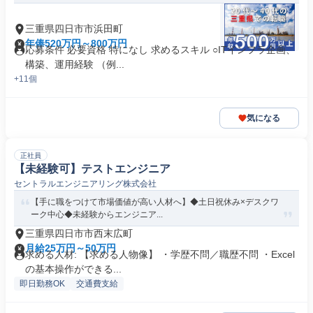
三重県四日市市浜田町
年俸520万円～800万円
応募条件 必要資格 特になし 求めるスキル ○ITインフラ企画、
構築、運用経験 （例...
+11個
気になる
正社員
【未経験可】テストエンジニア
セントラルエンジニアリング株式会社
【手に職をつけて市場価値が高い人材へ】◆土日祝休み×デスクワ
ーク中心◆未経験からエンジニア...
三重県四日市市西末広町
月給25万円～50万円
求める人材: 【求める人物像】 ・学歴不問／職歴不問 ・Excel
の基本操作ができる...
即日勤務OK
交通費支給