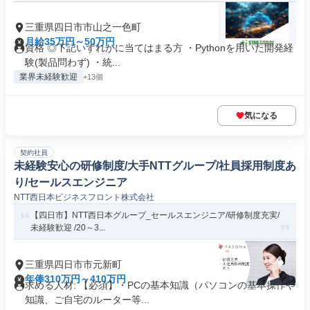
三重県四日市市山之一色町
月給35万円～50万円
資格 ◎下記いずれかに当てはまる方 ・Pythonを用いた開発経
験(製品問わず) ・統...
業界未経験歓迎
+13個
気になる
契約社員
未経験安心の研修制度/大手NTTグループ/社員採用制度あ
り/セールスエンジニア
NTT西日本ビジネスフロント株式会社
【四日市】NTT西日本グループ_セールスエンジニア/研修制度充実/
未経験歓迎 /20～3...
三重県四日市市元新町
年俸310万円～410万円
求める人材: 【必須】・PCの基本知識（パソコンの基本操作や
知識、ご自宅のルーター等...