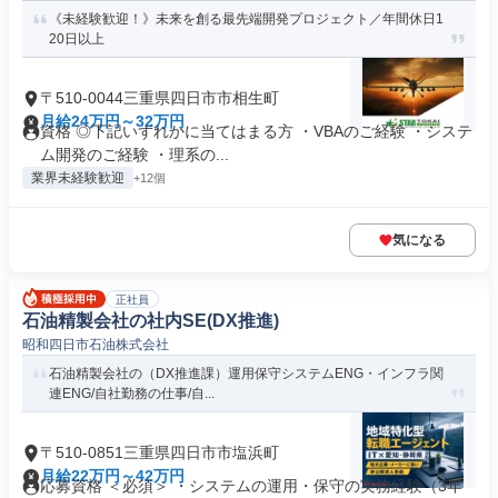
《未経験歓迎！》未来を創る最先端開発プロジェクト／年間休日1
20日以上
〒510-0044三重県四日市市相生町
月給24万円～32万円
資格 ◎下記いずれかに当てはまる方 ・VBAのご経験 ・システ
ム開発のご経験 ・理系の...
業界未経験歓迎
+12個
気になる
正社員
石油精製会社の社内SE(DX推進)
昭和四日市石油株式会社
石油精製会社の（DX推進課）運用保守システムENG・インフラ関
連ENG/自社勤務の仕事/自...
〒510-0851三重県四日市市塩浜町
月給22万円～42万円
応募資格 ＜必須＞ ・システムの運用・保守の実務経験（3年