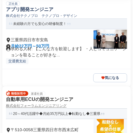
正社員
アプリ開発エンジニア
株式会社テクノプロ テクノプロ・デザイン
未経験の方でも安心の研修制度！
三重県四日市市安島
月給22万円～50万円
求める人材: 【こんな方を歓迎します】 ・人とコミュニケーシ
ョンを取ることが好きな...
交通費支給
気になる
派遣社員
自動車用ECUの開発エンジニア
株式会社フォーラムエンジニアリング
20～40代活躍中◆月給35万円以上◆転勤なし◆三重県
〒510-0058三重県四日市市西末広町