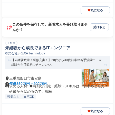
気になる
この条件を保存して、新着求人を受け取りませ
受け取る
んか？
正社員
未経験から成長できるITエンジニア
株式会社BREXA Technology
【未経験歓迎！研修充実！】20代から30代前半の若手活躍中！未
経験からIT業界にチャレンジ...
三重県四日市市安島
年俸350万円～400万円
求める人材: ◆特別な知識・経験・スキルは一切求めません！
研修から始めるので、職種...
残業なし
在宅OK
気になる