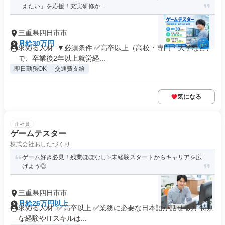
えたい」を応援！充実研修か...
三重県四日市市
月給30万円
求める人材: ▼必須条件 ✅高卒以上（高校・専門・大学など）
で、卒業後2年以上就労経...
即日勤務OK
交通費支給
気になる
正社員
ゲームテスター
株式会社あしたづくり
ゲーム好き必見！残業ほぼなし✨未経験スタートからキャリアを広
げよう◎
三重県四日市市
月給26万円以上
求める人材: ✅高卒以上 ✅業務に必要な日本語が話せる方 特別
な経験やITスキルは...