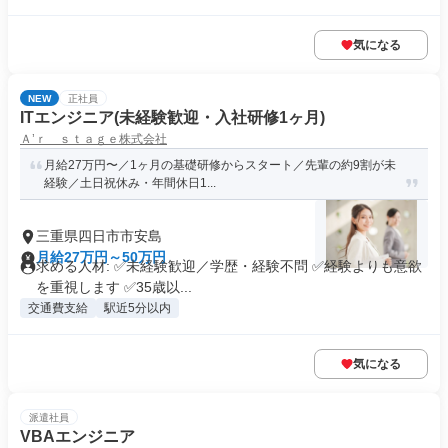
気になる
NEW
正社員
ITエンジニア(未経験歓迎・入社研修1ヶ月)
Ａ’ｒ ｓｔａｇｅ株式会社
月給27万円〜／1ヶ月の基礎研修からスタート／先輩の約9割が未
経験／土日祝休み・年間休日1...
三重県四日市市安島
月給27万円～50万円
求める人材: ✅未経験歓迎／学歴・経験不問 ✅経験よりも意欲
を重視します ✅35歳以...
交通費支給
駅近5分以内
気になる
派遣社員
VBAエンジニア