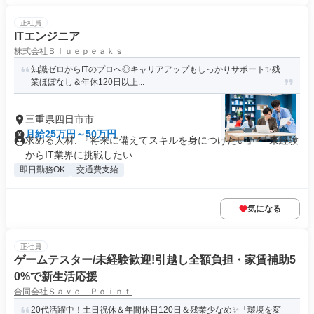
正社員
ITエンジニア
株式会社Ｂｌｕｅｐｅａｋｓ
知識ゼロからITのプロへ◎キャリアアップもしっかりサポート✨残
業ほぼなし＆年休120日以上...
三重県四日市市
月給25万円～50万円
求める人材: 『将来に備えてスキルを身につけたい』 『未経験
からIT業界に挑戦したい...
即日勤務OK
交通費支給
気になる
正社員
ゲームテスター/未経験歓迎!引越し全額負担・家賃補助5
0%で新生活応援
合同会社Ｓａｖｅ Ｐｏｉｎｔ
20代活躍中！土日祝休＆年間休日120日＆残業少なめ✨「環境を変