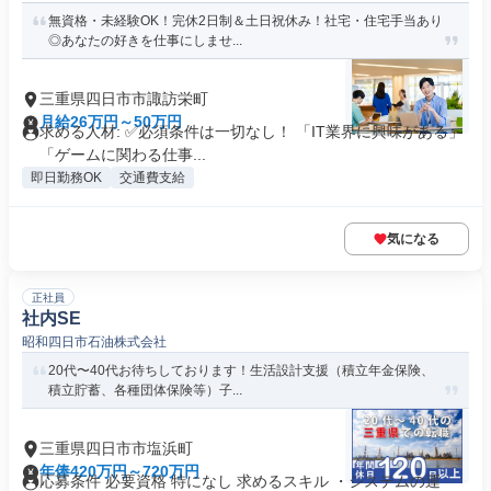
無資格・未経験OK！完休2日制＆土日祝休み！社宅・住宅手当あり
◎あなたの好きを仕事にしませ...
三重県四日市市諏訪栄町
月給26万円～50万円
求める人材: ✅必須条件は一切なし！ 「IT業界に興味がある」
「ゲームに関わる仕事...
即日勤務OK
交通費支給
気になる
正社員
社内SE
昭和四日市石油株式会社
20代〜40代お待ちしております！生活設計支援（積立年金保険、
積立貯蓄、各種団体保険等）子...
三重県四日市市塩浜町
年俸420万円～720万円
応募条件 必要資格 特になし 求めるスキル ・システムの運