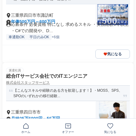
三重県四日市市諏訪町
年俸500万円～600万円
応募条件 必要資格 特になし 求めるスキル ・実務経験5年以上
・C#での開発や、D...
車通勤OK
平日のみOK
+6個
気になる
派遣社員
総合ITサービス会社でのITエンジニア
株式会社スタッフサービス
【こんなスキルや経験のある方を歓迎します！】・MOSS、SPS、
SPOのいずれかの移行経験...
三重県四日市市
月給25万6000円～56万円
応募資格 【こんなスキルや経験のある方を歓迎します！】・
MOSS、SPS、SPOのいず...
ホーム
オファー
気になる
業界未経験歓迎
+24個