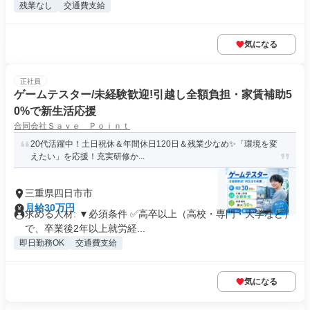
残業なし
交通費支給
気になる
正社員
ゲームテスター/未経験歓迎!引越し全額負担・家賃補助5
0%で新生活応援
合同会社Ｓａｖｅ Ｐｏｉｎｔ
20代活躍中！土日祝休＆年間休日120日＆残業少なめ✨「環境を変
えたい」を応援！充実研修か...
三重県四日市市
月給30万円
求める人材: ▼必須条件 ✅高卒以上（高校・専門・大学など）
で、卒業後2年以上就労経...
即日勤務OK
交通費支給
気になる