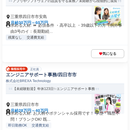
アプリやソフトウェアの品質を守る業務／未経験から段階的に成長
三重県四日市市安島
月給30万円～60万円
求める人材: ⏩ 必須条件 ・高卒以上 ・39歳以下の方（例外事
由3号のイ：長期勤続...
残業なし
交通費支給
気になる
正社員
エンジニアサポート事務/四日市市
株式会社BREXA Technology
【未経験歓迎】年休123日✨エンジニアサポート事務
三重県四日市市
月給28万円～40万円
求める人材: お人柄やポテンシャル採用です！ 学歴・職歴不
問！ブランクOK! 既...
即日勤務OK
交通費支給