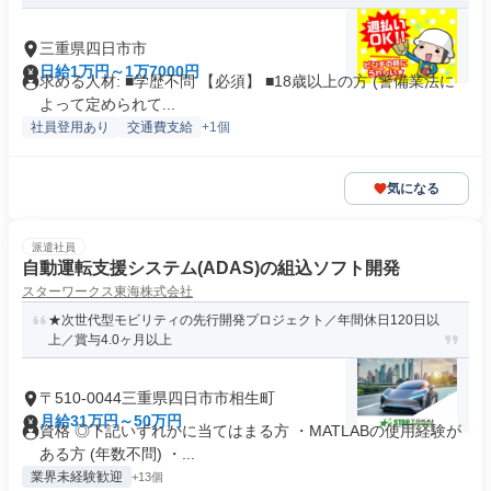
三重県四日市市
日給1万円～1万7000円
求める人材: ■学歴不問 【必須】 ■18歳以上の方 (警備業法に
よって定められて...
社員登用あり
交通費支給
+1個
気になる
派遣社員
自動運転支援システム(ADAS)の組込ソフト開発
スターワークス東海株式会社
★次世代型モビリティの先行開発プロジェクト／年間休日120日以
上／賞与4.0ヶ月以上
〒510-0044三重県四日市市相生町
月給31万円～50万円
資格 ◎下記いずれかに当てはまる方 ・MATLABの使用経験が
ある方 (年数不問) ・...
業界未経験歓迎
+13個