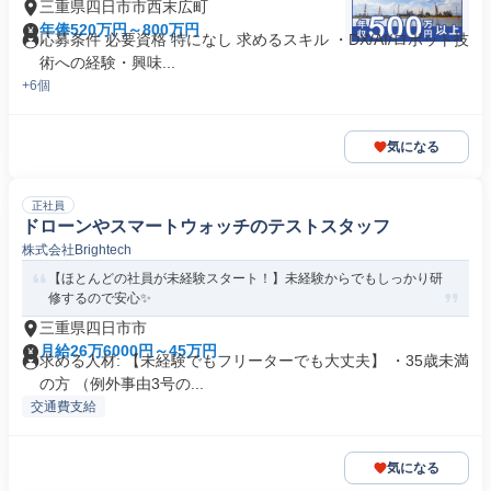
三重県四日市市西末広町
年俸520万円～800万円
応募条件 必要資格 特になし 求めるスキル ・DX/AI/ロボット技
術への経験・興味...
+6個
気になる
正社員
ドローンやスマートウォッチのテストスタッフ
株式会社Brightech
【ほとんどの社員が未経験スタート！】未経験からでもしっかり研
修するので安心✨
三重県四日市市
月給26万6000円～45万円
求める人材: 【未経験でもフリーターでも大丈夫】 ・35歳未満
の方 （例外事由3号の...
交通費支給
気になる