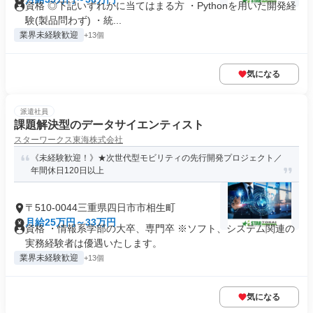
資格 ◎下記いずれかに当てはまる方 ・Pythonを用いた開発経
験(製品問わず) ・統...
業界未経験歓迎
+13個
気になる
派遣社員
課題解決型のデータサイエンティスト
スターワークス東海株式会社
《未経験歓迎！》★次世代型モビリティの先行開発プロジェクト／
年間休日120日以上
〒510-0044三重県四日市市相生町
月給25万円～33万円
資格 ・情報系学部の大卒、専門卒 ※ソフト、システム関連の
実務経験者は優遇いたします。
業界未経験歓迎
+13個
気になる