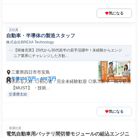
気になる
正社員
自動車・半導体の製造スタッフ
株式会社BREXA Technology
【研修充実】20代から30代前半の若手活躍中！未経験からエンジ
ニア業界にチャレンジした方歓...
三重県四日市市安島
年俸350万円～400万円
求める人材: ◎初心者・完全未経験歓迎 ◎第二新卒・既卒歓迎
【MUST】 ・技術...
交通費支給
気になる
派遣社員
電気自動車用バッテリ間切替モジュールの組込エンジニ