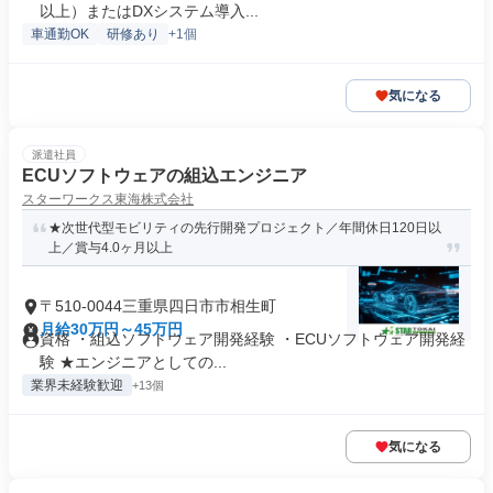
以上）またはDXシステム導入...
車通勤OK
研修あり
+1個
気になる
派遣社員
ECUソフトウェアの組込エンジニア
スターワークス東海株式会社
★次世代型モビリティの先行開発プロジェクト／年間休日120日以
上／賞与4.0ヶ月以上
〒510-0044三重県四日市市相生町
月給30万円～45万円
資格 ・組込ソフトウェア開発経験 ・ECUソフトウェア開発経
験 ★エンジニアとしての...
業界未経験歓迎
+13個
気になる