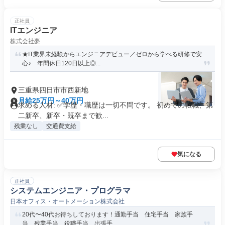
正社員
ITエンジニア
株式会社夢
★IT業界未経験からエンジニアデビュー／ゼロから学べる研修で安
心♪ 年間休日120日以上◎...
三重県四日市市西新地
月給25万円～40万円
求める人材: ✅学歴・職歴は一切不問です。 初めての転職、第
二新卒、新卒・既卒まで歓...
残業なし
交通費支給
気になる
正社員
システムエンジニア・プログラマ
日本オフィス・オートメーション株式会社
20代〜40代お待ちしております！通勤手当 住宅手当 家族手
当 残業手当 役職手当 出張手...