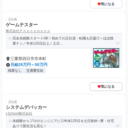
気になる
正社員
ゲームテスター
株式会社Ｐｈｅｎｏｍｅｎｏ
完全未経験スタートOK！初めての正社員・転職も応援◎＜ほぼ残
業ナシ／年休125日以上／土日...
三重県四日市市本町
月給29万円～50万円
残業なし
交通費支給
気になる
正社員
システムデバッカー
I-School株式会社
未経験からプロのエンジニアに◎年休125日＆土日祝休✨寮・社宅
ありで新生活も安心！