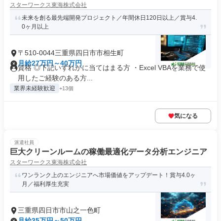
スターワークス東海株式会社
未来を創る最先端開発プロジェクト／年間休日120日以上／賞与4.
0ヶ月以上
〒510-0044三重県四日市市相生町
月給27万円～40万円
資格 ◎下記いずれかに当てはまる方 ・Excel VBAを業務で使
用したご経験のある方...
業界未経験歓迎
+13個
気になる
派遣社員
巨大クリーンルームの稼働最適化データ分析エンジニア
スターワークス東海株式会社
ワンランク上のエンジニアへ市場価値をアップデート！賞与4.0ヶ
月／福利厚生充実
三重県四日市市山之一色町
月給35万円～50万円