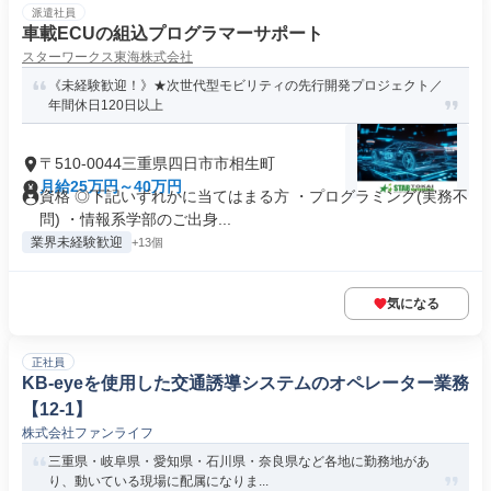
派遣社員
車載ECUの組込プログラマーサポート
スターワークス東海株式会社
《未経験歓迎！》★次世代型モビリティの先行開発プロジェクト／
年間休日120日以上
〒510-0044三重県四日市市相生町
月給25万円～40万円
資格 ◎下記いずれかに当てはまる方 ・プログラミング(実務不
問) ・情報系学部のご出身...
業界未経験歓迎
+13個
気になる
正社員
KB‐eyeを使用した交通誘導システムのオペレーター業務
【12-1】
株式会社ファンライフ
三重県・岐阜県・愛知県・石川県・奈良県など各地に勤務地があ
り、動いている現場に配属になりま...