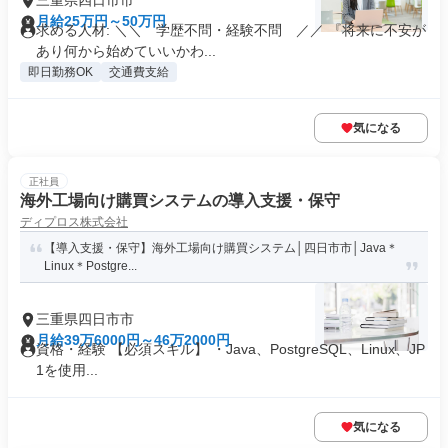
三重県四日市市
月給25万円～50万円
求める人材: ＼＼ 学歴不問・経験不問 ／／ 『将来に不安が
あり何から始めていいかわ...
即日勤務OK
交通費支給
気になる
正社員
海外工場向け購買システムの導入支援・保守
ディプロス株式会社
【導入支援・保守】海外工場向け購買システム│四日市市│Java＊
Linux＊Postgre...
三重県四日市市
月給39万6000円～46万2000円
資格・経験 【必須スキル】 ・Java、PostgreSQL、Linux、JP
1を使用...
気になる