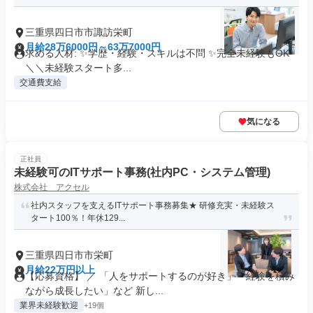
三重県四日市市諏訪栄町
月給28万6000円～63万7000円
求める人材: ✨学歴・経験・スキルは不問 ✨完全未経験もOK
＼＼未経験スタート多...
交通費支給
気になる
正社員
未経験可のITサポート事務(社内PC・システム管理)
株式会社 アクセル
社内スタッフを支えるITサポート事務募集★ 研修充実・未経験ス
タート100％！年休129...
三重県四日市市栄町
月給22万円以上
【応募資格】 ／ 「人をサポートするのが好き」「経験を積み
ながら成長したい」など 新し...
業界未経験歓迎
+19個