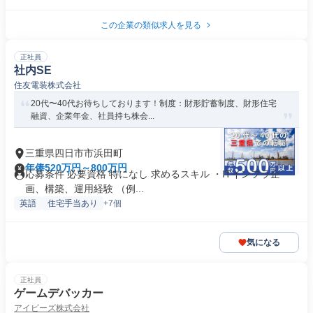
この企業の類似求人を見る
正社員
社内SE
住友電装株式会社
20代〜40代お待ちしております！制度：財形貯蓄制度、財形住宅
融資、企業年金、社員持ち株会...
三重県四日市市浜田町
年俸520万円～800万円
応募条件 必要資格 特になし 求めるスキル ・ITインフラ企
画、構築、運用経験 （例...
英語
住宅手当あり
+7個
気になる
正社員
ゲームデバッカー
アイビーズ株式会社