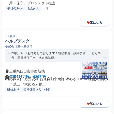
用・保守、プロジェクト担当...
平日のみOK
転勤なし
+8個
気になる
正社員
ヘルプデスク
株式会社三十三銀行
20代〜40代お待ちしております！通勤手当 残業手当 子ども手
当 単身赴任手当 水道光熱費...
三重県四日市市西新地
年俸416万円～620万円
応募条件 必要資格 普通自動車免許 求めるスキル 社会人経験3
年以上 〈求める人物...
研修あり
長期休暇あり
+1個
気になる