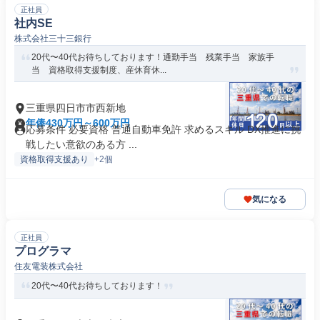
正社員
社内SE
株式会社三十三銀行
20代〜40代お待ちしております！通勤手当 残業手当 家族手
当 資格取得支援制度、産休育休...
三重県四日市市西新地
年俸430万円～600万円
応募条件 必要資格 普通自動車免許 求めるスキル DX推進に挑
戦したい意欲のある方 ...
資格取得支援あり
+2個
気になる
正社員
プログラマ
住友電装株式会社
20代〜40代お待ちしております！