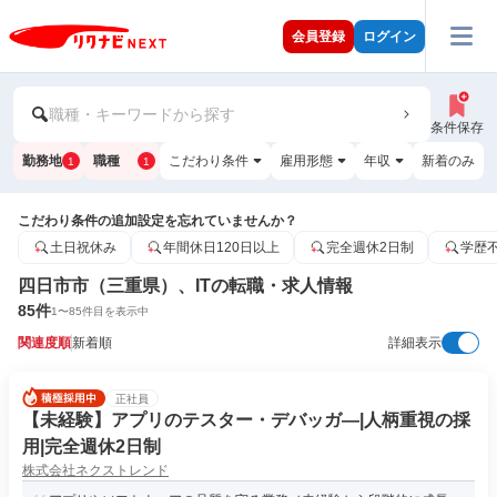
会員登録
ログイン
職種・キーワードから探す
条件保存
勤務地
職種
こだわり条件
雇用形態
年収
新着のみ
1
1
こだわり条件の追加設定を忘れていませんか？
土日祝休み
年間休日120日以上
完全週休2日制
学歴
四日市市（三重県）、ITの転職・求人情報
85
件
1
〜
85
件目を表示中
関連度順
新着順
詳細表示
正社員
【未経験】アプリのテスター・デバッガ―|人柄重視の採
用|完全週休2日制
株式会社ネクストレンド