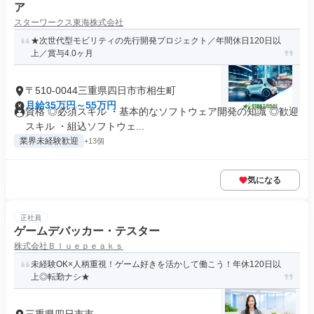
ア
スターワークス東海株式会社
★次世代型モビリティの先行開発プロジェクト／年間休日120日以
上／賞与4.0ヶ月
〒510-0044三重県四日市市相生町
月給35万円～55万円
資格 ◎必須スキル ・基本的なソフトウェア開発の知識 ◎歓迎
スキル ・組込ソフトウェ...
業界未経験歓迎
+13個
気になる
正社員
ゲームデバッカー・テスター
株式会社Ｂｌｕｅｐｅａｋｓ
未経験OK×人柄重視！ゲーム好きを活かして働こう！年休120日以
上◎転勤ナシ★