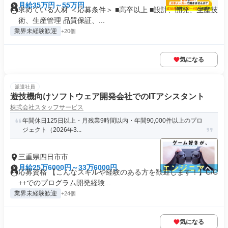
月給35万円～55万円
求めている人材 ＜応募条件＞ ■高卒以上 ■設計、開発、生産技
術、生産管理 品質保証、...
業界未経験歓迎
+20個
気になる
派遣社員
遊技機向けソフトウェア開発会社でのITアシスタント
株式会社スタッフサービス
年間休日125日以上・月残業9時間以内・年間90,000件以上のプロ
ジェクト（2026年3...
三重県四日市市
月給25万6000円～33万6000円
応募資格 【こんなスキルや経験のある方を歓迎します！】C/C
++でのプログラム開発経験...
業界未経験歓迎
+24個
気になる