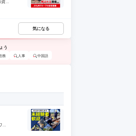
...
気になる
ょう
総務
人事
中国語
..