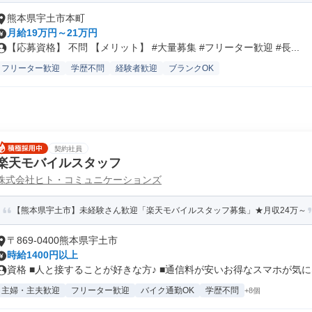
熊本県宇土市本町
月給19万円～21万円
【応募資格】 不問 【メリット】 #大量募集 #フリーター歓迎 #長...
フリーター歓迎
学歴不問
経験者歓迎
ブランクOK
契約社員
楽天モバイルスタッフ
株式会社ヒト・コミュニケーションズ
【熊本県宇土市】未経験さん歓迎「楽天モバイルスタッフ募集」★月収24万～
〒869-0400熊本県宇土市
時給1400円以上
資格 ■人と接することが好きな方♪ ■通信料が安いお得なスマホが気にな
主婦・主夫歓迎
フリーター歓迎
バイク通勤OK
学歴不問
+8個