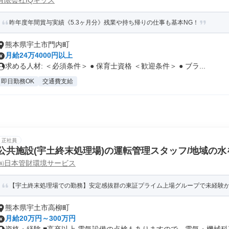
有限会社IQキッズ
昨年度年間賞与実績《5.3ヶ月分》残業や持ち帰りの仕事も基本NG！
熊本県宇土市門内町
月給24万4000円以上
求める人材: ＜必須条件＞ ● 保育士資格 ＜歓迎条件＞ ● ブラ...
即日勤務OK
交通費支給
正社員
公共施設(宇土終末処理場)の運転管理スタッフ/地域の水
㈱日本管財環境サービス
未経験OK/豊富な資格取得支援あり
【宇土終末処理場での勤務】安定感抜群の東証プライム上場グループで未経験
熊本県宇土市高柳町
月給20万円～300万円