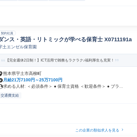
契約社員
ダンス・英語・リトミックが学べる保育士 X0711191a
宇土エンゼル保育園
【完全週休2日制！】ICT活用で雑務もラクラク♪福利厚生も充実！
熊本県宇土市高柳町
月給21万7100円～25万7100円
求める人材: ＜必須条件＞ ● 保育士資格 ＜歓迎条件＞ ● ブラ...
交通費支給
この企業の類似求人を見る