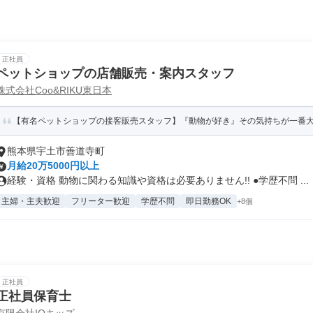
正社員
ペットショップの店舗販売・案内スタッフ
株式会社Coo&RIKU東日本
【有名ペットショップの接客販売スタッフ】『動物が好き』その気持ちが一番
熊本県宇土市善道寺町
月給20万5000円以上
経験・資格 動物に関わる知識や資格は必要ありません!! ●学歴不問 ...
主婦・主夫歓迎
フリーター歓迎
学歴不問
即日勤務OK
+8個
正社員
正社員保育士