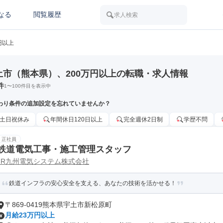
なる
閲覧履歴
求人検索
円以上
土市（熊本県）、200万円以上の転職・求人情報
件
1
〜
100
件目を表示中
わり条件の追加設定を忘れていませんか？
土日祝休み
年間休日120日以上
完全週休2日制
学歴不問
正社員
鉄道電気工事・施工管理スタッフ
JR九州電気システム株式会社
鉄道インフラの安心安全を支える、あなたの技術を活かせる！
〒869-0419熊本県宇土市新松原町
月給23万円以上