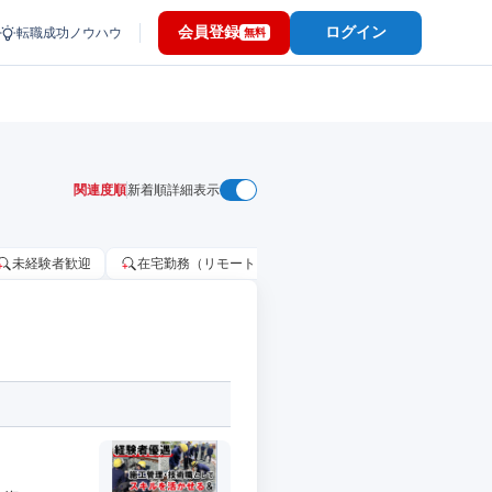
会員登録
ログイン
転職成功ノウハウ
無料
関連度順
新着順
詳細表示
未経験者歓迎
在宅勤務（リモートワーク）OK
家賃補助・住宅手当