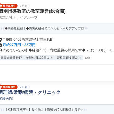
正社員
個別指導教室の教室運営(総合職)
株式会社トライグループ
◆未経験歓迎！◆充実の研修でスキル＆キャリアアップ◎
〒869-0406熊本県宇土市三拾町
月給27万円～35万円
求めている人材 ◆経験不問！意欲重視の採用です◆ 20代・30代・4...
業界未経験歓迎
年間休日120日以上
資格取得支援あり
+12個
正社員
調理師/常勤/病院・クリニック
尾崎医院
【福利厚生充実✨】長く働ける職場で⭕️人間関係も良好✅️