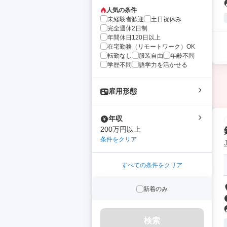
人気の条件
未経験者歓迎
土日祝休み
完全週休2日制
年間休日120日以上
在宅勤務（リモートワーク）OK
転勤なし
服装自由
年齢不問
学歴不問
語学力を活かせる
雇用形態
年収
200万円以上
条件をクリア
すべての条件をクリア
新着のみ
検索