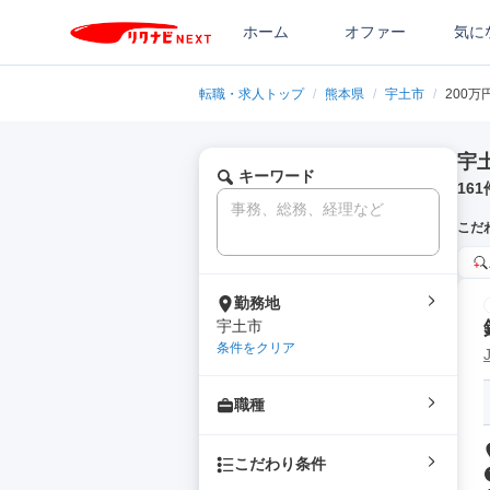
ホーム
オファー
気に
転職・求人トップ
/
熊本県
/
宇土市
/
200万
宇
キーワード
161
こだ
勤務地
宇土市
条件をクリア
職種
こだわり条件