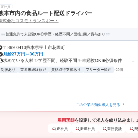
正社員
熊本市内の食品ルート配送ドライバー
株式会社コスモトランスポート
普通免許で未経験OK◎学歴・経歴不問／面接1回／賞与あり
〒869-0413熊本県宇土市花園町
月給27万円～36万円
求めている人材 ✨学歴不問、経験不問 ✨未経験OK ■必須条件 ――...
制服あり
業界未経験歓迎
資格取得支援あり
フリーター歓迎
+22個
この企業の類似求人を見る
雇用形態
を設定して求人を絞り込みまし
正社員
派遣社員
業務委託
契