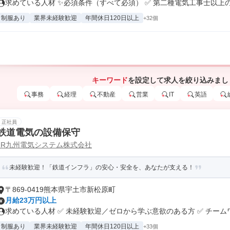
求めている人材 ✨必須条件（すべて必須） ✅ 第二種電気工事士以上の資
制服あり
業界未経験歓迎
年間休日120日以上
+32個
キーワード
を設定して求人を絞り込みまし
事務
経理
不動産
営業
IT
英語
正社員
鉄道電気の設備保守
JR九州電気システム株式会社
未経験歓迎！「鉄道インフラ」の安心・安全を、あなたが支える！
〒869-0419熊本県宇土市新松原町
月給23万円以上
求めている人材 ✅ 未経験歓迎／ゼロから学ぶ意欲のある方 ✅ チームワ.
制服あり
業界未経験歓迎
年間休日120日以上
+33個