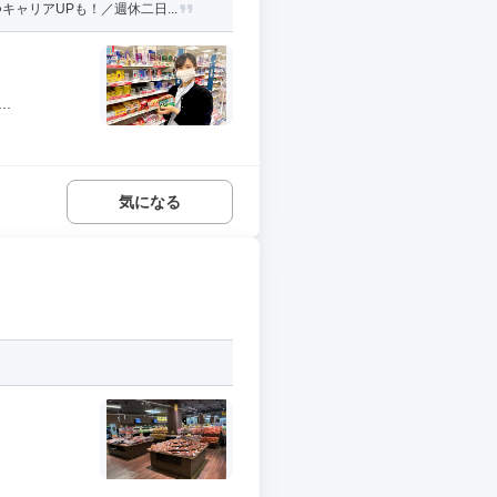
ャリアUPも！／週休二日...
.
気になる