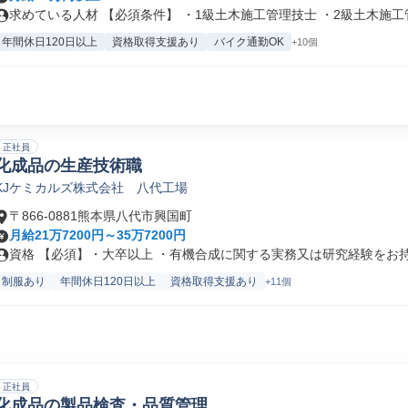
求めている人材 【必須条件】 ・1級土木施工管理技士 ・2級土木施工管.
年間休日120日以上
資格取得支援あり
バイク通勤OK
+10個
正社員
化成品の生産技術職
KJケミカルズ株式会社 八代工場
〒866-0881熊本県八代市興国町
月給21万7200円～35万7200円
資格 【必須】・大卒以上 ・有機合成に関する実務又は研究経験をお持ち
制服あり
年間休日120日以上
資格取得支援あり
+11個
正社員
化成品の製品検査・品質管理