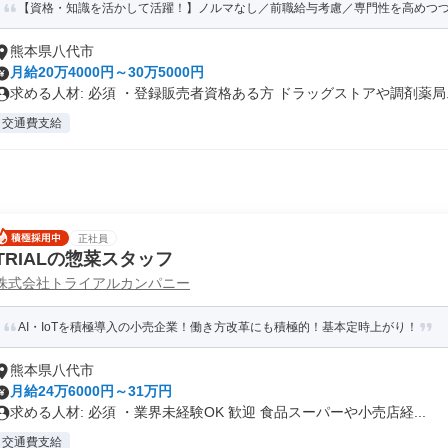
【資格・知識を活かして活躍！】ノルマなし／前職給与考慮／専⾨性を⾼めつつキ
熊本県八代市
月給20万4000円～30万5000円
求める人材: 必須 ・登録販売者資格ある方 ドラッグストアや調剤薬局..
交通費支給
正社員
TRIALの惣菜スタッフ
株式会社トライアルカンパニー
AI・IoTを積極導入の小売企業！働き方改革にも積極的！基本定時上がり！
熊本県八代市
月給24万6000円～31万円
求める人材: 必須 ・業界未経験OK 歓迎 食品スーパーや小売店経...
交通費支給