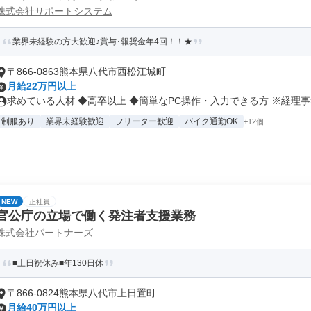
株式会社サポートシステム
業界未経験の方大歓迎♪賞与･報奨金年4回！！★
〒866-0863熊本県八代市西松江城町
月給22万円以上
求めている人材 ◆高卒以上 ◆簡単なPC操作・入力できる方 ※経理事務
制服あり
業界未経験歓迎
フリーター歓迎
バイク通勤OK
+12個
NEW
正社員
官公庁の立場で働く発注者支援業務
株式会社パートナーズ
■土日祝休み■年130日休
〒866-0824熊本県八代市上日置町
月給40万円以上