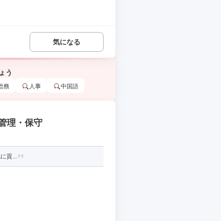
.
気になる
ょう
総務
人事
中国語
管理・保守
貢...