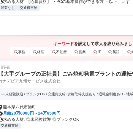
求める人材: 【応募資格】 ・PCの基本操作ができる方 ・以下、いず..
残業なし
交通費支給
キーワード
を設定して求人を絞り込みまし
事務
経理
不動産
営業
IT
英語
正社員
【大手グループの正社員】ごみ焼却発電プラントの運転
カナデビア九州サービス株式会社
未経験歓迎 / ブランクOK / 交通費支給 /資格取得支援あり / 退職金制度あり / 地域に
熊本県八代市港町
月給20万8000円～24万6500円
求める人材: ◎未経験歓迎 ◎ブランクOK
交通費支給