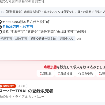
株式会社読売情報開発西部支社
【正社員募集】未経験大歓迎・資格やスキルは必要なし。日々の業務で月収もU
〒866-0883熊本県八代市松江町
月給25万円～30万円
資格 "学歴不問","要普免","経験不問","未経験者可","未経験...
学歴不問
経験不問
通勤交通費全額支給
退職金あり
+2個
雇用形態
を設定して求人を絞り込みまし
正社員
派遣社員
業務委託
契
正社員
スーパーTRIALの登録販売者
株式会社トライアルカンパニー