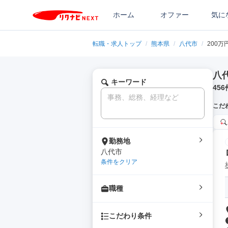
ホーム
オファー
気に
転職・求人トップ
/
熊本県
/
八代市
/
200万
八
キーワード
456
こだ
勤務地
八代市
条件をクリア
職種
こだわり条件