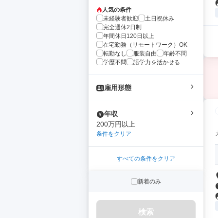
人気の条件
未経験者歓迎
土日祝休み
完全週休2日制
年間休日120日以上
在宅勤務（リモートワーク）OK
転勤なし
服装自由
年齢不問
学歴不問
語学力を活かせる
雇用形態
年収
200万円以上
条件をクリア
すべての条件をクリア
新着のみ
検索