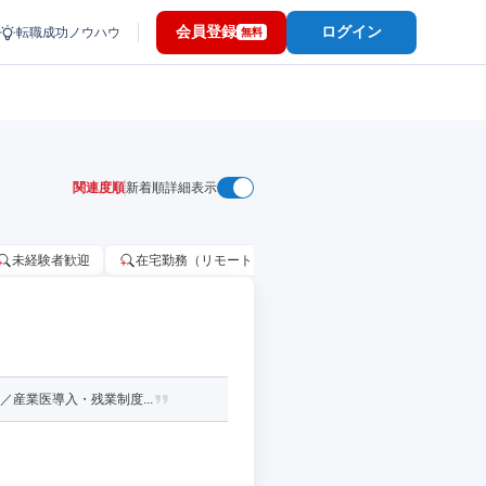
会員登録
ログイン
転職成功ノウハウ
無料
関連度順
新着順
詳細表示
未経験者歓迎
在宅勤務（リモートワーク）OK
家賃補助・住宅手当
産業医導入・残業制度...