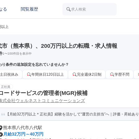
なる
閲覧履歴
求人検索
円以上
代市（熊本県）、200万円以上の転職・求人情報
件
1
〜
100
件目を表示中
わり条件の追加設定を忘れていませんか？
土日祝休み
年間休日120日以上
完全週休2日制
学歴不問
正社員
ロードサービスの管理者(MGR)候補
株式会社ウェルネストコミュニケーションズ
【月給32万円以上＊正社員】経験を活かして“運営の主担当”へ｜評価・昇給あり／
熊本県八代市八代駅
月給32万円～40万円