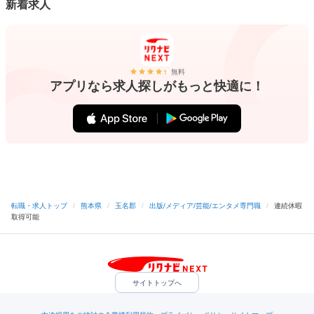
新着求人
無料
アプリなら求人探しがもっと快適に！
転職・求人トップ
/
熊本県
/
玉名郡
/
出版/メディア/芸能/エンタメ専門職
/
連続休暇
取得可能
サイトトップへ