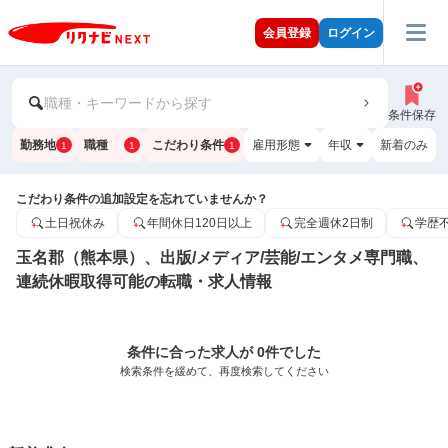
会員登録
ログイン
職種・キーワードから探す
条件保存
勤務地
職種
こだわり条件
雇用形態
年収
新着のみ
1
1
1
こだわり条件の追加設定を忘れていませんか？
土日祝休み
年間休日120日以上
完全週休2日制
学歴
玉名郡（熊本県）、出版/メディア/芸能/エンタメ専門職、
連続休暇取得可能の転職・求人情報
条件に合った求人が 0件でした
検索条件を緩めて、再度検索してください