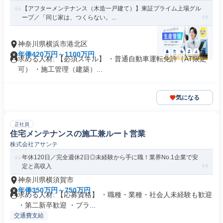
【アフターメンテナンス（木造一戸建て）】東証プライム上場グル
ープ／「同じ家は、つくらない。...
神奈川県横浜市港北区
年俸420万円～1100万円
求める人材: 【必須スキル】 ・普通自動車運転免許（AT限定
可） ・施工管理（建築）...
気になる
正社員
住宅メンテナンスの施工兼ルート営業
株式会社アサンテ
年休120日／完全週休2日◎未経験から手に職！業界No.1企業で安
定と高収入
神奈川県横須賀市
年俸350万円～750万円
求める人材: 【応募資格】 ・職種・業種・社会人未経験も歓迎
・第二新卒歓迎 ・ブラ...
交通費支給