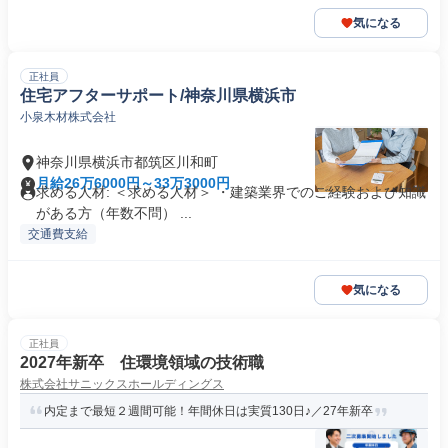
気になる
正社員
住宅アフターサポート/神奈川県横浜市
小泉木材株式会社
神奈川県横浜市都筑区川和町
月給26万6000円～33万3000円
求める人材: ＜求める人材＞ ・建築業界でのご経験および知識
がある方（年数不問） ...
交通費支給
気になる
正社員
2027年新卒 住環境領域の技術職
株式会社サニックスホールディングス
内定まで最短２週間可能！年間休日は実質130日♪／27年新卒