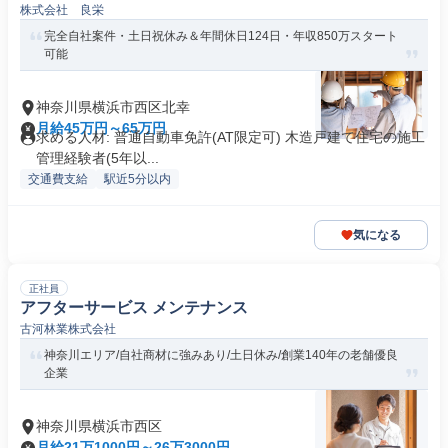
株式会社 良栄
完全自社案件・土日祝休み＆年間休日124日・年収850万スタート
可能
神奈川県横浜市西区北幸
月給45万円～65万円
求める人材: 普通自動車免許(AT限定可) 木造戸建て住宅の施工
管理経験者(5年以...
交通費支給
駅近5分以内
気になる
正社員
アフターサービス メンテナンス
古河林業株式会社
神奈川エリア/自社商材に強みあり/土日休み/創業140年の老舗優良
企業
神奈川県横浜市西区
月給21万1000円～26万3000円