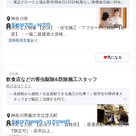
東証グロース上場企業/年間休日125日/転勤なし/東横線沿線に特化
神奈川県
月給30万円～50万円
求める人物像 【必須】 ・住宅施工・アフターのご経験 【歓
迎】 ・一級二級建築士資格 ...
資格取得支援あり
気になる
正社員
飲食店などの害虫駆除&防除施工スタッフ
株式会社ＦＣＣ
未経験から挑戦！社会貢献できる施工の仕事！／留学生や障碍者ス
タッフまで幅広く活躍するFCC...
神奈川県藤沢市辻堂元町
月給25万6000円～31万2000円
求める人材: 【必須スキル・資格等】 ・普通自動車運転免許(A
T限定可) ・高卒以上...