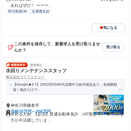
あればぜひ！ ーーー...
即日勤務OK
交通費支給
気になる
この条件を保存して、新着求人を受け取りませ
受け取る
んか？
業務委託
水回りメンテナンススタッフ
株式会社ライフエナジー
【Google★4.7】20代/30代/40代活躍中◎給与保証あり・未経験歓
迎！免許だけで...
神奈川県鎌倉市
月給70万円～200万円
求める人材: 【必須】普通自動車免許 （AT限定可） ★ こんな
方が今活躍していま...