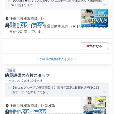
【Google★4.7】20代/30代/40代活躍中◎給与保証あり・未経験歓
迎！免許だけで...
神奈川県横浜市港北区
月給70万円～200万円
求める人材: 【必須】普通自動車免許 （AT限定可） ★ こんな
方が今活躍していま...
気になる
この企業の類似求人を見る
正社員
防災設備の点検スタッフ
ニッタン株式会社 横浜支社
【セコムグループの安定基盤！】賞与年2回/土日祝休み/年休122
日/オンオフを大切にできる...
神奈川県横浜市港北区新横浜
年俸450万円～700万円
求める人材: ーーーーーーーーーーーーーーーー こんな想いが