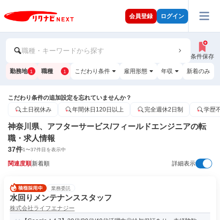
会員登録
ログイン
職種・キーワードから探す
条件保存
勤務地
職種
こだわり条件
雇用形態
年収
新着のみ
1
1
こだわり条件の追加設定を忘れていませんか？
土日祝休み
年間休日120日以上
完全週休2日制
学歴
神奈川県、アフターサービス/フィールドエンジニアの転
職・求人情報
37
件
1
〜
37
件目を表示中
関連度順
新着順
詳細表示
業務委託
水回りメンテナンススタッフ
株式会社ライフエナジー