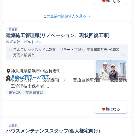
気になる
この企業の類似求人を見る
正社員
建築施工管理職(リノベーション、現状回復工事)
株式会社 ビルドプロ
フルフレックスタイム制度・リモート可能♪／年収600万円〜1000
万円／横浜市
神奈川県横浜市中区長者町
月給42万円～67万円
求める人材: 〈 必須要項 〉 ・普通自動車免許 ・1級建築施
工管理技士保有者 ...
在宅OK
交通費支給
気になる
正社員
ハウスメンテナンススタッフ(個人様宅向け)