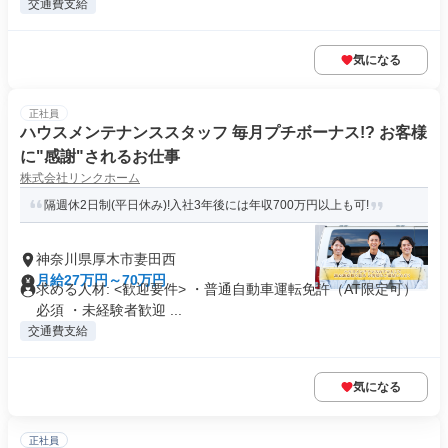
交通費支給
気になる
正社員
ハウスメンテナンススタッフ 毎月プチボーナス!? お客様
に"感謝"されるお仕事
株式会社リンクホーム
隔週休2日制(平日休み)!入社3年後には年収700万円以上も可!
神奈川県厚木市妻田西
月給27万円～70万円
求める人材: <歓迎要件> ・普通自動車運転免許（AT限定可）
必須 ・未経験者歓迎 ...
交通費支給
気になる
正社員