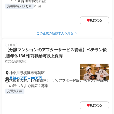
上 ・要普通運転免許証...
資格取得支援あり
+13個
気になる
この企業の類似求人を見る
正社員
【分譲マンションのアフターサービス管理】ベテラン歓
迎|年休134日|前職給与以上保障
株式会社暉技術
神奈川県横浜市都筑区
月給42万円～60万円
求める人材: 【応募資格】 ＼＼アフター経験がある方から経験
の浅い方まで幅広く募集...
交通費支給
気になる