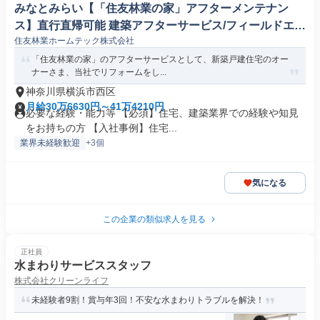
みなとみらい【「住友林業の家」アフターメンテナン
ス】直行直帰可能 建築アフターサービス/フィールドエン
住友林業ホームテック株式会社
ジニア
「住友林業の家」のアフターサービスとして、新築戸建住宅のオー
ナーさま、当社でリフォームをし...
神奈川県横浜市西区
月給30万6630円～41万4210円
必要な経験・能力等 【必須】住宅、建築業界での経験や知見
をお持ちの方 【入社事例】住宅...
業界未経験歓迎
+3個
気になる
この企業の類似求人を見る
正社員
水まわりサービススタッフ
株式会社クリーンライフ
未経験者9割！賞与年3回！不安な水まわりトラブルを解決！