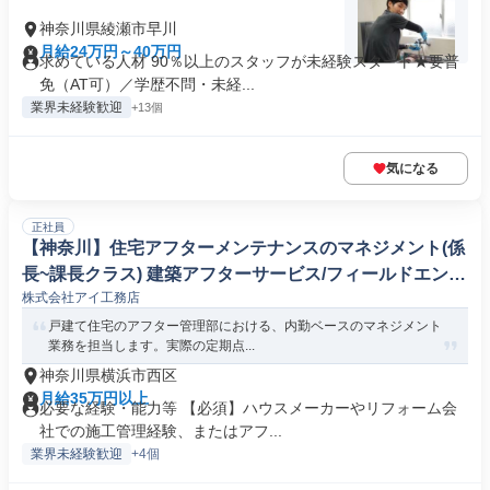
神奈川県綾瀬市早川
月給24万円～40万円
求めている人材 90％以上のスタッフが未経験スタート★要普
免（AT可）／学歴不問・未経...
業界未経験歓迎
+13個
気になる
正社員
【神奈川】住宅アフターメンテナンスのマネジメント(係
長~課長クラス) 建築アフターサービス/フィールドエンジ
株式会社アイ工務店
ニア
戸建て住宅のアフター管理部における、内勤ベースのマネジメント
業務を担当します。実際の定期点...
神奈川県横浜市西区
月給35万円以上
必要な経験・能力等 【必須】ハウスメーカーやリフォーム会
社での施工管理経験、またはアフ...
業界未経験歓迎
+4個