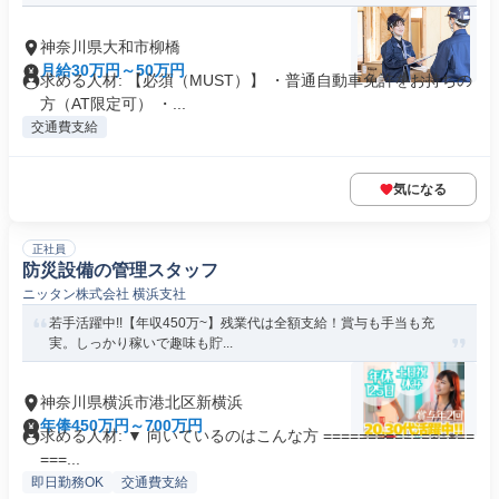
神奈川県大和市柳橋
月給30万円～50万円
求める人材: 【必須（MUST）】 ・普通自動車免許をお持ちの
方（AT限定可） ・...
交通費支給
気になる
正社員
防災設備の管理スタッフ
ニッタン株式会社 横浜支社
若手活躍中!!【年収450万~】残業代は全額支給！賞与も手当も充
実。しっかり稼いで趣味も貯...
神奈川県横浜市港北区新横浜
年俸450万円～700万円
求める人材: ▼ 向いているのはこんな方 =================
===...
即日勤務OK
交通費支給