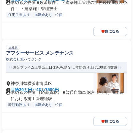
求める人物像 ■必須条件： ・建築施工管理の実務経験 ■歓迎条
件： ・建築施工管理技士...
住宅手当あり
退職金あり
+2個
気になる
正社員
アフターサービス メンテナンス
株式会社旭ハウジング
東証プライム上場G/土日休み/転勤なし/年間売り上げ100億円突破
神奈川県横浜市青葉区
月給30万円～43万7500円
求める人物像 【応募資格】 ■普通自動車免許（AT可） ■木造
における施工管理経験 ...
時短勤務あり
退職金あり
+2個
気になる