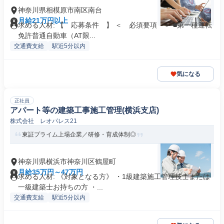
神奈川県相模原市南区南台
月給21万円以上
求める人材: 【 応募条件 】 ＜ 必須要項 ＞ ■第一種運転
免許普通自動車（AT限...
交通費支給
駅近5分以内
気になる
正社員
アパート等の建築工事施工管理(横浜支店)
株式会社 レオパレス21
東証プライム上場企業／研修・育成体制◎
神奈川県横浜市神奈川区鶴屋町
月給35万円～47万円
求める人材: 《対象となる方》 ・1級建築施工管理技士または
一級建築士お持ちの方 ・...
交通費支給
駅近5分以内