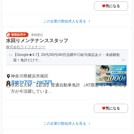
気になる
この企業の類似求人を見る
業務委託
水回りメンテナンススタッフ
株式会社ライフエナジー
【Google★4.7】20代/30代/40代活躍中◎給与保証あり・未経験歓
迎！免許だけで...
神奈川県横浜市南区
月給70万円～200万円
求める人材: 【必須】普通自動車免許 （AT限定可） ★ こんな
方が今活躍していま...
気になる
この企業の類似求人を見る