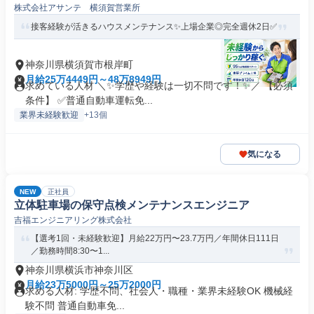
株式会社アサンテ 横須賀営業所
接客経験が活きるハウスメンテナンス✨上場企業◎完全週休2日✅
神奈川県横須賀市根岸町
月給25万4449円～48万8949円
求めている人材 ＼✨学歴や経験は一切不問です！✨／ 【必須
条件】 ✅普通自動車運転免...
業界未経験歓迎
+13個
気になる
NEW
正社員
立体駐車場の保守点検メンテナンスエンジニア
吉福エンジニアリング株式会社
【選考1回・未経験歓迎】月給22万円〜23.7万円／年間休日111日
／勤務時間8:30〜1...
神奈川県横浜市神奈川区
月給23万5000円～25万2000円
求める人材: 学歴不問、社会人・職種・業界未経験OK 機械経
験不問 普通自動車免...