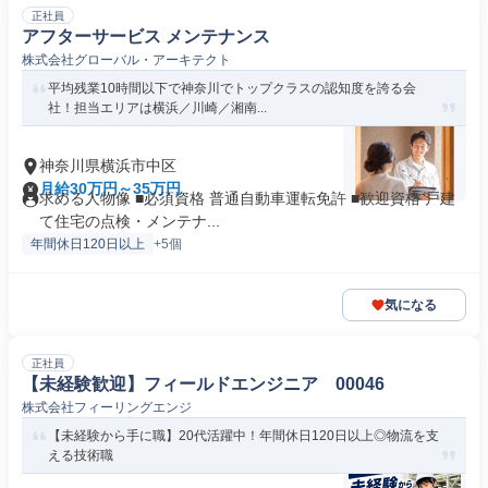
正社員
アフターサービス メンテナンス
株式会社グローバル・アーキテクト
平均残業10時間以下で神奈川でトップクラスの認知度を誇る会
社！担当エリアは横浜／川崎／湘南...
神奈川県横浜市中区
月給30万円～35万円
求める人物像 ■必須資格 普通自動車運転免許 ■歓迎資格 戸建
て住宅の点検・メンテナ...
年間休日120日以上
+5個
気になる
正社員
【未経験歓迎】フィールドエンジニア 00046
株式会社フィーリングエンジ
【未経験から手に職】20代活躍中！年間休日120日以上◎物流を支
える技術職