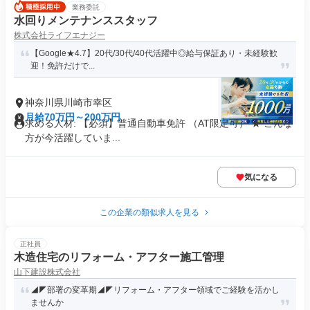
業務委託
水回りメンテナンススタッフ
株式会社ライフエナジー
【Google★4.7】20代/30代/40代活躍中◎給与保証あり・未経験歓
迎！免許だけで...
神奈川県川崎市幸区
月給70万円～200万円
求める人材: 【必須】普通自動車免許 （AT限定可） ★ こんな
方が今活躍していま...
気になる
この企業の類似求人を見る
正社員
木造住宅のリフォーム・アフター施工管理
山下建設株式会社
◢◤部署の変革期◢◤リフォーム・アフター領域でご経験を活かし
ませんか