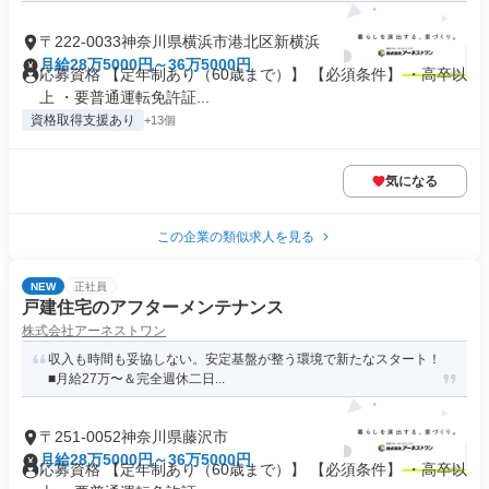
〒222-0033神奈川県横浜市港北区新横浜
月給28万5000円～36万5000円
応募資格 【定年制あり（60歳まで）】 【必須条件】 ・高卒以
上 ・要普通運転免許証...
資格取得支援あり
+13個
気になる
この企業の類似求人を見る
NEW
正社員
戸建住宅のアフターメンテナンス
株式会社アーネストワン
収入も時間も妥協しない。安定基盤が整う環境で新たなスタート！
■月給27万〜＆完全週休二日...
〒251-0052神奈川県藤沢市
月給28万5000円～36万5000円
応募資格 【定年制あり（60歳まで）】 【必須条件】 ・高卒以