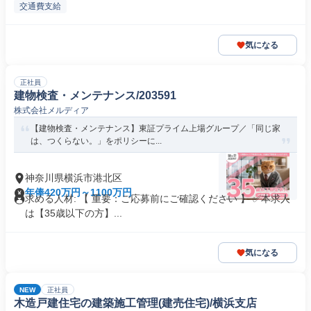
交通費支給
気になる
正社員
建物検査・メンテナンス/203591
株式会社メルディア
【建物検査・メンテナンス】東証プライム上場グループ／「同じ家
は、つくらない。」をポリシーに...
神奈川県横浜市港北区
年俸420万円～1100万円
求める人材: 【 重要：ご応募前にご確認ください 】 ✅本求人
は【35歳以下の方】...
気になる
NEW
正社員
木造戸建住宅の建築施工管理(建売住宅)/横浜支店