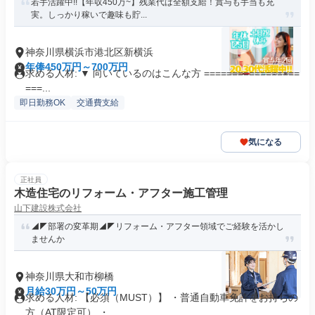
若手活躍中!!【年収450万~】残業代は全額支給！賞与も手当も充
実。しっかり稼いで趣味も貯...
神奈川県横浜市港北区新横浜
年俸450万円～700万円
求める人材: ▼ 向いているのはこんな方 =================
===...
即日勤務OK
交通費支給
気になる
正社員
木造住宅のリフォーム・アフター施工管理
山下建設株式会社
◢◤部署の変革期◢◤リフォーム・アフター領域でご経験を活かし
ませんか
神奈川県大和市柳橋
月給30万円～50万円
求める人材: 【必須（MUST）】 ・普通自動車免許をお持ちの
方（AT限定可） ・...