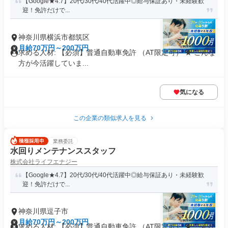
【Google★4.7】20代/30代/40代活躍中◎給与保証あり・未経験歓
迎！免許だけで...
神奈川県横浜市都筑区
月給70万円～200万円
求める人材: 【必須】普通自動車免許 （AT限定可） ★ こんな
方が今活躍していま...
気になる
この企業の類似求人を見る
業務委託
水回りメンテナンススタッフ
株式会社ライフエナジー
【Google★4.7】20代/30代/40代活躍中◎給与保証あり・未経験歓
迎！免許だけで...
神奈川県逗子市
月給70万円～200万円
求める人材: 【必須】普通自動車免許 （AT限定可） ★ こんな