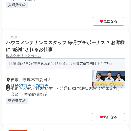
交通費支給
気になる
正社員
ハウスメンテナンススタッフ 毎月プチボーナス!? お客様
に"感謝"されるお仕事
株式会社リンクホーム
隔週休2日制(平日休み)!入社3年後には年収700万円以上も可!
神奈川県厚木市妻田西
月給27万円～70万円
求める人材: <歓迎要件> ・普通自動車運転免許（AT限定可）
必須 ・未経験者歓迎 ...
交通費支給
気になる