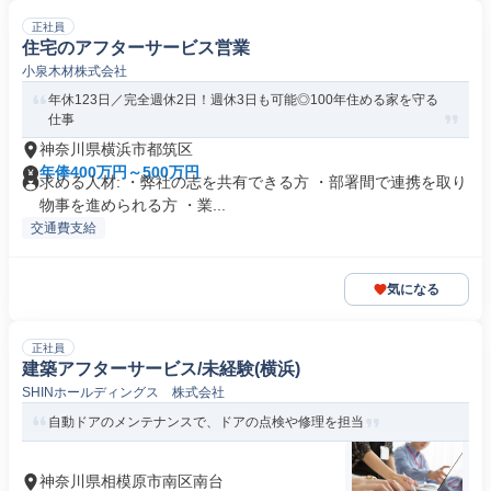
正社員
住宅のアフターサービス営業
小泉木材株式会社
年休123日／完全週休2日！週休3日も可能◎100年住める家を守る
仕事
神奈川県横浜市都筑区
年俸400万円～500万円
求める人材: ・弊社の志を共有できる方 ・部署間で連携を取り
物事を進められる方 ・業...
交通費支給
気になる
正社員
建築アフターサービス/未経験(横浜)
SHINホールディングス 株式会社
自動ドアのメンテナンスで、ドアの点検や修理を担当
神奈川県相模原市南区南台