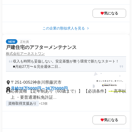
気になる
この企業の類似求人を見る
NEW
正社員
戸建住宅のアフターメンテナンス
株式会社アーネストワン
収入も時間も妥協しない。安定基盤が整う環境で新たなスタート！
■月給27万〜＆完全週休二日...
〒251-0052神奈川県藤沢市
月給28万5000円～36万5000円
応募資格 【定年制あり（60歳まで）】 【必須条件】 ・高卒以
上 ・要普通運転免許証...
資格取得支援あり
+13個
気になる