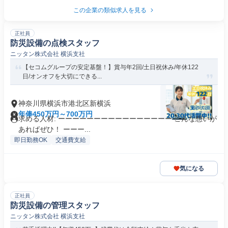
この企業の類似求人を見る
正社員
防災設備の点検スタッフ
ニッタン株式会社 横浜支社
【セコムグループの安定基盤！】賞与年2回/土日祝休み/年休122
日/オンオフを大切にできる...
神奈川県横浜市港北区新横浜
年俸450万円～700万円
求める人材: ーーーーーーーーーーーーーーーー こんな想いが
あればぜひ！ ーーー...
即日勤務OK
交通費支給
気になる
正社員
防災設備の管理スタッフ
ニッタン株式会社 横浜支社