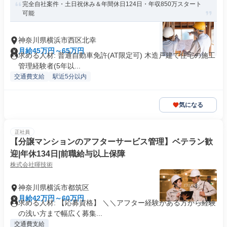
完全自社案件・土日祝休み＆年間休日124日・年収850万スタート
可能
神奈川県横浜市西区北幸
月給45万円～65万円
求める人材: 普通自動車免許(AT限定可) 木造戸建て住宅の施工
管理経験者(5年以...
交通費支給
駅近5分以内
気になる
正社員
【分譲マンションのアフターサービス管理】ベテラン歓
迎|年休134日|前職給与以上保障
株式会社暉技術
神奈川県横浜市都筑区
月給42万円～60万円
求める人材: 【応募資格】 ＼＼アフター経験がある方から経験
の浅い方まで幅広く募集...
交通費支給