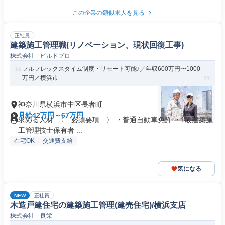
この企業の類似求人を見る
正社員
建築施工管理職(リノベーション、現状回復工事)
株式会社 ビルドプロ
フルフレックスタイム制度・リモート可能♪／年収600万円〜1000
万円／横浜市
神奈川県横浜市中区長者町
月給42万円～67万円
求める人材: 〈 必須要項 〉 ・普通自動車免許 ・1級建築施
工管理技士保有者 ...
在宅OK
交通費支給
気になる
NEW
正社員
木造戸建住宅の建築施工管理(建売住宅)/横浜支店
株式会社 良栄