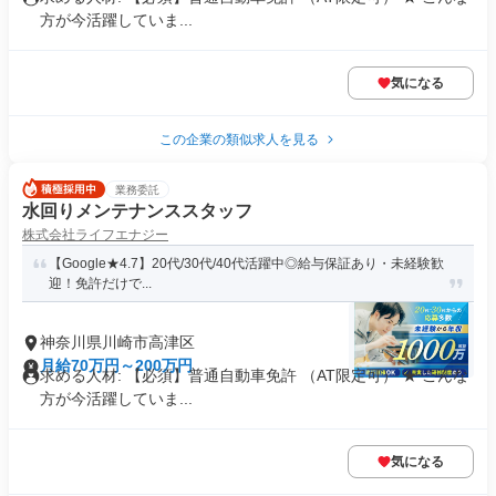
方が今活躍していま...
気になる
この企業の類似求人を見る
業務委託
水回りメンテナンススタッフ
株式会社ライフエナジー
【Google★4.7】20代/30代/40代活躍中◎給与保証あり・未経験歓
迎！免許だけで...
神奈川県川崎市高津区
月給70万円～200万円
求める人材: 【必須】普通自動車免許 （AT限定可） ★ こんな
方が今活躍していま...
気になる