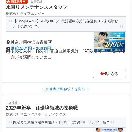
業務委託
水回りメンテナンススタッフ
株式会社ライフエナジー
【Google★4.7】20代/30代/40代活躍中◎給与保証あり・未経験歓
迎！免許だけで...
神奈川県横浜市青葉区
月給70万円～200万円
求める人材: 【必須】普通自動車免許 （AT限定可） ★ こんな
方が今活躍していま...
気になる
この企業の類似求人を見る
正社員
2027年新卒 住環境領域の技術職
株式会社サニックスホールディングス
内定まで最短２週間可能！年間休日は実質130日♪／27年新卒