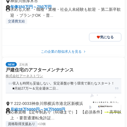
神奈川県厚木市
年俸350万円～750万円
求める人材: ・職種・業種・社会人未経験も歓迎 ・第二新卒歓
迎 ・ブランクOK ・普...
交通費支給
気になる
この企業の類似求人を見る
NEW
正社員
戸建住宅のアフターメンテナンス
株式会社アーネストワン
収入も時間も妥協しない。安定基盤が整う環境で新たなスタート！
■月給27万〜＆完全週休二日...
〒222-0033神奈川県横浜市港北区新横浜
月給28万5000円～36万5000円
応募資格 【定年制あり（60歳まで）】 【必須条件】 ・高卒以
上 ・要普通運転免許証...
資格取得支援あり
+13個