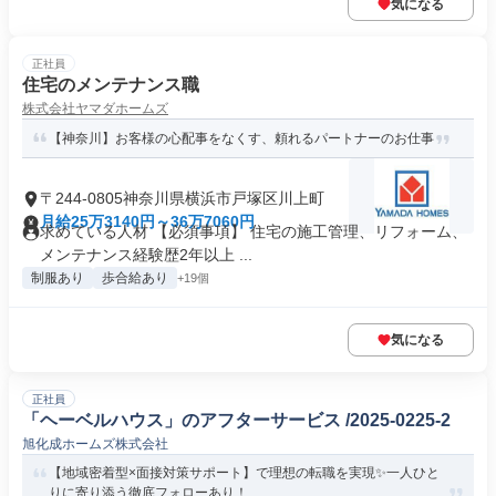
気になる
正社員
住宅のメンテナンス職
株式会社ヤマダホームズ
【神奈川】お客様の心配事をなくす、頼れるパートナーのお仕事
〒244-0805神奈川県横浜市戸塚区川上町
月給25万3140円～36万7060円
求めている人材 【必須事項】 住宅の施工管理、リフォーム、
メンテナンス経験歴2年以上 ...
制服あり
歩合給あり
+19個
気になる
正社員
「ヘーベルハウス」のアフターサービス /2025-0225-2
旭化成ホームズ株式会社
【地域密着型×面接対策サポート】で理想の転職を実現✨一人ひと
りに寄り添う徹底フォローあり！