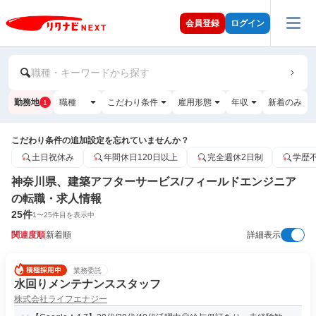
会員登録
ログイン
職種・キーワードから探す
勤務地
職種
こだわり条件
雇用形態
年収
新着のみ
1
こだわり条件の追加設定を忘れていませんか？
土日祝休み
年間休日120日以上
完全週休2日制
学歴
神奈川県、建築アフターサービス/フィールドエンジニア
の転職・求人情報
25
件
1
〜
25
件目を表示中
関連度順
新着順
詳細表示
業務委託
水回りメンテナンススタッフ
株式会社ライフエナジー