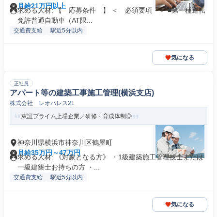
月給21万円以上
求める人材: 【 応募条件 】 ＜ 必須要項 ＞ ■第一種運転
免許普通自動車（AT限...
交通費支給
駅近5分以内
気になる
正社員
アパート等の建築工事施工管理(横浜支店)
株式会社 レオパレス21
東証プライム上場企業／研修・育成体制◎
神奈川県横浜市神奈川区鶴屋町
月給35万円～47万円
求める人材: 《対象となる方》 ・1級建築施工管理技士または
一級建築士お持ちの方 ・...
交通費支給
駅近5分以内
気になる