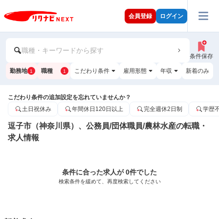
会員登録
ログイン
職種・キーワードから探す
条件保存
勤務地
職種
こだわり条件
雇用形態
年収
新着のみ
1
1
こだわり条件の追加設定を忘れていませんか？
土日祝休み
年間休日120日以上
完全週休2日制
学歴
逗子市（神奈川県）、公務員/団体職員/農林水産の転職・
求人情報
条件に合った求人が 0件でした
検索条件を緩めて、再度検索してください