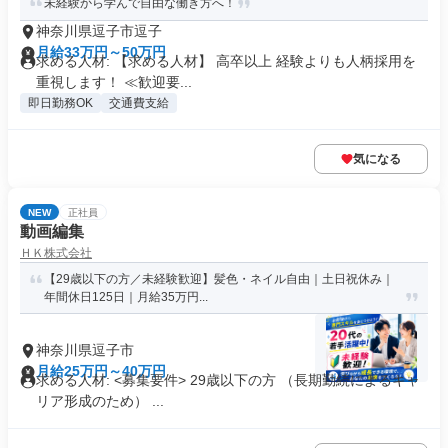
未経験から学んで自由な働き方へ！
神奈川県逗子市逗子
月給33万円～50万円
求める人材: 【求める人材】 高卒以上 経験よりも人柄採用を
重視します！ ≪歓迎要...
即日勤務OK
交通費支給
気になる
NEW
正社員
動画編集
ＨＫ株式会社
【29歳以下の方／未経験歓迎】髪色・ネイル自由｜土日祝休み｜
年間休日125日｜月給35万円...
神奈川県逗子市
月給25万円～40万円
求める人材: <募集要件> 29歳以下の方 （長期勤続によるキャ
リア形成のため） ...