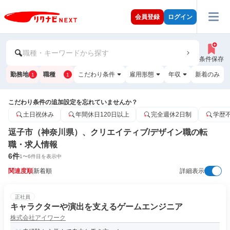
会員登録
ログイン
職種・キーワードから探す
条件保存
勤務地
職種
こだわり条件
雇用形態
年収
新着のみ
1
1
こだわり条件の追加設定を忘れていませんか？
土日祝休み
年間休日120日以上
完全週休2日制
学歴
逗子市（神奈川県）、クリエイティブ/デザイン職の転
職・求人情報
6
件
1
〜
6
件目を表示中
関連度順
新着順
詳細表示
正社員
キャラクターや演出を支えるゲームエンジニア
株式会社アイワーク