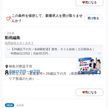
気になる
この条件を保存して、新着求人を受け取りませ
受け取る
んか？
正社員
動画編集
合同会社ＵＮＩＧＲＹ
【29歳以下の方／未経験歓迎】髪色・ネイル自由｜土日祝休み｜
年間休日125日｜月給35万円...
神奈川県逗子市
月給25万円～40万円
求める人材: <募集要件> 29歳以下の方 （長期勤続によるキャ
リア形成のため） ...
気になる
NEW
正社員