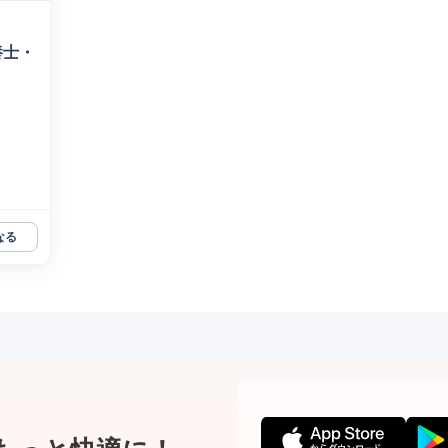
養士・
なる