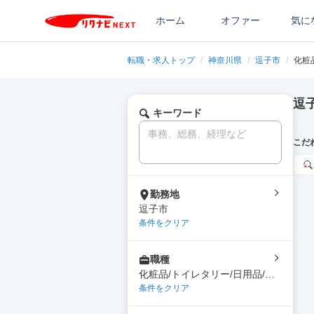
ホーム
オファー
気に
転職・求人トップ
/
神奈川県
/
逗子市
/
化粧
逗
キーワード
こだ
勤務地
逗子市
条件をクリア
職種
化粧品/トイレタリー/日用品/ア
パレル専門職
条件をクリア