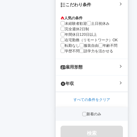
こだわり条件
人気の条件
未経験者歓迎
土日祝休み
完全週休2日制
年間休日120日以上
在宅勤務（リモートワーク）OK
転勤なし
服装自由
年齢不問
学歴不問
語学力を活かせる
雇用形態
年収
すべての条件をクリア
新着のみ
検索