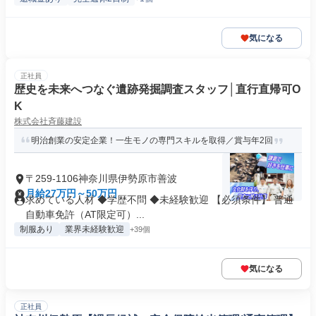
気になる
正社員
歴史を未来へつなぐ遺跡発掘調査スタッフ│直行直帰可O
K
株式会社斉藤建設
明治創業の安定企業！一生モノの専門スキルを取得／賞与年2回
〒259-1106神奈川県伊勢原市善波
月給27万円～50万円
求めている人材 ◆学歴不問 ◆未経験歓迎 【必須条件】 普通
自動車免許（AT限定可）...
制服あり
業界未経験歓迎
+39個
気になる
正社員