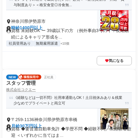
与制度あり＞＜格安食堂◎冷食無...
神奈川県伊勢原市
時給1400円以上
資格 未経験OK ー 39歳以下の方 （例外事由3号のイ：長期勤
続によるキャリア形成を...
社員登用あり
無期雇用派遣
+10個
気になる
NEW
正社員
スタッフ管理
株式会社コクエー
《経験などは一切不問》社用車通勤もOK！土日祝休みあり＆残業
少なめでプライベートと両立可
〒259-1136神奈川県伊勢原市串橋
月給30万円以上
資格 ◆要普通自動車免許 ◆学歴不問 ◆経験不問／未経験者歓
迎 ＜いずれかに当てはま...