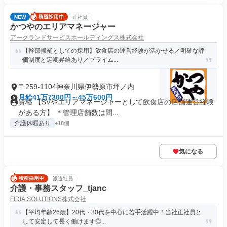
NEW
正社員
かつやのエリアマネージャー
アークランドサービスホールディングス株式会社
【幹部候補としての採用】飲食店の運営経験が活かせる／明確な評
価制度と定期昇給あり／プライム...
〒259-1104神奈川県伊勢原市坪ノ内
月給41万7300円～45万600円
資格 【SVやエリアマネージャーとして飲食店の店舗運営経験
がある方】 ＊管理店舗数は問...
介護休暇あり
+18個
気になる
派遣社員
介護・事務スタッフ_tjanc
FIDIA SOLUTIONS株式会社
【平均年齢26歳】20代・30代を中心に若手活躍中！当社正社員と
して安定して長く働けます◎...