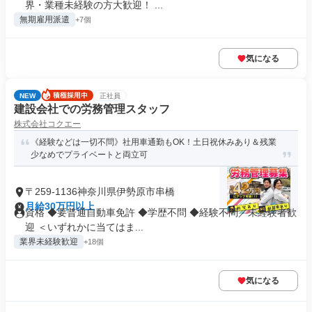
界・業種未経験の方大歓迎！ ...
無期雇用派遣
+7個
気になる
NEW
正社員
建設会社での労務管理スタッフ
株式会社コクエー
《経験などは一切不問》社用車通勤もOK！土日祝休みあり＆残業
少なめでプライベートと両立可
〒259-1136神奈川県伊勢原市串橋
月給30万円以上
資格 ◆要普通自動車免許 ◆学歴不問 ◆経験不問／未経験者歓
迎 ＜いずれかに当てはま...
業界未経験歓迎
+18個
気になる