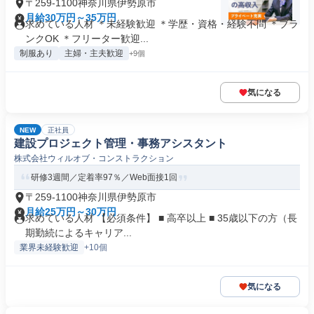
〒259-1100神奈川県伊勢原市
月給30万円～35万円
求めている人材 ＊未経験歓迎 ＊学歴・資格・経験不問 ＊ブラ
ンクOK ＊フリーター歓迎...
制服あり
主婦・主夫歓迎
+9個
気になる
NEW
正社員
建設プロジェクト管理・事務アシスタント
株式会社ウィルオブ・コンストラクション
研修3週間／定着率97％／Web面接1回
〒259-1100神奈川県伊勢原市
月給25万円～30万円
求めている人材 【必須条件】 ■ 高卒以上 ■ 35歳以下の方（長
期勤続によるキャリア...
業界未経験歓迎
+10個
気になる