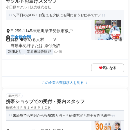
ヤクルトお届けスタッフ
小田原ヤクルト販売株式会社
＼平日のみOK！お迎えも夕飯にも間に合うお仕事です／
〒259-1145神奈川県伊勢原市板戸
完全歩合制
資格 ◆求める人材 ￣￣V￣￣￣￣￣￣￣￣￣￣￣￣￣￣ 普通
自動車免許または 原付免許...
制服あり
業界未経験歓迎
+14個
気になる
この企業の類似求人を見る
業務委託
携帯ショップでの受付・案内スタッフ
株式会社ＰＲ１ＭＥＰＩＣＫ
未経験でも初月から報酬30万円～＊研修充実＊若手女性活躍中