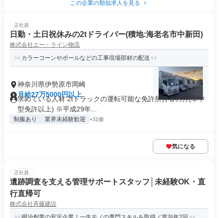
この企業の類似求人を見る
正社員
日勤・土日祝休みの2tドライバー(積地:海老名市中新田)
株式会社エー・ライン物流
カラーコーンやポールなどの工事現場部材の配送
神奈川県伊勢原市岡崎
月給27万5000円以上
求めている人材 2tトラックの運転可能な免許所持者の方(準中
型免許以上) ※平成29年...
制服あり
業界未経験歓迎
+31個
気になる
正社員
遺跡調査を支える管理サポートスタッフ│未経験OK・直
行直帰可
株式会社斉藤建設
明治創業の安定企業！一生モノの専門スキルを取得／賞与年2回