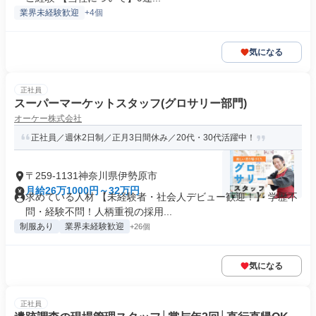
業界未経験歓迎
+4個
気になる
正社員
スーパーマーケットスタッフ(グロサリー部門)
オーケー株式会社
正社員／週休2日制／正月3日間休み／20代・30代活躍中！
〒259-1131神奈川県伊勢原市
月給26万1000円～32万円
求めている人材 【未経験者・社会人デビュー歓迎！】 学歴不
問・経験不問！人柄重視の採用...
制服あり
業界未経験歓迎
+26個
気になる
正社員