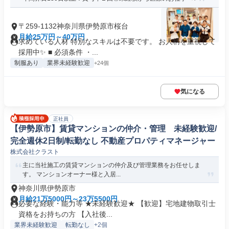
〒259-1132神奈川県伊勢原市桜台
月給25万円～40万円
求めている人材 特別なスキルは不要です。 お人柄を重視して
採用中✨ ■ 必須条件 ・...
制服あり
業界未経験歓迎
+24個
気になる
正社員
【伊勢原市】賃貸マンションの仲介・管理 未経験歓迎/
完全週休2日制/転勤なし 不動産プロパティマネージャー
株式会社クラスト
主に当社施工の賃貸マンションの仲介及び管理業務をお任せしま
す。 マンションオーナー様と入居...
神奈川県伊勢原市
月給21万5000円～23万5500円
必要な経験・能力等 ★未経験歓迎★ 【歓迎】宅地建物取引士
資格をお持ちの方 【入社後...
業界未経験歓迎
転勤なし
+2個