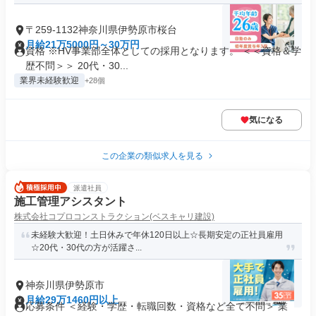
〒259-1132神奈川県伊勢原市桜台
月給21万5000円～30万円
資格 ※HV事業部全体としての採用となります。 ＜＜資格＆学
歴不問＞＞ 20代・30...
業界未経験歓迎
+28個
気になる
この企業の類似求人を見る
派遣社員
施工管理アシスタント
株式会社コプロコンストラクション(ベスキャリ建設)
未経験大歓迎！土日休みで年休120日以上☆長期安定の正社員雇用
☆20代・30代の方が活躍さ...
神奈川県伊勢原市
月給29万1460円以上
応募条件 ＜経験・学歴・転職回数・資格など全て不問＞ 業