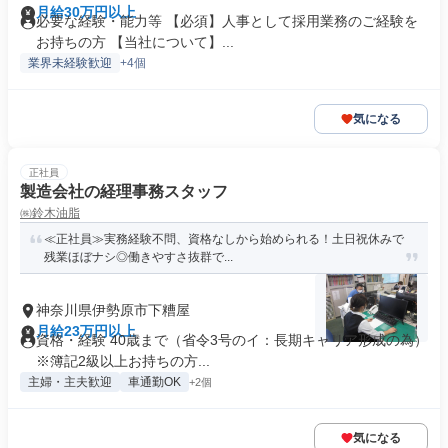
月給30万円以上
必要な経験・能力等 【必須】人事として採用業務のご経験を
お持ちの方 【当社について】...
業界未経験歓迎
+4個
気になる
正社員
製造会社の経理事務スタッフ
㈱鈴木油脂
≪正社員≫実務経験不問、資格なしから始められる！土日祝休みで
残業ほぼナシ◎働きやすさ抜群で...
神奈川県伊勢原市下糟屋
月給23万円以上
資格・経験 40歳まで（省令3号のイ：長期キャリア形成の為）
※簿記2級以上お持ちの方...
主婦・主夫歓迎
車通勤OK
+2個
気になる