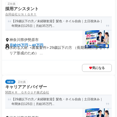
正社員
採用アシスタント
合同会社ＵＮＩＧＲＹ
【29歳以下の方／未経験歓迎】髪色・ネイル自由｜土日祝休み｜
年間休日125日｜月給35万円...
神奈川県伊勢原市
月給25万円～40万円
求める人材: <募集要件> 29歳以下の方 （長期勤続によるキャ
リア形成のため） ...
気になる
NEW
正社員
キャリアアドバイザー
関西ＫＲ ＧＲＯＵＰ株式会社
【29歳以下の方／未経験歓迎】髪色・ネイル自由｜土日祝休み｜
年間休日125日｜月給35万円...