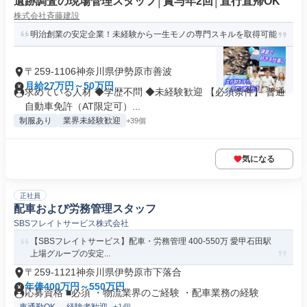
遺跡調査の現場管理スタッフ│賞与年2回│直行直帰OK
株式会社斉藤建設
明治創業の安定企業！未経験から一生モノの専門スキルを取得可能
〒259-1106神奈川県伊勢原市善波
月給27万円～50万円
求めている人材 ◆学歴不問 ◆未経験歓迎 【必須条件】 普通
自動車免許（AT限定可）...
制服あり
業界未経験歓迎
+39個
気になる
正社員
配車および労務管理スタッフ
SBSフレイトサービス株式会社
【SBSフレイトサービス】配車・労務管理 400-550万 愛甲石田駅
上場グループの安定...
〒259-1121神奈川県伊勢原市下落合
年俸400万円～550万円
応募資格 ■必須 ・物流業界のご経験 ・配車業務の経験