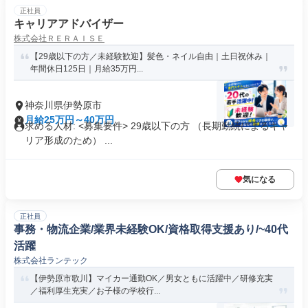
正社員
キャリアアドバイザー
株式会社ＲＥＲＡＩＳＥ
【29歳以下の方／未経験歓迎】髪色・ネイル自由｜土日祝休み｜
年間休日125日｜月給35万円...
神奈川県伊勢原市
月給25万円～40万円
求める人材: <募集要件> 29歳以下の方 （長期勤続によるキャ
リア形成のため） ...
気になる
正社員
事務・物流企業/業界未経験OK/資格取得支援あり/~40代
活躍
株式会社ランテック
【伊勢原市歌川】マイカー通勤OK／男女ともに活躍中／研修充実
／福利厚生充実／お子様の学校行...