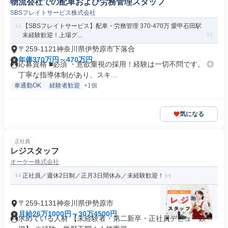
物流会社での配車および労務管理スタッフ
SBSフレイトサービス株式会社
【SBSフレイトサービス】配車・労務管理 370-470万 愛甲石田駅
未経験歓迎！上場グ...
〒259-1121神奈川県伊勢原市下落合
年俸370万円～470万円
応募資格 ■必須 ・意欲重視の採用！経験は一切不問です。 ◎
丁寧な指導体制があり、スキ...
車通勤OK
経験者歓迎
+1個
気になる
正社員
レジスタッフ
オーケー株式会社
正社員／週休2日制／正月3日間休み／未経験歓迎！
〒259-1131神奈川県伊勢原市
月給26万1000円～30万4500円
求めている人材 【未経験者・第二新卒・正社員デビュー歓