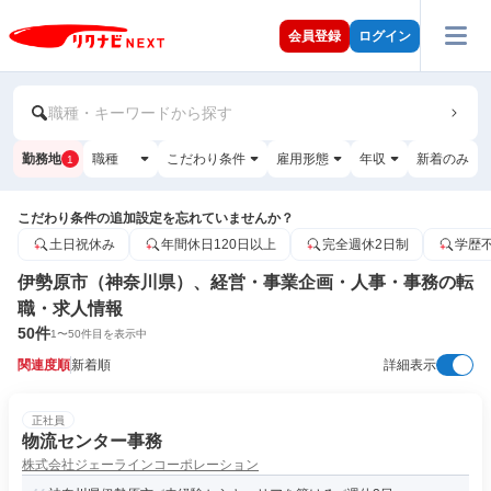
会員登録
ログイン
職種・キーワードから探す
勤務地
職種
こだわり条件
雇用形態
年収
新着のみ
1
こだわり条件の追加設定を忘れていませんか？
土日祝休み
年間休日120日以上
完全週休2日制
学歴
伊勢原市（神奈川県）、経営・事業企画・人事・事務の転
職・求人情報
50
件
1
〜
50
件目を表示中
関連度順
新着順
詳細表示
正社員
物流センター事務
株式会社ジェーラインコーポレーション