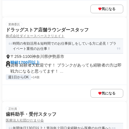
気になる
業務委託
ドラッグストア店舗ラウンダースタッフ
株式会社ダイエースペースクリエイト
時間の有効活用＆短時間でのお仕事探しをしている方に必見！プラ
イベート重視のお仕事！
〒259-1100神奈川県伊勢原市
時給1700円以上
資格 経験者大歓迎です！ ブランクがあっても経験者の方は即
戦力になると思ってます！ ...
週1日からOK
+14個
気になる
正社員
歯科助手・受付スタッフ
医療法人社団ひだまり会
年間休日130日以上！賞与年２回◎未経験から医療のお仕事へ✨