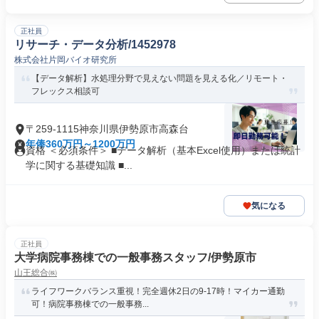
正社員
リサーチ・データ分析/1452978
株式会社片岡バイオ研究所
【データ解析】水処理分野で見えない問題を見える化／リモート・
フレックス相談可
〒259-1115神奈川県伊勢原市高森台
年俸360万円～1200万円
資格 ＜必須条件＞ ■データ解析（基本Excel使用）または統計
学に関する基礎知識 ■...
気になる
正社員
大学病院事務棟での一般事務スタッフ/伊勢原市
山王総合㈱
ライフワークバランス重視！完全週休2日の9-17時！マイカー通勤
可！病院事務棟での一般事務...