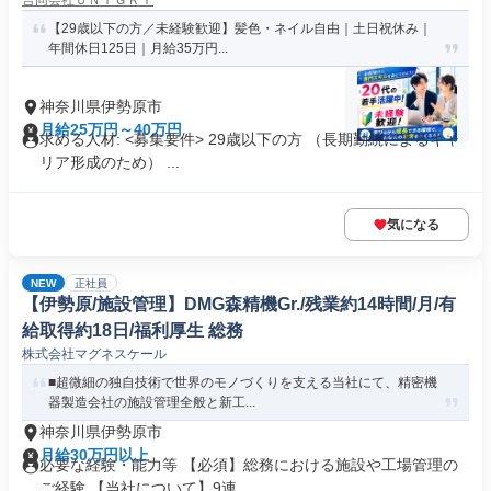
合同会社ＵＮＩＧＲＹ
【29歳以下の方／未経験歓迎】髪色・ネイル自由｜土日祝休み｜
年間休日125日｜月給35万円...
神奈川県伊勢原市
月給25万円～40万円
求める人材: <募集要件> 29歳以下の方 （長期勤続によるキャ
リア形成のため） ...
気になる
NEW
正社員
【伊勢原/施設管理】DMG森精機Gr./残業約14時間/月/有
給取得約18日/福利厚生 総務
株式会社マグネスケール
■超微細の独自技術で世界のモノづくりを支える当社にて、精密機
器製造会社の施設管理全般と新工...
神奈川県伊勢原市
月給30万円以上
必要な経験・能力等 【必須】総務における施設や工場管理の
ご経験 【当社について】9連...