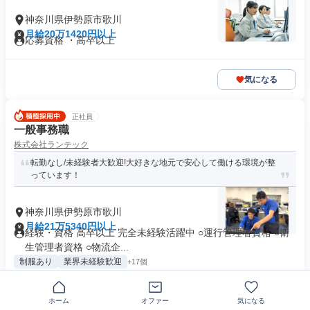
神奈川県伊勢原市歌川
月給20万1420円以上
応募資格 ・高卒以上
気になる
正社員
一般事務職
株式会社ランテック
転勤なし/未経験者大歓迎!大好きな地元で安心して働ける環境が整
っています！
神奈川県伊勢原市歌川
月給21万5340円以上
経験・資格 高卒以上 完全未経験活躍中 ○運行管理者資格 ○衛
生管理者資格 ○物流企...
制服あり
業界未経験歓迎
+17個
気になる
ホーム
オファー
気になる