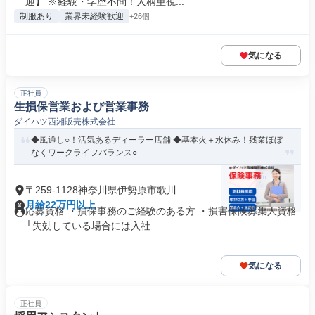
迎】 ※経験・学歴不問！人柄重視...
制服あり
業界未経験歓迎
+26個
気になる
正社員
生損保営業および営業事務
ダイハツ西湘販売株式会社
◆風通し○！活気あるディーラー店舗 ◆基本火＋水休み！残業ほぼ
なくワークライフバランス○ ...
〒259-1128神奈川県伊勢原市歌川
月給22万円以上
応募資格 ・損保事務のご経験のある方 ・損害保険募集人資格
└失効している場合には入社...
気になる
正社員