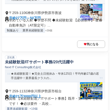
〒259-1106神奈川県伊勢原市善波
月給27万円～50万円
求めている人材 ◆学歴不問 ◆未経験歓迎 【必須条件】 普通
自動車免許（AT限定可）...
制服あり
業界未経験歓迎
+39個
気になる
正社員
未経験歓迎/ITサポート事務/20代活躍中
Next IT Consulting株式会社
★未経験歓迎！★完全土日祝休み・年休125日！平均年齢27歳の若
手活躍中！業界最長クラスの...
〒259-1132神奈川県伊勢原市桜台
月給21万3000円以上
資格 【未経験歓迎／ITサポート事務】既卒・第二新卒も歓迎
です！ ◆必須要件 ・高校...
業界未経験歓迎
+19個