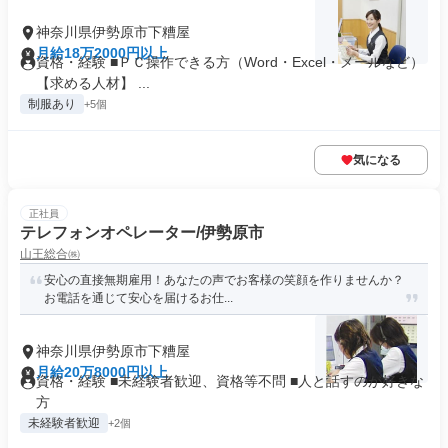
神奈川県伊勢原市下糟屋
月給18万2000円以上
資格・経験 ■ＰＣ操作できる方（Word・Excel・メールなど）
【求める人材】 ...
制服あり
+5個
気になる
正社員
テレフォンオペレーター/伊勢原市
山王総合㈱
安心の直接無期雇用！あなたの声でお客様の笑顔を作りませんか？
お電話を通じて安心を届けるお仕...
神奈川県伊勢原市下糟屋
月給20万8000円以上
資格・経験 ■未経験者歓迎、資格等不問 ■人と話すのが好きな
方
未経験者歓迎
+2個