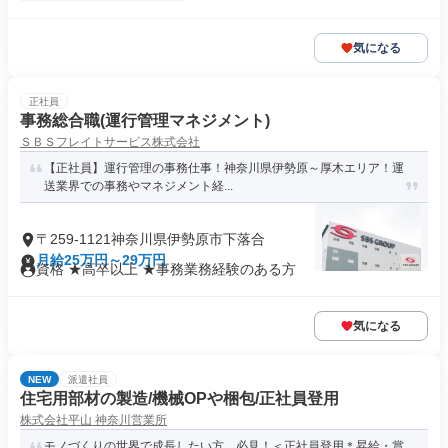
気になる
正社員
事務総合職(運行管理マネジメント)
ＳＢＳフレイトサービス株式会社
【正社員】運行管理の事務仕事！神奈川県伊勢原～厚木エリア！運
送業界での事務やマネジメント経...
〒259-1121神奈川県伊勢原市下落合
月給25万円～29万円
資格 ★高卒以上 ★事務業務経験のある方
気になる
NEW
派遣社員
住宅用部材の製造/機械OPや梱包/正社員登用
株式会社平山 神奈川営業所
モノづくりの世界で成長したい方、必見！＜正社員登用＊昇給・賞