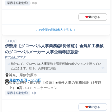
業界未経験歓迎
+18個
気になる
この企業の類似求人を見る
正社員
伊勢原【グローバル人事業務(課長候補)】金属加工機械
のグローバルメーカー 人事企画/制度設計
株式会社アマダ
弊社にて、グローバル人事業務を課長候補のポジションを担ってい
ただきます。以下、具体的にお任...
神奈川県伊勢原市
月給35万円～50万円
必要な経験・能力等 【必須】■海外人事の実務経験（3年以
上） ■高いコミュニケーション...
業界未経験歓迎
+4個
気になる