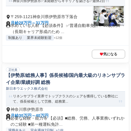
神奈川県伊勢原市✅未経験からキャリアを築ける✅週休2日
〒259-1121神奈川県伊勢原市下落合
月給28万円～31万円
求めている人材 【必須条件】 ✅普通自動車免許 ✅40歳未満
（長期キャリア形成のため ...
制服あり
業界未経験歓迎
+12個
気になる
正社員
【伊勢原/総務人事】係長候補/国内最大級のリネンサプラ
イ企業/業績好調 総務
新日本ウエックス株式会社
リネンサプライ業界でトップクラスのシェアを獲得している弊社に
て、係長候補として労務、総務業...
神奈川県伊勢原市
月給30万円～40万円
必要な経験・能力等 【必須】■総務、労務、人事業務いずれか
のご経験 ■第一種運転免許...
退職金あり
完全週休2日制
+1個