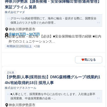
神奈川伊勢原【課長候補・安全保障輸出管理/通商管理】
東証プライム 貿易
株式会社アマダ
グローバル供給管理部にて、海外に輸出・提供する際に、国際安全
保障上のリスクを防ぐための管理...
神奈川県伊勢原市
月給35万円～50万円
必要な経験・能力等 【必須】■安全保障輸出管理の経験 ■社内
外でのコミュニケーションス...
年間休日120日以上
+2個
気になる
正社員
【伊勢原/人事(採用担当)】DMG森精機グループ/残業約1
4h/有給取得約18日 採用人事
株式会社マグネスケール
■人事として、採用業務を中心にお任せいたします。入社後は新卒
採用業務、中途採用業務の企画・...
神奈川県伊勢原市