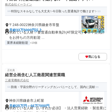
株式会社イーライン
特別なスキルなしでも大丈夫✨今日取った普通免許で働けます✨
〒248-0022神奈川県鎌倉市常盤
月給33万5000円以上
求めている人材 ✅要普通自動車免許(AT限定可) ◆準中型免許
をお持ちの方尚歓迎 ...
業界未経験歓迎
+19個
気になる
正社員
経営企画含む人工衛星関連営業職
三菱電機株式会社
防衛・宇宙分野のリーディングカンパニーとして、国内に貢献
神奈川県鎌倉市上町屋
月給25万円～66万7000円
求めている人材 【いずれか必須】 ・法人営業経験 ・製造業に