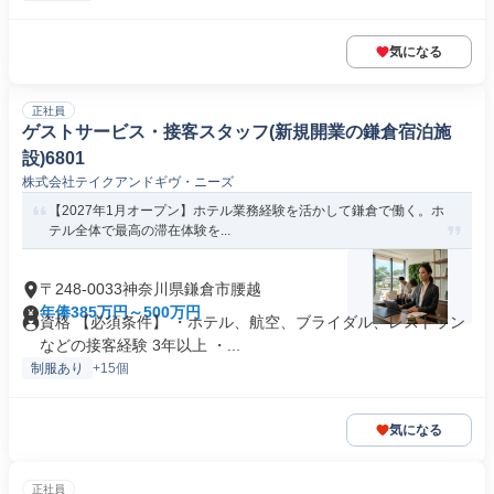
気になる
正社員
ゲストサービス・接客スタッフ(新規開業の鎌倉宿泊施
設)6801
株式会社テイクアンドギヴ・ニーズ
【2027年1月オープン】ホテル業務経験を活かして鎌倉で働く。ホ
テル全体で最高の滞在体験を...
〒248-0033神奈川県鎌倉市腰越
年俸385万円～500万円
資格 【必須条件】 ・ホテル、航空、ブライダル、レストラン
などの接客経験 3年以上 ・...
制服あり
+15個
気になる
正社員