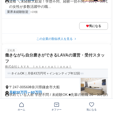
資格 ＼未経験大歓迎！学歴不問、経験一切不問／ 20代～30代
の女性が多数活躍中の職...
業界未経験歓迎
+19個
気になる
この企業の類似求人を見る
正社員
働きながら自分磨きができるLAVAの運営・受付スタッ
フ
株式会社ＬＡＶＡ Ｉｎｔｅｒｎａｔｉｏｎａｌ
ネイルOK｜月収43万円可＋インセンティブ年12回
〒247-0056神奈川県鎌倉市大船
月給30万円～60万円
求めている人材 学歴不問 / 未経験OK ■先輩の前職 20～30代の
メンバーが活躍...
業界未経験歓迎
+28個
ホーム
オファー
気になる