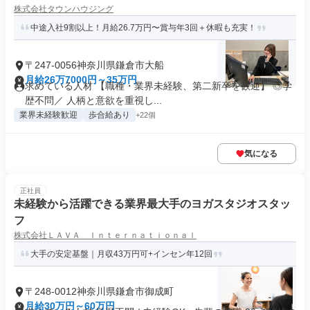
株式会社タウンハウジング
中途入社9割以上！月給26.7万円〜賞与年3回＋休暇も充実！
〒247-0056神奈川県鎌倉市大船
月給26万7000円～35万円
求めている人材 【職種・業界未経験、第二新卒を歓迎】 ◎学
歴不問／ 人柄と意欲を重視し...
業界未経験歓迎
歩合給あり
+22個
気になる
正社員
未経験から活躍できる業界最大手のヨガスタジオスタッ
フ
株式会社ＬＡＶＡ Ｉｎｔｅｒｎａｔｉｏｎａｌ
大手の安定基盤｜月収43万円可+インセン年12回
〒248-0012神奈川県鎌倉市御成町
月給30万円～60万円