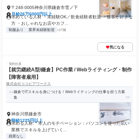
〒248-0005神奈川県鎌倉市雪ノ下
月給26万6000円以上
求めている人材 ・未経験OK／飲食経験者歓迎 ・接客が好きな
方 ・おしゃれなお店やカフ...
制服あり
業界未経験歓迎
+17個
気になる
契約社員
【就労継続A型/鎌倉】PC作業 / Webライティング・制作
【障害者雇用】
株式会社ココピアワークス
鎌倉でITスキルを身につける！Webライティングの仕事を担う方募
集
神奈川県鎌倉市
時給1225円以上
求める人材: * 本人のモチベーション：パソコンを使った広い
業務でスキルを上げていく...
残業なし