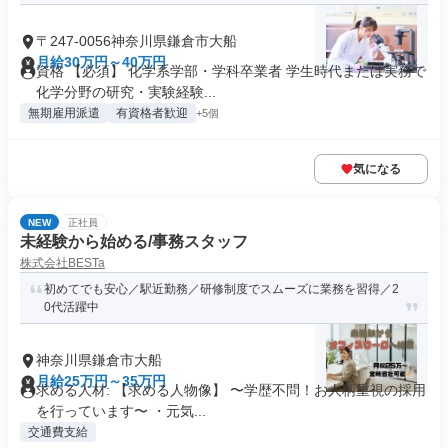
〒247-0056神奈川県鎌倉市大船
月給30万円～40万円
資格 【必須】 化学系学部・学科卒業者 学生時代または実務で
化学分野の研究・実験経験...
無期雇用派遣
有資格者歓迎
+5個
気になる
NEW
正社員
未経験から始める/事務スタッフ
株式会社BESTa
初めてでも安心／駅近勤務／研修制度でスムーズに業務を習得／2
0代活躍中
神奈川県鎌倉市大船
月給25万円～35万円
求める人材: 【求める人物像】 〜学歴不問！お人柄重視の採用
を行っています〜 ・元気...
交通費支給