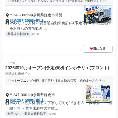
特別なスキルなしでも大丈夫✨今日取った普通免許で働けます✨
〒248-0022神奈川県鎌倉市常盤
月給28万3000円以上
求めている人材 ✅要普通自動車免許(AT限定可) ◆準中型免許
をお持ちの方尚歓迎 ...
業界未経験歓迎
+20個
気になる
正社員
2026年10月オープン(予定)東横インホテリエ(フロント)
株式会社東横イン
⭐オープニング⭐正社員で月7～8回出勤の接客、始めませんか？
〒247-0061神奈川県鎌倉市
月給25万5000円以上
求めている人材 明るく丁寧な応対ができる方 ・高卒以上 ・経
験不問 ・業界未経験の方歓...
制服あり
業界未経験歓迎
+27個