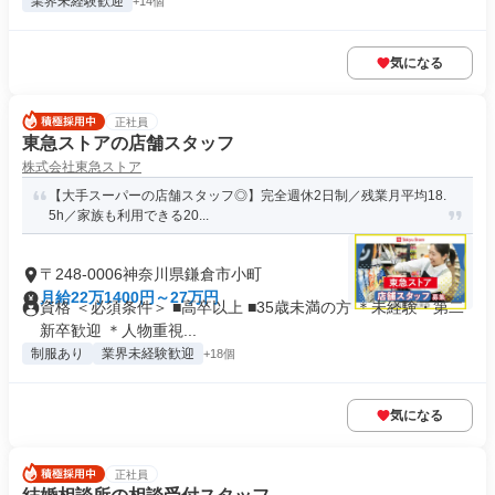
業界未経験歓迎
+14個
気になる
正社員
東急ストアの店舗スタッフ
株式会社東急ストア
【大手スーパーの店舗スタッフ◎】完全週休2日制／残業月平均18.
5h／家族も利用できる20...
〒248-0006神奈川県鎌倉市小町
月給22万1400円～27万円
資格 ＜必須条件＞ ■高卒以上 ■35歳未満の方 ＊未経験・第二
新卒歓迎 ＊人物重視...
制服あり
業界未経験歓迎
+18個
気になる
正社員