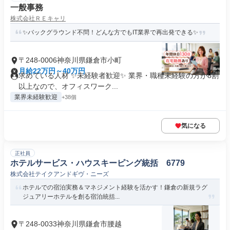
一般事務
株式会社ＲＥキャリ
✨バックグラウンド不問！どんな方でもIT業界で再出発できる✨
〒248-0006神奈川県鎌倉市小町
月給22万円～40万円
求めている人材 ✨未経験者歓迎✨ 業界・職種未経験の方が8割
以上なので、オフィスワーク...
業界未経験歓迎
+38個
気になる
正社員
ホテルサービス・ハウスキーピング統括 6779
株式会社テイクアンドギヴ・ニーズ
ホテルでの宿泊実務＆マネジメント経験を活かす！鎌倉の新規ラグ
ジュアリーホテルを創る宿泊統括...
〒248-0033神奈川県鎌倉市腰越