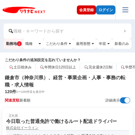
会員登録
ログイン
職種・キーワードから探す
勤務地
職種
こだわり条件
雇用形態
年収
新着のみ
1
こだわり条件の追加設定を忘れていませんか？
土日祝休み
年間休日120日以上
完全週休2日制
学歴
鎌倉市（神奈川県）、経営・事業企画・人事・事務の転
職・求人情報
120
件
1
〜
100
件目を表示中
関連度順
新着順
詳細表示
正社員
今日取った普通免許で働けるルート配送ドライバー
株式会社イーライン