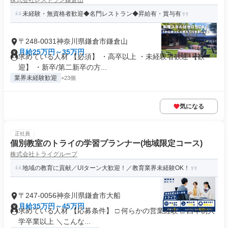
株式会社レストラン鎌倉山
未経験・無資格者歓迎◆名門レストラン◆昇給有・賞与有
〒248-0031神奈川県鎌倉市鎌倉山
月給25万円～35万円
求めている人材 【必須】 ・高卒以上 ・未経験者歓迎 【歓
迎】 ・新卒/第二新卒の方...
業界未経験歓迎
+23個
気になる
正社員
個別教室のトライの学習プランナー(地域限定コース)
株式会社トライグループ
地域の教育に貢献／UIターン大歓迎！／教育業界未経験OK！
〒247-0056神奈川県鎌倉市大船
月給35万円～45万円
求めている人材 【応募条件】 □ 何らかの営業経験 □ 四年制大
学卒業以上 ＼こんな...