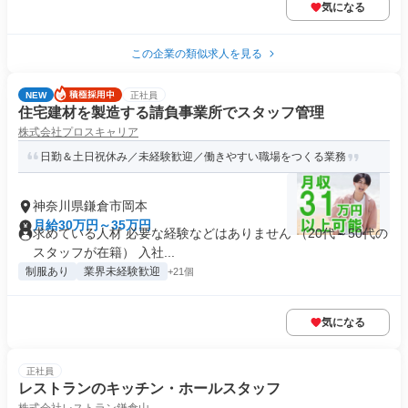
気になる
この企業の類似求人を見る
NEW
正社員
住宅建材を製造する請負事業所でスタッフ管理
株式会社プロスキャリア
日勤＆土日祝休み／未経験歓迎／働きやすい職場をつくる業務
神奈川県鎌倉市岡本
月給30万円～35万円
求めている人材 必要な経験などはありません （20代～50代の
スタッフが在籍） 入社...
制服あり
業界未経験歓迎
+21個
気になる
正社員
レストランのキッチン・ホールスタッフ