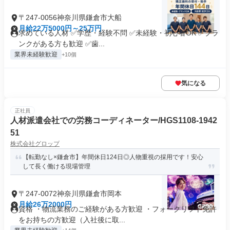
〒247-0056神奈川県鎌倉市大船
月給22万5000円～25万円
求めている人材 ✅学歴・経験不問 ✅未経験・初心者OK ✅ブラ
ンクがある方も歓迎 ✅歯...
業界未経験歓迎
+10個
気になる
正社員
人材派遣会社での労務コーディネーター/HGS1108-1942
51
株式会社グロップ
【転勤なし×鎌倉市】年間休日124日◎人物重視の採用です！安心
して長く働ける現場管理
〒247-0072神奈川県鎌倉市岡本
月給26万2000円
資格 ・物流業務のご経験がある方歓迎 ・フォークリフト免許
をお持ちの方歓迎（入社後に取...