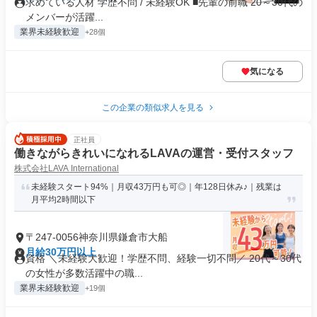
求めている人材 学歴不問 / 未経験OK ■先輩の前職 20～30代の
メンバーが活躍...
業界未経験歓迎
+28個
気になる
この企業の類似求人を見る
正社員
働きながらきれいになれるLAVAの運営・受付スタッフ
株式会社LAVA International
未経験スタート94%｜月収43万円も可◎｜年128日休み♪｜残業は
月平均2時間以下
〒247-0056神奈川県鎌倉市大船
月給30万円以上
資格 ＼未経験大歓迎！学歴不問、経験一切不問／ 20代～30代
の女性が多数活躍中の職...
業界未経験歓迎
+19個