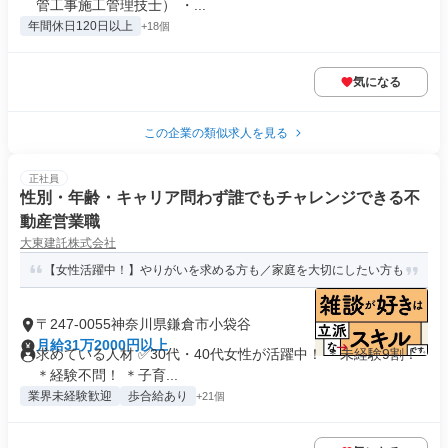
管工事施工管理技士） ・...
年間休日120日以上
+18個
気になる
この企業の類似求人を見る
正社員
性別・年齢・キャリア問わず誰でもチャレンジできる不
動産営業職
大東建託株式会社
【女性活躍中！】やりがいを求める方も／家庭を大切にしたい方も
〒247-0055神奈川県鎌倉市小袋谷
月給31万2000円以上
求めている人材 ✅30代・40代女性が活躍中！ ＊未経験9割！
＊経験不問！ ＊子育...
業界未経験歓迎
歩合給あり
+21個