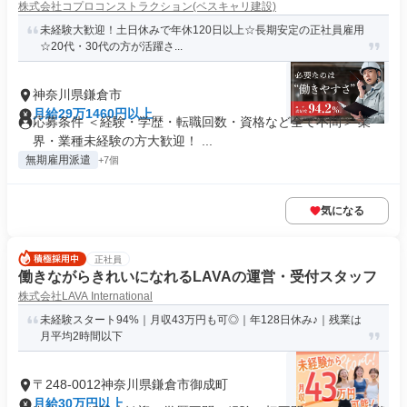
株式会社コプロコンストラクション(ベスキャリ建設)
未経験大歓迎！土日休みで年休120日以上☆長期安定の正社員雇用
☆20代・30代の方が活躍さ...
神奈川県鎌倉市
月給29万1460円以上
応募条件 ＜経験・学歴・転職回数・資格など全て不問＞ 業
界・業種未経験の方大歓迎！ ...
無期雇用派遣
+7個
気になる
正社員
働きながらきれいになれるLAVAの運営・受付スタッフ
株式会社LAVA International
未経験スタート94%｜月収43万円も可◎｜年128日休み♪｜残業は
月平均2時間以下
〒248-0012神奈川県鎌倉市御成町
月給30万円以上