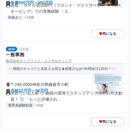
年俸500万円～650万円
資格 ・ホテル宿泊部門（フロント・ゲストサービス・ハウス
キーピング）での実務経験 ・ス...
制服あり
+23個
気になる
NEW
正社員
一般事務
株式会社ケンブリッジ・コンサルティング
理想のキャリアと高収入を両立★残業少なめ×年間休日130日＊
〒248-0006神奈川県鎌倉市小町
月給22万円～40万円
求めている人材 ◎ 納得の環境でステップアップしたい方大歓
迎！ ◎ 「もっと評価され...
業界未経験歓迎
+29個
気になる