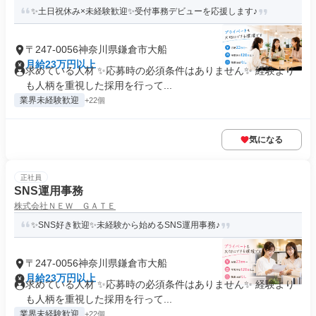
✨土日祝休み×未経験歓迎✨受付事務デビューを応援します♪
〒247-0056神奈川県鎌倉市大船
月給23万円以上
求めている人材 ✨応募時の必須条件はありません✨ 経験より
も人柄を重視した採用を行って...
業界未経験歓迎
+22個
気になる
正社員
SNS運用事務
株式会社ＮＥＷ ＧＡＴＥ
✨SNS好き歓迎✨未経験から始めるSNS運用事務♪
〒247-0056神奈川県鎌倉市大船
月給23万円以上
求めている人材 ✨応募時の必須条件はありません✨ 経験より
も人柄を重視した採用を行って...
業界未経験歓迎
+22個