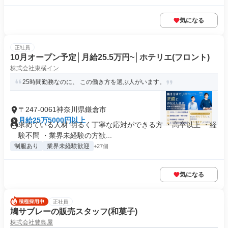
気になる
正社員
10月オープン予定│月給25.5万円~│ホテリエ(フロント)
株式会社東横イン
25時間勤務なのに、 この働き方を選ぶ人がいます。
〒247-0061神奈川県鎌倉市
月給25万5000円以上
求めている人材 明るく丁寧な応対ができる方 ・高卒以上 ・経
験不問 ・業界未経験の方歓...
制服あり
業界未経験歓迎
+27個
気になる
正社員
鳩サブレーの販売スタッフ(和菓子)
株式会社豊島屋