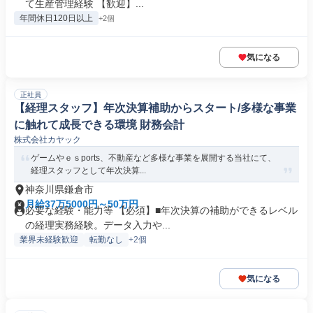
て生産管理経験 【歓迎】...
年間休日120日以上
+2個
気になる
正社員
【経理スタッフ】年次決算補助からスタート/多様な事業
に触れて成長できる環境 財務会計
株式会社カヤック
ゲームやｅｓports、不動産など多様な事業を展開する当社にて、
経理スタッフとして年次決算...
神奈川県鎌倉市
月給37万5000円～50万円
必要な経験・能力等 【必須】■年次決算の補助ができるレベル
の経理実務経験。データ入力や...
業界未経験歓迎
転勤なし
+2個
気になる