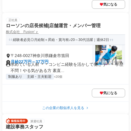
気になる
正社員
ローソンの店長候補|店舗運営・メンバー管理
株式会社 Fusion’ｚ
経験者必見◎月給制＋昇給・賞与有♪20～30代活躍｜週休2日
〒248-0027神奈川県鎌倉市笛田
月給22万円～37万円
求めている人材 ＊＊コンビニ経験を活かして働こう＊＊ 学歴
不問！やる気がある方 素直...
制服あり
主婦・主夫歓迎
+20個
気になる
この企業の類似求人を見る
派遣社員
建設事務スタッフ