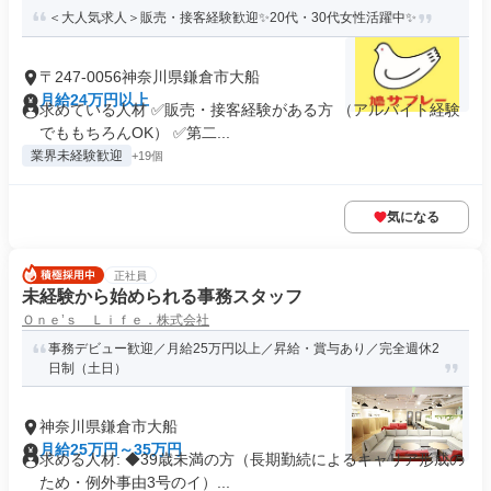
＜大人気求人＞販売・接客経験歓迎✨20代・30代女性活躍中✨
〒247-0056神奈川県鎌倉市大船
月給24万円以上
求めている人材 ✅販売・接客経験がある方 （アルバイト経験
でももちろんOK） ✅第二...
業界未経験歓迎
+19個
気になる
正社員
未経験から始められる事務スタッフ
Ｏｎｅ’ｓ Ｌｉｆｅ．株式会社
事務デビュー歓迎／月給25万円以上／昇給・賞与あり／完全週休2
日制（土日）
神奈川県鎌倉市大船
月給25万円～35万円
求める人材: ◆39歳未満の方（長期勤続によるキャリア形成の
ため・例外事由3号のイ）...