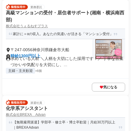
業務委託
高級マンションの受付・居住者サポート(湘南・横浜南西
部)
株式会社うぇるねすプラス
家計に＋αの収入。あなたの気遣いが活きる「マンション受付」
〒247-0056神奈川県鎌倉市大船
時給1300円以上
求めている人材 ＼人柄を大切にした採用です！／ 丁寧な言葉
づかいや気配りを大切にし、...
主婦・主夫歓迎
+6個
気になる
派遣社員
化学系アシスタント
株式会社BREXA Advan
【無期雇用派遣】学部卒・修士卒・博士卒歓迎｜月給30万円以上
｜BREXA Advan