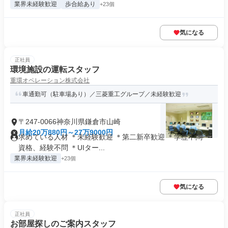
業界未経験歓迎
歩合給あり
+23個
気になる
正社員
環境施設の運転スタッフ
重環オペレーション株式会社
車通勤可（駐車場あり）／三菱重工グループ／未経験歓迎
〒247-0066神奈川県鎌倉市山崎
月給20万880円～27万9000円
求めている人材 ＊未経験歓迎 ＊第二新卒歓迎 ＊学歴不問 ＊
資格、経験不問 ＊UIター...
業界未経験歓迎
+23個
気になる
正社員
お部屋探しのご案内スタッフ