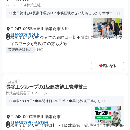
Ｇｉｖｉｎｇ株式会社
土日祝休み&長期休暇あり／事務経験がない方もしっかりサポート
〒247-0056神奈川県鎌倉市大船
月給23万円以上
求めている人材 今までの経験は一切不問◎ データ入力やオフ
ィスワークが初めての方も大歓...
業界未経験歓迎
+19個
気になる
正社員
長谷工グループの1級建築施工管理技士
株式会社長谷工リフォーム
年収580万円~◆年間休日130日以上◆早朝/深夜工事なし
〒248-0000神奈川県鎌倉市
月給30万円～60万円
求めている人材 【必須】 ・1級建築施工管理技士 （または1級