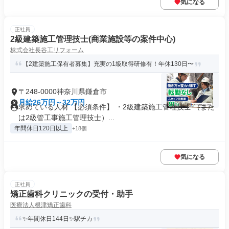
気になる
正社員
2級建築施工管理技士(商業施設等の案件中心)
株式会社長谷工リフォーム
【2建築施工保有者募集】充実の1級取得研修有！年休130日〜
〒248-0000神奈川県鎌倉市
月給26万円～32万円
求めている人材 【必須条件】 ・2級建築施工管理技士 （また
は2級管工事施工管理技士）...
年間休日120日以上
+18個
気になる
正社員
矯正歯科クリニックの受付・助手
医療法人根津矯正歯科
✨年間休日144日✨駅チカ