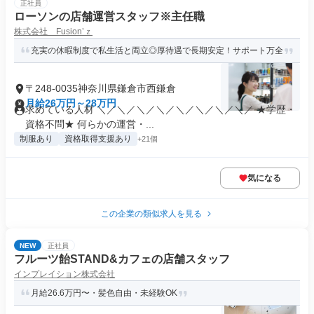
正社員
ローソンの店舗運営スタッフ※主任職
株式会社 Fusion’ｚ
充実の休暇制度で私生活と両立◎厚待遇で長期安定！サポート万全
〒248-0035神奈川県鎌倉市西鎌倉
月給26万円～28万円
求めている人材 ＼／＼／＼／＼／＼／＼／＼／＼／ ★学歴・
資格不問★ 何らかの運営・...
制服あり
資格取得支援あり
+21個
気になる
この企業の類似求人を見る
NEW
正社員
フルーツ飴STAND&カフェの店舗スタッフ
インプレイション株式会社
月給26.6万円〜・髪色自由・未経験OK