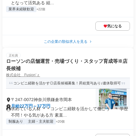
となって活気ある 組...
業界未経験歓迎
+22個
気になる
この企業の類似求人を見る
正社員
ローソンの店舗運営・売場づくり・スタッフ育成等※店
長候補
株式会社 Fusion’ｚ
コンビニ経験を活かす◎店長候補募集！昇給賞与あり♪連休取得可
〒247-0072神奈川県鎌倉市岡本
月給22万円～37万円
求めている人材 ＊＊コンビニ経験を活かして働こう＊＊ 学歴
不問！やる気がある方 素直...
制服あり
主婦・主夫歓迎
+20個