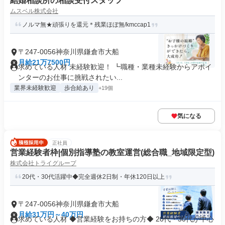
結婚相談所の相談受付スタッフ
ムスベル株式会社
ノルマ無★頑張りを還元＊残業ほぼ無/kmccap1
〒247-0056神奈川県鎌倉市大船
月給21万7500円
求めている人材 未経験歓迎！ ┗職種・業種未経験からアポイ
ンターのお仕事に挑戦されたい...
業界未経験歓迎
歩合給あり
+19個
気になる
正社員
営業経験者枠|個別指導塾の教室運営(総合職_地域限定型)
株式会社トライグループ
20代・30代活躍中◆完全週休2日制・年休120日以上
〒247-0056神奈川県鎌倉市大船
月給31万円～40万円
求めている人材 ◆営業経験をお持ちの方◆ 20代・30代が中心