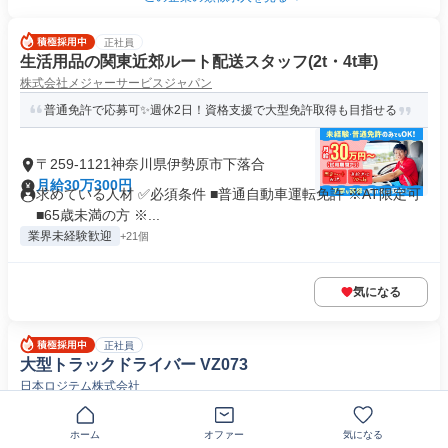
正社員
生活用品の関東近郊ルート配送スタッフ(2t・4t車)
株式会社メジャーサービスジャパン
普通免許で応募可✨週休2日！資格支援で大型免許取得も目指せる
〒259-1121神奈川県伊勢原市下落合
月給30万300円
求めている人材 ✅必須条件 ■普通自動車運転免許 ※AT限定可
■65歳未満の方 ※...
業界未経験歓迎
+21個
気になる
正社員
大型トラックドライバー VZ073
日本ロジテム株式会社
✅️ 大手通販の配送で仕事量安定✅️ 手積みほぼなし✅️ 当日帰り✅️ 月
給30万円以上可...
ホーム
オファー
気になる