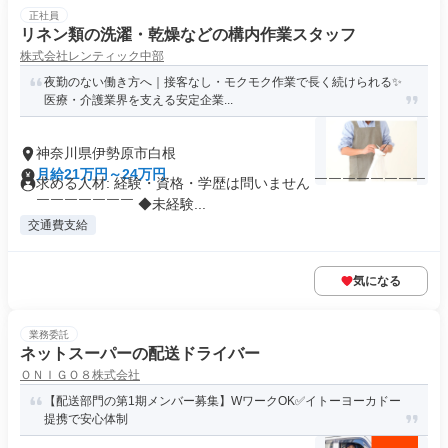
正社員
リネン類の洗濯・乾燥などの構内作業スタッフ
株式会社レンティック中部
夜勤のない働き方へ｜接客なし・モクモク作業で長く続けられる✨
医療・介護業界を支える安定企業...
神奈川県伊勢原市白根
月給21万円～24万円
求める人材: 経験・資格・学歴は問いません ￣￣￣￣￣￣￣￣
￣￣￣￣￣￣￣ ◆未経験...
交通費支給
気になる
業務委託
ネットスーパーの配送ドライバー
ＯＮＩＧＯ８株式会社
【配送部門の第1期メンバー募集】WワークOK✅イトーヨーカドー
提携で安心体制