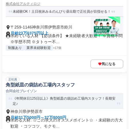
株式会社アルティロジ
未経験OK！土日祝休み＆のんびり昼出勤で正社員が目指せる！
〒259-1146神奈川県伊勢原市鈴川
月給23万6375円以上
求めている人材 【必須条件】 ★未経験者大歓迎！ ※資格不問
※学歴不問 ※タトゥー不...
制服あり
業界未経験歓迎
+17個
気になる
正社員
角型紙皿の袋詰め工場内スタッフ
合同会社ブレイゾン
《年間休日125日以上》角型紙皿の袋詰め工場内スタッフ！長期安
定♪
神奈川県伊勢原市
月給31万5000円～37万8000円
求める人材: ☆この求人のオススメポイント☆ ・未経験の方大
歓迎 ・コツコツ、モクモ...