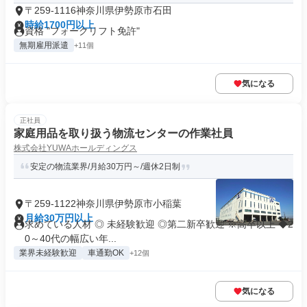
〒259-1116神奈川県伊勢原市石田
時給1700円以上
資格 "フォークリフト免許"
無期雇用派遣
+11個
気になる
正社員
家庭用品を取り扱う物流センターの作業社員
株式会社YUWAホールディングス
安定の物流業界/月給30万円～/週休2日制
〒259-1122神奈川県伊勢原市小稲葉
月給30万円以上
求めている人材 ◎ 未経験歓迎 ◎第二新卒歓迎 ※高卒以上 ◆2
0～40代の幅広い年...
業界未経験歓迎
車通勤OK
+12個
気になる