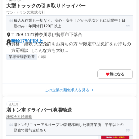
大型トラックの引き取りドライバー
ワン･トランス株式会社
積込み作業も一切なく、安心・安全！だから男女ともに活躍中！日
勤のみ・年間休日120日以上
〒259-1121神奈川県伊勢原市下落合
時給1750円以上
資格・経験 大型免許をお持ちの方 ※限定中型免許をお持ちの
方応相談 ［こんな方も大歓...
業界未経験歓迎
+10個
気になる
この企業の類似求人を見る
正社員
増トン車ドライバー/地場輸送
株式会社暁運輸
増トン/リニューアルオープン/新規移転した新営業所！半年以上の
勤務で賞与支給あり！