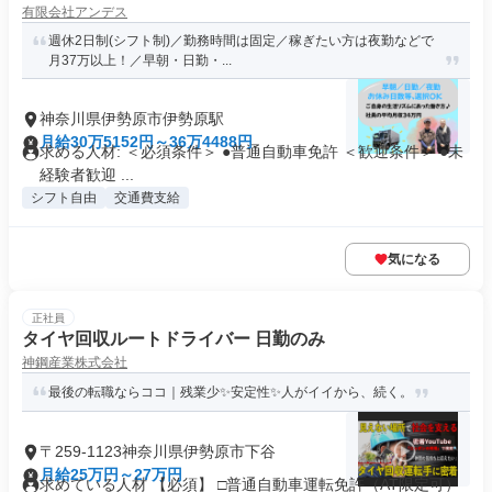
有限会社アンデス
週休2日制(シフト制)／勤務時間は固定／稼ぎたい方は夜勤などで
月37万以上！／早朝・日勤・...
神奈川県伊勢原市伊勢原駅
月給30万5152円～36万4488円
求める人材: ＜必須条件＞ ●普通自動車免許 ＜歓迎条件＞ ●未
経験者歓迎 ...
シフト自由
交通費支給
気になる
正社員
タイヤ回収ルートドライバー 日勤のみ
神鋼産業株式会社
最後の転職ならココ｜残業少✨安定性✨人がイイから、続く。
〒259-1123神奈川県伊勢原市下谷
月給25万円～27万円
求めている人材 【必須】 □普通自動車運転免許（AT限定可）