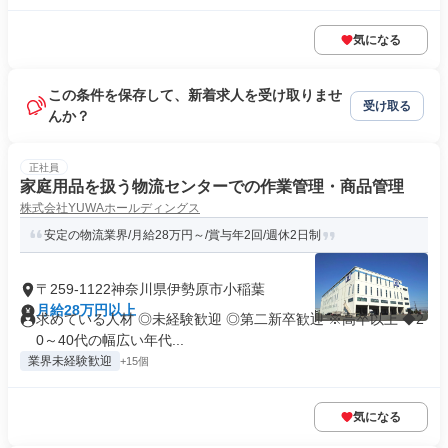
気になる
この条件を保存して、新着求人を受け取りませ
受け取る
んか？
正社員
家庭用品を扱う物流センターでの作業管理・商品管理
株式会社YUWAホールディングス
安定の物流業界/月給28万円～/賞与年2回/週休2日制
〒259-1122神奈川県伊勢原市小稲葉
月給28万円以上
求めている人材 ◎未経験歓迎 ◎第二新卒歓迎 ※高卒以上 ◆2
0～40代の幅広い年代...
業界未経験歓迎
+15個
気になる