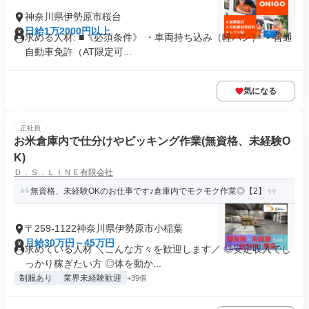
神奈川県伊勢原市桜台
日給1万2000円以上
求める人材: ■《必須条件》 ・車両持ち込み（軽バン） ・普通
自動車免許（AT限定可...
気になる
正社員
お米倉庫内で仕分けやピッキング作業(無資格、未経験O
K)
Ｄ．Ｓ．ＬＩＮＥ有限会社
無資格、未経験OKのお仕事です♪倉庫内でモクモク作業◎【2】
〒259-1122神奈川県伊勢原市小稲葉
月給30万円～45万円
求めている人材 ＼こんな方々を歓迎します／ ◎安定収入でし
っかり稼ぎたい方 ◎体を動か...
制服あり
業界未経験歓迎
+39個