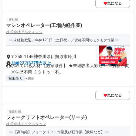
気になる
正社員
マシンオペレーター(工場内軽作業)
株式会社アルティロジ
未経験歓迎／年休121日（土日祝）／資格不問のモクモク作業
〒259-1146神奈川県伊勢原市鈴川
月給23万6375円以上
求めている人材 【必須条件】 ★未経験者大歓迎！ ※資格不問
※学歴不問 ※タトゥー不...
制服あり
+18個
気になる
派遣社員
フォークリフトオペレーター(リーチ)
株式会社メイクスタッフ
【高時給】フォークリフト作業及び軽作業【飲料など】