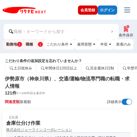
会員登録
ログイン
職種・キーワードから探す
条件保存
勤務地
職種
こだわり条件
雇用形態
年収
新着のみ
1
1
こだわり条件の追加設定を忘れていませんか？
土日祝休み
年間休日120日以上
完全週休2日制
学歴
伊勢原市（神奈川県）、交通/運輸/物流専門職の転職・求
人情報
121
件
1
〜
100
件目を表示中
関連度順
新着順
詳細表示
正社員
倉庫仕分け作業
株式会社ジェーラインコーポレーション