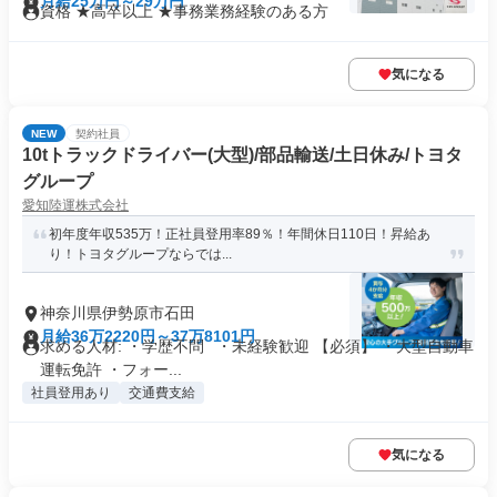
月給25万円～29万円
資格 ★高卒以上 ★事務業務経験のある方
気になる
NEW
契約社員
10tトラックドライバー(大型)/部品輸送/土日休み/トヨタ
グループ
愛知陸運株式会社
初年度年収535万！正社員登用率89％！年間休日110日！昇給あ
り！トヨタグループならでは...
神奈川県伊勢原市石田
月給36万2220円～37万8101円
求める人材: ・学歴不問 ・未経験歓迎 【必須】 ・大型自動車
運転免許 ・フォー...
社員登用あり
交通費支給
気になる