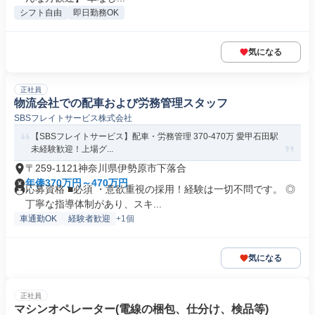
シフト自由
即日勤務OK
気になる
正社員
物流会社での配車および労務管理スタッフ
SBSフレイトサービス株式会社
【SBSフレイトサービス】配車・労務管理 370-470万 愛甲石田駅
未経験歓迎！上場グ...
〒259-1121神奈川県伊勢原市下落合
年俸370万円～470万円
応募資格 ■必須 ・意欲重視の採用！経験は一切不問です。 ◎
丁寧な指導体制があり、スキ...
車通勤OK
経験者歓迎
+1個
気になる
正社員
マシンオペレーター(電線の梱包、仕分け、検品等)