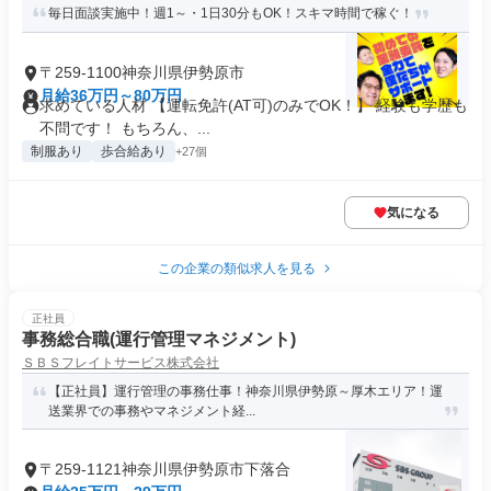
毎日面談実施中！週1～・1日30分もOK！スキマ時間で稼ぐ！
〒259-1100神奈川県伊勢原市
月給36万円～80万円
求めている人材 【運転免許(AT可)のみでOK！】 経験も学歴も
不問です！ もちろん、...
制服あり
歩合給あり
+27個
気になる
この企業の類似求人を見る
正社員
事務総合職(運行管理マネジメント)
ＳＢＳフレイトサービス株式会社
【正社員】運行管理の事務仕事！神奈川県伊勢原～厚木エリア！運
送業界での事務やマネジメント経...
〒259-1121神奈川県伊勢原市下落合