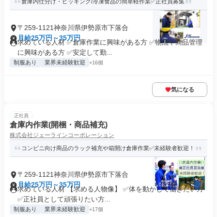
倉庫内仕分け・ピッキング/冷凍食品の簡単軽作業✅正社員募集
〒259-1121神奈川県伊勢原市下落合
月給25万円～35万円
求めている人材 ✅倉庫作業に興味がある方 ✅物流や商品管理
に興味がある方 ✅安定して勤...
制服あり
業界未経験歓迎
+16個
気になる
正社員
倉庫内作業(開梱・商品補充)
株式会社ジェーラインコーポレーション
コンビニ向け商品のラック補充や箱開け倉庫作業✅未経験者歓迎！
〒259-1121神奈川県伊勢原市下落合
月給25万円～35万円
求めている人材 【求める人物像】 ✅体を動かして働きたい方
✅正社員として頑張りたい方...
制服あり
業界未経験歓迎
+17個