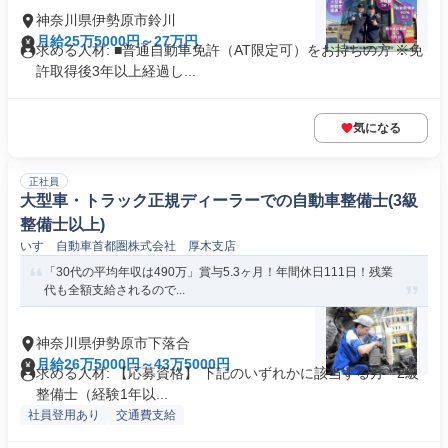
神奈川県伊勢原市鈴川
月給25万5000円～27万円
求める人材: ■普通自動車免許（AT限定可）をお持ちの方 ※免
許取得後3年以上経過し...
気になる
正社員
大型車・トラック正規ディーラーでの自動車整備士(3級
整備士以上)
いすゞ自動車首都圏株式会社 厚木支店
「30代の平均年収は490万」賞与5.3ヶ月！年間休日111日！残業
代も全額支給されるので...
神奈川県伊勢原市下落合
月給26万5000円～43万5000円
求める人材: 【応募資格】 下記のいずれかに該当する方 * 2級
整備士（経験1年以...
社員登用あり
交通費支給