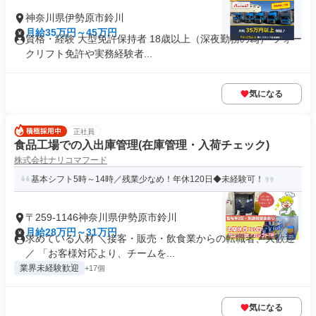
神奈川県伊勢原市鈴川
月給35万円～45万円
資格・経験 大型免許保持者 18歳以上（深夜勤務の為） フォー
クリフト免許や実務経験者...
気になる
正社員
食品工場での入出庫管理(在庫管理・入荷チェック)
株式会社ナリコマフード
基本シフト5時～14時／残業少なめ！年休120日◆未経験可！
〒259-1146神奈川県伊勢原市鈴川
月給28万円～31万円
求めている人材 ＼接客・販売・飲食業からの転職者、大歓迎
／ 「お客様対応より、チームを...
業界未経験歓迎
+17個
気になる