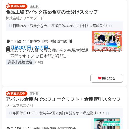
正社員
食品工場でパック詰め食材の仕分けスタッフ
株式会社ナリコマフード
日勤のみ・残業少なめ！月10日休みのシフト制！未経験OK！
〒259-1146神奈川県伊勢原市鈴川
月給28万円～32万円
求めている人材 ＼異業種からの転職大歓迎！スキルや資格は
不問です！／ ※日本語が母語...
業界未経験歓迎
+16個
気になる
正社員
アパレル倉庫内でのフォークリフト・倉庫管理スタッフ
ジーエフ株式会社
年間休日118日・賞与年2回／免許を活かす／私服勤務OK！
〒259-1121神奈川県伊勢原市下落合