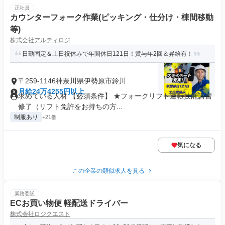
正社員
カウンターフォーク作業(ピッキング・仕分け・棟間移動
等)
株式会社アルティロジ
日勤固定＆土日祝休みで年間休日121日！賞与年2回＆昇給有！
〒259-1146神奈川県伊勢原市鈴川
月給24万4255円以上
求めている人材 【必須条件】 ★フォークリフト運転技能講習
修了（リフト免許をお持ちの方...
制服あり
+21個
気になる
この企業の類似求人を見る
業務委託
ECお買い物便 軽配送ドライバー
株式会社ロジクエスト