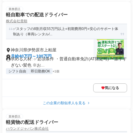
業務委託
軽自動車での配送ドライバー
株式会社貴順
✅スタッフの8割月収55万円以上⭐️初期費用0円⭐️安心のサポート体
制あり（車両レンタル/...
神奈川県伊勢原市上粕屋
月給40万円～100万円
求める人材: ✅️必須条件 ・普通自動車免許(AT限定可) ・派手す
ぎない髪色 ※お...
シフト自由
即日勤務OK
+1個
気になる
この企業の類似求人を見る
業務委託
軽貨物の配送ドライバー
ハウンドジャパン株式会社