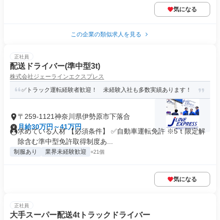
気になる
この企業の類似求人を見る
正社員
配送ドライバー(準中型3t)
株式会社ジェーラインエクスプレス
✅トラック運転経験者歓迎！ 未経験入社も多数実績あります！
〒259-1121神奈川県伊勢原市下落合
月給30万円～41万円
求めている人材 【必須条件】 ✅自動車運転免許 ※5ｔ限定解
除含む準中型免許取得制度あ...
制服あり
業界未経験歓迎
+21個
気になる
正社員
大手スーパー配送4tトラックドライバー