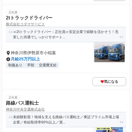
正社員
2tトラックドライバー
株式会社コダマサービス
≪2tトラックドライバー：正社員≫安定企業で経験を活かそう！充
実した待遇でしっかりサポート...
神奈川県伊勢原市小稲葉
月給25万円以上
制服あり
早朝
交通費支給
気になる
正社員
路線バス運転士
神奈川中央交通株式会社
未経験歓迎！地域を支える路線バス運転士／東証プライム市場上場
企業／有給取得率90%以上／賞...