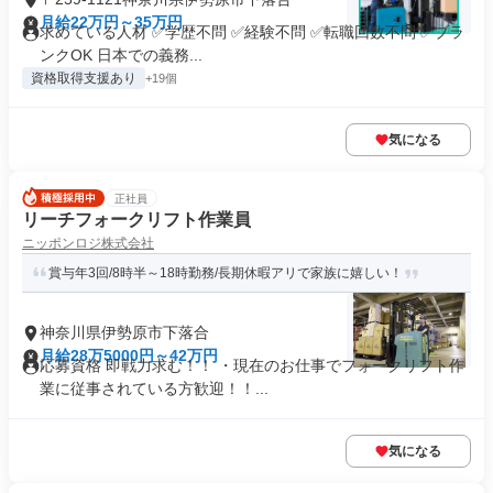
月給22万円～35万円
求めている人材 ✅学歴不問 ✅経験不問 ✅転職回数不問 ✅ブラ
ンクOK 日本での義務...
資格取得支援あり
+19個
気になる
正社員
リーチフォークリフト作業員
ニッポンロジ株式会社
賞与年3回/8時半～18時勤務/長期休暇アリで家族に嬉しい！
神奈川県伊勢原市下落合
月給28万5000円～42万円
応募資格 即戦力求む！！ ・現在のお仕事でフォークリフト作
業に従事されている方歓迎！！...
気になる