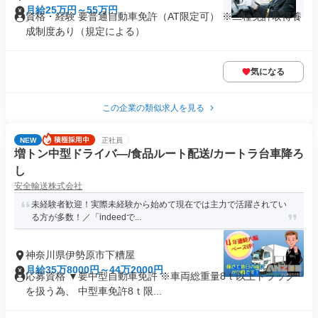
月給25万円～55万円
資格・経験 要普通自動車免許（AT限定可） ※二種免許取得養
成制度あり（規定による）
気になる
この企業の類似求人を見る
NEW
正社員
増トン中型ドライバ―/食品ルート配送/カートラ台車降ろ
し
安全輸送株式会社
未経験者歓迎！実際未経験から始めて現在では主力で活躍されてい
る方が多数！／「indeedで...
神奈川県伊勢原市下糟屋
月給35万8000円～44万2000円
応募資格 ▼要中型自動車免許 ※車両総重量8ｔ以上トラック
を扱う為、 中型車免許8ｔ限...