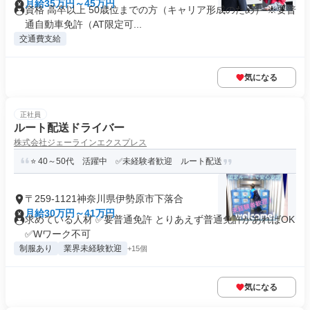
月給35万円～45万円
資格 高卒以上 50歳位までの方（キャリア形成のため） ※要普
通自動車免許（AT限定可...
交通費支給
気になる
正社員
ルート配送ドライバー
株式会社ジェーラインエクスプレス
⭐ 40～50代 活躍中 ✅未経験者歓迎 ルート配送
〒259-1121神奈川県伊勢原市下落合
月給30万円～41万円
求めている人材 ✅要普通免許 とりあえず普通免許があればOK
✅Wワーク不可
制服あり
業界未経験歓迎
+15個
気になる