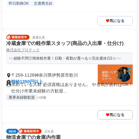
即日勤務OK
交通費支給
気になる
派遣社員
冷蔵倉庫での軽作業スタッフ(商品の入出庫・仕分け)
株式会社プロテック
経験不問◎簡単軽作業！日勤・夜勤が選べる☆完全週休2日☆
〒259-1128神奈川県伊勢原市歌川
時給1350円以上
求めている人材 必須資格はありません。 やる気があればOK！
仕分け作業未経験の方歓迎...
業界未経験歓迎
+18個
気になる
NEW
正社員
物流倉庫での倉庫内作業