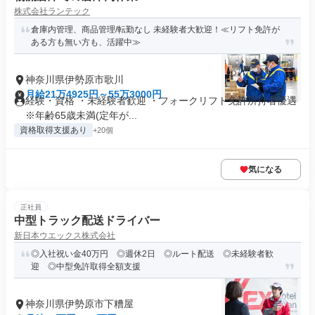
株式会社ランテック
倉庫内管理、商品管理/転勤なし 未経験者大歓迎！≪リフト免許が
ある方も無い方も、活躍中≫
神奈川県伊勢原市歌川
月給21万4925円～55万3000円
経験・資格 ・未経験者歓迎 ・フォークリフト免許所持者優遇
※年齢65歳未満(定年が...
資格取得支援あり
+20個
気になる
正社員
中型トラック配送ドライバー
新日本ウエックス株式会社
◎入社祝い金40万円 ◎週休2日 ◎ルート配送 ◎未経験者歓
迎 ◎中型免許取得全額支援
神奈川県伊勢原市下糟屋