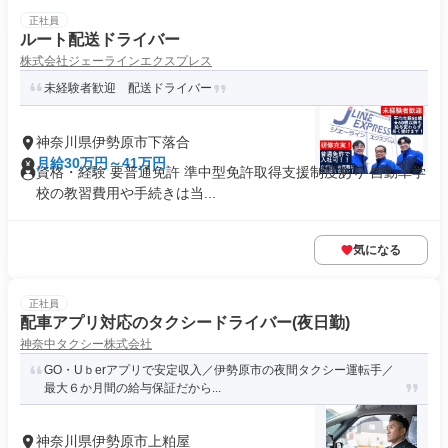
正社員
ルート配送ドライバー
株式会社ジェーラインエクスプレス
未経験者歓迎 配送ドライバー
神奈川県伊勢原市下落合
月給30万円～41万円
資格・経験 要普通免許 準中型免許取得支援制度あり 自動車学
校の教習費用や手続きは当...
気になる
正社員
配車アプリ対応のタクシードライバー(夜日勤)
神奈中タクシー株式会社
GO・Uｂerアプリで安定収入／伊勢原市の夜間タクシー運転手／
最大６か月間の給与保証だから...
神奈川県伊勢原市上粕屋