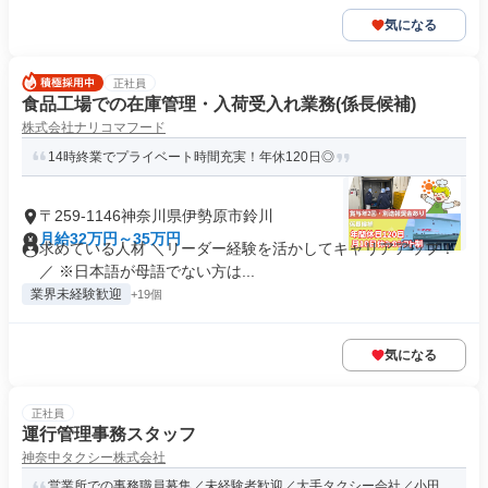
気になる
正社員
食品工場での在庫管理・入荷受入れ業務(係長候補)
株式会社ナリコマフード
14時終業でプライベート時間充実！年休120日◎
〒259-1146神奈川県伊勢原市鈴川
月給32万円～35万円
求めている人材 ＼リーダー経験を活かしてキャリアアップ！
／ ※日本語が母語でない方は...
業界未経験歓迎
+19個
気になる
正社員
運行管理事務スタッフ
神奈中タクシー株式会社
営業所での事務職員募集／未経験者歓迎／大手タクシー会社／小田