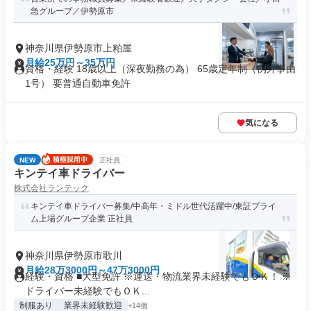
急グループ／伊勢原市
神奈川県伊勢原市上粕屋
月給25万円～35万円
資格・経験 18歳以上（深夜勤務の為） 65歳定年制（例外事由
1号） 要普通自動車免許
気になる
NEW
正社員
キンテイ車ドライバー
株式会社ランテック
キンテイ車ドライバー募集/中高年・ミドル世代活躍中/東証プライ
ム上場グループ企業 正社員
神奈川県伊勢原市歌川
月給28万3000円～47万3000円
経験・資格 ■大型免許 ※運送・物流業界未経験でもＯＫ！ ※
ドライバー未経験でもＯＫ...
制服あり
業界未経験歓迎
+14個