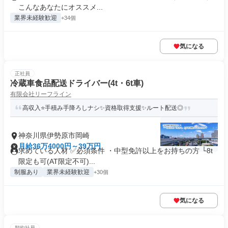
こんなあなたにオススメ...
業界未経験歓迎
+34個
気になる
正社員
冷蔵車食品配送ドライバー(4t・6t車)
有限会社リーフライン
高収入⭐手積み手降ろしナシ✨資格取得支援✨ルート配送◎
神奈川県伊勢原市岡崎
月給36万4000円～39万円
求めている人材 ✅必須条件 ・中型免許以上をお持ちの方 └8t
限定も可(AT限定不可)...
制服あり
業界未経験歓迎
+30個
気になる
契約社員