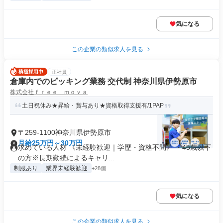
気になる
この企業の類似求人を見る
正社員
倉庫内でのピッキング業務 交代制 神奈川県伊勢原市
株式会社ｆｒｅｅ ｍｏｖａ
土日祝休み★昇給・賞与あり★資格取得支援有/1PAP
〒259-1100神奈川県伊勢原市
月給25万円～30万円
求めている人材 《未経験歓迎｜学歴・資格不問》 ・45歳以下
の方※長期勤続によるキャリ...
制服あり
業界未経験歓迎
+28個
気になる
この企業の類似求人を見る