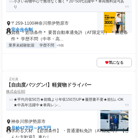
小さい荷物中心で無理なく働く＊20~50代活躍中＊車両無料貸与あ
り
〒259-1100神奈川県伊勢原市
完全歩合制
資格 ＊必須条件＊ 要普自動車通免許（AT限定可） ＊歓迎条
件＊ 学歴不問（中卒・高...
業界未経験歓迎
学歴不問
+9個
気になる
正社員
【自由度バツグン!】軽貨物ドライバー
株式会社80
★平均月収50万★前職より年収150万UP★履歴書不要★前払いOK
★中高年活躍中★車両レン...
神奈川県伊勢原市
月給42万円～95万円
求める人材: 【必須条件】 ・普通運転免許（AT限定可） 【こ
んな方歓迎】 車なし...