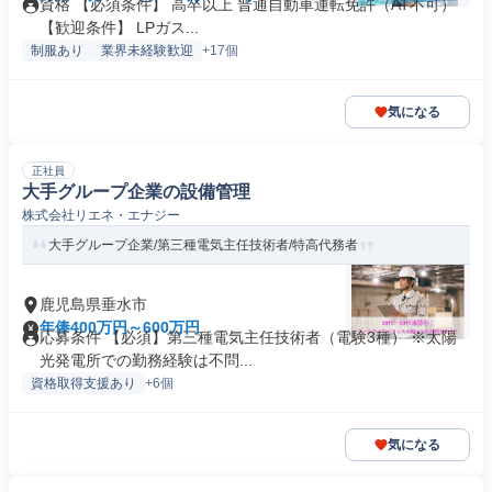
資格 【必須条件】 高卒以上 普通自動車運転免許（AT不可）
【歓迎条件】 LPガス...
制服あり
業界未経験歓迎
+17個
気になる
正社員
大手グループ企業の設備管理
株式会社リエネ・エナジー
大手グループ企業/第三種電気主任技術者/特高代務者
鹿児島県垂水市
年俸400万円～600万円
応募条件 【必須】第三種電気主任技術者（電験3種） ※太陽
光発電所での勤務経験は不問...
資格取得支援あり
+6個
気になる