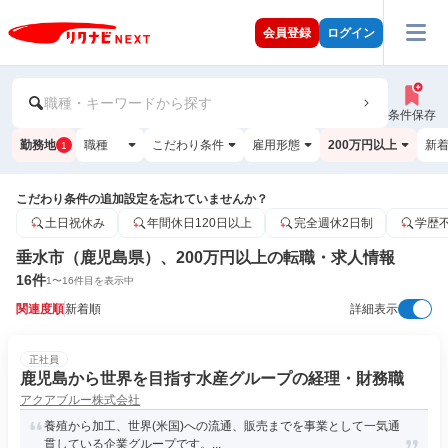
会員登録
ログイン
職種・キーワードから探す
条件保存
勤務地
職種
こだわり条件
雇用形態
200万円以上
新
1
こだわり条件の追加設定を忘れていませんか？
土日祝休み
年間休日120日以上
完全週休2日制
学歴
垂水市（鹿児島県）、200万円以上の転職・求人情報
16
件
1
〜
16
件目を表示中
関連度順
新着順
詳細表示
正社員
鹿児島から世界を目指す水産グループの経理・財務職
アクアブルー株式会社
養殖から加工、世界(米国)への流通、販売までを事業として一気通
貫している企業グループです。...