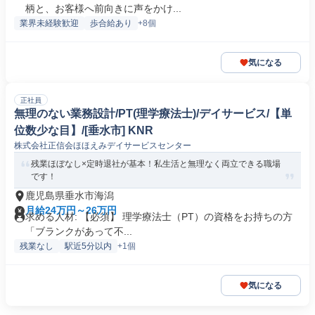
柄と、お客様へ前向きに声をかけ...
業界未経験歓迎
歩合給あり
+8個
気になる
正社員
無理のない業務設計/PT(理学療法士)/デイサービス/【単
位数少な目】/[垂水市] KNR
株式会社正信会ほほえみデイサービスセンター
残業ほぼなし×定時退社が基本！私生活と無理なく両立できる職場
です！
鹿児島県垂水市海潟
月給24万円～26万円
求める人材: 【必須】 理学療法士（PT）の資格をお持ちの方
「ブランクがあって不...
残業なし
駅近5分以内
+1個
気になる