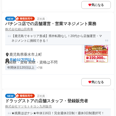
気になる
NEW
正社員
パチンコ店での店舗運営・営業マネジメント業務
株式会社細山田商事
【鹿児島でキャリア形成】県外転勤なし！20代から店舗運営・マ
ネジメントに挑戦できる！
鹿児島県垂水市上町
月給32万円以上
経験・資格 経験・資格は不問
年間休日120日以上
+7個
気になる
NEW
正社員
ドラッグストアの店舗スタッフ・登録販売者
株式会社マツモトキヨシ九州販売
★残業ほぼナシ★年休116日！完全週休2日制！週休3日制選択可！