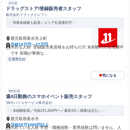
正社員
ドラッグストア/登録販売者スタッフ
株式会社ドラッグイレブン
実務未経験も歓迎／エリア社員選択可
鹿児島県垂水市上町
月給19万円～27万円
求める人材: 登録販売者資格をお持ちの方 未経験の方も活躍中
です 前職が事務な...
交通費支給
気になる
契約社員
週4日勤務のスマホイベント販売スタッフ
SBモバイルサービス株式会社
未経験歓迎／月給251,600円〜／週休3日／残業ほぼなし
鹿児島県垂水市
月給25万1600円以上
求めている人材 学歴・職種経験・業界経験は問いません。人