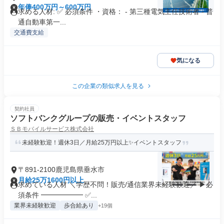
年俸400万円～600万円
求める人材: ✅ 必須条件 ・資格： - 第三種電気主任技術者 - 普
通自動車第一...
交通費支給
気になる
この企業の類似求人を見る
契約社員
ソフトバンクグループの販売・イベントスタッフ
ＳＢモバイルサービス株式会社
未経験歓迎！週休3日／月給25万円以上✨イベントスタッフ
〒891-2100鹿児島県垂水市
月給25万1600円以上
求めている人材 ＼学歴不問！販売/通信業界未経験歓迎／ ▶必
須条件 ━━━━━━ ✅...
業界未経験歓迎
歩合給あり
+19個