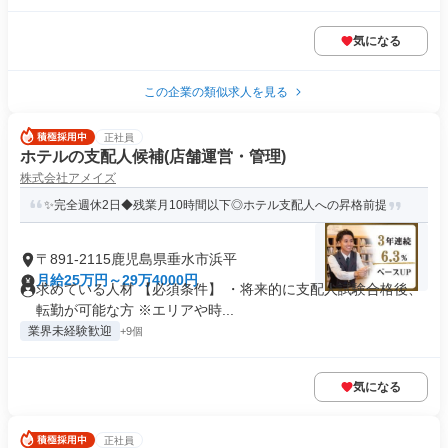
気になる
この企業の類似求人を見る
正社員
ホテルの支配人候補(店舗運営・管理)
株式会社アメイズ
✨完全週休2日◆残業月10時間以下◎ホテル支配人への昇格前提
〒891-2115鹿児島県垂水市浜平
月給25万円～29万4000円
求めている人材 【必須条件】 ・将来的に支配人試験合格後、
転勤が可能な方 ※エリアや時...
業界未経験歓迎
+9個
気になる
正社員