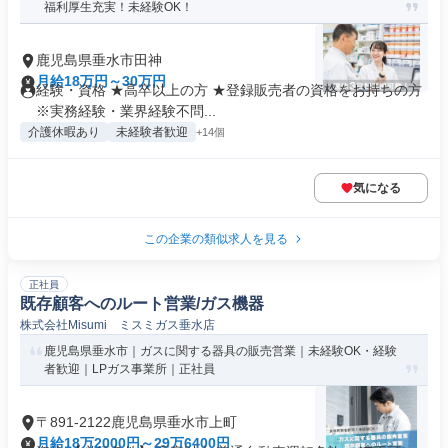
福利厚生充実！未経験OK！
鹿児島県垂水市田神
月給18万円～30万円
経験・資格 ★高卒以上の方 ★登録販売者の資格をお持ちの方
※実務経験・業界経験不問...
介護休暇あり
未経験者歓迎
+14個
気になる
この企業の類似求人を見る
正社員
既存顧客へのルート営業/ガス機器
株式会社Misumi ミスミガス垂水店
鹿児島県垂水市｜ガスに関する器具の販売営業｜未経験OK・経験
者歓迎｜LPガス事業所｜正社員
〒891-2122鹿児島県垂水市上町
月給18万2000円～29万6400円