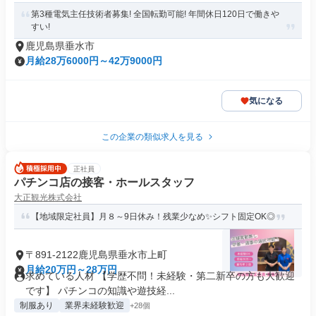
第3種電気主任技術者募集! 全国転勤可能! 年間休日120日で働きや
すい!
鹿児島県垂水市
月給28万6000円～42万9000円
気になる
この企業の類似求人を見る
正社員
パチンコ店の接客・ホールスタッフ
大正観光株式会社
【地域限定社員】月８～9日休み！残業少なめ✨シフト固定OK◎
〒891-2122鹿児島県垂水市上町
月給20万円～28万円
求めている人材 【学歴不問！未経験・第二新卒の方も大歓迎
です】 パチンコの知識や遊技経...
制服あり
業界未経験歓迎
+28個