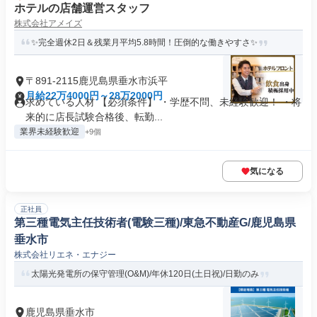
ホテルの店舗運営スタッフ
株式会社アメイズ
✨完全週休2日＆残業月平均5.8時間！圧倒的な働きやすさ✨
〒891-2115鹿児島県垂水市浜平
月給22万4000円～28万2000円
求めている人材 【必須条件】 ・学歴不問、未経験歓迎！ ・将
来的に店長試験合格後、転勤...
業界未経験歓迎
+9個
気になる
正社員
第三種電気主任技術者(電験三種)/東急不動産G/鹿児島県
垂水市
株式会社リエネ・エナジー
太陽光発電所の保守管理(O&M)/年休120日(土日祝)/日勤のみ
鹿児島県垂水市