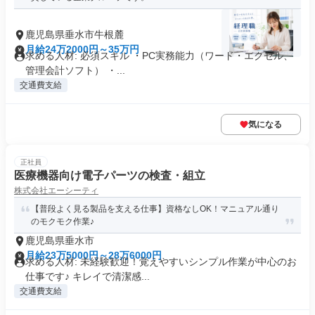
鹿児島県垂水市牛根麓
月給24万2000円～35万円
求める人材: 必須スキル ・PC実務能力（ワード・エクセル、
管理会計ソフト） ・...
交通費支給
気になる
正社員
医療機器向け電子パーツの検査・組立
株式会社エーシーティ
【普段よく見る製品を支える仕事】資格なしOK！マニュアル通り
のモクモク作業♪
鹿児島県垂水市
月給23万5000円～28万6000円
求める人材: 未経験歓迎！覚えやすいシンプル作業が中心のお
仕事です♪ キレイで清潔感...
交通費支給