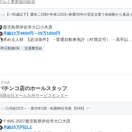
マルイ事業協同組合
【✅45歳以下】週休二日制×年休120日⭐創業50年の安定企業で未経験から食品イ
鹿児島県伊佐市大口小木原
月給22万4850円～29万1850円
求める人材: 【必須条件】 ・普通自動車免許（AT限定可） ・高卒以...
即日勤務OK
交通費支給
正社員
パチンコ店のホールスタッフ
有限会社オール九州サービスセンター
◎月給25万～・賞与年2回・転勤時社宅有 【049】
〒895-2507鹿児島県伊佐市大口大田
月給25万円以上