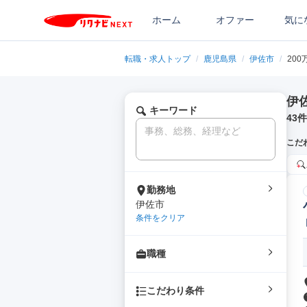
ホーム
オファー
気に
転職・求人トップ
/
鹿児島県
/
伊佐市
/
20
伊
キーワード
43
件
こだ
勤務地
伊佐市
条件をクリア
職種
こだわり条件