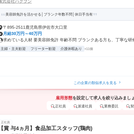
株式会社ハクブン
美容師免許を活かせる│ブランク年数不問│休日手当有
〒895-2511鹿児島県伊佐市大口里
月給30万円～40万円
求めている人材 要美容師免許 年齢不問 ブランクある方も、丁寧な研修が
主婦・主夫歓迎
フリーター歓迎
介護休暇あり
+11個
この企業の類似求人を見る
雇用形態
を設定して求人を絞り込みまし
正社員
派遣社員
業務委託
契
正社員
【賞 与4ヵ月】食品加工スタッフ(鶏肉)