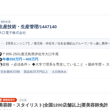
契約社員
生産技術・生産管理/1447140
大口電子株式会社
【理系エンジニア】／鹿児島・伊佐市／住友金属鉱山グループ／引っ越し費用一部
〒895-2501鹿児島県伊佐市大口牛尾
年俸350万円～400万円
資格 ＜必須条件＞ ◆大学で理系を専攻していること ＜最終学歴＞ 大..
完全週休2日制
固定給25万円以上
土日祝休み
正社員
美容師・スタイリスト|全国1200店舗以上|要美容師免許