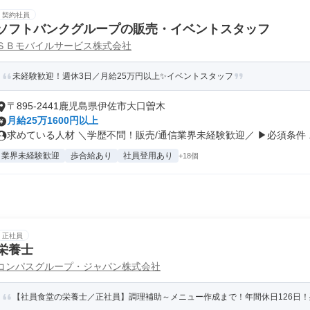
契約社員
ソフトバンクグループの販売・イベントスタッフ
ＳＢモバイルサービス株式会社
未経験歓迎！週休3日／月給25万円以上✨イベントスタッフ
〒895-2441鹿児島県伊佐市大口曽木
月給25万1600円以上
求めている人材 ＼学歴不問！販売/通信業界未経験歓迎／ ▶必須条件 ..
業界未経験歓迎
歩合給あり
社員登用あり
+18個
正社員
栄養士
コンパスグループ・ジャパン株式会社
【社員食堂の栄養士／正社員】調理補助～メニュー作成まで！年間休日126日！