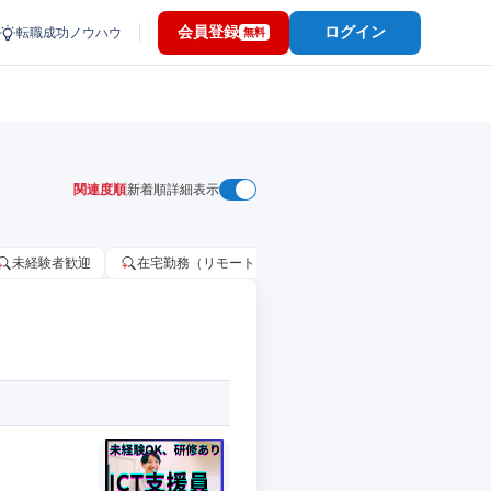
会員登録
ログイン
転職成功ノウハウ
無料
関連度順
新着順
詳細表示
未経験者歓迎
在宅勤務（リモートワーク）OK
家賃補助・住宅手当