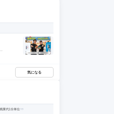
.
気になる
残業代1分単位