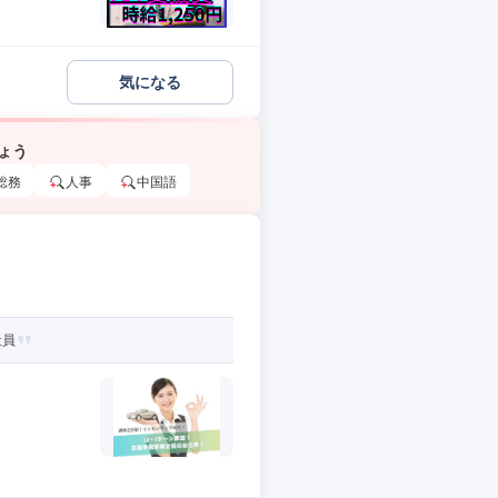
気になる
ょう
総務
人事
中国語
社員