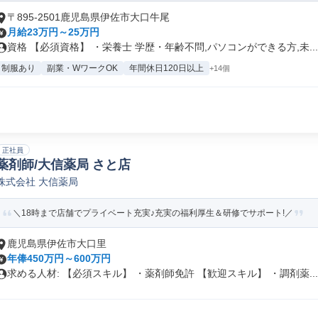
〒895-2501鹿児島県伊佐市大口牛尾
月給23万円～25万円
資格 【必須資格】 ・栄養士 学歴・年齢不問,パソコンができる方,未...
制服あり
副業・WワークOK
年間休日120日以上
+14個
正社員
薬剤師/大信薬局 さと店
株式会社 大信薬局
＼18時まで店舗でプライベート充実♪充実の福利厚生＆研修でサポート!／
鹿児島県伊佐市大口里
年俸450万円～600万円
求める人材: 【必須スキル】 ・薬剤師免許 【歓迎スキル】 ・調剤薬...