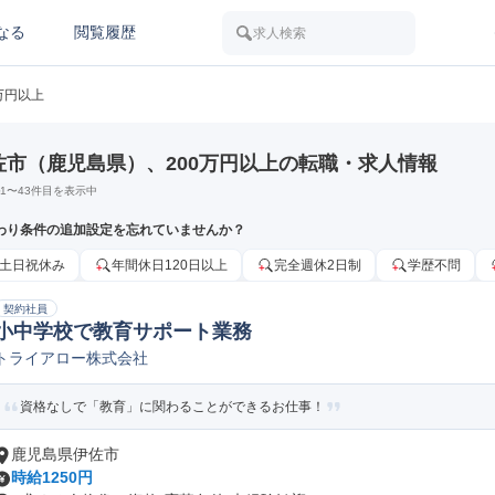
なる
閲覧履歴
求人検索
0万円以上
佐市（鹿児島県）、200万円以上の転職・求人情報
1
〜
43
件目を表示中
わり条件の追加設定を忘れていませんか？
土日祝休み
年間休日120日以上
完全週休2日制
学歴不問
契約社員
小中学校で教育サポート業務
トライアロー株式会社
資格なしで「教育」に関わることができるお仕事！
鹿児島県伊佐市
時給1250円