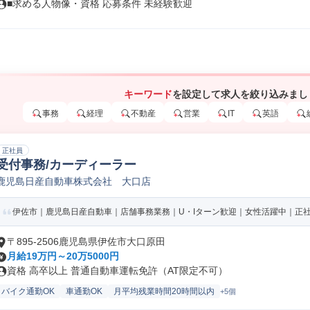
■求める人物像・資格 応募条件 未経験歓迎
キーワード
を設定して求人を絞り込みまし
事務
経理
不動産
営業
IT
英語
正社員
受付事務/カーディーラー
鹿児島日産自動車株式会社 大口店
伊佐市｜鹿児島日産自動車｜店舗事務業務｜U・Iターン歓迎｜女性活躍中｜正
〒895-2506鹿児島県伊佐市大口原田
月給19万円～20万5000円
資格 高卒以上 普通自動車運転免許（AT限定不可）
バイク通勤OK
車通勤OK
月平均残業時間20時間以内
+5個