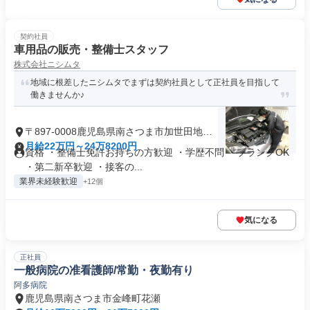
契約社員
車用品の販売・整備士スタッフ
株式会社ニシムタ
地域に根差したニシムタでまずは契約社員として正社員を目指して
働きませんか♪
〒897-0008鹿児島県南さつま市加世田地頭
所
月給22万円～24万8200円
資格 ・整備士免許お持ちの方歓迎 ・学歴不問 ・ブランクOK
・第二新卒歓迎 ・接客の...
業界未経験歓迎
+12個
気になる
正社員
一般病院の准看護師/常勤・夜勤有り
阿多病院
鹿児島県南さつま市金峰町花瀬