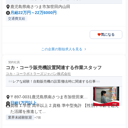
鹿児島県南さつま市加世田内山田
月給22万円～22万6000円
交通費支給
気になる
この企業の類似求人を見る
契約社員
コカ・コーラ販売機設置関連する作業スタッフ
コカ・コーラボトラーズジャパン株式会社
レアな経験！自動販売機の設置/撤去時に関連する仕事
〒897-0031鹿児島県南さつま市加世田東本
町
日給1万円以上
資格 1.学歴 高卒以上 2.資格 準中型免許 【性別や年齢を超え
た活躍を推進して...
業界未経験歓迎
+7個