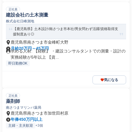
正社員
建設会社の土木測量
株式会社日峰測地
【鹿児島県】土木設計/南さつま市本社/男女問わず活躍/資格取得支
援制度あり◎
鹿児島県南さつま市金峰町大野
月給20万円～45万円
求める人材: 【経験】 ・建設コンサルタントでの測量・設計の
実務経験が5年以上 【資...
即日勤務OK
気になる
正社員
薬剤師
南さつまマリンバ薬局
鹿児島県南さつま市加世田村原
年俸450万円以上
主婦・主夫歓迎
+3個