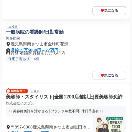
気になる
正社員
一般病院の看護師/日勤常勤
阿多病院
鹿児島県南さつま市金峰町花瀬
月給19万5000円～27万円
資格 看護師資格をお持ちの方
住宅手当あり
+4個
気になる
正社員
美容師・スタイリスト|全国1200店舗以上|要美容師免許
株式会社ハクブン
美容師免許を活かせる│ブランク年数不問│休日手当有
〒897-0008鹿児島県南さつま市加世田地頭