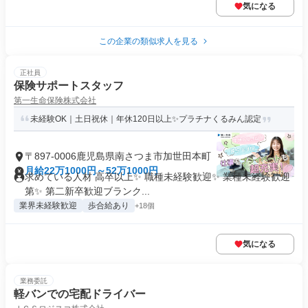
気になる
この企業の類似求人を見る
正社員
保険サポートスタッフ
第一生命保険株式会社
未経験OK｜土日祝休｜年休120日以上✨プラチナくるみん認定
〒897-0006鹿児島県南さつま市加世田本町
月給22万1000円～52万1000円
求めている人材 高卒以上✨ 職種未経験歓迎✨ 業種未経験歓迎
第✨ 第二新卒歓迎ブランク...
業界未経験歓迎
歩合給あり
+18個
気になる
業務委託
軽バンでの宅配ドライバー