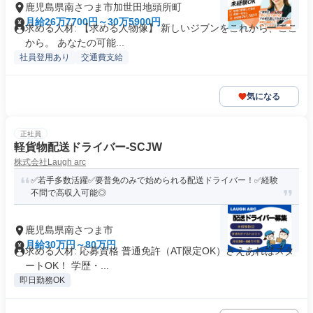
鹿児島県南さつま市加世田地頭所町
月給26万7700円～30万5900円
求める人材: 【求める人物像】 新しいジブンをこれから、ここ
から。 あなたの可能...
社員登用あり
交通費支給
気になる
正社員
軽貨物配送ドライバー-SCJW
株式会社Laugh arc
✅若手多数活躍✅要普免のみで始められる配送ドライバー！✅経験
不問で高収入可能◎
鹿児島県南さつま市
月給30万円～80万円
求める人材: 応募資格 普通免許（AT限定OK）さえあればスタ
ートOK！ 学歴・...
即日勤務OK