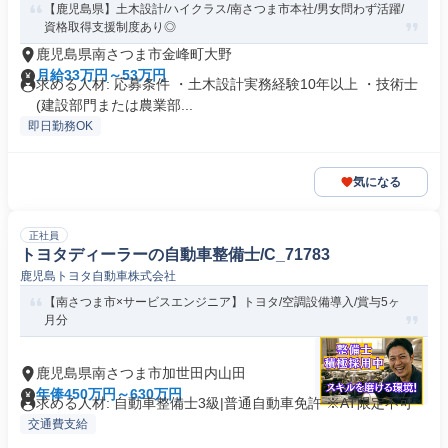
【鹿児島県】土木設計/ハイクラス/南さつま市本社/男女問わず活躍/
資格取得支援制度あり◎
鹿児島県南さつま市金峰町大野
月給33万円～53万円
求める人材: 応募条件 ・土木設計実務経験10年以上 ・技術士
(建設部門または農業部...
即日勤務OK
気になる
正社員
トヨタディーラーの自動車整備士/C_71783
鹿児島トヨタ自動車株式会社
【南さつま市×サービスエンジニア】トヨタ/空調設備導入/賞与5ヶ
月分
鹿児島県南さつま市加世田内山田
年俸450万円～630万円
求める人材: 自動車整備士3級|普通自動車免許 ※AT限定不可
交通費支給