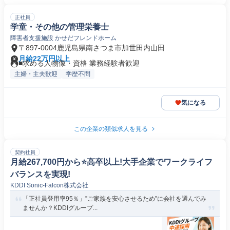
正社員
学童・その他の管理栄養士
障害者支援施設 かせだフレンドホーム
〒897-0004鹿児島県南さつま市加世田内山田
月給22万円以上
■求める人物像・資格 業務経験者歓迎
主婦・主夫歓迎
学歴不問
気になる
この企業の類似求人を見る
契約社員
月給267,700円から⭐️高卒以上!大手企業でワークライフ
バランスを実現!
KDDI Sonic-Falcon株式会社
「正社員登用率95％」”ご家族を安心させるため”に会社を選んでみ
ませんか？KDDIグループ...