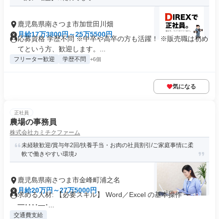
鹿児島県南さつま市加世田川畑
月給17万3800円～25万5500円
応募資格 学歴不問 ※中卒や高卒の方も活躍！ ※販売職は初め
てという方、歓迎します。...
フリーター歓迎
学歴不問
+6個
気になる
正社員
農場の事務員
株式会社カミチクファーム
未経験歓迎/賞与年2回/扶養手当・お肉の社員割引/ご家庭事情に柔
軟で働きやすい環境♪
鹿児島県南さつま市金峰町浦之名
月給20万円～27万5000円
求める人材: 【必要スキル】 Word／Excel の基本操作 ━
━････―･...
交通費支給