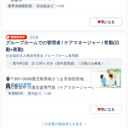
須条件 ━━━━━━ ✅...
業界未経験歓迎
歩合給あり
+19個
気になる
正社員
グループホームでの管理者 / ケアマネージャー / 常勤(日
勤+夜勤)
社会福祉法人椎原寿恵会 グループホーム有馬館
賞与年2回 計 2.00ヶ月分（前年度実績）！日勤のみ募集！
〒897-0008鹿児島県南さつま市加世田地頭
所
月給23万円
応募条件 介護支援専門員（ケアマネージャー）
車通勤OK
賞与あり
+1個
気になる
この企業の類似求人を見る