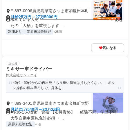
〒897-0006鹿児島県南さつま市加世田本町
月給25万円～27万5000円
求めている人材 ━━━━━━━━━━━━━━━━━ ✨ あな
たの「人柄」を重視します ...
制服あり
業界未経験歓迎
+25個
気になる
正社員
ミキサー車ドライバー
株式会社サン・エイ
40代・50代からの再出発「もう重い荷物は持ちたくない。」ボタ
ン操作の積み降ろしで、身体を...
〒899-3401鹿児島県南さつま市金峰町大野
月給21万540円～23万28円
■求める人物像・資格 【応募資格】 ・経験不問、学歴不問 ・
大型自動車運転免許必須 ・...
業界未経験歓迎
+6個