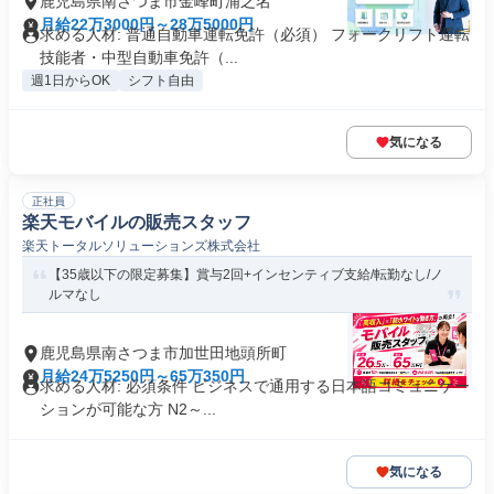
鹿児島県南さつま市金峰町浦之名
月給22万3000円～28万5000円
求める人材: 普通自動車運転免許（必須） フォークリフト運転
技能者・中型自動車免許（...
週1日からOK
シフト自由
気になる
正社員
楽天モバイルの販売スタッフ
楽天トータルソリューションズ株式会社
【35歳以下の限定募集】賞与2回+インセンティブ支給/転勤なし/ノ
ルマなし
鹿児島県南さつま市加世田地頭所町
月給24万5250円～65万350円
求める人材: 必須条件 ビジネスで通用する日本語コミュニケー
ションが可能な方 N2～...
気になる