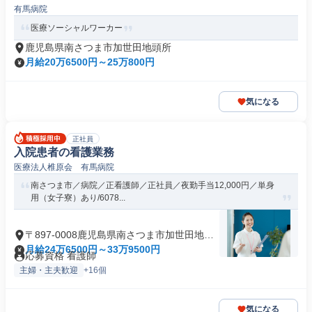
有馬病院
医療ソーシャルワーカー
鹿児島県南さつま市加世田地頭所
月給20万6500円～25万800円
気になる
正社員
入院患者の看護業務
医療法人椎原会 有馬病院
南さつま市／病院／正看護師／正社員／夜勤手当12,000円／単身
用（女子寮）あり/6078...
〒897-0008鹿児島県南さつま市加世田地頭
所
月給24万6500円～33万9500円
応募資格 看護師
主婦・主夫歓迎
+16個
気になる