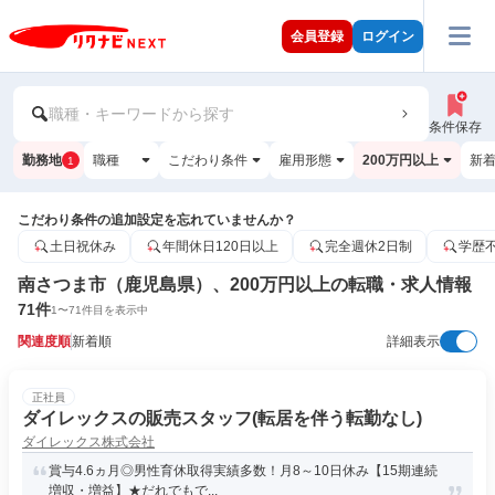
会員登録
ログイン
職種・キーワードから探す
条件保存
勤務地
職種
こだわり条件
雇用形態
200万円以上
新
1
こだわり条件の追加設定を忘れていませんか？
土日祝休み
年間休日120日以上
完全週休2日制
学歴
南さつま市（鹿児島県）、200万円以上の転職・求人情報
71
件
1
〜
71
件目を表示中
関連度順
新着順
詳細表示
正社員
ダイレックスの販売スタッフ(転居を伴う転勤なし)
ダイレックス株式会社
賞与4.6ヵ月◎男性育休取得実績多数！月8～10日休み【15期連続
増収・増益】★だれでもで...