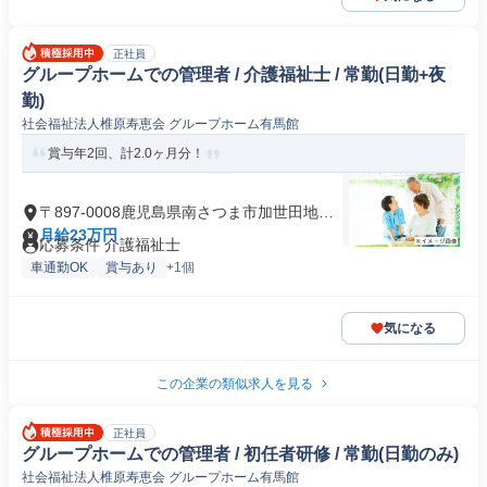
正社員
グループホームでの管理者 / 介護福祉士 / 常勤(日勤+夜
勤)
社会福祉法人椎原寿恵会 グループホーム有馬館
賞与年2回、計2.0ヶ月分！
〒897-0008鹿児島県南さつま市加世田地頭
所
月給23万円
応募条件 介護福祉士
車通勤OK
賞与あり
+1個
気になる
この企業の類似求人を見る
正社員
グループホームでの管理者 / 初任者研修 / 常勤(日勤のみ)
社会福祉法人椎原寿恵会 グループホーム有馬館