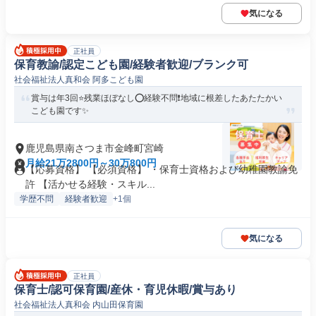
気になる
正社員
保育教諭/認定こども園/経験者歓迎/ブランク可
社会福祉法人真和会 阿多こども園
賞与は年3回⭐残業ほぼなし⭕経験不問❗️地域に根差したあたたかい
こども園です✨
鹿児島県南さつま市金峰町宮崎
月給21万2800円～30万800円
【応募資格】 【必須資格】 ・保育士資格および幼稚園教諭免
許 【活かせる経験・スキル...
学歴不問
経験者歓迎
+1個
気になる
正社員
保育士/認可保育園/産休・育児休暇/賞与あり
社会福祉法人真和会 内山田保育園