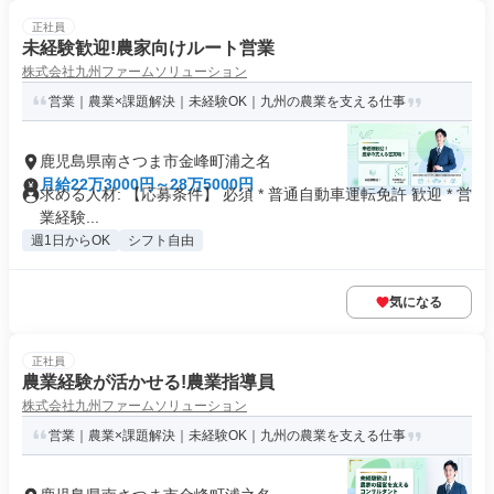
正社員
未経験歓迎!農家向けルート営業
株式会社九州ファームソリューション
営業｜農業×課題解決｜未経験OK｜九州の農業を支える仕事
鹿児島県南さつま市金峰町浦之名
月給22万3000円～28万5000円
求める人材: 【応募条件】 必須 * 普通自動車運転免許 歓迎 * 営
業経験...
週1日からOK
シフト自由
気になる
正社員
農業経験が活かせる!農業指導員
株式会社九州ファームソリューション
営業｜農業×課題解決｜未経験OK｜九州の農業を支える仕事