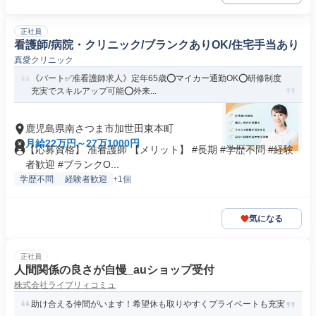
正社員
看護師/病院・クリニック/ブランクありOK/住宅手当あり
真愛クリニック
《パート✅准看護師求人》定年65歳⭕マイカー通勤OK⭕研修制度
充実でスキルアップ可能⭕外来...
鹿児島県南さつま市加世田東本町
月給22万円～27万1000円
【応募資格】 准看護師 【メリット】 #長期 #学歴不問 #経験
者歓迎 #ブランクO...
学歴不問
経験者歓迎
+1個
気になる
正社員
人間関係の良さが自慢_auショップ受付
株式会社ライブリィコミュ
助け合える仲間がいます！希望休も取りやすくプライベートも充実