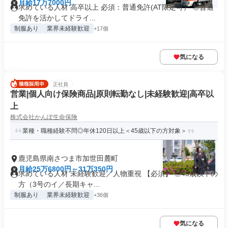
月給17万7000円
求めている人材 高卒以上 必須：普通免許(AT限定可） ◎普通
免許を活かしてドライ...
制服あり
業界未経験歓迎
+17個
気になる
正社員
営業|個人向け保険商品|原則転勤なし|未経験歓迎|高卒以
上
株式会社かんぽ生命保険
業種・職種経験不問◎年休120日以上＜45歳以下の方対象＞
鹿児島県南さつま市加世田麓町
月給25万6800円～31万350円
求めている人材 未経験歓迎／人物重視 【必須】 ◎45歳以下の
方（3号のイ／長期キャ...
制服あり
業界未経験歓迎
+36個
気になる