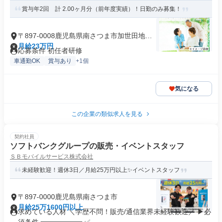
賞与年2回 計 2.00ヶ月分（前年度実績）！日勤のみ募集！
〒897-0008鹿児島県南さつま市加世田地頭
所
月給23万円
応募条件 初任者研修
車通勤OK
賞与あり
+1個
気になる
この企業の類似求人を見る
契約社員
ソフトバンクグループの販売・イベントスタッフ
ＳＢモバイルサービス株式会社
未経験歓迎！週休3日／月給25万円以上✨イベントスタッフ
〒897-0000鹿児島県南さつま市
月給25万1600円以上
求めている人材 ＼学歴不問！販売/通信業界未経験歓迎／ ▶必