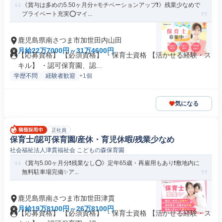
《賞与は多めの5.50ヶ月分⭐モチベーションアップ❗️》残業少なめで
プライベート充実⭕マイ...
鹿児島県南さつま市加世田内山田
月給22万7000円～31万4600円
【応募資格】 【必須資格】 ・保育士資格 【活かせる経験・ス
キル】 ・認可保育園、認...
学歴不問
経験者歓迎
+1個
気になる
正社員
保育士/認可保育園/産休・育児休暇/残業少なめ
社会福祉法人津貫福祉会 こどもの森保育園
《賞与5.00ヶ月分❗️残業なし⭕》定年65歳・再雇用もあり❗️敷地内に
無料駐車場完備✨ア...
鹿児島県南さつま市加世田津貫
月給19万8100円～26万8100円
【応募資格】 【必須資格】 ・保育士資格 【活かせる経験・ス