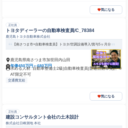
気になる
正社員
トヨタディーラーの自動車検査員/C_78384
鹿児島トヨタ自動車株式会社
【南さつま市×自動車検査員】トヨタ/空調設備導入/賞与5ヶ月分
鹿児島県南さつま市加世田内山田
年俸450万円～680万円
求める人材: 自動車整備士2級|自動車検査員|普通自動車免許 ※
AT限定不可
交通費支給
気になる
正社員
建設コンサルタント会社の土木設計
株式会社日峰測地 本社