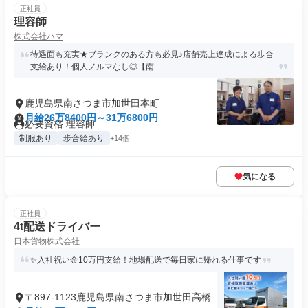
正社員
理容師
株式会社ハマ
待遇面も充実★ブランクのある方も必見♪店舗売上達成による歩合
支給あり！個人ノルマなし◎【南...
鹿児島県南さつま市加世田本町
月給26万8400円～31万6800円
必要資格 理容師
制服あり
歩合給あり
+14個
気になる
正社員
4t配送ドライバー
日本貨物株式会社
✨入社祝い金10万円支給！地場配送で毎日家に帰れる仕事です
〒897-1123鹿児島県南さつま市加世田高橋