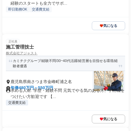
経験のスタートも全力でサポ...
即日勤務OK
交通費支給
気になる
正社員
施工管理技士
株式会社アジャスト
カミチクグループ/経験不問/30~40代活躍/経営層を目指せる環境/経
験者優遇
鹿児島県南さつま市金峰町浦之名
年俸480万円～550万円
求める人材: 学歴・経験不問 元気でやる気のある方、手に職を
つけたい方歓迎です 【...
交通費支給
気になる