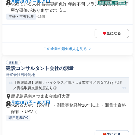
所
月給30万円～40万円
求めている人材 要美容師免許 年齢不問 ブランクある方も、丁
寧な研修があります ので安...
主婦・主夫歓迎
+13個
気になる
この企業の類似求人を見る
正社員
建設コンサルタント会社の測量
株式会社日峰測地
【鹿児島県】測量／ハイクラス／南さつま市本社／男女問わず活躍
／資格取得支援制度あり◎
鹿児島県南さつま市金峰町大野
月給29万円～40万円
求める人材: 【必須】 ・測量実務経験10年以上 ・測量士資格
保有 ・UAV（...
即日勤務OK
気になる