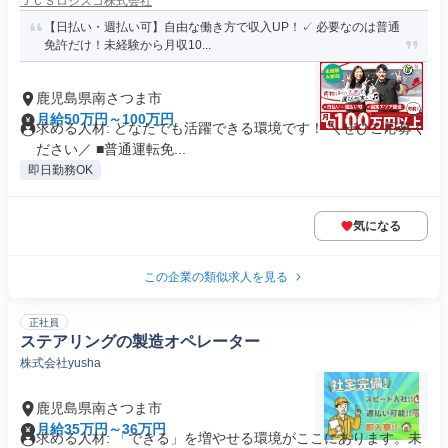
ＪＣＳロジスコ株式会社
【日払い・週払い可】自由な働き方で収入UP！✓ 必要なのは普通
免許だけ！未経験から月収10...
鹿児島県南さつま市
月給50万円～100万円
求める人材: どなたでも活躍できる環境です！ ＼ぜひご応募く
ださい／ ■普通運転免...
即日勤務OK
気になる
この企業の類似求人を見る
正社員
ステアリングの製造オペレーター
株式会社yusha
鹿児島県南さつま市
月給35万円～36万円
求める人材: 「できる」を増やせる環境がここにあります。未