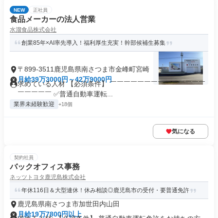
NEW
正社員
食品メーカーの法人営業
水溜食品株式会社
創業85年×AI率先導入！福利厚生充実！幹部候補生募集
〒899-3511鹿児島県南さつま市金峰町宮崎
月給39万3000円～42万9000円
求めている人材 【必須条件】 ￣￣￣￣￣￣￣￣￣￣￣￣￣￣
￣￣￣￣￣ ✅普通自動車運転...
業界未経験歓迎
+18個
気になる
契約社員
バックオフィス事務
ネッツトヨタ鹿児島株式会社
年休116日＆大型連休！休み相談◎鹿児島市の受付・要普通免許
鹿児島県南さつま市加世田内山田
月給19万7800円以上