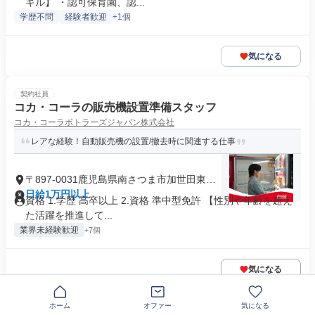
キル】 ・認可保育園、認...
学歴不問
経験者歓迎
+1個
気になる
契約社員
コカ・コーラの販売機設置準備スタッフ
コカ・コーラボトラーズジャパン株式会社
レアな経験！自動販売機の設置/撤去時に関連する仕事
〒897-0031鹿児島県南さつま市加世田東本
町
日給1万円以上
資格 1.学歴 高卒以上 2.資格 準中型免許 【性別や年齢を超え
た活躍を推進して...
業界未経験歓迎
+7個
気になる
ホーム
オファー
気になる
NEW
正社員