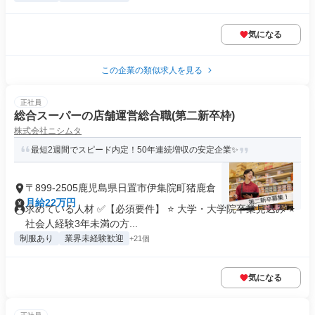
気になる
この企業の類似求人を見る
正社員
総合スーパーの店舗運営総合職(第二新卒枠)
株式会社ニシムタ
最短2週間でスピード内定！50年連続増収の安定企業✨
〒899-2505鹿児島県日置市伊集院町猪鹿倉
月給22万円
求めている人材 ✅【必須要件】 ⭐ 大学・大学院卒業見込み ⭐
社会人経験3年未満の方...
制服あり
業界未経験歓迎
+21個
気になる