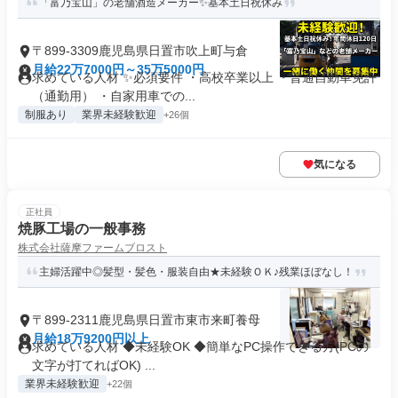
「富乃宝山」の老舗酒造メーカー✨基本土日祝休み
〒899-3309鹿児島県日置市吹上町与倉
月給22万7000円～35万5000円
求めている人材 ✨必須要件 ・高校卒業以上 ・普通自動車免許
（通勤用） ・自家用車での...
制服あり
業界未経験歓迎
+26個
気になる
正社員
焼豚工場の一般事務
株式会社薩摩ファームブロスト
主婦活躍中◎髪型・髪色・服装自由★未経験ＯＫ♪残業ほぼなし！
〒899-2311鹿児島県日置市東市来町養母
月給18万9200円以上
求めている人材 ◆未経験OK ◆簡単なPC操作できる方(PCの
文字が打てればOK) ...
業界未経験歓迎
+22個