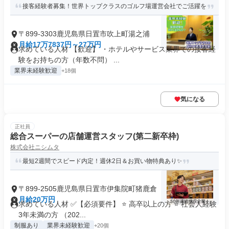
接客経験者募集！世界トップクラスのゴルフ場運営会社でご活躍を
〒899-3303鹿児島県日置市吹上町湯之浦
月給17万7837円～27万円
求めている人材 【歓迎】 ・ホテルやサービス業界での接客経
験をお持ちの方（年数不問） ...
業界未経験歓迎
+18個
気になる
正社員
総合スーパーの店舗運営スタッフ(第二新卒枠)
株式会社ニシムタ
最短2週間でスピード内定！週休2日＆お買い物特典あり✨
〒899-2505鹿児島県日置市伊集院町猪鹿倉
月給20万円
求めている人材 ✅【必須要件】 ⭐ 高卒以上の方 ⭐ 社会人経験
3年未満の方 （202...
制服あり
業界未経験歓迎
+20個