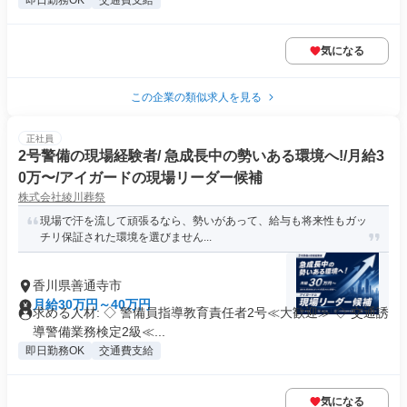
即日勤務OK
交通費支給
気になる
この企業の類似求人を見る
正社員
2号警備の現場経験者/ 急成長中の勢いある環境へ!/月給3
0万〜/アイガードの現場リーダー候補
株式会社綾川葬祭
現場で汗を流して頑張るなら、勢いがあって、給与も将来性もガッ
チリ保証された環境を選びません...
香川県善通寺市
月給30万円～40万円
求める人材: ◇ 警備員指導教育責任者2号≪大歓迎≫ ◇ 交通誘
導警備業務検定2級≪...
即日勤務OK
交通費支給
気になる