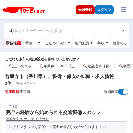
会員登録
ログイン
職種・キーワードから探す
勤務地
職種
こだわり条件
雇用形態
年収
新着のみ
1
こだわり条件の追加設定を忘れていませんか？
土日祝休み
年間休日120日以上
完全週休2日制
学歴
善通寺市（香川県）、警備・保安の転職・求人情報
3
件
1
〜
3
件目を表示中
関連度順
新着順
詳細表示
正社員
完全未経験から始められる交通警備スタッフ
株式会社セーフティリード
女性スタッフも活躍中！完全未経験から始められます！