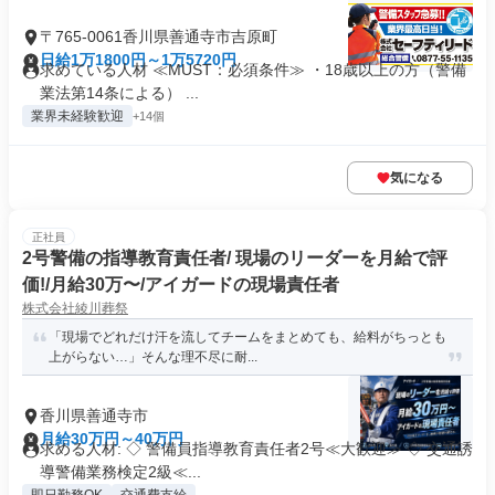
〒765-0061香川県善通寺市吉原町
日給1万1800円～1万5720円
求めている人材 ≪MUST：必須条件≫ ・18歳以上の方（警備
業法第14条による） ...
業界未経験歓迎
+14個
気になる
正社員
2号警備の指導教育責任者/ 現場のリーダーを月給で評
価!/月給30万〜/アイガードの現場責任者
株式会社綾川葬祭
「現場でどれだけ汗を流してチームをまとめても、給料がちっとも
上がらない…」そんな理不尽に耐...
香川県善通寺市
月給30万円～40万円
求める人材: ◇ 警備員指導教育責任者2号≪大歓迎≫ ◇ 交通誘
導警備業務検定2級≪...