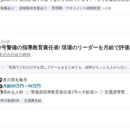
制服あり
資格取得支援あり
管理職・マネジメント経験歓迎
+12個
正社員
2号警備の指導教育責任者/ 現場のリーダーを月給で評価!
株式会社綾川葬祭
の現場責任者
「現場でどれだけ汗を流してチームをまとめても、給料がちっとも上がらない…」
香川県丸亀市
月給30万円～40万円
求める人材: ◇ 警備員指導教育責任者2号≪大歓迎≫ ◇ 交通誘導警...
即日勤務OK
交通費支給