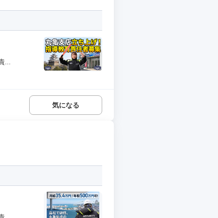
..
気になる
..