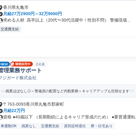
香川県丸亀市
月給27万2900円～32万9000円
求める人材: 高卒以上（20代〜30代活躍中！性別不問） 警備現場...
交通費支給
NEW
正社員
管理業務サポート
フジガード株式会社
残業ほぼなし◎＜警備員の配置など内勤業務＞キャリアアップも目指せます
〒763-0093香川県丸亀市郡家町
月給22万円
資格 ●40歳以下 （長期勤続によるキャリア形成のため） ●要普通運転..
車通勤OK
残業なし
交通費支給
原則定時退社
寮・社宅あり