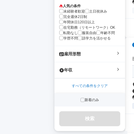
人気の条件
未経験者歓迎
土日祝休み
完全週休2日制
年間休日120日以上
在宅勤務（リモートワーク）OK
転勤なし
服装自由
年齢不問
学歴不問
語学力を活かせる
雇用形態
年収
すべての条件をクリア
新着のみ
検索