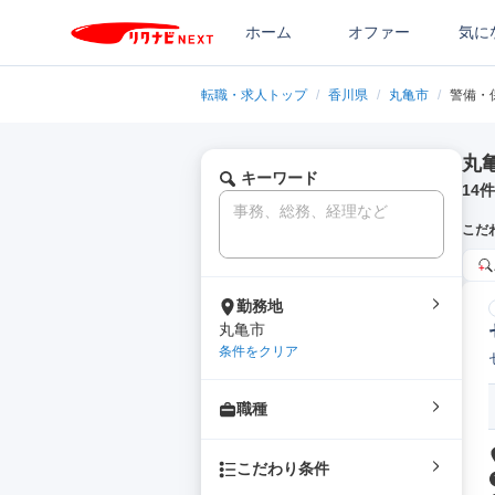
ホーム
オファー
気に
転職・求人トップ
/
香川県
/
丸亀市
/
警備・
丸
キーワード
14
件
こだ
勤務地
丸亀市
条件をクリア
職種
こだわり条件