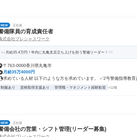
NEW
正社員
警備隊員の育成責任者
株式会社プレシャスワーク
月給35.4万円！年内に丸亀支店立ち上げを担う警備リーダー！
〒763-0000香川県丸亀市
月給35万4000円
求めている人材 以下のような方を求めています。 ✅2号警備指導教育責.
制服あり
資格取得支援あり
管理職・マネジメント経験歓迎
+12個
NEW
正社員
警備会社の営業・シフト管理(リーダー募集)
株式会社プレシャスワーク