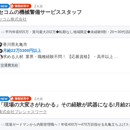
NEW
正社員
セコムの機械警備サービススタッフ
セコム株式会社
平均年収655万・賞与最大202万◆転勤なし地域限定◆未経験9割・20〜30代活躍◆
香川県丸亀市
月給22万5300円以上
求める人材: 業界・職種経験不問！ 【応募資格】 ・高卒以上 ...
交通費支給
NEW
正社員
「現場の大変さがわかる」その経験が武器になる!月給27.
株式会社プレシャスワーク
巡察担当者
現場ガードマンから内勤管理職へ！年収400万〜470万目指せる丸亀立ち上げス