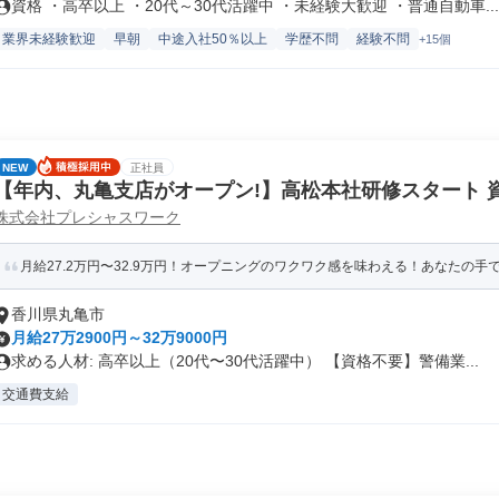
資格 ・高卒以上 ・20代～30代活躍中 ・未経験大歓迎 ・普通自動車...
業界未経験歓迎
早朝
中途入社50％以上
学歴不問
経験不問
+15個
NEW
正社員
【年内、丸亀支店がオープン!】高松本社研修スタート 
株式会社プレシャスワーク
警備会社の内勤メンバー
月給27.2万円〜32.9万円！オープニングのワクワク感を味わえる！あなたの手で
香川県丸亀市
月給27万2900円～32万9000円
求める人材: 高卒以上（20代〜30代活躍中） 【資格不要】警備業...
交通費支給