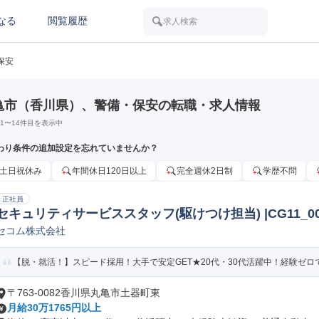
なる
閲覧履歴
求人検索
保安
亀市（香川県）、警備・保安の転職・求人情報
1
〜
14
件目を表示中
わり条件の追加設定を忘れていませんか？
土日祝休み
年間休日120日以上
完全週休2日制
学歴不問
正社員
セキュリティサービススタッフ(駆けつけ担当) |CG11_00
セコム株式会社
【脱・就活！】スピード採用！大手で安定GET★20代・30代活躍中！経験ゼロでも
〒763-0082香川県丸亀市土器町東
月給30万1765円以上