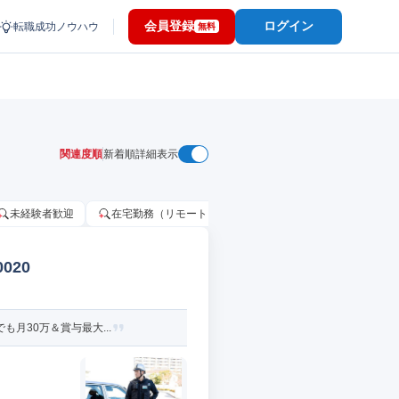
会員登録
ログイン
転職成功ノウハウ
無料
関連度順
新着順
詳細表示
未経験者歓迎
在宅勤務（リモートワーク）OK
家賃補助・住宅手当
020
月30万＆賞与最大...