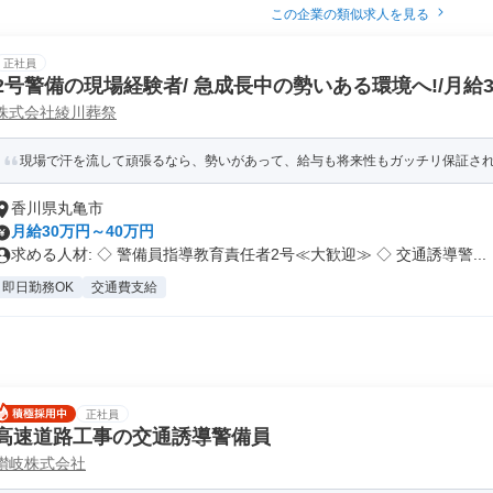
この企業の類似求人を見る
正社員
2号警備の現場経験者/ 急成長中の勢いある環境へ!/月給
株式会社綾川葬祭
リーダー候補
現場で汗を流して頑張るなら、勢いがあって、給与も将来性もガッチリ保証さ
香川県丸亀市
月給30万円～40万円
求める人材: ◇ 警備員指導教育責任者2号≪大歓迎≫ ◇ 交通誘導警...
即日勤務OK
交通費支給
正社員
高速道路工事の交通誘導警備員
讃岐株式会社