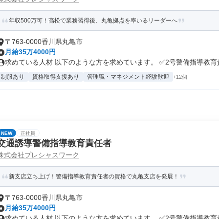
年収500万可！高松で業務習得後、丸亀拠点を率いるリーダーへ
〒763-0000香川県丸亀市
月給35万4000円
求めている人材 以下のような方を求めています。 ✅2号警備指導教育責.
制服あり
資格取得支援あり
管理職・マネジメント経験歓迎
+12個
NEW
正社員
交通誘導警備指導教育責任者
株式会社プレシャスワーク
新支店立ち上げ！警備指導教育責任者の資格で丸亀支店を発展！
〒763-0000香川県丸亀市
月給35万4000円
求めている人材 以下のような方を求めています。 ✅2号警備指導教育責.