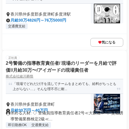
香川県仲多度郡多度津町多度津駅
月給30万4826円～76万5000円
交通費支給
気になる
正社員
2号警備の指導教育責任者/ 現場のリーダーを月給で評
価!/月給30万〜/アイガードの現場責任者
株式会社綾川葬祭
「現場でどれだけ汗を流してチームをまとめても、給料がちっとも
上がらない…」そんな理不尽に耐...
香川県仲多度郡多度津町
月給30万円～40万円
求める人材: ◇ 警備員指導教育責任者2号≪大歓迎≫ ◇ 交通誘
導警備業務検定2級≪...
即日勤務OK
交通費支給