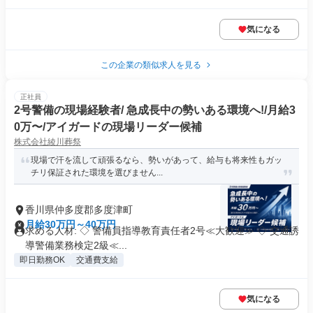
気になる
この企業の類似求人を見る
正社員
2号警備の現場経験者/ 急成長中の勢いある環境へ!/月給3
0万〜/アイガードの現場リーダー候補
株式会社綾川葬祭
現場で汗を流して頑張るなら、勢いがあって、給与も将来性もガッ
チリ保証された環境を選びません...
香川県仲多度郡多度津町
月給30万円～40万円
求める人材: ◇ 警備員指導教育責任者2号≪大歓迎≫ ◇ 交通誘
導警備業務検定2級≪...
即日勤務OK
交通費支給
気になる