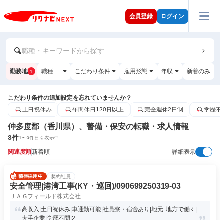
会員登録
ログイン
職種・キーワードから探す
勤務地
職種
こだわり条件
雇用形態
年収
新着のみ
1
こだわり条件の追加設定を忘れていませんか？
土日祝休み
年間休日120日以上
完全週休2日制
学歴
仲多度郡（香川県）、警備・保安の転職・求人情報
3
件
1
〜
3
件目を表示中
関連度順
新着順
詳細表示
契約社員
安全管理|港湾工事(KY・巡回)/090699250319-03
ＪＡＧフィールド株式会社
高収入|土日祝休み|車通勤可能|社員寮・宿舍あり|地元･地方で働く|
大手企業|学歴不問|2...