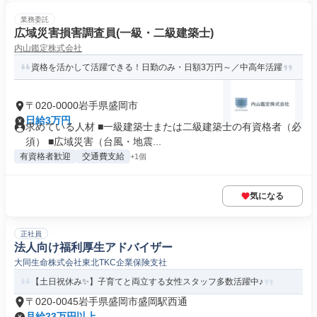
業務委託
広域災害損害調査員(一級・二級建築士)
内山鑑定株式会社
資格を活かして活躍できる！日勤のみ・日額3万円～／中高年活躍
〒020-0000岩手県盛岡市
日給3万円
求めている人材 ■一級建築士または二級建築士の有資格者（必
須） ■広域災害（台風・地震...
有資格者歓迎
交通費支給
+1個
気になる
正社員
法人向け福利厚生アドバイザー
大同生命株式会社東北TKC企業保険支社
【土日祝休み✨】子育てと両立する女性スタッフ多数活躍中♪
〒020-0045岩手県盛岡市盛岡駅西通
月給23万円以上