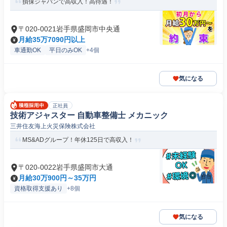
損保ジャパンで高収入！高待遇！
〒020-0021岩手県盛岡市中央通
月給35万7090円以上
車通勤OK
平日のみOK
+4個
気になる
正社員
技術アジャスター 自動車整備士 メカニック
三井住友海上火災保険株式会社
MS&ADグループ！年休125日で高収入！
〒020-0022岩手県盛岡市大通
月給30万900円～35万円
資格取得支援あり
+8個
気になる