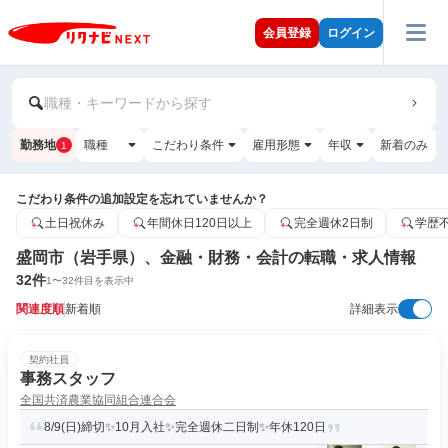
会員登録
ログイン
職種・キーワードから探す
勤務地
職種
こだわり条件
雇用形態
年収
新着のみ
1
こだわり条件の追加設定を忘れていませんか？
土日祝休み
年間休日120日以上
完全週休2日制
学歴
盛岡市（岩手県）、金融・財務・会計の転職・求人情報
32
件
1
〜
32
件目を表示中
関連度順
新着順
詳細表示
契約社員
事務スタッフ
全国共済農業協同組合連合会
8/9(日)締切✨10月入社✨完全週休二日制✨年休120日