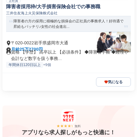
正社員
障害者採用枠/大手損害保険会社での事務職
三井住友海上火災保険株式会社
障害者の方の採用に積極的な損保会の正社員の事務求人！好待遇で
昇給もバッチリ♪女性の社会進出...
〒020-0022岩手県盛岡市大通
月給25万2700円
資格 【学歴】 高卒以上 【必須条件】 ◆障害者手帳 ◆経理や
会計など数字を扱う事務...
年間休日120日以上
+9個
気になる
無料
アプリなら求人探しがもっと快適に！