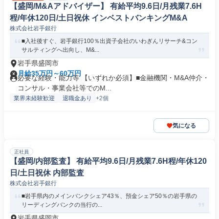
【盛岡/M&Aアドバイザー】 有給平均9.6日/月残業7.6H
程/年休120日/土日祝休 インベストバンキングM&A
株式会社岩手銀行
■入社後すぐ、岩手銀行100％出資子会社のいわぎんリサーチ&コン
サルティングへ出向し、M&...
岩手県盛岡市
月給35万円～60万円
必要な経験・能力等 【いずれか必須】■金融機関・M&A仲介・
コンサル・事業会社等でのM...
業界未経験歓迎
退職金あり
+2個
気になる
正社員
【盛岡/内部監査】 有給平均9.6日/月残業7.6H程/年休120
日/土日祝休 内部監査
株式会社岩手銀行
■岩手県内のメインバンクシェア43％、預金シェア50％の岩手県の
リーディングバンクの当行の...
岩手県盛岡市