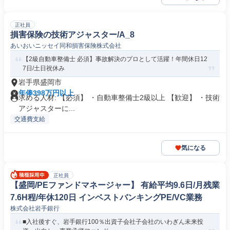
正社員
損害保険の技術アジャスター/A_8
あいおいニッセイ同和損害保険株式会社
【2級自動車整備士 必須】事故解決のプロとして活躍！年間休日12
7日/土日祝休み
岩手県盛岡市
年俸398万円以上
求める人材: 【必須】 ・自動車整備士2級以上 【歓迎】 ・技術
アジャスターに...
交通費支給
気になる
正社員
【盛岡/PEファンドマネージャー】 有給平均9.6日/月残業
7.6H程/年休120日 インベストバンキングPE/VC業務
株式会社岩手銀行
■入社後すぐ、岩手銀行100％出資子会社子会社のいわぎん未来投