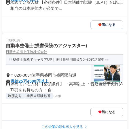
求めている人材 【必須条件】日本語能力試験（JLPT）N1以上
相当の日本語能力が必要で...
気になる
契約社員
自動車整備士(損害保険のアジャスター)
日新火災海上保険株式会社
整備士資格でキャリアUP！正社員登用前提/20~30代活躍中
〒020-0034岩手県盛岡市盛岡駅前通
月給25万4500円以上
求めている人材 【必須条件】 ・高卒以上 ・普通自動車免許(A
T可)をお持ちの方 ・⾃...
制服あり
業界未経験歓迎
+25個
気になる
この企業の類似求人を見る