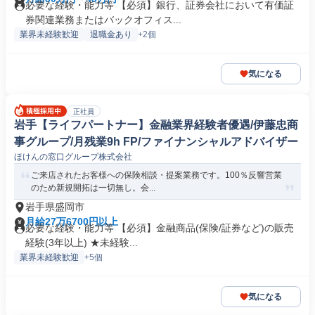
必要な経験・能力等 【必須】銀行、証券会社において有価証
券関連業務またはバックオフィス...
業界未経験歓迎
退職金あり
+2個
気になる
正社員
岩手【ライフパートナー】金融業界経験者優遇/伊藤忠商
事グループ/月残業9h FP/ファイナンシャルアドバイザー
ほけんの窓口グループ株式会社
ご来店されたお客様への保険相談・提案業務です。100％反響営業
のため新規開拓は一切無し。会...
岩手県盛岡市
月給27万6700円以上
必要な経験・能力等 【必須】金融商品(保険/証券など)の販売
経験(3年以上) ★未経験...
業界未経験歓迎
+5個
気になる