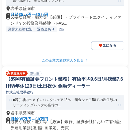
資へ出向し、事業承継ファンド...
岩手県盛岡市
月給35万円～60万円
必要な経験・能力等 【必須】・プライベートエクイティファ
ンドでの投資業務経験 ・FAS...
業界未経験歓迎
退職金あり
+2個
気になる
この企業の類似求人を見る
正社員
【盛岡/有価証券フロント業務】有給平均9.6日/月残業7.6
H程/年休120日/土日祝休 金融ディーラー
株式会社岩手銀行
■岩手県内のメインバンクシェア43％、預金シェア50％の岩手県の
リーディングバンクの当行の...
岩手県盛岡市
月給35万円～60万円
必要な経験・能力等 【必須】銀行、証券会社において有価証
券運用業務(運用計画策定、売買...