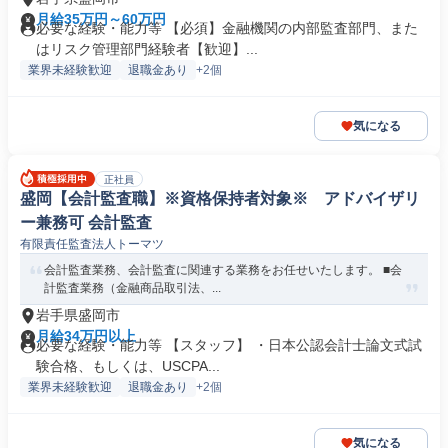
月給35万円～60万円
必要な経験・能力等 【必須】金融機関の内部監査部門、また
はリスク管理部門経験者【歓迎】...
業界未経験歓迎
退職金あり
+2個
気になる
正社員
盛岡【会計監査職】※資格保持者対象※ アドバイザリ
ー兼務可 会計監査
有限責任監査法人トーマツ
会計監査業務、会計監査に関連する業務をお任せいたします。 ■会
計監査業務（金融商品取引法、...
岩手県盛岡市
月給34万円以上
必要な経験・能力等 【スタッフ】 ・日本公認会計士論文式試
験合格、もしくは、USCPA...
業界未経験歓迎
退職金あり
+2個
気になる