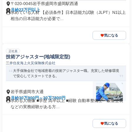
〒020-0045岩手県盛岡市盛岡駅西通
月給23万円以上
求めている人材 【必須条件】日本語能力試験（JLPT）N1以上
相当の日本語能力が必要で...
気になる
正社員
技術アジャスター(地域限定型)
三井住友海上火災保険株式会社
大手保険会社で地域密着の技術アジャスター職。充実した研修環境
で安心してスタートできる。
岩手県盛岡市大通
月給30万900円～30万7800円
求める人物像 ■学歴 高卒以上 ■経験 自動車整備士・鈑金塗装
などの実務経験がある方...
気になる