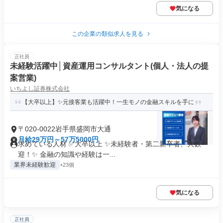
気になる
この企業の類似求人を見る
正社員
未経験活躍中│資産運用コンサルタント(個人・法人の提
案営業)
いちよし証券株式会社
【大卒以上】✨元接客業も活躍中！一生モノの金融スキルを手に
〒020-0022岩手県盛岡市大通
月給29万円～57万5000円
求めている人材 ✅大卒以上 ✨未経験者・第二新卒者、大歓
迎！✨ 金融の知識や経験は一...
業界未経験歓迎
+23個
気になる
正社員