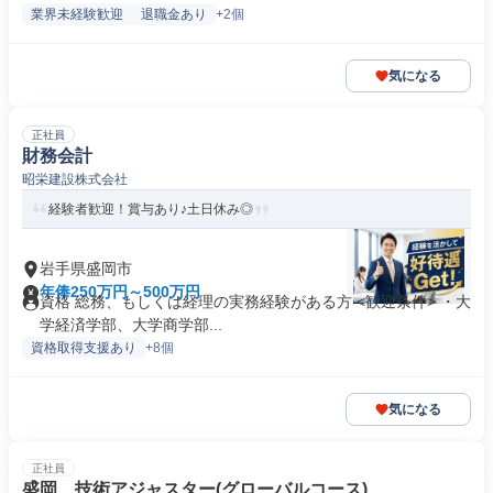
業界未経験歓迎
退職金あり
+2個
気になる
正社員
財務会計
昭栄建設株式会社
経験者歓迎！賞与あり♪土日休み◎
岩手県盛岡市
年俸250万円～500万円
資格 総務、もしくは経理の実務経験がある方 <歓迎条件> ・大
学経済学部、大学商学部...
資格取得支援あり
+8個
気になる
正社員
盛岡 技術アジャスター(グローバルコース)