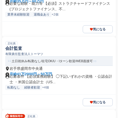
月給35万円～60万円
必要な経験・能力等 【必須】ストラクチャードファイナンス
(プロジェクトファイナンス、不...
業界未経験歓迎
退職金あり
+2個
気になる
正社員
会計監査
有限責任監査法人トーマツ
土日祝休み/転勤なし/在宅OK/U・Iターン歓迎/WEB面接可
岩手県盛岡市中央通
月給41万2000円～50万円
応募条件 【必須業務経験】 ◯下記いずれかの資格 ・公認会計
士 ・米国公認会計士（US...
転勤なし
経験者歓迎
+4個
気になる
正社員