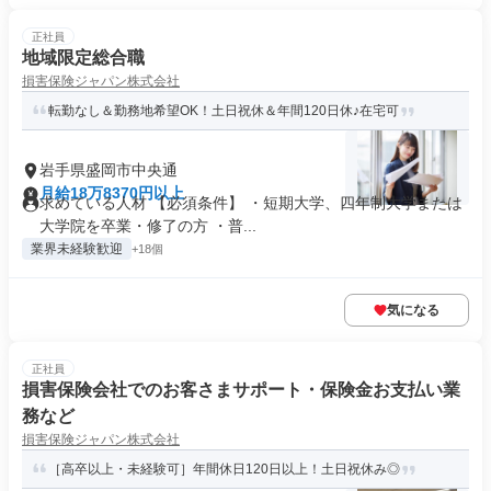
正社員
地域限定総合職
損害保険ジャパン株式会社
転勤なし＆勤務地希望OK！土日祝休＆年間120日休♪在宅可
岩手県盛岡市中央通
月給18万8370円以上
求めている人材 【必須条件】 ・短期大学、四年制大学または
大学院を卒業・修了の方 ・普...
業界未経験歓迎
+18個
気になる
正社員
損害保険会社でのお客さまサポート・保険金お支払い業
務など
損害保険ジャパン株式会社
［高卒以上・未経験可］年間休日120日以上！土日祝休み◎