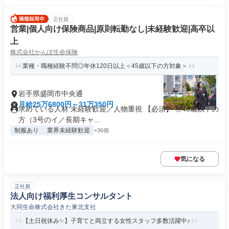
正社員
営業|個人向け保険商品|原則転勤なし|未経験歓迎|高卒以
上
株式会社かんぽ生命保険
業種・職種経験不問◎年休120日以上＜45歳以下の方対象＞
岩手県盛岡市中央通
月給25万6800円～31万350円
求めている人材 未経験歓迎／人物重視 【必須】 ◎45歳以下の
方（3号のイ／長期キャ...
制服あり
業界未経験歓迎
+36個
気になる
正社員
法人向け福利厚生コンサルタント
大同生命株式会社きた東北支社
【土日祝休み✨】子育てと両立する女性スタッフ多数活躍中♪