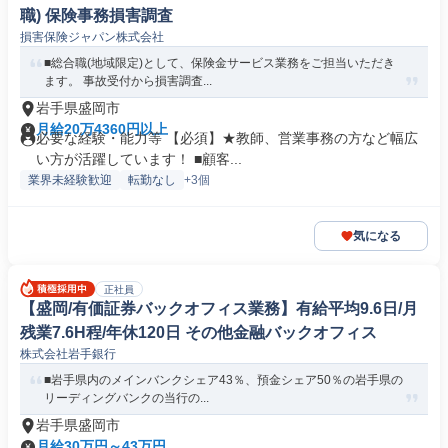
職) 保険事務損害調査
損害保険ジャパン株式会社
■総合職(地域限定)として、保険金サービス業務をご担当いただき
ます。 事故受付から損害調査...
岩手県盛岡市
月給20万4360円以上
必要な経験・能力等 【必須】★教師、営業事務の方など幅広
い方が活躍しています！ ■顧客...
業界未経験歓迎
転勤なし
+3個
気になる
正社員
【盛岡/有価証券バックオフィス業務】有給平均9.6日/月
残業7.6H程/年休120日 その他金融バックオフィス
株式会社岩手銀行
■岩手県内のメインバンクシェア43％、預金シェア50％の岩手県の
リーディングバンクの当行の...
岩手県盛岡市
月給30万円～43万円