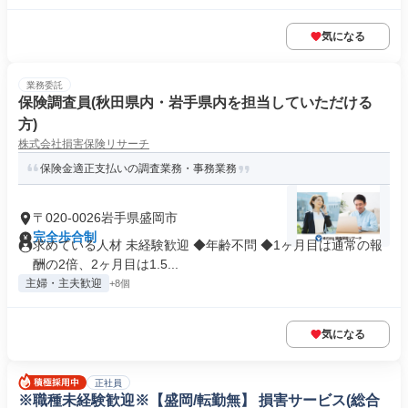
気になる
業務委託
保険調査員(秋田県内・岩手県内を担当していただける
方)
株式会社損害保険リサーチ
保険金適正支払いの調査業務・事務業務
〒020-0026岩手県盛岡市
完全歩合制
求めている人材 未経験歓迎 ◆年齢不問 ◆1ヶ月目は通常の報
酬の2倍、2ヶ月目は1.5...
主婦・主夫歓迎
+8個
気になる
正社員
※職種未経験歓迎※【盛岡/転勤無】 損害サービス(総合