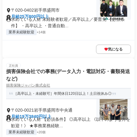
〒020-0402岩手県盛岡市
月給25万800円以上
求めている人材 未経験者歓迎／高卒以上／要普免 【必須条
件】 ・高卒以上 ・普通自動...
業界未経験歓迎
+14個
気になる
正社員
損害保険会社での事務(データ入力・電話対応・書類発送
など)
損害保険ジャパン株式会社
［高卒以上・未経験可］年間休日120日以上！土日祝休み◎
〒020-0021岩手県盛岡市中央通
月給19万3840円以上
求めている人材 【必須条件】 ◎高卒以上 《以下のような方を
歓迎！》 ★事務業務経験...
業界未経験歓迎
+20個