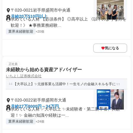
〒020-0021岩手県盛岡市中央通
月給20万510円以上
求めている人材 【必須条件】 ◎高卒以上 《以下のような方を
歓迎！》 ★事務業務経験...
業界未経験歓迎
+20個
気になる
正社員
未経験から始める資産アドバイザー
いちよし証券株式会社
【大卒以上】✨元接客業も活躍中！一生モノの金融スキルを手に
〒020-0022岩手県盛岡市大通
月給27万8000円～34万円
求めている人材 ✅大卒以上 ✨未経験者・第二新卒者、大歓
迎！✨ 金融の知識や経験は一...
業界未経験歓迎
+24個