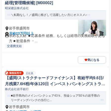
経理[管理職候補] [M00002]
昭栄建設株式会社
＼転勤なし！／盛岡に根ざして活躍したい方にオススメ♪
岩手県盛岡市
月給23万円以上
求める人材: ■ 応募条件 総務、もしくは経理の実務経験がある
方 ■ 歓迎条件 ・...
交通費支給
気になる
正社員
【盛岡/ストラクチャードファイナンス】有給平均9.6日/
月残業7.6H程/年休120日 インベストバンキングストラク
株式会社岩手銀行
チャードファイナンス
■岩手県内のメインバンクシェア43％、預金シェア50％の岩手県の
リーディングバンクの当行に...
岩手県盛岡市