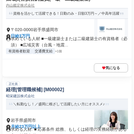
内山鑑定株式会社
資格を活かして活躍できる！日勤のみ・日額3万円～／中高年活躍
〒020-0000岩手県盛岡市
日給3万円
求めている人材 ■一級建築士または二級建築士の有資格者（必
須） ■広域災害（台風・地震...
有資格者歓迎
交通費支給
+1個
気になる
正社員
経理[管理職候補] [M00002]
昭栄建設株式会社
＼転勤なし！／盛岡に根ざして活躍したい方にオススメ♪
岩手県盛岡市
月給23万円以上
求める人材: ■ 応募条件 総務、もしくは経理の実務経験がある