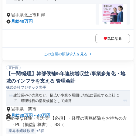
岩手県北上市川岸
月給40万円
気になる
この企業の類似求人を見る
正社員
【一関/経理】幹部候補/5年連続増収益 /事業多角化・地
域のインフラを支える 管理会計
株式会社フジテック岩手
建設業や小売業など、幅広い事業を展開し地域に貢献する当社に
て、経理総務の部長候補として経営...
岩手県一関市
月給30万円～40万円
必要な経験・能力等 【必須】・経理の実務経験をお持ちの方
・PL（損益計算書）、BS（...
業界未経験歓迎
+3個