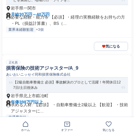
どを展開し、地域のカーライフを...
岩手県一関市
月給30万円～40万円
必要な経験・能力等 【必須】・経理の実務経験をお持ちの方
・PL（損益計算書）、BS（...
業界未経験歓迎
+3個
気になる
正社員
損害保険の技術アジャスター/A_9
あいおいニッセイ同和損害保険株式会社
【2級自動車整備士 必須】事故解決のプロとして活躍！年間休日12
7日/土日祝休み
岩手県北上市鍛冶町
年俸398万円以上
求める人材: 【必須】 ・自動車整備士2級以上 【歓迎】 ・技術
アジャスターに...
交通費支給
ホーム
オファー
気になる