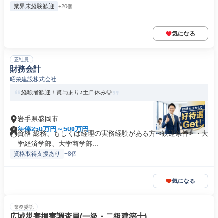
業界未経験歓迎
+20個
気になる
正社員
財務会計
昭栄建設株式会社
経験者歓迎！賞与あり♪土日休み◎
岩手県盛岡市
年俸250万円～500万円
資格 総務、もしくは経理の実務経験がある方 <歓迎条件> ・大
学経済学部、大学商学部...
資格取得支援あり
+8個
気になる
業務委託
広域災害損害調査員(一級・二級建築士)