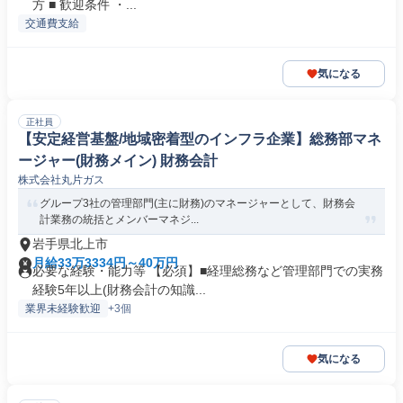
方 ■ 歓迎条件 ・...
交通費支給
気になる
正社員
【安定経営基盤/地域密着型のインフラ企業】総務部マネ
ージャー(財務メイン) 財務会計
株式会社丸片ガス
グループ3社の管理部門(主に財務)のマネージャーとして、財務会
計業務の統括とメンバーマネジ...
岩手県北上市
月給33万3334円～40万円
必要な経験・能力等 【必須】■経理総務など管理部門での実務
経験5年以上(財務会計の知識...
業界未経験歓迎
+3個
気になる