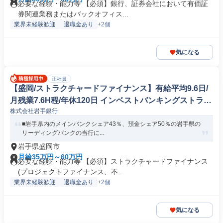
必要な経験・能力等 【必須】銀行、証券会社において有価証
券関連業務またはバックオフィス...
業界未経験歓迎
退職金あり
+2個
気になる
正社員
【盛岡/ストラクチャードファイナンス】有給平均9.6日/
月残業7.6H程/年休120日 インベストバンキングストラク
株式会社岩手銀行
チャードファイナンス
■岩手県内のメインバンクシェア43％、預金シェア50％の岩手県の
リーディングバンクの当行に...
岩手県盛岡市
月給35万円～60万円
必要な経験・能力等 【必須】ストラクチャードファイナンス
(プロジェクトファイナンス、不...
業界未経験歓迎
退職金あり
+2個
気になる