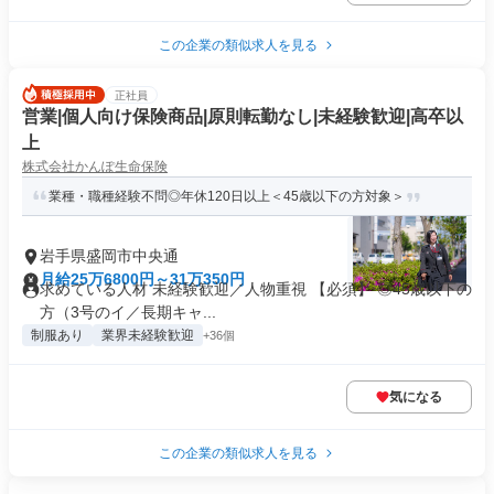
この企業の類似求人を見る
正社員
営業|個人向け保険商品|原則転勤なし|未経験歓迎|高卒以
上
株式会社かんぽ生命保険
業種・職種経験不問◎年休120日以上＜45歳以下の方対象＞
岩手県盛岡市中央通
月給25万6800円～31万350円
求めている人材 未経験歓迎／人物重視 【必須】 ◎45歳以下の
方（3号のイ／長期キャ...
制服あり
業界未経験歓迎
+36個
気になる
この企業の類似求人を見る