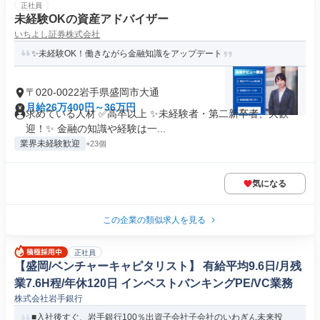
正社員
未経験OKの資産アドバイザー
いちよし証券株式会社
✨未経験OK！働きながら金融知識をアップデート
〒020-0022岩手県盛岡市大通
月給26万400円～36万円
求めている人材 ✅高卒以上 ✨未経験者・第二新卒者、大歓
迎！✨ 金融の知識や経験は一...
業界未経験歓迎
+23個
気になる
この企業の類似求人を見る
正社員
【盛岡/ベンチャーキャピタリスト】 有給平均9.6日/月残
業7.6H程/年休120日 インベストバンキングPE/VC業務
株式会社岩手銀行
■入社後すぐ、岩手銀行100％出資子会社子会社のいわぎん未来投