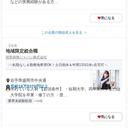
などの実務経験がある方...
気になる
この企業の類似求人を見る
正社員
地域限定総合職
損害保険ジャパン株式会社
転勤なし＆勤務地希望OK！土日祝休＆年間120日休♪在宅可
岩手県盛岡市中央通
月給18万8370円以上
求めている人材 【必須条件】 ・短期大学、四年制大学または
大学院を卒業・修了の方 ・普...
業界未経験歓迎
+18個
気になる