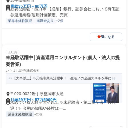
岩手県盛岡市
月給35万円～60万円
必要な経験・能力等 【必須】銀行、証券会社において有価証
券運用業務(運用計画策定、売買...
業界未経験歓迎
退職金あり
+2個
気になる
正社員
未経験活躍中│資産運用コンサルタント(個人・法人の提
案営業)
いちよし証券株式会社
【大卒以上】✨元接客業も活躍中！一生モノの金融スキルを手に
〒020-0022岩手県盛岡市大通
月給29万円～57万5000円
求めている人材 ✅大卒以上 ✨未経験者・第二新卒者、大歓
迎！✨ 金融の知識や経験は一...
業界未経験歓迎
+23個