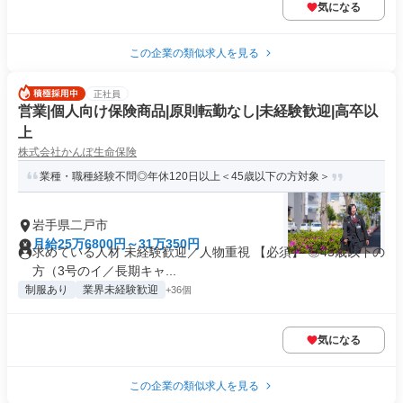
気になる
この企業の類似求人を見る
正社員
営業|個人向け保険商品|原則転勤なし|未経験歓迎|高卒以
上
株式会社かんぽ生命保険
業種・職種経験不問◎年休120日以上＜45歳以下の方対象＞
岩手県二戸市
月給25万6800円～31万350円
求めている人材 未経験歓迎／人物重視 【必須】 ◎45歳以下の
方（3号のイ／長期キャ...
制服あり
業界未経験歓迎
+36個
気になる
この企業の類似求人を見る