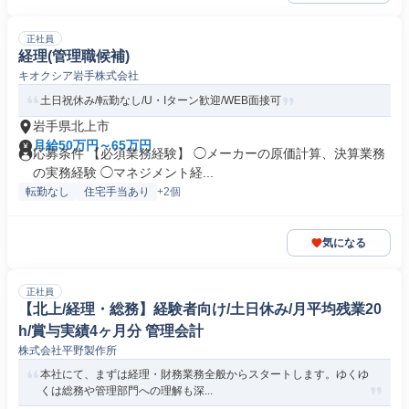
正社員
経理(管理職候補)
キオクシア岩手株式会社
土日祝休み/転勤なし/U・Iターン歓迎/WEB面接可
岩手県北上市
月給50万円～65万円
応募条件 【必須業務経験】 ◯メーカーの原価計算、決算業務
の実務経験 ◯マネジメント経...
転勤なし
住宅手当あり
+2個
気になる
正社員
【北上/経理・総務】経験者向け/土日休み/月平均残業20
h/賞与実績4ヶ月分 管理会計
株式会社平野製作所
本社にて、まずは経理・財務業務全般からスタートします。ゆくゆ
くは総務や管理部門への理解も深...