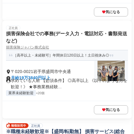
気になる
正社員
損害保険会社での事務(データ入力・電話対応・書類発送
など)
損害保険ジャパン株式会社
［高卒以上・未経験可］年間休日120日以上！土日祝休み◎
〒020-0021岩手県盛岡市中央通
月給19万3840円以上
求めている人材 【必須条件】 ◎高卒以上 《以下のような方を
歓迎！》 ★事務業務経験...
業界未経験歓迎
+20個
気になる
正社員
※職種未経験歓迎※【盛岡/転勤無】 損害サービス(総合