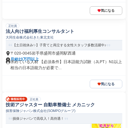
気になる
正社員
法人向け福利厚生コンサルタント
大同生命株式会社きた東北支社
【土日祝休み✨】子育てと両立する女性スタッフ多数活躍中♪
〒020-0045岩手県盛岡市盛岡駅西通
月給23万円以上
求めている人材 【必須条件】日本語能力試験（JLPT）N1以上
相当の日本語能力が必要で...
気になる
正社員
技術アジャスター 自動車整備士 メカニック
損害保険ジャパン株式会社(SOMPOグループ)
損保ジャパンで高収入！高待遇！