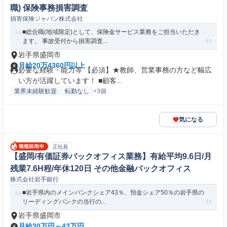
職) 保険事務損害調査
損害保険ジャパン株式会社
■総合職(地域限定)として、保険金サービス業務をご担当いただき
ます。 事故受付から損害調査...
岩手県盛岡市
月給20万4360円以上
必要な経験・能力等 【必須】★教師、営業事務の方など幅広
い方が活躍しています！ ■顧客...
業界未経験歓迎
転勤なし
+3個
気になる
正社員
【盛岡/有価証券バックオフィス業務】有給平均9.6日/月
残業7.6H程/年休120日 その他金融バックオフィス
株式会社岩手銀行
■岩手県内のメインバンクシェア43％、預金シェア50％の岩手県の
リーディングバンクの当行の...
岩手県盛岡市
月給30万円～43万円