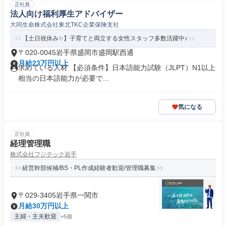
正社員
法人向け福利厚生アドバイザー
大同生命株式会社東北TKC企業保険支社
【土日祝休み✨】子育てと両立する女性スタッフ多数活躍中♪
〒020-0045岩手県盛岡市盛岡駅西通
月給23万円以上
求めている人材 【必須条件】日本語能力試験（JLPT）N1以上
相当の日本語能力が必要で...
気になる
正社員
経理管理職
株式会社フジテック岩手
経営幹部候補/BS・PL作成経験者歓迎/管理職募集
〒029-3405岩手県一関市
月給30万円以上
主婦・主夫歓迎
+5個