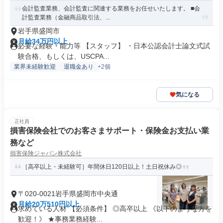
会計監査業務、会計監査に関連する業務をお任せいたします。 ■会
計監査業務（金融商品取引法、...
岩手県盛岡市
月給34万円以上
必要な経験・能力等 【スタッフ】 ・日本公認会計士論文式試
験合格、もしくは、USCPA...
業界未経験歓迎
退職金あり
+2個
気になる
正社員
損害保険会社でのお客さまサポート・保険金お支払い業
務など
損害保険ジャパン株式会社
［高卒以上・未経験可］年間休日120日以上！土日祝休み◎
〒020-0021岩手県盛岡市中央通
月給20万510円以上
求めている人材 【必須条件】 ◎高卒以上 《以下のような方を
歓迎！》 ★事務業務経験...