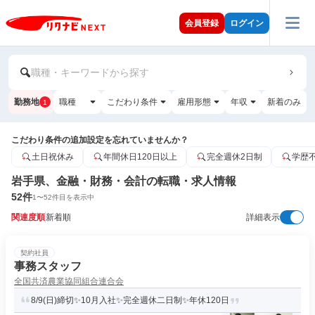
会員登録
ログイン
職種・キーワードから探す
勤務地
職種
こだわり条件
雇用形態
年収
新着のみ
1
こだわり条件の追加設定を忘れていませんか？
土日祝休み
年間休日120日以上
完全週休2日制
学歴
岩手県、金融・財務・会計の転職・求人情報
52
件
1
〜
52
件目を表示中
関連度順
新着順
詳細表示
契約社員
事務スタッフ
全国共済農業協同組合連合会
8/9(日)締切✨10月入社✨完全週休二日制✨年休120日