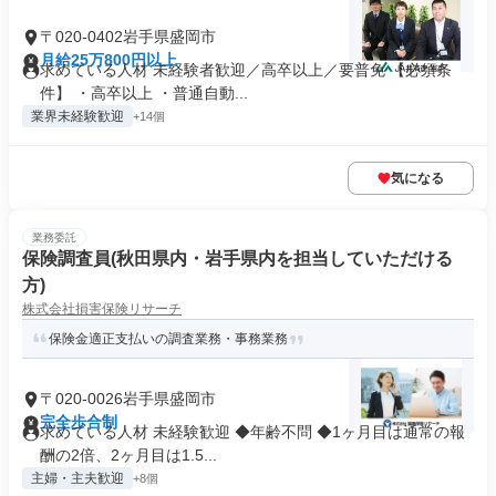
〒020-0402岩手県盛岡市
月給25万800円以上
求めている人材 未経験者歓迎／高卒以上／要普免 【必須条
件】 ・高卒以上 ・普通自動...
業界未経験歓迎
+14個
気になる
業務委託
保険調査員(秋田県内・岩手県内を担当していただける
方)
株式会社損害保険リサーチ
保険金適正支払いの調査業務・事務業務
〒020-0026岩手県盛岡市
完全歩合制
求めている人材 未経験歓迎 ◆年齢不問 ◆1ヶ月目は通常の報
酬の2倍、2ヶ月目は1.5...
主婦・主夫歓迎
+8個