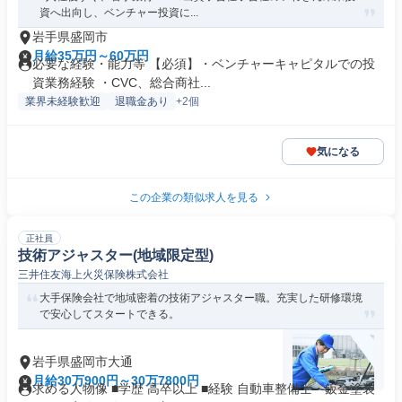
資へ出向し、ベンチャー投資に...
岩手県盛岡市
月給35万円～60万円
必要な経験・能力等 【必須】・ベンチャーキャピタルでの投
資業務経験 ・CVC、総合商社...
業界未経験歓迎
退職金あり
+2個
気になる
この企業の類似求人を見る
正社員
技術アジャスター(地域限定型)
三井住友海上火災保険株式会社
大手保険会社で地域密着の技術アジャスター職。充実した研修環境
で安心してスタートできる。
岩手県盛岡市大通
月給30万900円～30万7800円
求める人物像 ■学歴 高卒以上 ■経験 自動車整備士・鈑金塗装