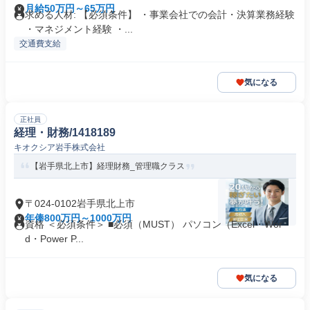
月給50万円～65万円
求める人材: 【必須条件】 ・事業会社での会計・決算業務経験
・マネジメント経験 ・...
交通費支給
気になる
正社員
経理・財務/1418189
キオクシア岩手株式会社
【岩手県北上市】経理財務_管理職クラス
〒024-0102岩手県北上市
年俸800万円～1000万円
資格 ＜必須条件＞ ■必須（MUST） パソコン（Excel・Wor
d・Power P...
気になる