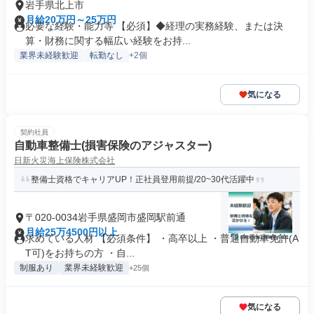
岩手県北上市
月給20万円～25万円
必要な経験・能力等 【必須】◆経理の実務経験、または決
算・財務に関する幅広い経験をお持...
業界未経験歓迎
転勤なし
+2個
気になる
契約社員
自動車整備士(損害保険のアジャスター)
日新火災海上保険株式会社
整備士資格でキャリアUP！正社員登用前提/20~30代活躍中
〒020-0034岩手県盛岡市盛岡駅前通
月給25万4500円以上
求めている人材 【必須条件】 ・高卒以上 ・普通自動車免許(A
T可)をお持ちの方 ・⾃...
制服あり
業界未経験歓迎
+25個
気になる