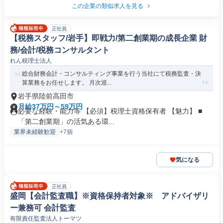
この企業の類似求人を見る
正社員
【税務スタッフ/岩手】即戦力/第二創業期の成長企業 財
務/会計/税務コンサルタント
れん税理士法人
総合財務会計・コンサルティング事業を行う当社にて税務監査・決
算業務をお任せします。 月次巡...
岩手県陸前高田市
月給37万円～59万円
必要な経験・能力等 【必須】税理士資格保有者 【魅力】 ■
「第二創業期」の活気ある環...
業界未経験歓迎
+7個
気になる
正社員
盛岡【会計監査職】※資格保持者対象※ アドバイザリ
ー兼務可 会計監査
有限責任監査法人トーマツ