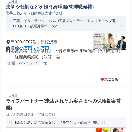
正社員
決算や仕訳などを担う経理職(管理職候補)
岩手三菱ふそう自動車販売株式会社
三菱ふそうトラック・バスの正規ディーラー／キャリアアップ可／
OJTあり／残業月平均11h／...
〒020-0767岩手県滝沢市
月給25万円～28万円
応募資格 【必須条件】 ・普通自動車運転免許（A/T限定可）
・経理業務経験（決算・会...
副業・WワークOK
+7個
気になる
正社員
ライフパートナー(来店されたお客さまへの保険提案営
業)
ほけんの窓口グループ株式会社
【釜石配属】訪問営業なし・ノルマなし・残業10H以下