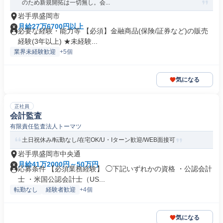
のため新規開拓は一切無し。会...
岩手県盛岡市
月給27万6700円以上
必要な経験・能力等 【必須】金融商品(保険/証券など)の販売
経験(3年以上) ★未経験...
業界未経験歓迎
+5個
気になる
正社員
会計監査
有限責任監査法人トーマツ
土日祝休み/転勤なし/在宅OK/U・Iターン歓迎/WEB面接可
岩手県盛岡市中央通
月給41万2000円～50万円
応募条件 【必須業務経験】 ◯下記いずれかの資格 ・公認会計
士 ・米国公認会計士（US...
転勤なし
経験者歓迎
+4個
気になる