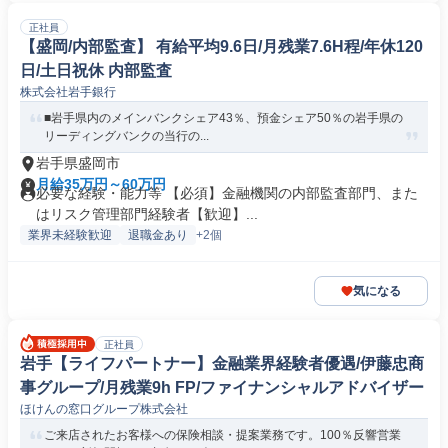
正社員
【盛岡/内部監査】 有給平均9.6日/月残業7.6H程/年休120
日/土日祝休 内部監査
株式会社岩手銀行
■岩手県内のメインバンクシェア43％、預金シェア50％の岩手県の
リーディングバンクの当行の...
岩手県盛岡市
月給35万円～60万円
必要な経験・能力等 【必須】金融機関の内部監査部門、また
はリスク管理部門経験者【歓迎】...
業界未経験歓迎
退職金あり
+2個
気になる
正社員
岩手【ライフパートナー】金融業界経験者優遇/伊藤忠商
事グループ/月残業9h FP/ファイナンシャルアドバイザー
ほけんの窓口グループ株式会社
ご来店されたお客様への保険相談・提案業務です。100％反響営業