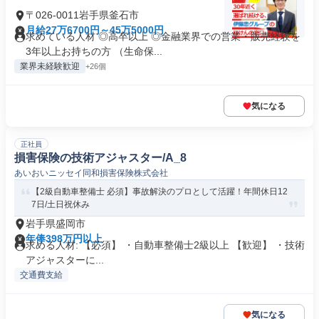
〒026-0011岩手県釜石市
月給27万6700円～45万5000円
求めている人材 ◎高卒以上 ◎金融業界での営業・販売経験を
3年以上お持ちの方 （生命保...
業界未経験歓迎
+26個
気になる
正社員
損害保険の技術アジャスター/A_8
あいおいニッセイ同和損害保険株式会社
【2級自動車整備士 必須】事故解決のプロとして活躍！年間休日12
7日/土日祝休み
岩手県盛岡市
年俸398万円以上
求める人材: 【必須】 ・自動車整備士2級以上 【歓迎】 ・技術
アジャスターに...
交通費支給
気になる