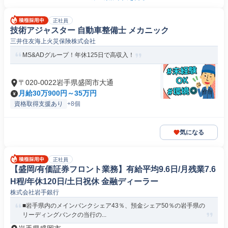
正社員
技術アジャスター 自動車整備士 メカニック
三井住友海上火災保険株式会社
MS&ADグループ！年休125日で高収入！
〒020-0022岩手県盛岡市大通
月給30万900円～35万円
資格取得支援あり
+8個
気になる
正社員
【盛岡/有価証券フロント業務】有給平均9.6日/月残業7.6
H程/年休120日/土日祝休 金融ディーラー
株式会社岩手銀行
■岩手県内のメインバンクシェア43％、預金シェア50％の岩手県の
リーディングバンクの当行の...