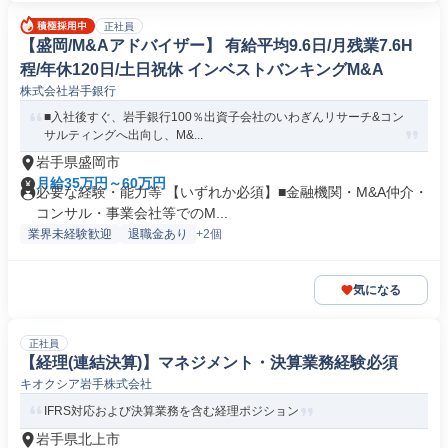
正社員
【盛岡/M&Aアドバイザー】 有給平均9.6日/月残業7.6H
程/年休120日/土日祝休 インベストバンキングM&A
株式会社岩手銀行
■入社後すぐ、岩手銀行100％出資子会社のいわぎんリサーチ&コン
サルティングへ出向し、M&...
岩手県盛岡市
月給35万円～60万円
必要な経験・能力等 【いずれか必須】■金融機関・M&A仲介・
コンサル・事業会社等でのM...
業界未経験歓迎
退職金あり
+2個
気になる
正社員
【経理(連結決算)】マネジメント・決算業務経験必須
キオクシア岩手株式会社
IFRS対応および決算業務を含む経理ポジション
岩手県北上市