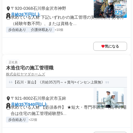
〒920-0368石川県金沢市神野
月給26万円以上
求めている人材 下記いずれかの施工管理の実務経験がある方
（経験年数不問）、または資格を...
歩合給あり
介護休暇あり
+10個
気になる
正社員
木造住宅の施工管理職
株式会社ヤマダホームズ
【石川・富山】《月給35万円～＋賞与+インセン上限無》
〒921-8002石川県金沢市玉鉾
月給35万940円以上
求めている人材 【必須条件】 ★短大・専門卒以上 （高卒の場
合は住宅の施工管理経験歴5...
歩合給あり
+22個