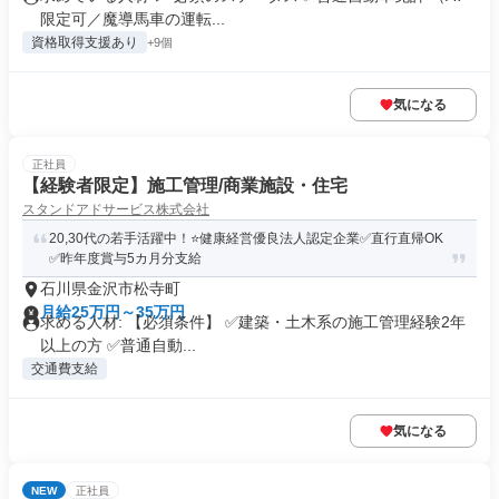
限定可／魔導馬車の運転...
資格取得支援あり
+9個
気になる
正社員
【経験者限定】施工管理/商業施設・住宅
スタンドアドサービス株式会社
20,30代の若手活躍中！⭐健康経営優良法人認定企業✅直行直帰OK
✅昨年度賞与5カ月分支給
石川県金沢市松寺町
月給25万円～35万円
求める人材: 【必須条件】 ✅建築・土木系の施工管理経験2年
以上の方 ✅普通自動...
交通費支給
気になる
NEW
正社員