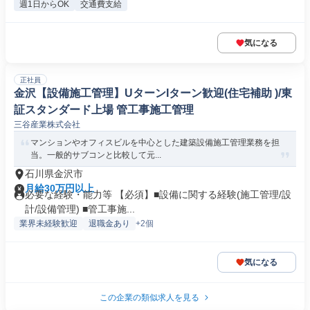
週1日からOK
交通費支給
気になる
正社員
金沢【設備施工管理】UターンIターン歓迎(住宅補助 )/東
証スタンダード上場 管工事施工管理
三谷産業株式会社
マンションやオフィスビルを中心とした建築設備施工管理業務を担
当。一般的サブコンと比較して元...
石川県金沢市
月給30万円以上
必要な経験・能力等 【必須】■設備に関する経験(施工管理/設
計/設備管理) ■管工事施...
業界未経験歓迎
退職金あり
+2個
気になる
この企業の類似求人を見る