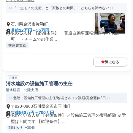
がまでん株式会社
「一生モノの技術」と「家族との時間」、どちらも諦めない
石川県金沢市弥勒町
月給22万円～55万円
求める人材: 【必須条件】 ・普通自動車運転免許（AT限定
可） ・チームでの作業...
交通費支給
気になる
正社員
清水建設の設備施工管理の主任
清水建設 北陸支店
北陸｜設備施工管理の主任/地場ゼネコン歓迎/完全週休2日
〒920-0863石川県金沢市玉川町
年俸560万円～700万円
求めている人材 【必須条件】 ✅設備施工管理の実務経験 ※学
歴は不問です 【歓迎条件】...
制服あり
+30個