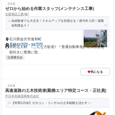
正社員
ゼロから始める作業スタッフ(メンテナンス工事)
北都電設工業(株)
未経験者でも大丈夫！スキルアップを目指せる！賞与年２回！退職
金制度あり！
石川県金沢市進和町
月給20万円～50万円
求める人材: 《こんな方歓迎》 * 普通自動車免許取得者歓迎 *
前向きに業務に取...
交通費支給
気になる
正社員
高速道路の土木技術者(勤務エリア特定コース・正社員)
中日本高速道路株式会社
【年間125休】ゼネコン・コンサルの土木経験を活かす