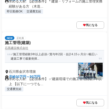
求める人材: 【必須条件】 * 建築・リフォームの施工管理実務
経験がある方 （木造...
即日勤務OK
交通費支給
気になる
NEW
正社員
施工管理(建築)
石黒建設株式会社
✅️施工管理経験3年以上必須✅️賞与年2回・合計4.15ヶ月分✨️幅広い
建築工事で裁量発揮...
石川県金沢市増泉
月給30万円～50万円
求める人材: 【必須条件】 ✅️建築現場での施工管理経験3年以
上 【以下に一つでも...
交通費支給
気になる