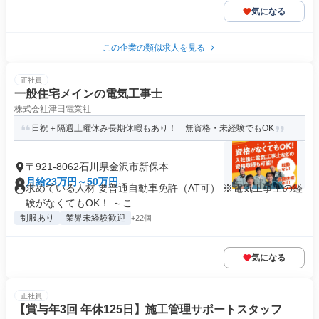
気になる
この企業の類似求人を見る
正社員
一般住宅メインの電気工事士
株式会社津田電業社
日祝＋隔週土曜休み長期休暇もあり！ 無資格・未経験でもOK
〒921-8062石川県金沢市新保本
月給23万円～50万円
求めている人材 要普通自動車免許（AT可） ※電気工事士の経
験がなくてもOK！ ～こ...
制服あり
業界未経験歓迎
+22個
気になる
正社員
【賞与年3回 年休125日】施工管理サポートスタッフ