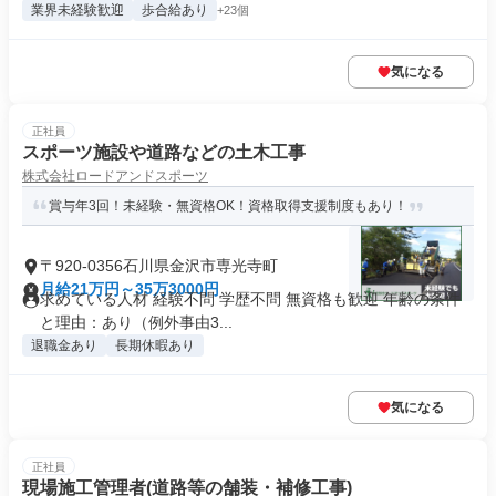
業界未経験歓迎
歩合給あり
+23個
気になる
正社員
スポーツ施設や道路などの土木工事
株式会社ロードアンドスポーツ
賞与年3回！未経験・無資格OK！資格取得支援制度もあり！
〒920-0356石川県金沢市専光寺町
月給21万円～35万3000円
求めている人材 経験不問 学歴不問 無資格も歓迎 年齢の条件
と理由：あり（例外事由3...
退職金あり
長期休暇あり
気になる
正社員
現場施工管理者(道路等の舗装・補修工事)