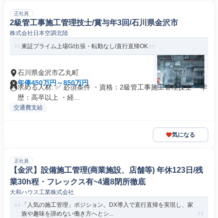
正社員
2級管工事施工管理技士/賞与年3回/石川県金沢市
株式会社日本空調北陸
東証プライム上場G/出張・転勤なし/直行直帰OK
石川県金沢市乙丸町
年俸450万円～850万円
求める人材: ✅ 必須条件 ・資格：2級管工事施工管理技士 ・学
歴：高卒以上 ・経...
交通費支給
気になる
正社員
【金沢】設備施工管理(商業施設、店舗等) 年休123日/残
業30h程・フレックス有~4週8閉所徹底
大和ハウス工業株式会社
「人気の施工管理」ポジション。DX導入で直行直帰を実現し、家
族や趣味を諦めない働き方へとシ...