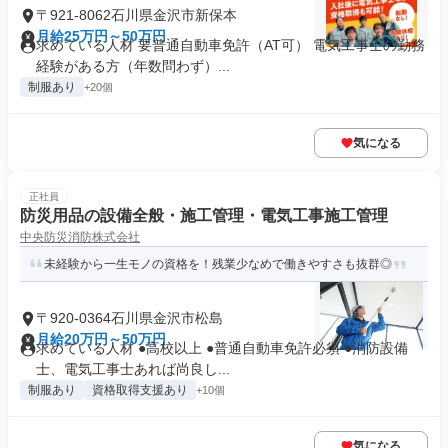
〒921-8062石川県金沢市新保本
月給25万円～50万円
求めている人材 要普通自動車免許（AT可） 電気工事士の勤務
経験がある方（年数問わず）...
制服あり
+20個
気になる
正社員
防災用品の設備全般・施工管理・電気工事施工管理
中央防災消防株式会社
未経験から一生モノの資格を！残業少なめで働きやすさも抜群◎
〒920-0364石川県金沢市松島
月給20万円～50万円
求めている人材 ●高校以上 ●普通自動車免許必須 ●消防設備
士、電気工事士あれば尚良し...
制服あり
資格取得支援あり
+10個
気になる