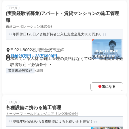
正社員
(実務経験者募集)アパート・賃貸マンションの施工管理
職
東建コーポレーション株式会社
年間休日128日／資格所持者は入社支度金最大30万円あり
〒921-8002石川県金沢市玉鉾
月給28万円～38万6900円
求めている人材 ◎施工管理の資格はなくてOK！ ◎建築業界経
験者歓迎 ✅必須条件 ・...
業界未経験歓迎
+18個
気になる
正社員
各種設備に携わる施工管理
トーツーフィールドエンジニアリング株式会社
現職年収保証あり/資格取得によるお祝い金も充実！