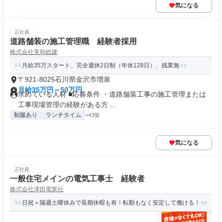
気になる
正社員
道路舗装の施工管理職 経験者採用
株式会社美和総建
月給35万スタート、完全週休2日制（年休128日）、残業無
〒921-8025石川県金沢市増泉
月給35万円～50万円
求めている人材 ■応募条件 ・道路舗装工事の施工管理または
工事現場管理の経験がある方 ...
制服あり
ランチタイム
+43個
気になる
正社員
一般住宅メインの電気工事士 経験者
株式会社津田電業社
日祝＋隔週土曜休みで長期休暇も有！転勤もなく安定して働ける！