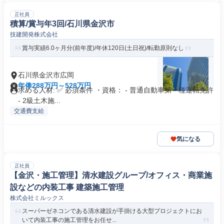
正社員
積算/賞与年3回/石川県金沢市
技建開発株式会社
賞与実績6.0ヶ月分(前年度)/年休120日(土日祝)/転勤原則なし
石川県金沢市広岡
年俸288万円～528万円
求める人材: ✅ 必須条件 ・資格： - 普通自動車第一種運転免許
- 2級土木施...
交通費支給
気になる
正社員
【金沢・施工管理】清水建設グループ/オフィス・商業施
設などの内装工事 建築施工管理
株式会社ミルックス
スーパーゼネコンである清水建設が手掛ける大型プロジェクトにお
いて内装工事の施工管理をお任せ...