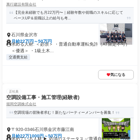
萬行建設有限会社
【完全未経験でも月22万円〜｜経験年数や前職のスキルに応じて
ベースUP＆前職以上の給与も考...
石川県金沢市
月給22万円～50万円
求める人材: ＜必須＞ ・普通自動車運転免許（AT限定不可）
＜優遇＞ ・1級土木...
交通費支給
気になる
正社員
空調設備工事・施工管理(経験者)
堀岡空調株式会社
空調現場の冒険者求む！新たなパーティーメンバーを募集！
〒920-0346石川県金沢市藤江南
月給22万1000円～50万円
求めている人材 ▶ 必須のステータス ✅普通自動車免許 （AT