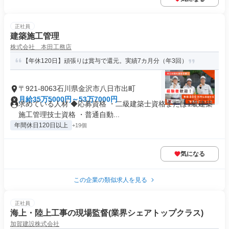
正社員
建築施工管理
株式会社 本田工務店
【年休120日】頑張りは賞与で還元。実績7カ月分（年3回）
〒921-8063石川県金沢市八日市出町
月給35万5000円～53万7000円
求めている人材 ◆応募資格 ・二級建築士資格または1級建築
施工管理技士資格 ・普通自動...
年間休日120日以上
+19個
気になる
この企業の類似求人を見る
正社員
海上・陸上工事の現場監督(業界シェアトップクラス)
加賀建設株式会社