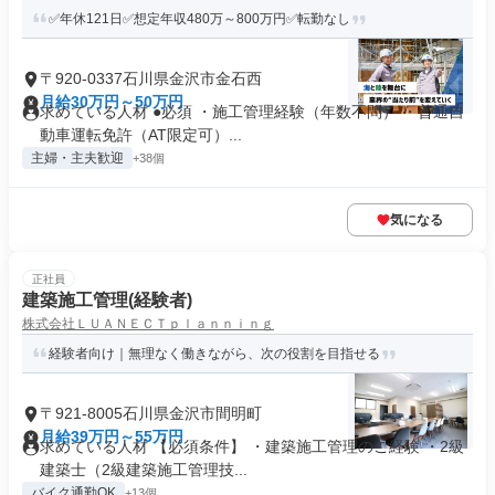
✅年休121日✅想定年収480万～800万円✅転勤なし
〒920-0337石川県金沢市金石西
月給30万円～50万円
求めている人材 ●必須 ・施工管理経験（年数不問） ・普通自
動車運転免許（AT限定可）...
主婦・主夫歓迎
+38個
気になる
正社員
建築施工管理(経験者)
株式会社ＬＵＡＮＥＣＴｐｌａｎｎｉｎｇ
経験者向け｜無理なく働きながら、次の役割を目指せる
〒921-8005石川県金沢市間明町
月給39万円～55万円
求めている人材 【必須条件】 ・建築施工管理のご経験 ・2級
建築⼠（2級建築施⼯管理技...
バイク通勤OK
+13個