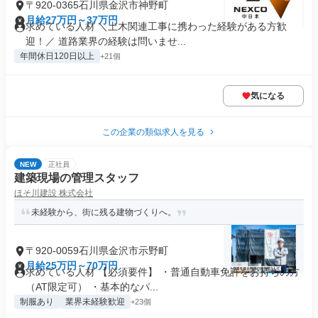
〒920-0365石川県金沢市神野町
月給27万円～37万円
求めている人材 ＼土木関連工事に携わった経験がある方歓
迎！／ 道路業界の経験は問いませ...
年間休日120日以上
+21個
気になる
この企業の類似求人を見る
NEW
正社員
建築現場の管理スタッフ
ほそ川建設 株式会社
未経験から、街に残る建物づくりへ。
〒920-0059石川県金沢市示野町
月給25万円～70万円
求めている人材 【必須要件】 ・普通自動車免許をお持ちの方
（AT限定可） ・基本的なパ...
制服あり
業界未経験歓迎
+23個