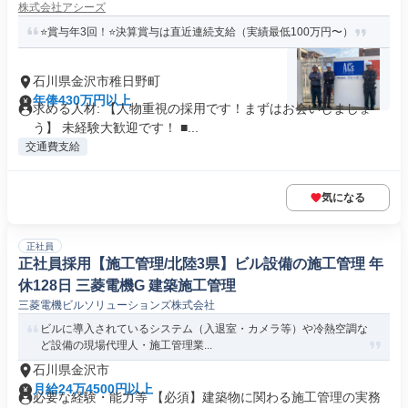
株式会社アシーズ
⭐賞与年3回！⭐決算賞与は直近連続支給（実績最低100万円〜）
石川県金沢市稚日野町
年俸430万円以上
求める人材: 【人物重視の採用です！まずはお会いしましょ
う】 未経験大歓迎です！ ■...
交通費支給
気になる
正社員
正社員採用【施工管理/北陸3県】ビル設備の施工管理 年
休128日 三菱電機G 建築施工管理
三菱電機ビルソリューションズ株式会社
ビルに導入されているシステム（入退室・カメラ等）や冷熱空調な
ど設備の現場代理人・施工管理業...
石川県金沢市
月給24万4500円以上
必要な経験・能力等 【必須】建築物に関わる施工管理の実務