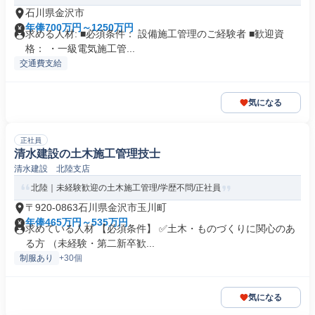
石川県金沢市
年俸700万円～1250万円
求める人材: ■必須条件： 設備施工管理のご経験者 ■歓迎資
格： ・一級電気施工管...
交通費支給
気になる
正社員
清水建設の土木施工管理技士
清水建設 北陸支店
北陸｜未経験歓迎の土木施工管理/学歴不問/正社員
〒920-0863石川県金沢市玉川町
年俸465万円～535万円
求めている人材 【必須条件】 ✅土木・ものづくりに関心のあ
る方 （未経験・第二新卒歓...
制服あり
+30個
気になる