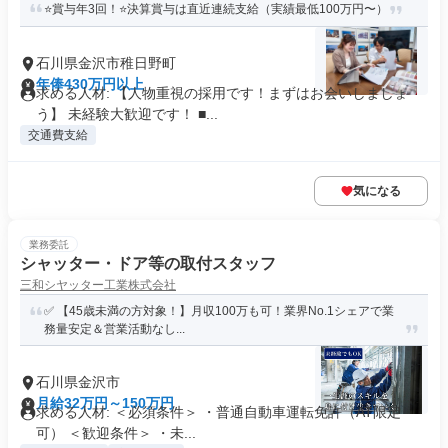
⭐賞与年3回！⭐決算賞与は直近連続支給（実績最低100万円〜）
石川県金沢市稚日野町
年俸430万円以上
求める人材: 【人物重視の採用です！まずはお会いしましょ
う】 未経験大歓迎です！ ■...
交通費支給
気になる
業務委託
シャッター・ドア等の取付スタッフ
三和シヤッター工業株式会社
✅ 【45歳未満の方対象！】月収100万も可！業界No.1シェアで業
務量安定＆営業活動なし...
石川県金沢市
月給32万円～150万円
求める人材: ＜必須条件＞ ・普通自動車運転免許（AT限定
可） ＜歓迎条件＞ ・未...