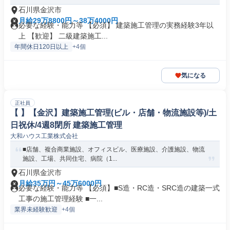
石川県金沢市
月給29万8800円～38万4000円
必要な経験・能力等 【必須】 建築施工管理の実務経験3年以
上 【歓迎】 二級建築施工...
年間休日120日以上
+4個
気になる
正社員
【 】【金沢】建築施工管理(ビル・店舗・物流施設等)/土
日祝休/4週8閉所 建築施工管理
大和ハウス工業株式会社
■店舗、複合商業施設、オフィスビル、医療施設、介護施設、物流
施設、工場、共同住宅、病院（1...
石川県金沢市
月給35万円～45万6000円
必要な経験・能力等 【必須】■S造・RC造・SRC造の建築一式
工事の施工管理経験 ■一...
業界未経験歓迎
+4個