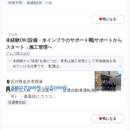
学歴不問
車通勤OK
+7個
気になる
正社員
未経験OK!設備・水インフラのサポート職|サポートから
スタート→施工管理へ
アムズ株式会社
未経験から“技術”を身につけ、将来は施工管理として市場価値を高
めていける仕事です。 配属は...
石川県金沢市西泉
月給23万7000円～31万2000円
求める人材: ＜必須条件＞ ・普通自動車運転免許（AT限定
可） ・真面目にコツコ...
交通費支給
気になる