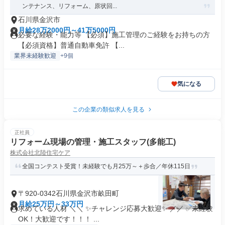
ンテナンス、リフォーム、原状回...
石川県金沢市
月給28万2000円～41万5000円
必要な経験・能力等 【必須】施工管理のご経験をお持ちの方
【必須資格】普通自動車免許 【...
業界未経験歓迎
+9個
気になる
この企業の類似求人を見る
正社員
リフォーム現場の管理・施工スタッフ(多能工)
株式会社北陸住宅ケア
全国コンテスト受賞！未経験でも月25万～＋歩合／年休115日
〒920-0342石川県金沢市畝田町
月給25万円～33万円
求めている人材 ＼＼ ✨チャレンジ応募大歓迎✨ ／／ ✅未経験
OK！大歓迎です！！！ ...