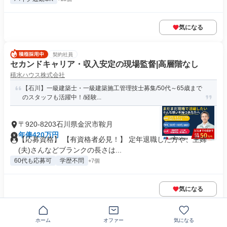
気になる
契約社員
セカンドキャリア・収入安定の現場監督|高層階なし
積水ハウス株式会社
【石川】一級建築士・一級建築施工管理技士募集/50代～65歳まで
のスタッフも活躍中！/経験...
〒920-8203石川県金沢市鞍月
年俸420万円
【応募資格】 【有資格者必見！】 定年退職した方や、主婦
(夫)さんなどブランクの長さは...
60代も応募可
学歴不問
+7個
気になる
この企業の類似求人を見る
ホーム
オファー
気になる