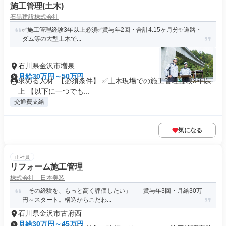
施工管理(土木)
石黒建設株式会社
✅️施工管理経験3年以上必須✅️賞与年2回・合計4.15ヶ月分✨️道路・
ダム等の大型土木で...
石川県金沢市増泉
月給30万円～50万円
求める人材: 【必須条件】 ✅️土木現場での施工管理経験3年以
上 【以下に一つでも...
交通費支給
気になる
正社員
リフォーム施工管理
株式会社 日本美装
「その経験を、もっと高く評価したい」——賞与年3回・月給30万
円～スタート。構造からこだわ...
石川県金沢市古府西
月給30万円～45万円