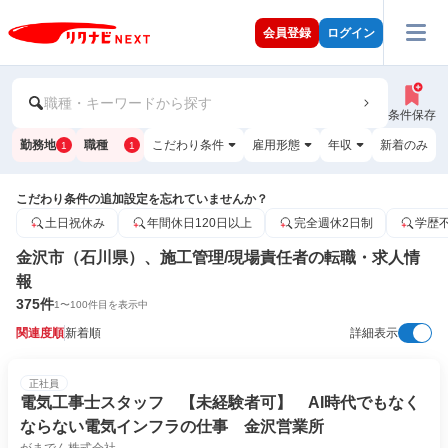
会員登録
ログイン
職種・キーワードから探す
条件保存
勤務地
職種
こだわり条件
雇用形態
年収
新着のみ
1
1
こだわり条件の追加設定を忘れていませんか？
土日祝休み
年間休日120日以上
完全週休2日制
学歴
金沢市（石川県）、施工管理/現場責任者の転職・求人情
報
375
件
1
〜
100
件目を表示中
関連度順
新着順
詳細表示
正社員
電気工事士スタッフ 【未経験者可】 AI時代でもなく
ならない電気インフラの仕事 金沢営業所