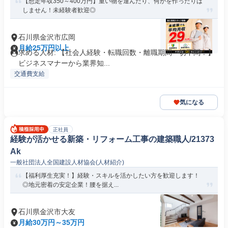
【想定年収350～400万円】重い物を運んだり、何かを作ったりは
しません！未経験者歓迎◎
石川県金沢市広岡
月給25万円以上
求める人材: 【社会人経験・転職回数・離職期間一切不問！】
ビジネスマナーから業界知...
交通費支給
気になる
正社員
経験が活かせる新築・リフォーム工事の建築職人/21373
Ak
一般社団法人全国建設人材協会(人材紹介)
【福利厚生充実！】経験・スキルを活かしたい方を歓迎します！
◎地元密着の安定企業！腰を据え...
石川県金沢市大友
月給30万円～35万円