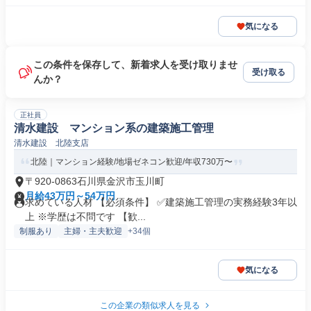
気になる
この条件を保存して、新着求人を受け取りませ
受け取る
んか？
正社員
清水建設 マンション系の建築施工管理
清水建設 北陸支店
北陸｜マンション経験/地場ゼネコン歓迎/年収730万〜
〒920-0863石川県金沢市玉川町
月給43万円～54万円
求めている人材 【必須条件】 ✅建築施工管理の実務経験3年以
上 ※学歴は不問です 【歓...
制服あり
主婦・主夫歓迎
+34個
気になる
この企業の類似求人を見る