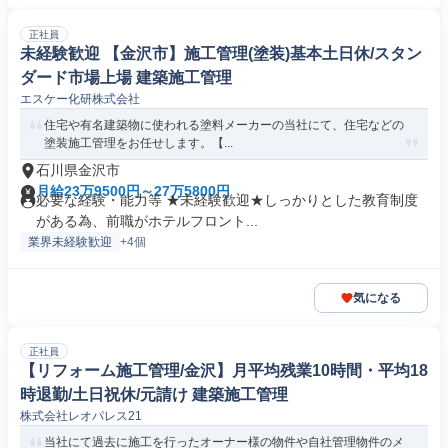
正社員
未経験歓迎 【金沢市】施工管理(塗装)基本土日休/スタン
ダード市場上場 建築施工管理
エスケー化研株式会社
住宅や有名建築物に使われる塗料メーカーの当社にて、住宅などの
塗装施工管理をお任せします。【...
石川県金沢市
月給23万9500円～27万5800円
必要な経験・能力等 ★未経験歓迎★しっかりとした教育制度
がある為、前職がホテルフロント...
業界未経験歓迎
+4個
気になる
正社員
【リフォーム施工管理/金沢】月平均残業10時間・平均18
時退勤/土日祝休/元請け 建築施工管理
株式会社レオパレス21
当社にて過去に施工を行ったオーナー様の物件や自社管理物件のメ