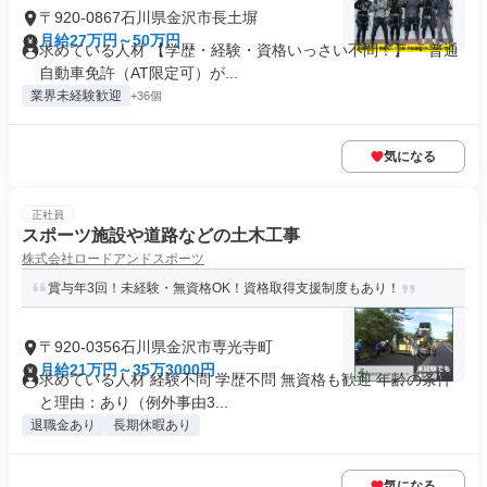
〒920-0867石川県金沢市長土塀
月給27万円～50万円
求めている人材 【学歴・経験・資格いっさい不問！】 ・普通
自動車免許（AT限定可）が...
業界未経験歓迎
+36個
気になる
正社員
スポーツ施設や道路などの土木工事
株式会社ロードアンドスポーツ
賞与年3回！未経験・無資格OK！資格取得支援制度もあり！
〒920-0356石川県金沢市専光寺町
月給21万円～35万3000円
求めている人材 経験不問 学歴不問 無資格も歓迎 年齢の条件
と理由：あり（例外事由3...
退職金あり
長期休暇あり
気になる