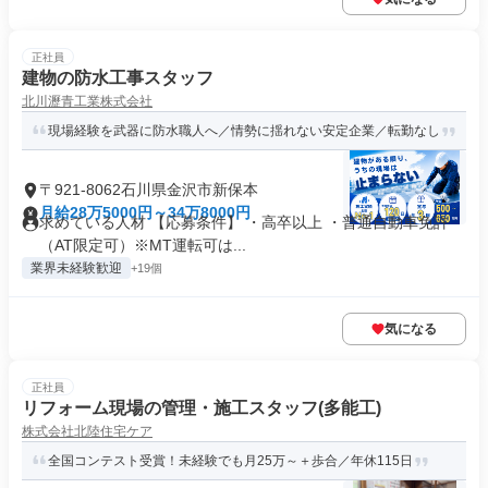
正社員
建物の防水工事スタッフ
北川瀝青工業株式会社
現場経験を武器に防水職人へ／情勢に揺れない安定企業／転勤なし
〒921-8062石川県金沢市新保本
月給28万5000円～34万8000円
求めている人材 【応募条件】 ・高卒以上 ・普通自動車免許
（AT限定可）※MT運転可は...
業界未経験歓迎
+19個
気になる
正社員
リフォーム現場の管理・施工スタッフ(多能工)
株式会社北陸住宅ケア
全国コンテスト受賞！未経験でも月25万～＋歩合／年休115日