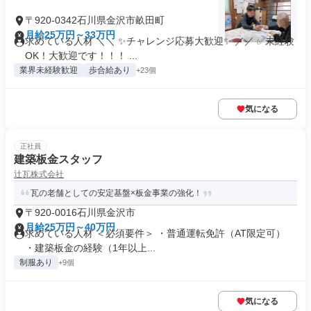
〒920-0342石川県金沢市畝田町
月給25万円～33万円
求めている人材 ＼＼ ✨チャレンジ応募大歓迎✨ ／／ ✅未経験
OK！大歓迎です！！！ ...
業界未経験歓迎
歩合給あり
+23個
気になる
正社員
建築板金スタッフ
辻瓦株式会社
瓦の老舗としての安定基盤×板金事業の強化！
〒920-0016石川県金沢市
月給25万円～40万円
求めている人材 ＜必須要件＞ ・普通運転免許（AT限定可）
・建築板金の経験（1年以上...
制服あり
+9個
気になる