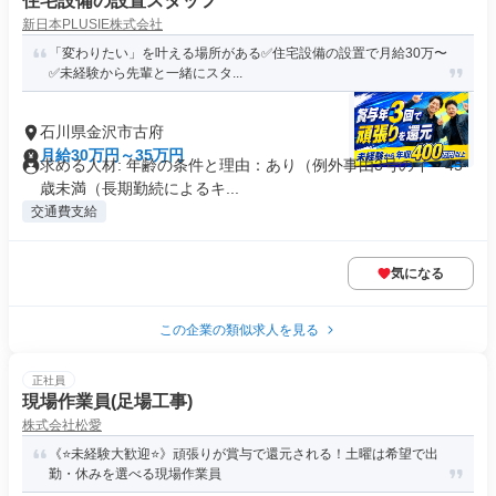
住宅設備の設置スタッフ
新日本PLUSIE株式会社
「変わりたい」を叶える場所がある✅住宅設備の設置で月給30万〜
✅未経験から先輩と一緒にスタ...
石川県金沢市古府
月給30万円～35万円
求める人材: 年齢の条件と理由：あり（例外事由3号のイ・45
歳未満（長期勤続によるキ...
交通費支給
気になる
この企業の類似求人を見る
正社員
現場作業員(足場工事)
株式会社松愛
《⭐未経験大歓迎⭐》頑張りが賞与で還元される！土曜は希望で出
勤・休みを選べる現場作業員