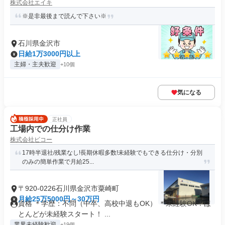
株式会社エイキ
※是非最後まで読んで下さい※
石川県金沢市
日給1万3000円以上
主婦・主夫歓迎
+10個
気になる
正社員
工場内での仕分け作業
株式会社ビコー
17時半退社/残業なし!長期休暇多数!未経験でもできる仕分け・分別
のみの簡単作業で月給25...
〒920-0226石川県金沢市粟崎町
月給25万5000円～30万円
資格 ＊学歴：不問（中卒、高校中退もOK） ＊未経験OK！ほ
とんどが未経験スタート！ ...
業界未経験歓迎
+19個