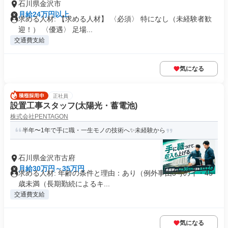
石川県金沢市
月給24万円以上
求める人材: 【求める人材】 〈必須〉 特になし（未経験者歓
迎！） 〈優遇〉 足場...
交通費支給
気になる
正社員
設置工事スタッフ(太陽光・蓄電池)
株式会社PENTAGON
半年〜1年で手に職・一生モノの技術へ✨未経験から
石川県金沢市古府
月給30万円～35万円
求める人材: 年齢の条件と理由：あり（例外事由3号のイ・45
歳未満（長期勤続によるキ...
交通費支給
気になる