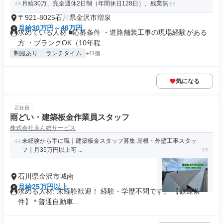
月給30万、完全週休2日制（年間休日128日）、残業無
〒921-8025石川県金沢市増泉
月給30万円～46万円
求めている人材 ■応募条件 ・道路舗装工事の現場経験がある
方 ・ブランクOK（10年程...
制服あり
ランチタイム
+41個
気になる
正社員
雨どい・建築板金作業員スタッフ
株式会社ゑん総サービス
未経験から手に職｜建築板金スタッフ募集 屋根・外壁工事スタッ
フ｜月35万円以上可 ...
石川県金沢市城南
月給25万円以上
求める人材: 未経験歓迎！ 経験・学歴不問です。 【歓迎条
件】 * 普通自動車...