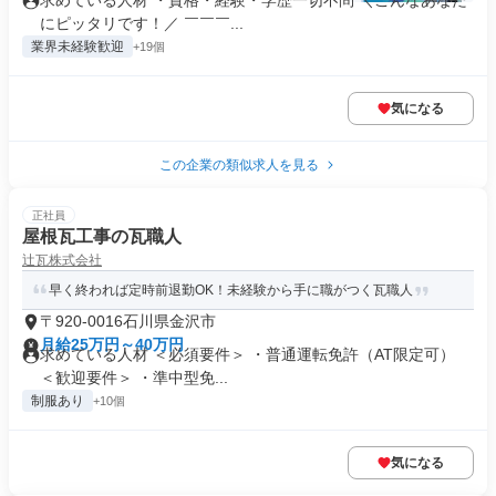
求めている人材 ・資格・経験・学歴一切不問 ＼こんなあなた
にピッタリです！／ ￣￣￣...
業界未経験歓迎
+19個
気になる
この企業の類似求人を見る
正社員
屋根瓦工事の瓦職人
辻瓦株式会社
早く終われば定時前退勤OK！未経験から手に職がつく瓦職人
〒920-0016石川県金沢市
月給25万円～40万円
求めている人材 ＜必須要件＞ ・普通運転免許（AT限定可）
＜歓迎要件＞ ・準中型免...
制服あり
+10個
気になる