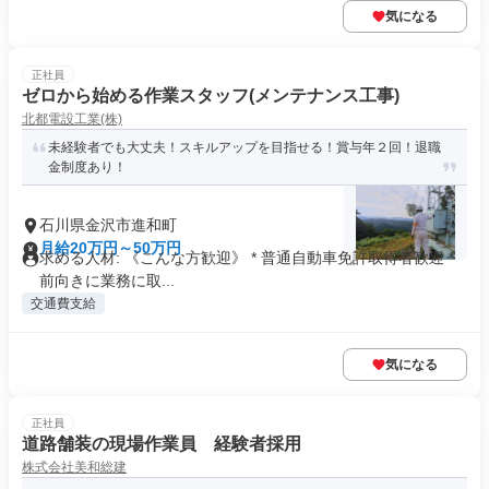
気になる
正社員
ゼロから始める作業スタッフ(メンテナンス工事)
北都電設工業(株)
未経験者でも大丈夫！スキルアップを目指せる！賞与年２回！退職
金制度あり！
石川県金沢市進和町
月給20万円～50万円
求める人材: 《こんな方歓迎》 * 普通自動車免許取得者歓迎 *
前向きに業務に取...
交通費支給
気になる
正社員
道路舗装の現場作業員 経験者採用
株式会社美和総建