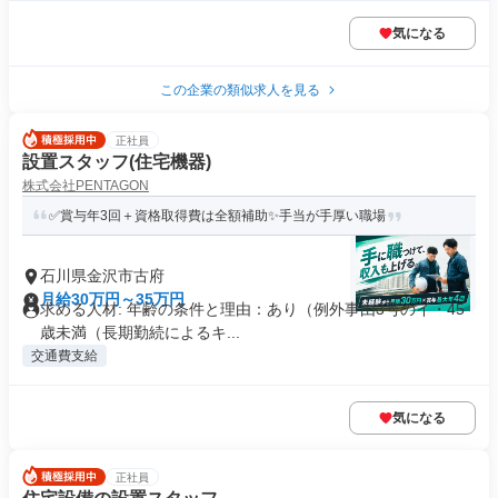
気になる
この企業の類似求人を見る
正社員
設置スタッフ(住宅機器)
株式会社PENTAGON
✅賞与年3回＋資格取得費は全額補助✨手当が手厚い職場
石川県金沢市古府
月給30万円～35万円
求める人材: 年齢の条件と理由：あり（例外事由3号のイ・45
歳未満（長期勤続によるキ...
交通費支給
気になる
正社員