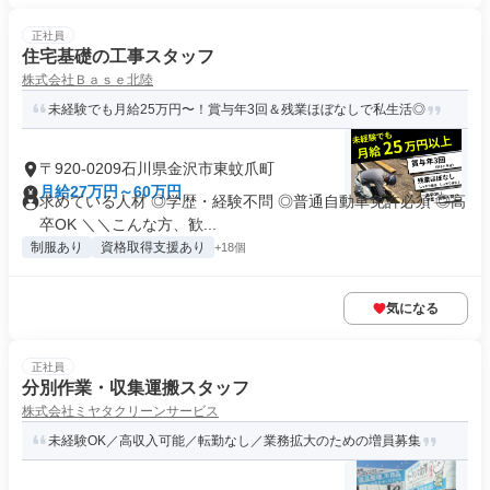
正社員
住宅基礎の工事スタッフ
株式会社Ｂａｓｅ北陸
未経験でも月給25万円〜！賞与年3回＆残業ほぼなしで私生活◎
〒920-0209石川県金沢市東蚊爪町
月給27万円～60万円
求めている人材 ◎学歴・経験不問 ◎普通自動車免許必須 ◎高
卒OK ＼＼こんな方、歓...
制服あり
資格取得支援あり
+18個
気になる
正社員
分別作業・収集運搬スタッフ
株式会社ミヤタクリーンサービス
未経験OK／高収入可能／転勤なし／業務拡大のための増員募集