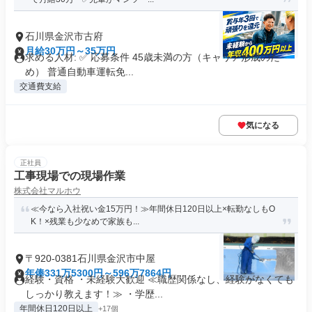
石川県金沢市古府
月給30万円～35万円
求める人材: ✅ 応募条件 45歳未満の方（キャリア形成のた
め） 普通自動車運転免...
交通費支給
気になる
正社員
工事現場での現場作業
株式会社マルホウ
≪今なら入社祝い金15万円！≫年間休日120日以上×転勤なしもO
K！×残業も少なめで家族も...
〒920-0381石川県金沢市中屋
年俸331万5300円～596万7864円
経験・資格 ・未経験大歓迎 ≪職歴関係なし、経験がなくても
しっかり教えます！≫ ・学歴...
年間休日120日以上
+17個