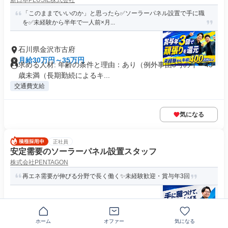
新日本PLUSIE株式会社
「このままでいいのか」と思ったら✅ソーラーパネル設置で手に職
を✅未経験から半年で一人前×月...
石川県金沢市古府
月給30万円～35万円
求める人材: 年齢の条件と理由：あり（例外事由3号のイ・45
歳未満（長期勤続によるキ...
交通費支給
気になる
正社員
安定需要のソーラーパネル設置スタッフ
株式会社PENTAGON
再エネ需要が伸びる分野で長く働く✨未経験歓迎・賞与年3回
石川県金沢市古府
月給30万円～35万円
求める人材: 年齢の条件と理由：あり（例外事由3号のイ・45
ホーム
オファー
気になる