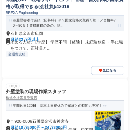
格が取得できる(会社負)/42019
BREXA Engineering
※履歴書添付必須（応募時）※＼国家資格の取得可能！／合格率7
0～80％！資格取得の為の、講...
石川県金沢市広岡
月給22万円以上
求める人材: 【学歴】 学歴不問 【経験】 未経験歓迎 ・手に職
をつけて、正社員と...
交通費支給
気になる
正社員
外壁塗装の現場作業スタッフ
株式会社酒井塗装店
年間休日120日！基本土日祝休みで家族との時間も充実！
〒920-0806石川県金沢市神宮寺
月給19万8000円～24万3000円