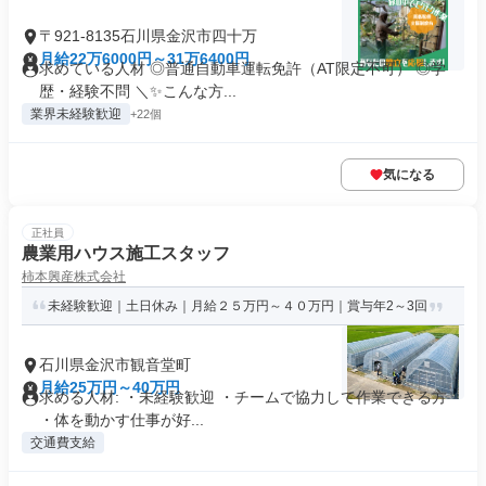
〒921-8135石川県金沢市四十万
月給22万6000円～31万6400円
求めている人材 ◎普通自動車運転免許（AT限定不可） ◎学
歴・経験不問 ＼✨こんな方...
業界未経験歓迎
+22個
気になる
正社員
農業用ハウス施工スタッフ
柿本興産株式会社
未経験歓迎｜土日休み｜月給２５万円～４０万円｜賞与年2～3回
石川県金沢市観音堂町
月給25万円～40万円
求める人材: ・未経験歓迎 ・チームで協力して作業できる方
・体を動かす仕事が好...
交通費支給