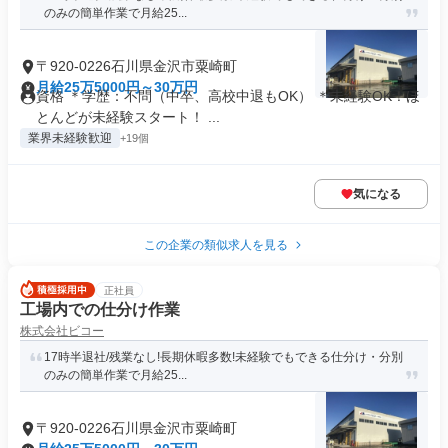
のみの簡単作業で月給25...
〒920-0226石川県金沢市粟崎町
月給25万5000円～30万円
資格 ＊学歴：不問（中卒、高校中退もOK） ＊未経験OK！ほ
とんどが未経験スタート！ ...
業界未経験歓迎
+19個
気になる
この企業の類似求人を見る
正社員
工場内での仕分け作業
株式会社ビコー
17時半退社/残業なし!長期休暇多数!未経験でもできる仕分け・分別
のみの簡単作業で月給25...
〒920-0226石川県金沢市粟崎町