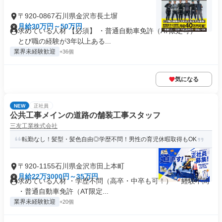
〒920-0867石川県金沢市長土塀
月給30万円～50万円
求めている人材 【必須】 ・普通自動車免許（AT限定可） ・
とび職の経験が3年以上ある...
業界未経験歓迎
+36個
気になる
NEW
正社員
公共工事メインの道路の舗装工事スタッフ
三友工業株式会社
転勤なし！髪型・髪色自由◎学歴不問！男性の育児休暇取得もOK
〒920-1155石川県金沢市田上本町
月給22万3000円～35万円
求めている人材 ・学歴不問（高卒・中卒も可！） ・経験不問
・普通自動車免許（AT限定...
業界未経験歓迎
+20個