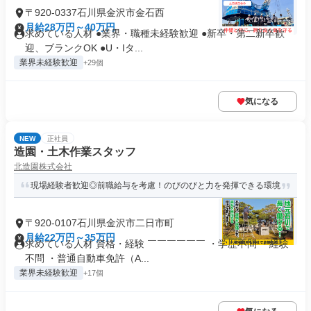
〒920-0337石川県金沢市金石西
月給28万円～40万円
求めている人材 ●業界・職種未経験歓迎 ●新卒・第二新卒歓
迎、ブランクOK ●U・Iタ...
業界未経験歓迎
+29個
気になる
NEW
正社員
造園・土木作業スタッフ
北造園株式会社
現場経験者歓迎◎前職給与を考慮！のびのびと力を発揮できる環境
〒920-0107石川県金沢市二日市町
月給22万円～35万円
求めている人材 資格・経験 ￣￣￣￣￣￣ ・学歴不問 ・経験
不問 ・普通自動車免許（A...
業界未経験歓迎
+17個