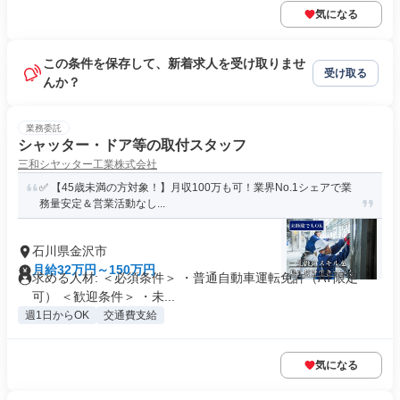
気になる
この条件を保存して、新着求人を受け取りませ
受け取る
んか？
業務委託
シャッター・ドア等の取付スタッフ
三和シヤッター工業株式会社
✅ 【45歳未満の方対象！】月収100万も可！業界No.1シェアで業
務量安定＆営業活動なし...
石川県金沢市
月給32万円～150万円
求める人材: ＜必須条件＞ ・普通自動車運転免許（AT限定
可） ＜歓迎条件＞ ・未...
週1日からOK
交通費支給
気になる