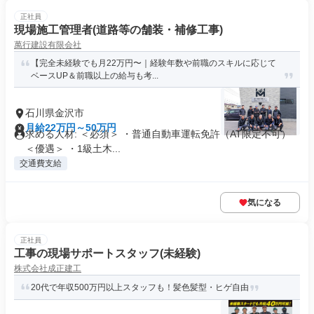
正社員
現場施工管理者(道路等の舗装・補修工事)
萬行建設有限会社
【完全未経験でも月22万円〜｜経験年数や前職のスキルに応じて
ベースUP＆前職以上の給与も考...
石川県金沢市
月給22万円～50万円
求める人材: ＜必須＞ ・普通自動車運転免許（AT限定不可）
＜優遇＞ ・1級土木...
交通費支給
気になる
正社員
工事の現場サポートスタッフ(未経験)
株式会社成正建工
20代で年収500万円以上スタッフも！髪色髪型・ヒゲ自由