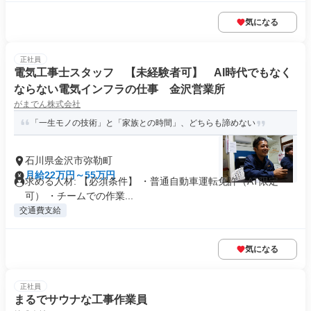
気になる
正社員
電気工事士スタッフ 【未経験者可】 AI時代でもなく
ならない電気インフラの仕事 金沢営業所
がまでん株式会社
「一生モノの技術」と「家族との時間」、どちらも諦めない
石川県金沢市弥勒町
月給22万円～55万円
求める人材: 【必須条件】 ・普通自動車運転免許（AT限定
可） ・チームでの作業...
交通費支給
気になる
正社員
まるでサウナな工事作業員