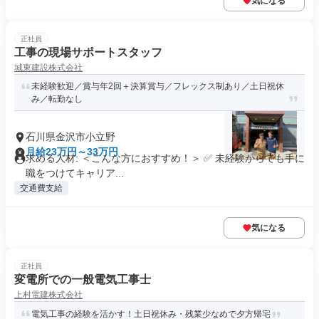
気になる
正社員
工事の現場サポートスタッフ
城東建設株式会社
未経験歓迎／賞与年2回＋決算賞与／フレックス制あり／土日祝休
み／転勤なし
石川県金沢市小立野
月給23万円～33万円
求める人材: ＜こんな方におすすめ！＞ ✅️ 未経験からでも手に
職をつけてキャリア...
交通費支給
気になる
正社員
変電所での一般電気工事士
上村電建株式会社
電気工事の経験を活かす！土日祝休み・残業少なめで夕方帰宅