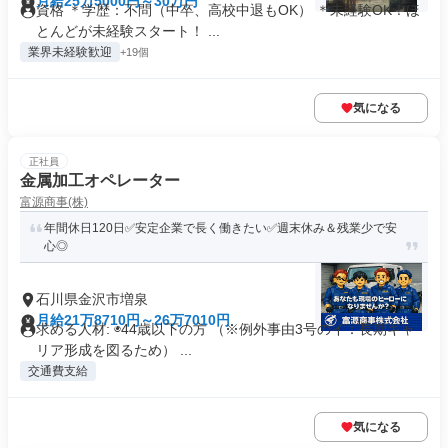
月給25万5000円～30万円
資格 ＊学歴：不問（中卒、高校中退もOK） ＊未経験OK！ほ
とんどが未経験スタート！ ...
業界未経験歓迎
+19個
気になる
正社員
金属加工オペレーター
富源商事(株)
年間休日120日✅安定企業で長く働きたい✅週末休み＆残業少で安
心◎
石川県金沢市増泉
月給21万8710円～26万7010円
求める人材: ◉44歳以下の方 （※例外事由3号のイ：長期キャ
リア形成を図るため） ...
交通費支給
気になる