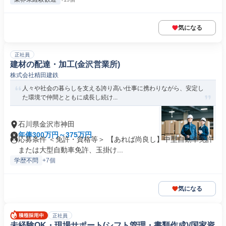
気になる
正社員
建材の配達・加工(金沢営業所)
株式会社精田建鉄
人々や社会の暮らしを支える誇り高い仕事に携わりながら、安定し
た環境で仲間とともに成長し続け...
石川県金沢市神田
年俸300万円～375万円
応募条件 ＜免許・資格等＞ 【あれば尚良し】中型自動車免許
または大型自動車免許、玉掛け...
学歴不問
+7個
気になる
正社員
未経験OK・現場サポート(シフト管理・書類作成)/国家資