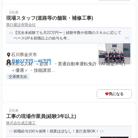
正社員
現場スタッフ(道路等の舗装・補修工事)
萬行建設有限会社
【完全未経験でも月22万円〜｜経験年数や前職のスキルに応じて
ベースUP＆前職以上の給与も考...
石川県金沢市
月給22万円～40万円
求める人材: ＜必須＞ ・普通自動車運転免許（AT限定不可）
＜優遇＞ ・技能講習...
交通費支給
気になる
正社員
工事の現場作業員(経験3年以上)
株式会社成正建工
前職給与100％保障！残業ほぼなし！直行直帰OK！