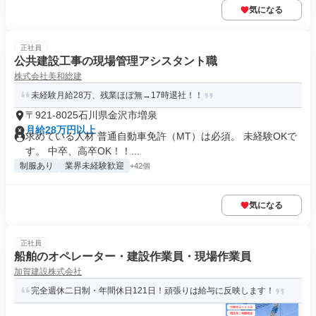
気になる
正社員
公共建設工事の現場管理アシスタント職
株式会社美和総建
未経験月給28万、残業ほぼ無→17時退社！！
〒921-8025石川県金沢市増泉
月給28万円以上
求めている人材 普通自動車免許（MT）は必須。 未経験OKで
す。 中卒、高卒OK！！...
制服あり
業界未経験歓迎
+42個
気になる
正社員
船舶のオペレーター・建設作業員・現場作業員
加賀建設株式会社
完全週休二日制・年間休日121日！頑張りは給与に反映します！