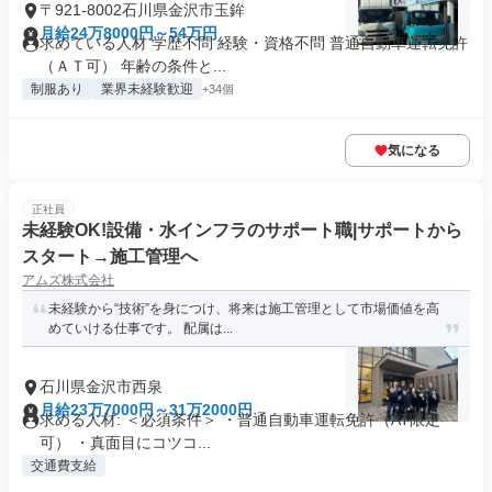
〒921-8002石川県金沢市玉鉾
月給24万8000円～54万円
求めている人材 学歴不問 経験・資格不問 普通自動車運転免許
（ＡＴ可） 年齢の条件と...
制服あり
業界未経験歓迎
+34個
気になる
正社員
未経験OK!設備・水インフラのサポート職|サポートから
スタート→施工管理へ
アムズ株式会社
未経験から“技術”を身につけ、将来は施工管理として市場価値を高
めていける仕事です。 配属は...
石川県金沢市西泉
月給23万7000円～31万2000円
求める人材: ＜必須条件＞ ・普通自動車運転免許（AT限定
可） ・真面目にコツコ...
交通費支給