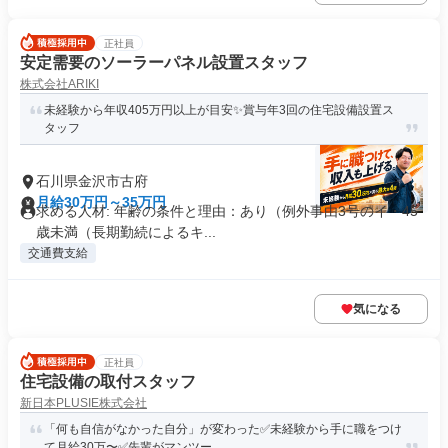
正社員
安定需要のソーラーパネル設置スタッフ
株式会社ARIKI
未経験から年収405万円以上が目安✨賞与年3回の住宅設備設置ス
タッフ
石川県金沢市古府
月給30万円～35万円
求める人材: 年齢の条件と理由：あり（例外事由3号のイ・45
歳未満（長期勤続によるキ...
交通費支給
気になる
正社員
住宅設備の取付スタッフ
新日本PLUSIE株式会社
「何も自信がなかった自分」が変わった✅未経験から手に職をつけ
て月給30万〜✅先輩がマンツー...