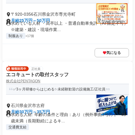
〒920-0356石川県金沢市専光寺町
月給25万円～50万円
求めている人材 ・高卒以上 ・普通自動車免許（AT限定不可）
※建築・建設・現場作業...
制服あり
+17個
気になる
正社員
エコキュートの取付スタッフ
株式会社PENTAGON
✅3ヶ月研修からはじめる✨未経験歓迎の設備施工/正社員
石川県金沢市古府
月給30万円～35万円
求める人材: 年齢の条件と理由：あり（例外事由3号のイ・45
歳未満（長期勤続によるキ...
交通費支給