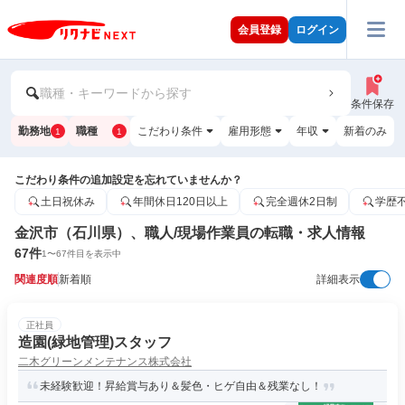
会員登録
ログイン
職種・キーワードから探す
条件保存
勤務地
職種
こだわり条件
雇用形態
年収
新着のみ
1
1
こだわり条件の追加設定を忘れていませんか？
土日祝休み
年間休日120日以上
完全週休2日制
学歴
金沢市（石川県）、職人/現場作業員の転職・求人情報
67
件
1
〜
67
件目を表示中
関連度順
新着順
詳細表示
正社員
造園(緑地管理)スタッフ
二木グリーンメンテナンス株式会社
未経験歓迎！昇給賞与あり＆髪色・ヒゲ自由＆残業なし！