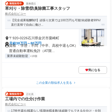
業務委託
草刈り・除雪/防臭除菌工事スタッフ
株式会社ビコー
【完全成果報酬制!!】頑張り次第では100万円も可能!未経験者99%!
直行直帰で自由に働け...
〒920-0226石川県金沢市粟崎町
月給38万円～80万円
資格 ・学歴：不問（中卒、高校中退もOK） ・経験：不問 ・
普通自動車運転免許（AT限...
業界未経験歓迎
+18個
気になる
この企業の類似求人を見る
正社員
工場内での仕分け作業
株式会社ビコー
17時半退社/残業なし!長期休暇多数!未経験でもできる仕分け・分別