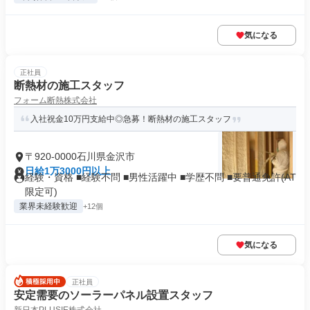
気になる
正社員
断熱材の施工スタッフ
フォーム断熱株式会社
入社祝金10万円支給中◎急募！断熱材の施工スタッフ
〒920-0000石川県金沢市
日給1万3000円以上
経験・資格 ■経験不問 ■男性活躍中 ■学歴不問 ■要普通免許(AT
限定可)
業界未経験歓迎
+12個
気になる
正社員
安定需要のソーラーパネル設置スタッフ