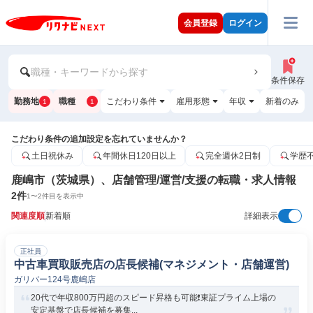
会員登録
ログイン
職種・キーワードから探す
条件保存
勤務地
職種
こだわり条件
雇用形態
年収
新着のみ
1
1
こだわり条件の追加設定を忘れていませんか？
土日祝休み
年間休日120日以上
完全週休2日制
学歴
鹿嶋市（茨城県）、店舗管理/運営/支援の転職・求人情報
2
件
1
〜
2
件目を表示中
関連度順
新着順
詳細表示
正社員
中古車買取販売店の店長候補(マネジメント・店舗運営)
ガリバー124号鹿嶋店
20代で年収800万円超のスピード昇格も可能❗️東証プライム上場の
安定基盤で店長候補を募集...