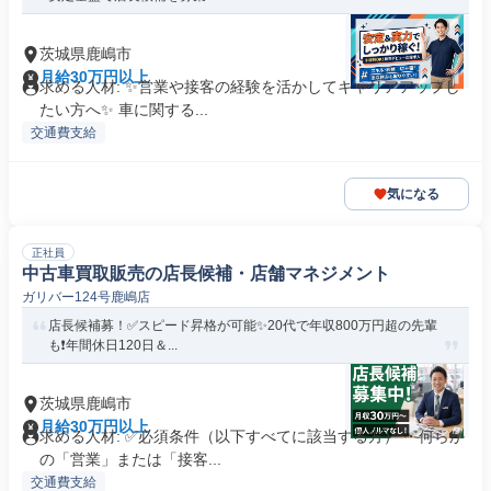
茨城県鹿嶋市
月給30万円以上
求める人材: ✨️営業や接客の経験を活かしてキャリアアップし
たい方へ✨️ 車に関する...
交通費支給
気になる
正社員
中古車買取販売の店長候補・店舗マネジメント
ガリバー124号鹿嶋店
店長候補募！✅️スピード昇格が可能✨20代で年収800万円超の先輩
も❗️年間休日120日＆...
茨城県鹿嶋市
月給30万円以上
求める人材: ✅必須条件（以下すべてに該当する方） ・何らか
の「営業」または「接客...
交通費支給