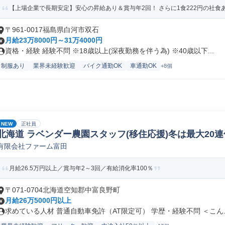
【上場企業で長期安定】安心の昇給あり＆賞与年2回！ さらに1食222円の社
〒961-0017福島県白河市双石
月給23万8000円～31万4000円
資格・経験 経験不問 ※18歳以上(深夜勤務を伴う為) ※40歳以下...
制服あり
業界未経験歓迎
バイク通勤OK
車通勤OK
+8個
NEW
正社員
北海道 ラベンダー農園スタッフ(移住応援)冬は最大20連
有限会社ファーム富田
月給26.5万円以上／賞与年2～3回／有給消化率100％
〒071-0704北海道空知郡中富良野町
月給26万5000円以上
求めている人材 普通自動車免許（AT限定可） 学歴・経験不問 ＜こん..