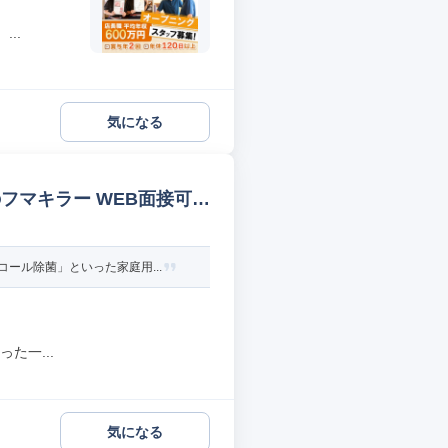
..
気になる
フマキラー WEB面接可
ール除菌」といった家庭用...
た一...
気になる