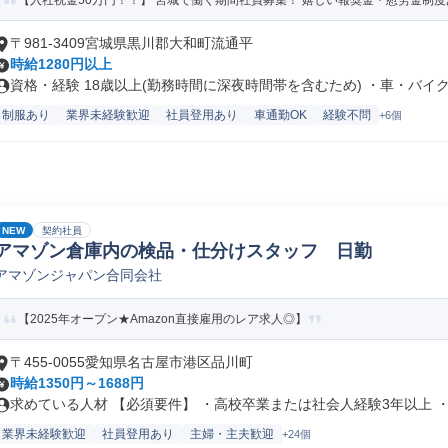
【入社祝金50万円！！】 宮城で働く期間社員募集！ 嬉しい報奨金・慰労金制
〒981-3409宮城県黒川郡大和町流通平
時給1280円以上
資格・経験 18歳以上(勤務時間に深夜時間帯を含むため) ・車・バイク.
制服あり
業界未経験歓迎
社員登用あり
車通勤OK
経験不問
+6個
NEW
契約社員
アマゾン倉庫内の検品・仕分けスタッフ 日勤
アマゾンジャパン合同会社
【2025年オープン★Amazon直接雇用のレア求人◎】
〒455-0055愛知県名古屋市港区品川町
時給1350円～1688円
求めている人材 【必須要件】 ・高校卒業または社会人経験3年以上 ・ビ
業界未経験歓迎
社員登用あり
主婦・主夫歓迎
+24個