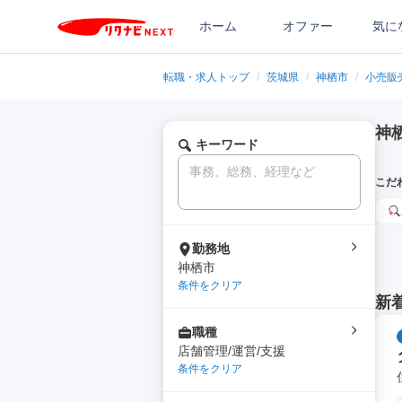
ホーム
オファー
気に
転職・求人トップ
/
茨城県
/
神栖市
/
小売販
神
キーワード
こだ
勤務地
神栖市
条件をクリア
新
職種
店舗管理/運営/支援
条件をクリア