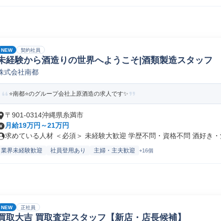
NEW
契約社員
未経験から酒造りの世界へようこそ|酒類製造スタッフ
株式会社南都
⭐️南都⭐️のグループ会社上原酒造の求人です✨
〒901-0314沖縄県糸満市
月給19万円～21万円
求めている人材 ＜必須＞ 未経験大歓迎 学歴不問・資格不問 酒好き・酒.
業界未経験歓迎
社員登用あり
主婦・主夫歓迎
+16個
NEW
正社員
買取大吉 買取査定スタッフ【新店・店長候補】