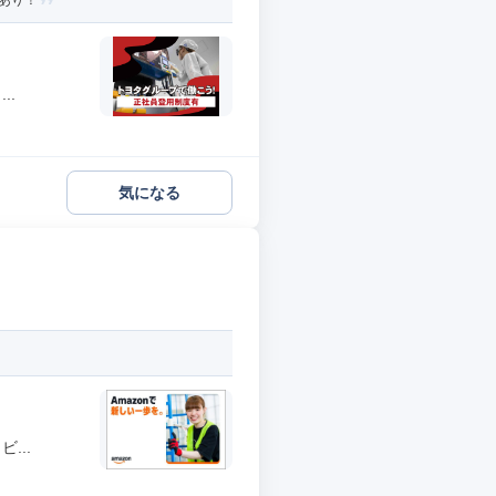
度あり！
..
気になる
...