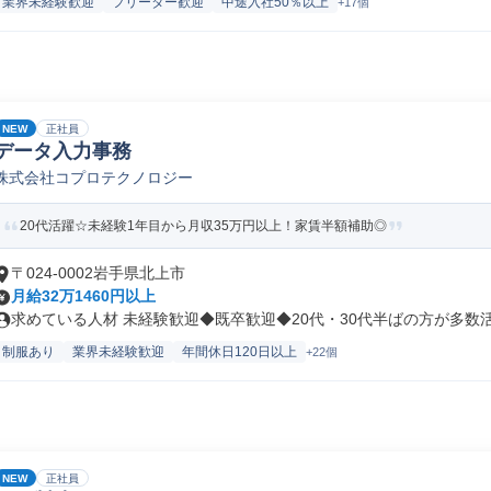
業界未経験歓迎
フリーター歓迎
中途入社50％以上
+17個
NEW
正社員
データ入力事務
株式会社コプロテクノロジー
20代活躍☆未経験1年目から月収35万円以上！家賃半額補助◎
〒024-0002岩手県北上市
月給32万1460円以上
求めている人材 未経験歓迎◆既卒歓迎◆20代・30代半ばの方が多数活躍
制服あり
業界未経験歓迎
年間休日120日以上
+22個
NEW
正社員