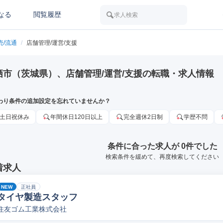
なる
閲覧履歴
求人検索
売/流通
/
店舗管理/運営/支援
栖市（茨城県）、店舗管理/運営/支援の転職・求人情報
わり条件の追加設定を忘れていませんか？
土日祝休み
年間休日120日以上
完全週休2日制
学歴不問
条件に合った求人が 0件でした
検索条件を緩めて、再度検索してください
着求人
NEW
正社員
タイヤ製造スタッフ
住友ゴム工業株式会社