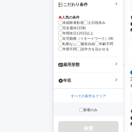
こだわり条件
人気の条件
未経験者歓迎
土日祝休み
完全週休2日制
年間休日120日以上
在宅勤務（リモートワーク）OK
転勤なし
服装自由
年齢不問
学歴不問
語学力を活かせる
雇用形態
年収
すべての条件をクリア
新着のみ
検索