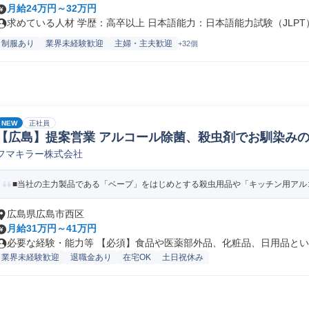
月給24万円～32万円
求めている人材 学歴：高卒以上 日本語能力：日本語能力試験（JLPT）.
制服あり
業界未経験歓迎
主婦・主夫歓迎
+32個
NEW
正社員
【広島】提案営業 アルコール除菌、殺虫剤でお馴染みの
フマキラー株式会社
日用品/アパレル/インテリア法人営業
■当社の主力製品である「ベープ」をはじめとする殺虫用品や「キッチン用アルコ
広島県広島市西区
月給31万円～41万円
必要な経験・能力等 【必須】食品や医薬部外品、化粧品、日用品といっ
業界未経験歓迎
退職金あり
在宅OK
土日祝休み