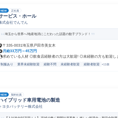
NEW
正社員
サービス・ホール
株式会社でんでん
埼玉から世界へ!地産地消にこだわった話題の餃子ブランド！
〒335-0031埼玉県戸田市美女木
月給33万円～45万円
求めている人材 ◎飲食店経験者の方は大歓迎! ◎未経験の方も歓迎します
制服あり
業界未経験歓迎
経験不問
未経験者歓迎
経験者歓迎
+11個
NEW
契約社員
ハイブリッド車用電池の製造
トヨタバッテリー株式会社