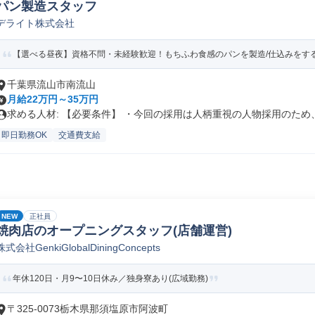
パン製造スタッフ
デライト株式会社
【選べる昼夜】資格不問・未経験歓迎！もちふわ食感のパンを製造/仕込みをす
千葉県流山市南流山
月給22万円～35万円
求める人材: 【必要条件】 ・今回の採用は人柄重視の人物採用のため、.
即日勤務OK
交通費支給
NEW
正社員
焼肉店のオープニングスタッフ(店舗運営)
株式会社GenkiGlobalDiningConcepts
年休120日・月9〜10日休み／独身寮あり(広域勤務)
〒325-0073栃木県那須塩原市阿波町