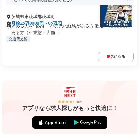
る！／小売業等の経験が活かせる／...
茨城県東茨城郡茨城町
月給25万8000円～65万円
求める人材: 必須 ・小売業の経験がある方 歓迎 ・店長経験が
ある方（※業態・店舗...
交通費支給
気になる
無料
アプリなら求人探しがもっと快適に！