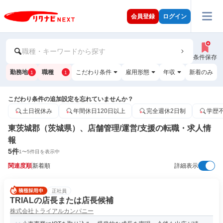
会員登録
ログイン
職種・キーワードから探す
条件保存
勤務地
職種
こだわり条件
雇用形態
年収
新着のみ
1
1
こだわり条件の追加設定を忘れていませんか？
土日祝休み
年間休日120日以上
完全週休2日制
学歴
東茨城郡（茨城県）、店舗管理/運営/支援の転職・求人情
報
5
件
1
〜
5
件目を表示中
関連度順
新着順
詳細表示
正社員
TRIALの店長または店長候補
株式会社トライアルカンパニー