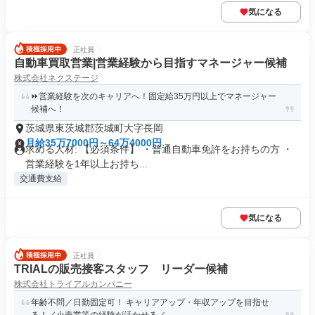
気になる
正社員
自動車買取営業|営業経験から目指すマネージャー候補
株式会社ネクステージ
⏩️営業経験を次のキャリアへ！固定給35万円以上でマネージャー
候補へ！
茨城県東茨城郡茨城町大字長岡
月給35万7000円～64万4000円
求める人材: 【必須条件】 ・普通自動車免許をお持ちの方 ・
営業経験を1年以上お持ち...
交通費支給
気になる
正社員
TRIALの販売接客スタッフ リーダー候補
株式会社トライアルカンパニー
年齢不問／日勤固定可！ キャリアアップ・年収アップを目指せ