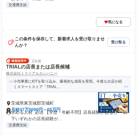
交通費支給
気になる
この条件を保存して、新着求人を受け取りませ
受け取る
んか？
正社員
TRIALの店長または店長候補
株式会社トライアルカンパニー
小売事業にIOTを取り込み、爆発的な成長を実現。今後も出店が続
くスマートストア「TRIAL...
茨城県東茨城郡茨城町
月給37万5000円～65万円
求める人材: 必須 【学歴・年齢不問】店長経験がある方 ～以
下いずれかの店長経験が...
交通費支給