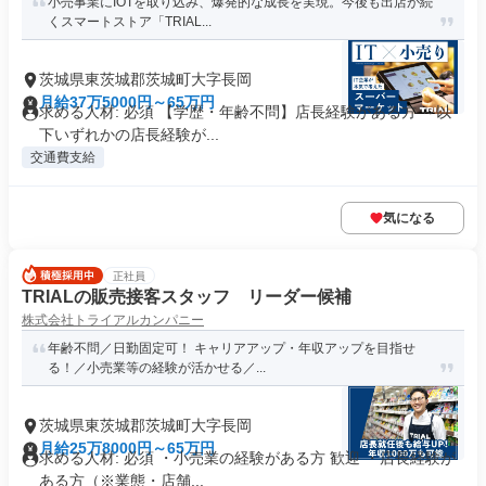
小売事業にIOTを取り込み、爆発的な成長を実現。今後も出店が続
くスマートストア「TRIAL...
茨城県東茨城郡茨城町大字長岡
月給37万5000円～65万円
求める人材: 必須 【学歴・年齢不問】店長経験がある方 ～以
下いずれかの店長経験が...
交通費支給
気になる
正社員
TRIALの販売接客スタッフ リーダー候補
株式会社トライアルカンパニー
年齢不問／日勤固定可！ キャリアアップ・年収アップを目指せ
る！／小売業等の経験が活かせる／...
茨城県東茨城郡茨城町大字長岡
月給25万8000円～65万円
求める人材: 必須 ・小売業の経験がある方 歓迎 ・店長経験が
ある方（※業態・店舗...