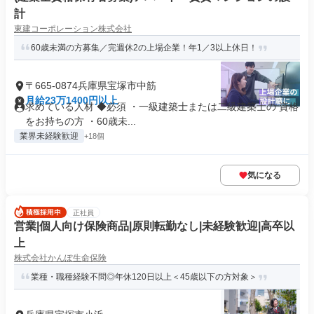
計
東建コーポレーション株式会社
60歳未満の方募集／完週休2の上場企業！年1／3以上休日！
〒665-0874兵庫県宝塚市中筋
月給23万1400円以上
求めている人材 ◆必須 ・一級建築士または二級建築士の 資格
をお持ちの方 ・60歳未...
業界未経験歓迎
+18個
気になる
正社員
営業|個人向け保険商品|原則転勤なし|未経験歓迎|高卒以
上
株式会社かんぽ生命保険
業種・職種経験不問◎年休120日以上＜45歳以下の方対象＞