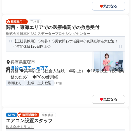
気になる
正社員
関西・東海エリアでの医療機関での救急受付
株式会社日本ビジネスデータープロセシングセンター
【正社員採用】◇急募！◇男女問わず活躍中◇夜勤経験者大歓迎！
◇年間休日120日以上◇
兵庫県宝塚市
月給25万円～30万円
資格 ◆高卒以上（社会人経験１年以上） ◆18歳以上（夜間業
務のため） ◆PCの使用経...
制服あり
主婦・主夫歓迎
+12個
気になる
NEW
業務委託
エアコン設置スタッフ
株式会社トラスト