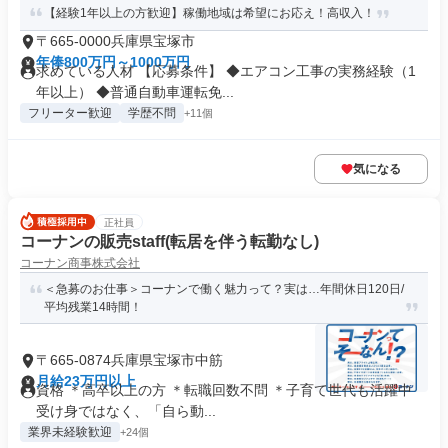
【経験1年以上の方歓迎】稼働地域は希望にお応え！高収入！
〒665-0000兵庫県宝塚市
年俸800万円～1000万円
求めている人材 【応募条件】 ◆エアコン工事の実務経験（1
年以上） ◆普通自動車運転免...
フリーター歓迎
学歴不問
+11個
気になる
正社員
コーナンの販売staff(転居を伴う転勤なし)
コーナン商事株式会社
＜急募のお仕事＞コーナンで働く魅力って？実は…年間休日120日/
平均残業14時間！
〒665-0874兵庫県宝塚市中筋
月給23万円以上
資格 ＊高卒以上の方 ＊転職回数不問 ＊子育て世代も活躍中
受け身ではなく、「自ら動...
業界未経験歓迎
+24個