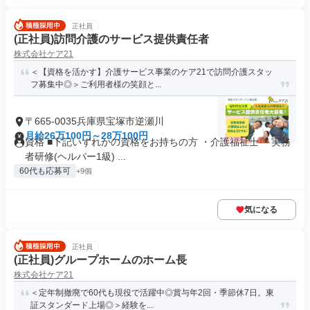
正社員
(正社員)訪問介護のサービス提供責任者
株式会社ケア21
＜【資格を活かす】介護サービス事業のケア21で訪問介護スタッ
フ募集中◎＞ご利用者様の笑顔と...
〒665-0035兵庫県宝塚市逆瀬川
月給26万100円～28万100円
資格 ■下記いずれかの資格をお持ちの方 ・介護福祉士 ・実務
者研修(ヘルパー1級) ...
60代も応募可
+9個
気になる
正社員
(正社員)グループホームのホーム長
株式会社ケア21
＜定年制撤廃で60代も現役で活躍中◎賞与年2回・季節休7日。東
証スタンダード上場◎＞経験を...