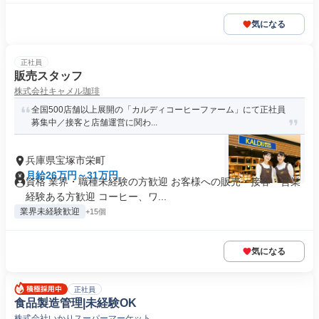
気になる
正社員
販売スタッフ
株式会社キャメル珈琲
全国500店舗以上展開の「カルディコーヒーファーム」にて正社員
募集中／接客と店舗運営に関わ...
兵庫県宝塚市栄町
月給26万円～31万円
資格 業界・職種未経験の方歓迎 お客様への販売・接客・営業
経験ある方歓迎 コーヒー、ワ...
業界未経験歓迎
+15個
気になる
正社員
食品製造管理|未経験OK
株式会社いかりスーパーマーケット