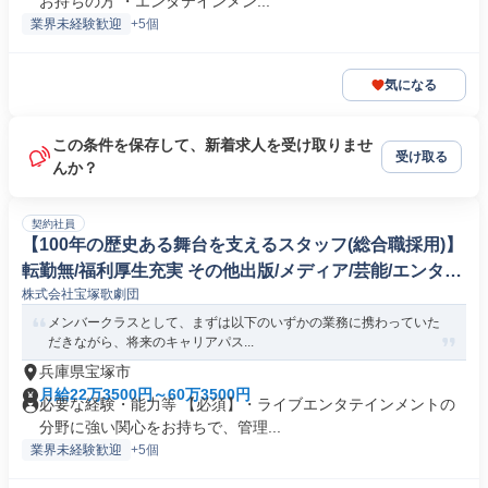
お持ちの方 ・エンタテインメン...
業界未経験歓迎
+5個
気になる
この条件を保存して、新着求人を受け取りませ
受け取る
んか？
契約社員
【100年の歴史ある舞台を支えるスタッフ(総合職採用)】
転勤無/福利厚生充実 その他出版/メディア/芸能/エンタメ
株式会社宝塚歌劇団
専門職
メンバークラスとして、まずは以下のいずかの業務に携わっていた
だきながら、将来のキャリアパス...
兵庫県宝塚市
月給22万3500円～60万3500円
必要な経験・能力等 【必須】・ライブエンタテインメントの
分野に強い関心をお持ちで、管理...
業界未経験歓迎
+5個