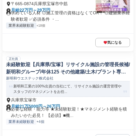
〒665-0874兵庫県宝塚市中筋
月給22万円～29万円
求めている人材 ◎施工管理の資格はなくてOK！ ◎建築業界経
験者歓迎 ✅必須条件 ・...
業界未経験歓迎
+18個
気になる
正社員
未経験歓迎【兵庫県/宝塚】リサイクル施設の管理長候補/
新明和グループ/年休125 その他建築/土木/プラント専門
新明和ウエステック株式会社
職
新明和工業の100%出資の当社にて、リサイクル施設の運営管理や
スタッフのマネジメントをお任...
兵庫県宝塚市
月給21万5000円～26万円
必要な経験・能力等 ★未経験歓迎！★マネジメント経験を積
みたいかた必見！ 【必須】■機...
業界未経験歓迎
+4個