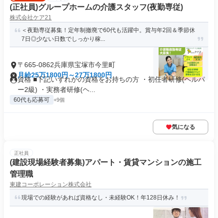
(正社員)グループホームの介護スタッフ(夜勤専従)
株式会社ケア21
＜夜勤専従募集！定年制撤廃で60代も活躍中。賞与年2回＆季節休
7日◎少ない日数でしっかり稼...
〒665-0862兵庫県宝塚市今里町
月給25万1800円～27万1800円
資格 ■下記いずれかの資格をお持ちの方 ・初任者研修(ヘルパ
ー2級) ・実務者研修(ヘ...
60代も応募可
+9個
気になる
正社員
(建設現場経験者募集)アパート・賃貸マンションの施工
管理職
東建コーポレーション株式会社
現場での経験があれば資格なし・未経験OK！年128日休み！