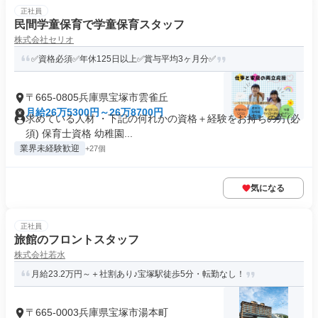
正社員
民間学童保育で学童保育スタッフ
株式会社セリオ
✅資格必須✅年休125日以上✅賞与平均3ヶ月分✅
〒665-0805兵庫県宝塚市雲雀丘
月給26万5300円～26万8700円
求めている人材 ・下記の何れかの資格＋経験をお持ちの方(必
須) 保育士資格 幼稚園...
業界未経験歓迎
+27個
気になる
正社員
旅館のフロントスタッフ
株式会社若水
月給23.2万円～＋社割あり♪宝塚駅徒歩5分・転勤なし！
〒665-0003兵庫県宝塚市湯本町