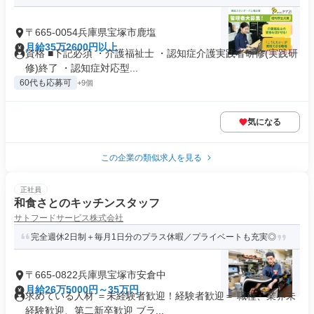
〒665-0054兵庫県宝塚市鹿塩
月給35万2600円以上
資格 ■下記必須 ・介護福祉士 ・認知症介護実践者研修(実践研
修)終了 ・認知症対応型...
60代も応募可
+9個
気になる
この企業の類似求人を見る
正社員
和食さとのキッチンスタッフ
サトフードサービス株式会社
完全週休2日制＋毎月1日分のプラス休暇／プライベートも充実◎
〒665-0822兵庫県宝塚市安倉中
月給26万5000円～35万円
求めている人材 ＝未経験者歓迎！経験者歓迎＝ 職種、業界未
経験歓迎、第二新卒歓迎 ブラ...