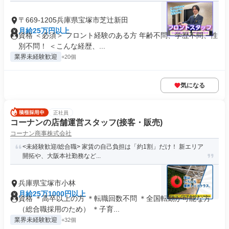
〒669-1205兵庫県宝塚市芝辻新田
月給25万円以上
資格 ＜必須＞ フロント経験のある方 年齢不問、学歴不問、性
別不問！ ＜こんな経歴、...
業界未経験歓迎
+20個
気になる
正社員
コーナンの店舗運営スタッフ(接客・販売)
コーナン商事株式会社
<未経験歓迎/総合職> 家賃の自己負担は「約1割」だけ！ 新エリア
開拓や、大阪本社勤務など...
兵庫県宝塚市小林
月給25万1000円以上
資格 ＊高卒以上の方 ＊転職回数不問 ＊全国転勤が可能な方
（総合職採用のため） ＊子育...
業界未経験歓迎
+32個