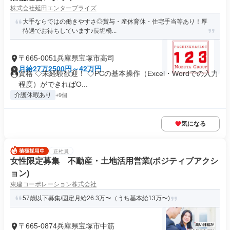
株式会社延田エンタープライズ
大手ならではの働きやすさ◎賞与・産休育休・住宅手当等あり！厚
待遇でお待ちしています♪長堀橋...
〒665-0051兵庫県宝塚市高司
月給27万2500円～42万円
資格 ◇未経験歓迎！ ◇PCの基本操作（Excel・Wordでの入力
程度）ができればO...
介護休暇あり
+9個
気になる
正社員
女性限定募集 不動産・土地活用営業(ポジティブアクシ
ョン)
東建コーポレーション株式会社
57歳以下募集/固定月給26.3万〜（うち基本給13万〜)
〒665-0874兵庫県宝塚市中筋