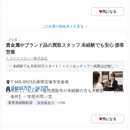
気になる
この企業の類似求人を見る
正社員
貴金属やブランド品の買取スタッフ 未経験でも安心 接客
営業
ミライエコロジー株式会社
未経験でも月収30万スタート！＋インセンティブ！残業ほぼ無し
〒665-0823兵庫県宝塚市安倉南
月給30万円～50万円
求めている人材 ⭐販売買取等が未経験の方も大歓迎！⭐ 【必須
条件】 ✅学歴不問 ✅営...
業界未経験歓迎
歩合給あり
+29個
気になる