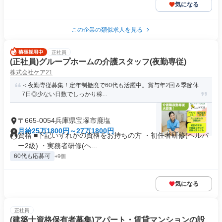
気になる
この企業の類似求人を見る
正社員
(正社員)グループホームの介護スタッフ(夜勤専従)
株式会社ケア21
＜夜勤専従募集！定年制撤廃で60代も活躍中。賞与年2回＆季節休
7日◎少ない日数でしっかり稼...
〒665-0054兵庫県宝塚市鹿塩
月給25万1800円～27万1800円
資格 ■下記いずれかの資格をお持ちの方 ・初任者研修(ヘルパ
ー2級) ・実務者研修(ヘ...
60代も応募可
+9個
気になる
正社員
(建築士資格保有者募集)アパート・賃貸マンションの設