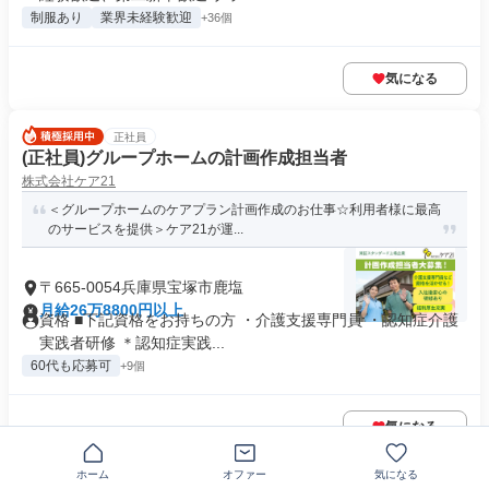
制服あり
業界未経験歓迎
+36個
気になる
正社員
(正社員)グループホームの計画作成担当者
株式会社ケア21
＜グループホームのケアプラン計画作成のお仕事☆利用者様に最高
のサービスを提供＞ケア21が運...
〒665-0054兵庫県宝塚市鹿塩
月給26万8800円以上
資格 ■下記資格をお持ちの方 ・介護支援専門員 ・認知症介護
実践者研修 ＊認知症実践...
60代も応募可
+9個
気になる
ホーム
オファー
気になる
この企業の類似求人を見る