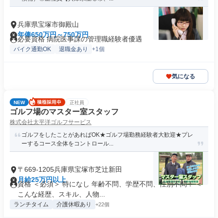
兵庫県宝塚市御殿山
年俸650万円～750万円
必要資格 病院医事課の管理職経験者優遇
バイク通勤OK
退職金あり
+1個
気になる
NEW
正社員
ゴルフ場のマスター室スタッフ
株式会社太平洋ゴルフサービス
ゴルフをしたことがあればOK★ゴルフ場勤務経験者大歓迎★プレ
ーするコース全体をコントロール...
〒669-1205兵庫県宝塚市芝辻新田
月給25万円以上
資格 ＜必須＞ 特になし 年齢不問、学歴不問、性別不問！ ＜
こんな経歴、スキル、人物...
ランチタイム
介護休暇あり
+22個