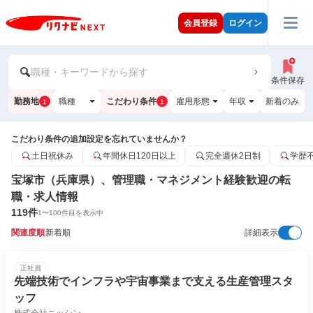
会員登録
ログイン
職種・キーワードから探す
条件保存
勤務地
職種
こだわり条件
雇用形態
年収
新着のみ
1
1
こだわり条件の追加設定を忘れていませんか？
土日祝休み
年間休日120日以上
完全週休2日制
学歴
宝塚市（兵庫県）、管理職・マネジメント経験歓迎の転
職・求人情報
119
件
1
〜
100
件目を表示中
関連度順
新着順
詳細表示
正社員
先端技術でインフラや宇宙事業まで支える生産管理スタ
ッフ