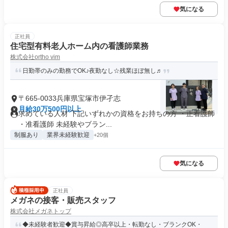
気になる
正社員
住宅型有料老人ホーム内の看護師業務
株式会社ortho vim
日勤帯のみの勤務でOK♪夜勤なし☆残業ほぼ無し♬
〒665-0033兵庫県宝塚市伊孑志
月給30万500円以上
求めている人材 下記いずれかの資格をお持ちの方 ・正看護師
・准看護師 未経験やブラン...
制服あり
業界未経験歓迎
+20個
気になる
正社員
メガネの接客・販売スタッフ
株式会社メガネトップ
◆未経験者歓迎◆賞与昇給◎高卒以上・転勤なし・ブランクOK・