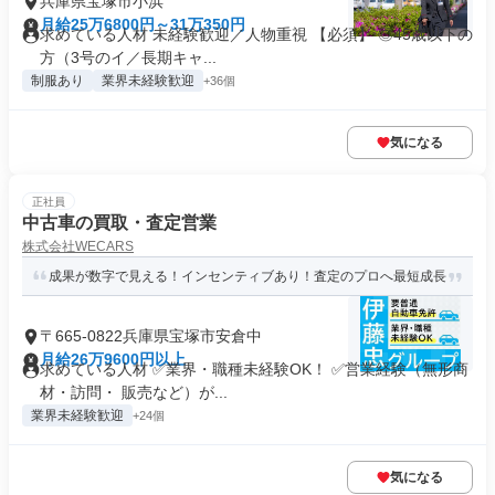
兵庫県宝塚市小浜
月給25万6800円～31万350円
求めている人材 未経験歓迎／人物重視 【必須】 ◎45歳以下の
方（3号のイ／長期キャ...
制服あり
業界未経験歓迎
+36個
気になる
正社員
中古車の買取・査定営業
株式会社WECARS
成果が数字で見える！インセンティブあり！査定のプロへ最短成長
〒665-0822兵庫県宝塚市安倉中
月給26万9600円以上
求めている人材 ✅業界・職種未経験OK！ ✅営業経験（無形商
材・訪問・ 販売など）が...
業界未経験歓迎
+24個
気になる