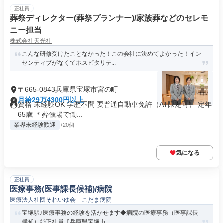
正社員
葬祭ディレクター(葬祭プランナー)/家族葬などのセレモ
ニー担当
株式会社天光社
こんな研修受けたことなかった！この会社に決めてよかった！イン
センティブがなくてホスピタリテ...
〒665-0843兵庫県宝塚市宮の町
月給29万4300円以上
資格 未経験OK 学歴不問 要普通自動車免許（AT限定可） 定年
65歳 ＊葬儀場で働...
業界未経験歓迎
+20個
気になる
正社員
医療事務(医事課長候補)/病院
医療法人社団それいゆ会 こだま病院
宝塚駅♪医療事務の経験を活かせます◆病院の医療事務（医事課長
候補）◎正社員【兵庫県宝塚市、...