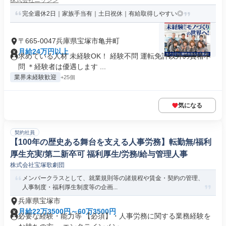
株式会社ニッシン
完全週休2日｜家族手当有｜土日祝休｜有給取得しやすい◎
〒665-0047兵庫県宝塚市亀井町
月給24万円以上
求めている人材 未経験OK！ 経験不問 運転免許以外の資格不
問 ＊経験者は優遇します ...
業界未経験歓迎
+25個
気になる
契約社員
【100年の歴史ある舞台を支える人事労務】転勤無/福利
厚生充実/第二新卒可 福利厚生/労務/給与管理人事
株式会社宝塚歌劇団
メンバークラスとして、就業規則等の諸規程や賃金・契約の管理、
人事制度・福利厚生制度等の企画...
兵庫県宝塚市
月給22万3500円～60万3500円
必要な経験・能力等 【必須】・人事労務に関する業務経験を