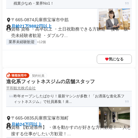
残業少なめ・業界No1！
〒665-0874兵庫県宝塚市中筋
月給21万9882円以上
資格 資格 ・高卒以上 ・土日祝勤務できる方歓迎 ・接客・販
売未経験者歓迎 ・ダブルワ...
業界未経験歓迎
+12個
気になる
契約社員
進化系フィットネスジムの店舗スタッフ
平和観光株式会社
昨年オープンしたばかり！最新マシンが多数！「お洒落な進化系フ
ィットネスジム」で社員募集！未...
〒665-0835兵庫県宝塚市旭町
月給24万円以上
資格 【歓迎条件】 ・体を動かすのが好きな方大歓迎！ ・人と
接する仕事がしたい方歓迎！...