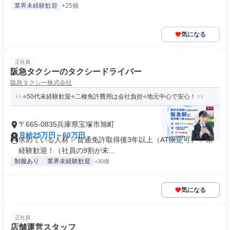
業界未経験歓迎
+25個
気になる
正社員
阪急タクシーのタクシードライバー
阪急タクシー株式会社
⭐50代未経験歓迎⭐二種免許費用は会社負担⭐地元中心で安心！
〒665-0835兵庫県宝塚市旭町
月給25万円～60万円
求めている人材 ✅普通免許取得後3年以上（AT限定可） ✅未
経験歓迎！（社員の9割が未...
制服あり
業界未経験歓迎
+30個
気になる
正社員
店舗運営スタッフ