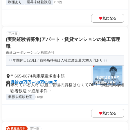
制服あり
業界未経験歓迎
+19個
気になる
正社員
(実務経験者募集)アパート・賃貸マンションの施工管理
職
東建コーポレーション株式会社
年間休日128日／資格所持者は入社支度金最大30万円あり
〒665-0874兵庫県宝塚市中筋
月給28万円～38万6900円
求めている人材 ◎施工管理の資格はなくてOK！ ◎建築業界経
験者歓迎 ✅必須条件 ・...
業界未経験歓迎
+18個
気になる
正社員