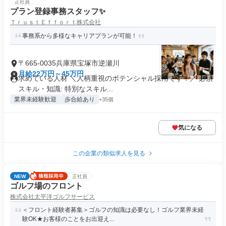
正社員
プラン登録事務スタッフ✨️
ＴｒｕｓｔＥｆｆｏｒｔ株式会社
事務系から多様なキャリアプランが可能！
〒665-0035兵庫県宝塚市逆瀬川
月給22万円～45万円
求めている人材 ＼人柄重視のポテンシャル採用です！／ 必須
スキル・知識: 特別なスキル...
業界未経験歓迎
歩合給あり
+35個
気になる
この企業の類似求人を見る
NEW
正社員
ゴルフ場のフロント
株式会社太平洋ゴルフサービス
＜フロント経験者募集＞ゴルフの知識は必要なし！ゴルフ業界未経
験OK★お客様のことをお出迎え...