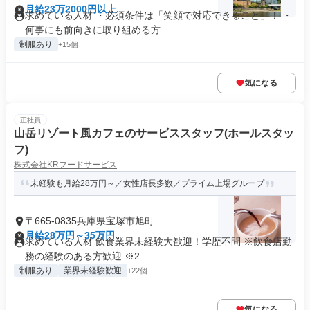
月給23万2000円以上
求めている人材 ・必須条件は「笑顔で対応できること」！ ・
何事にも前向きに取り組める方...
制服あり
+15個
気になる
正社員
山岳リゾート風カフェのサービススタッフ(ホールスタッ
フ)
株式会社KRフードサービス
未経験も月給28万円～／女性店長多数／プライム上場グループ
〒665-0835兵庫県宝塚市旭町
月給28万円～35万円
求めている人材 飲食業界未経験大歓迎！学歴不問 ※飲食店勤
務の経験のある方歓迎 ※2...
制服あり
業界未経験歓迎
+22個
気になる