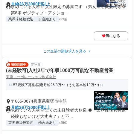
月給26万3000円以上
求めている人材 ✅女性限定の募集です （男女雇用機会均等法
第8条 ポジティブ・アクショ...
業界未経験歓迎
歩合給あり
+23個
気になる
この企業の類似求人を見る
正社員
(未経験可)入社2年で年収1000万可能な不動産営業
東建コーポレーション株式会社
57歳以下募集/固定月給26.3万〜（うち基本給13万〜)
〒665-0874兵庫県宝塚市中筋
月給26万3000円以上
求めている人材 ✅全くの未経験者大歓迎 ◆「業界経験も実務
経験もないけど大丈夫？」と不...
業界未経験歓迎
歩合給あり
+25個