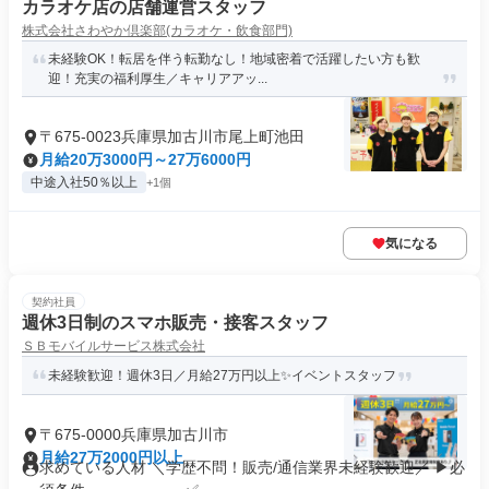
カラオケ店の店舗運営スタッフ
株式会社さわやか倶楽部(カラオケ・飲食部門)
未経験OK！転居を伴う転勤なし！地域密着で活躍したい方も歓
迎！充実の福利厚生／キャリアアッ...
〒675-0023兵庫県加古川市尾上町池田
月給20万3000円～27万6000円
中途入社50％以上
+1個
気になる
契約社員
週休3日制のスマホ販売・接客スタッフ
ＳＢモバイルサービス株式会社
未経験歓迎！週休3日／月給27万円以上✨イベントスタッフ
〒675-0000兵庫県加古川市
月給27万2000円以上
求めている人材 ＼学歴不問！販売/通信業界未経験歓迎／ ▶必