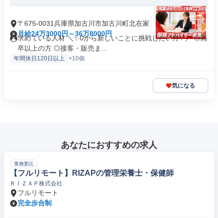
〒675-0031兵庫県加古川市加古川町北在家
月給24万3000円～36万8000円
求めている人材 ＼✨0から新しいことに挑戦したい方✨／ ◎高
卒以上の方 ◎接客・販売ま...
年間休日120日以上
+10個
気になる
あなたにおすすめの求人
業務委託
【フルリモート】RIZAPの管理栄養士・保健師
ＲＩＺＡＰ株式会社
フルリモート
完全歩合制