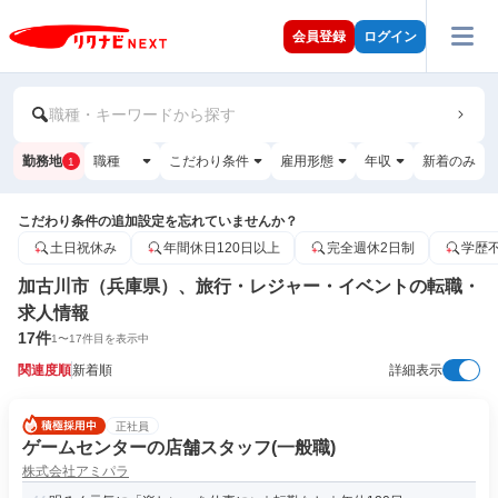
会員登録
ログイン
職種・キーワードから探す
勤務地
職種
こだわり条件
雇用形態
年収
新着のみ
1
こだわり条件の追加設定を忘れていませんか？
土日祝休み
年間休日120日以上
完全週休2日制
学歴
加古川市（兵庫県）、旅行・レジャー・イベントの転職・
求人情報
17
件
1
〜
17
件目を表示中
関連度順
新着順
詳細表示
正社員
ゲームセンターの店舗スタッフ(一般職)
株式会社アミパラ