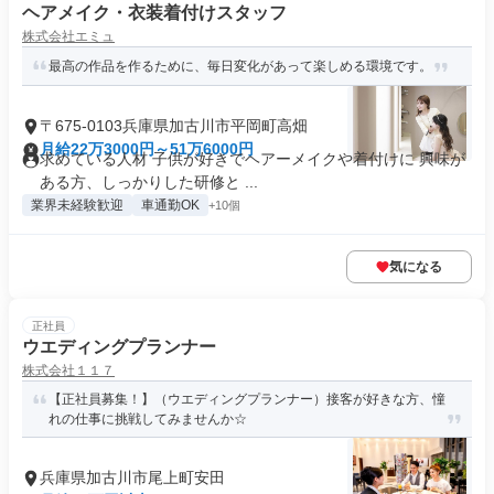
ヘアメイク・衣装着付けスタッフ
株式会社エミュ
最高の作品を作るために、毎日変化があって楽しめる環境です。
〒675-0103兵庫県加古川市平岡町高畑
月給22万3000円～51万6000円
求めている人材 子供が好きでヘアーメイクや着付けに 興味が
ある方、しっかりした研修と ...
業界未経験歓迎
車通勤OK
+10個
気になる
正社員
ウエディングプランナー
株式会社１１７
【正社員募集！】（ウエディングプランナー）接客が好きな方、憧
れの仕事に挑戦してみませんか☆
兵庫県加古川市尾上町安田