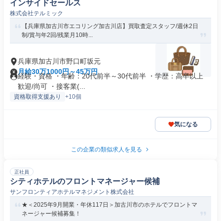
インサイドセールス
株式会社テルミック
【兵庫県加古川市エコリング加古川店】買取査定スタッフ/週休2日
制/賞与年2回/残業月10時...
兵庫県加古川市野口町坂元
月給30万1000円～45万円
経験・資格 ・年齢：20代前半～30代前半 ・学歴：高卒以上
歓迎/尚可 ・接客業(...
資格取得支援あり
+10個
気になる
この企業の類似求人を見る
正社員
シティホテルのフロントマネージャー候補
サンフロンティアホテルマネジメント株式会社
★＜2025年9月開業・年休117日＞加古川市のホテルでフロントマ
ネージャー候補募集！