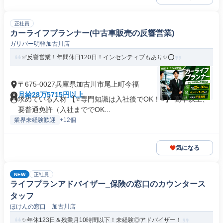
正社員
カーライフプランナー(中古車販売の反響営業)
ガリバー明幹加古川店
✅反響営業！年間休日120日！インセンティブもあり✨⭕
〒675-0027兵庫県加古川市尾上町今福
月給28万5715円以上
求めている人材 【⭐専門知識は入社後でOK！⭐】 高卒以上、
要普通免許（入社まででOK...
業界未経験歓迎
+12個
気になる
NEW
正社員
ライフプランアドバイザー_保険の窓口のカウンタース
タッフ
ほけんの窓口 加古川店
✨年休123日＆残業月10時間以下！未経験◎アドバイザー！