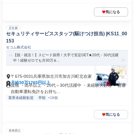
気になる
正社員
セキュリティサービススタッフ(駆けつけ担当) |KS11_00
153
セコム株式会社
【脱・就活！】スピード採用！大手で安定GET★20代・30代活躍
中！経験ゼロでも月30万＆...
〒675-0031兵庫県加古川市加古川町北在家
月給30万1765円以上
資格 ・高卒以上 ・20代～30代活躍中 ・未経験大歓迎 ・普通
自動車運転免許をお持ち...
業界未経験歓迎
早朝
+18個
気になる
業務委託