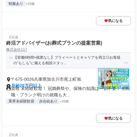
制服あり
+15個
気になる
正社員
終活アドバイザー(お葬式プランの提案営業)
株式会社117
【実働6時間×残業なし】プライベートとキャリアを両立◎お客様
の“もしも”に備える相談スタッ...
〒675-0026兵庫県加古川市尾上町旭
月給20万円以上
資格 未経験歓迎！ 冠婚葬祭や、保険の知識は一切不要！ 初転
職・ブランク明けの就職も大...
業界未経験歓迎
歩合給あり
+26個
気になる
正社員