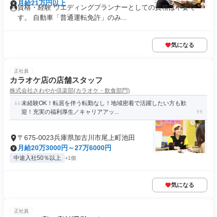
月給21万円以上
資格・経験 ウエディングプランナーとしての資格は不要で
す。 自動車「普通運転免許」のみ...
気になる
正社員
カラオケ店の店舗スタッフ
株式会社さわやか倶楽部(カラオケ・飲食部門)
未経験OK！転居を伴う転勤なし！地域密着で活躍したい方も歓
迎！充実の福利厚生／キャリアアッ...
〒675-0023兵庫県加古川市尾上町池田
月給20万3000円～27万6000円
中途入社50％以上
+1個
気になる
正社員