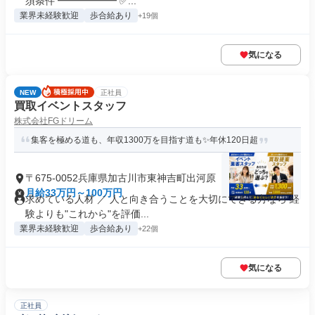
須条件 ━━━━━━ ✅...
業界未経験歓迎
歩合給あり
+19個
気になる
NEW
正社員
買取イベントスタッフ
株式会社FGドリーム
集客を極める道も、年収1300万を目指す道も✨年休120日超
〒675-0052兵庫県加古川市東神吉町出河原
月給33万円～100万円
求めている人材 ／ 人と向き合うことを大切にできる方なら 経
験よりも"これから"を評価...
業界未経験歓迎
歩合給あり
+22個
気になる
正社員