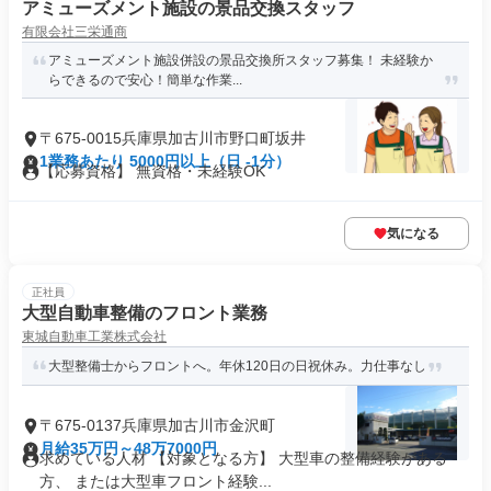
アミューズメント施設の景品交換スタッフ
有限会社三栄通商
アミューズメント施設併設の景品交換所スタッフ募集！ 未経験か
らできるので安心！簡単な作業...
〒675-0015兵庫県加古川市野口町坂井
1業務あたり 5000円以上（日 -1分）
【応募資格】 無資格・未経験OK
気になる
正社員
大型自動車整備のフロント業務
東城自動車工業株式会社
大型整備士からフロントへ。年休120日の日祝休み。力仕事なし
〒675-0137兵庫県加古川市金沢町
月給35万円～48万7000円
求めている人材 【対象となる方】 大型車の整備経験がある
方、 または大型車フロント経験...