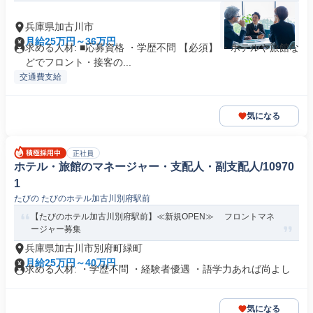
兵庫県加古川市
月給25万円～36万円
求める人材: ■応募資格 ・学歴不問 【必須】 ・ホテルや旅館な
どでフロント・接客の...
交通費支給
気になる
正社員
ホテル・旅館のマネージャー・支配人・副支配人/10970
1
たびの たびのホテル加古川別府駅前
【たびのホテル加古川別府駅前】≪新規OPEN≫ フロントマネ
ージャー募集
兵庫県加古川市別府町緑町
月給25万円～40万円
求める人材: ・学歴不問 ・経験者優遇 ・語学力あれば尚よし
気になる