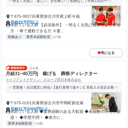
明るく元気に「楽しい」を仕事に✨｜転勤なし｜年休120日〜
〒675-0027兵庫県加古川市尾上町今福
月給25万円以上
求めている人材 【必須条件】 ・明るく元気に仕事を楽しめる
方 ・車で通勤できる方 ※要...
制服あり
業界未経験歓迎
+17個
気になる
正社員
月給31~40万円| 稼げる 葬祭ディレクター
ライフアンドデザイン・グループ西日本株式会社
営業無！当日運営に特化♪【直行直帰で楽チン】高収入＆安定企業
〒675-0101兵庫県加古川市平岡町新在家
月給31万2000円以上
求めている人材 ◆業界経験のある方歓迎 ◆未経験の方も大歓
迎！ ◆学歴不問！ ◆体力に...
業界未経験歓迎
+13個