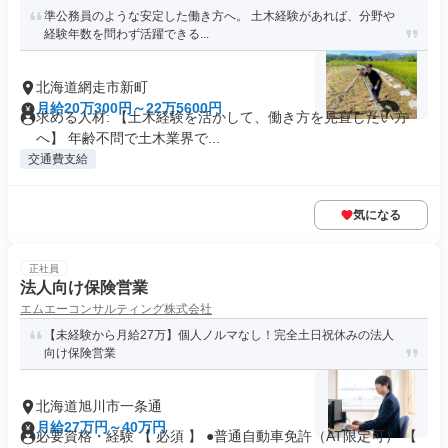
準公務員のような安定した働き方へ。 土木経験があれば、分野や
経験年数を問わず活躍できる...
北海道網走市新町
月給20万300円～22万5600円
求める人材: 【土木経験を活かして、働き方を見直したい方
へ】 年齢不問で土木業界で...
交通費支給
気になる
正社員
法人向け保険営業
エムエーコンサルティング株式会社
【未経験から月給27万】個人ノルマなし！完全土日祝休みの法人
向け保険営業
北海道旭川市一条通
月給27万円～40万円
必要資格・経験 【 必須 】 ●普通自動車免許（AT限定可） 【