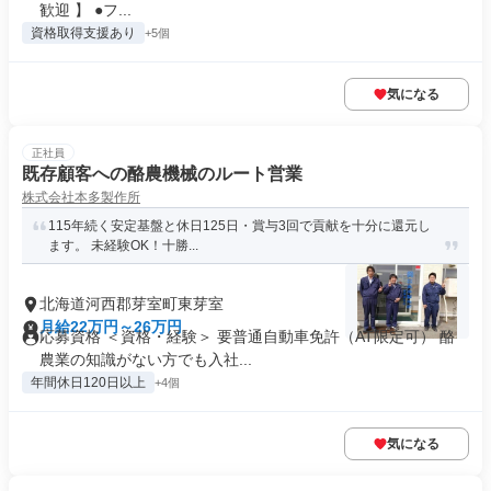
歓迎 】 ●フ...
資格取得支援あり
+5個
気になる
正社員
既存顧客への酪農機械のルート営業
株式会社本多製作所
115年続く安定基盤と休日125日・賞与3回で貢献を十分に還元し
ます。 未経験OK！十勝...
北海道河西郡芽室町東芽室
月給22万円～26万円
応募資格 ＜資格・経験＞ 要普通自動車免許（AT限定可） 酪
農業の知識がない方でも入社...
年間休日120日以上
+4個
気になる