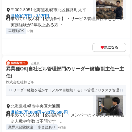
〒002-8051北海道札幌市北区篠路町太平
月給30万円～33万円
求めている人材 【必須条件】 ・サービス管理責任者としての
実務経験が2年以上ある方 ・...
車通勤OK
+7個
気になる
正社員
異業種OK|自社ビル管理部門のリーダー候補(副主任〜主
任)
株式会社桂和ビル
リーダー経験を活かす｜ノルマ目標無！モチベ管理よりタスク管理
北海道札幌市中央区大通西
月給30万1000円～33万5500円
求めている人材 【必須条件】 ・メンバーのマネジメント経験
※人数や年数は不問です！...
業界未経験歓迎
歩合給あり
+23個