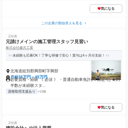
気になる
この企業の類似求人を見る
正社員
元請けメインの施工管理スタッフ見習い
株式会社藤共工業
未経験も応募OK！丁寧な研修で安心！賞与は4ヶ月分支給！
北海道紋別郡興部町字興部
月給36万円～45万円
必要資格・経験 《 必須 》 ・普通自動車免許(AT限定可) ★約
半数が未経験スタ...
資格取得支援あり
+13個
気になる
正社員