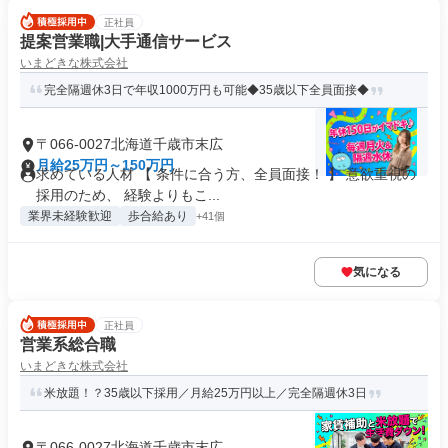
正社員
提案営業職|大手通信サービス
いまどきな株式会社
完全隔週休3日で年収1000万円も可能◆35歳以下全員面接◆
〒066-0027北海道千歳市末広
月給25万円～150万円
求めている人材 【 条件に合う方、全員面接！ 】 意欲重視の
採用のため、 経験よりもこ...
業界未経験歓迎
歩合給あり
+41個
気になる
正社員
営業系総合職
いまどきな株式会社
米放題！？35歳以下採用／月給25万円以上／完全隔週休3日
〒066-0027北海道千歳市末広