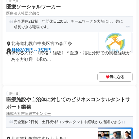
正社員
医療ソーシャルワーカー
医療法人社団北想会
完全週休2日制・年間休日120日。チームワークを大切にし、共に
成長できる職場です。
北海道札幌市中央区宮の森四条
月給28万円～35万円
求める人材: 《資格・経験》 * 医療・福祉分野での実務経験が
ある方歓迎 《求め...
気になる
正社員
医療施設や自治体に対してのビジネスコンサルタントサ
ポート業務
株式会社吉岡経営センター
完全週休2日制・土日祝休/コンサルタント未経験から活躍できる
北海道札幌市中央区北六条西