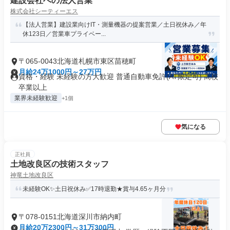
建設会社への法人営業
株式会社シーティーエス
【法人営業】建設業向けIT・測量機器の提案営業／土日祝休み／年
休123日／営業車プライベー...
〒065-0043北海道札幌市東区苗穂町
月給24万1000円～27万円
資格・経験 未経験の方大歓迎 普通自動車免許(AT限定可) 高校
卒業以上
業界未経験歓迎
+1個
気になる
正社員
土地改良区の技術スタッフ
神竜土地改良区
未経験OK✨土日祝休み✅17時退勤★賞与4.65ヶ月分
〒078-0151北海道深川市納内町
月給20万2300円～31万300円