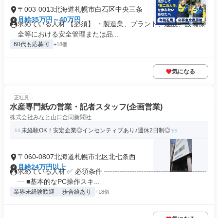
〒003-0013北海道札幌市白石区中央三条
月給35万円～40万円
求めている人材 【必須】 ・製造業、プラント、建設、設備保
全等における安全管理または品...
60代も応募可
+18個
気になる
正社員
水産専門紙の営業・記者スタッフ(企画営業)
株式会社みなと山口合同新聞社
未経験OK！安定企業◎インセンティブあり♪週休2日制◎
〒060-0807北海道札幌市北区北七条西
月給24万円以上
求めている人材 ✅ 必須条件 ┈┈┈┈┈┈┈┈┈┈┈┈┈┈┈
┈ ■基本的なPC操作スキ...
業界未経験歓迎
歩合給あり
+18個