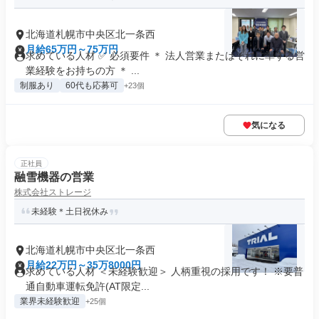
北海道札幌市中央区北一条西
月給65万円～75万円
求めている人材 ✅ 必須要件 ＊ 法人営業またはそれに準ずる営
業経験をお持ちの方 ＊ ...
制服あり
60代も応募可
+23個
気になる
正社員
融雪機器の営業
株式会社ストレージ
未経験＊土日祝休み
北海道札幌市中央区北一条西
月給22万円～35万8000円
求めている人材 ＜未経験歓迎＞ 人柄重視の採用です！ ※要普
通自動車運転免許(AT限定...
業界未経験歓迎
+25個