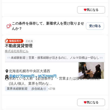
気になる
この条件を保存して、新着求人を受け取りませ
受け取る
んか？
正社員
不動産賃貸管理
株式会社桂和ビル
未経験歓迎｜営業・接客経験が活きるのに、ノルマ目標は一切なし
北海道札幌市中央区大通西
月給27万8000円～35万2000円
求めている人材 【必須条件】 ・営業または接客の業務経験
(法人/個人、業界を問わな...
業界未経験歓迎
歩合給あり
+27個
気になる