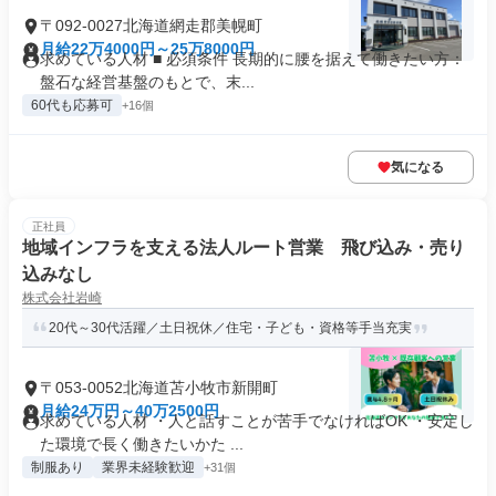
〒092-0027北海道網走郡美幌町
月給22万4000円～25万8000円
求めている人材 ■ 必須条件 長期的に腰を据えて働きたい方：
盤石な経営基盤のもとで、末...
60代も応募可
+16個
気になる
正社員
地域インフラを支える法人ルート営業 飛び込み・売り
込みなし
株式会社岩崎
20代～30代活躍／土日祝休／住宅・子ども・資格等手当充実
〒053-0052北海道苫小牧市新開町
月給24万円～40万2500円
求めている人材 ・人と話すことが苦手でなければOK ・安定し
た環境で長く働きたいかた ...
制服あり
業界未経験歓迎
+31個