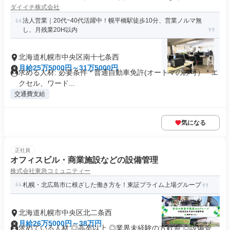
ダイイチ株式会社
法人営業｜20代~40代活躍中！幌平橋駅徒歩10分、営業ノルマ無
し、月残業20H以内
北海道札幌市中央区南十七条西
月給25万5000円～31万5000円
求める人材: 必要条件 * 普通自動車免許(オートマのみ可） * エ
クセル、ワード...
交通費支給
気になる
正社員
オフィスビル・商業施設などの設備管理
株式会社東急コミュニティー
札幌・北広島市に根ざした働き方を！東証プライム上場グループ
北海道札幌市中央区北二条西
月給26万5000円～38万円
求めている人材 ◎高卒以上 ◎業界未経験の方歓迎 ◎設備管