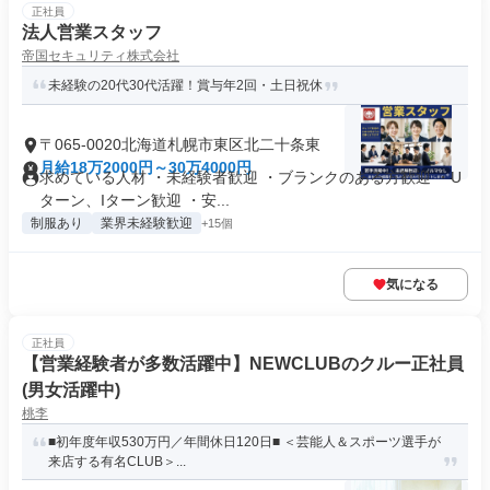
正社員
法人営業スタッフ
帝国セキュリティ株式会社
未経験の20代30代活躍！賞与年2回・土日祝休
〒065-0020北海道札幌市東区北二十条東
月給18万2000円～30万4000円
求めている人材 ・未経験者歓迎 ・ブランクのある方歓迎 ・U
ターン、Iターン歓迎 ・安...
制服あり
業界未経験歓迎
+15個
気になる
正社員
【営業経験者が多数活躍中】NEWCLUBのクルー正社員
(男女活躍中)
桃李
■初年度年収530万円／年間休日120日■ ＜芸能人＆スポーツ選手が
来店する有名CLUB＞...