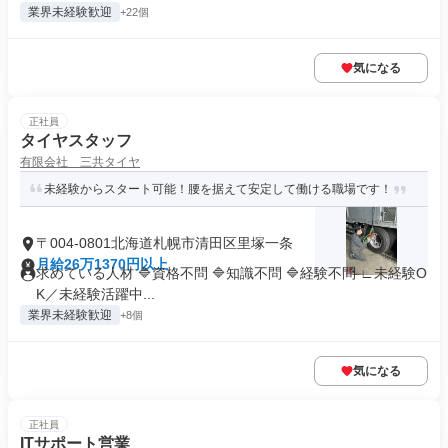
業界未経験歓迎
+22個
気になる
正社員
タイヤスタッフ
有限会社 三共タイヤ
未経験からスタート可能！腰を据えて安定して働ける職場です！
〒004-0801北海道札幌市清田区里塚一条
月給26万1370円以上
求めている人材 🔷資格不問 🔷知識不問 🔷経験不問 ∟未経験O
K／未経験活躍中...
業界未経験歓迎
+8個
気になる
正社員
ITサポート営業