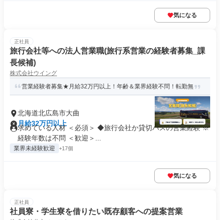
気になる
正社員
旅行会社等への法人営業職(旅行系営業の経験者募集_課
長候補)
株式会社ウイング
営業経験者募集★月給32万円以上！年齢＆業界経験不問！転勤無
北海道北広島市大曲
月給32万円以上
求めている人材 ＜必須＞ ◆旅行会社か貸切バスの営業経験 ※
経験年数は不問 ＜歓迎＞...
業界未経験歓迎
+17個
気になる
正社員
社員寮・学生寮を借りたい既存顧客への提案営業