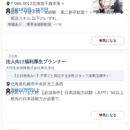
〒066-0012北海道千歳市美々
月給18万円～35万円
資格 ＜学歴不問・未経験・第二新卒歓迎！＞ 【応募資格】 ◆
英語スキル 以下のいずれ...
制服あり
業界未経験歓迎
+17個
気になる
正社員
法人向け福利厚生プランナー
大同生命保険株式会社東京支社
【土日祝休み✨】子育てと両立する女性スタッフ多数活躍中♪
北海道札幌市中央区北三条西
月給23万円以上
求めている人材 【必須条件】日本語能力試験（JLPT）N1以上
相当の日本語能力が必要で...
気になる