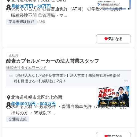
月給30万円～50万円
求めている人材 ◎要普通免許（AT可） ◎学歴不問 ◎業界・
職種経験不問 ◎管理職・マ...
業界未経験歓迎
+23個
気になる
正社員
酸素カプセルメーカーの法人営業スタッフ
株式会社タイムワールド
【飛び込みなし×完全反響営業✨】法人営業！未経験歓迎⭐幹部候
補も目指せる✅札幌駅徒歩2分！
北海道札幌市北区北七条西
年俸400万円～600万円
求める人材: ⭐ 必須条件 ・普通自動車免許（AT限定可）をお
持ちの方 ・35歳以下...
交通費支給
気になる