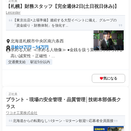
正社員
【札幌】財務スタッフ【完全週休2日(土日祝日休み)】
Leicester
【東京出店×上場準備】連続する大型イベントに備え、グループの
「資金繰り・財務体制」を強化す...
北海道札幌市中央区南六条西
月給29万円～54万円
求める人材: ≪求める人物像≫ ●金銭を扱う業務に求められる
高い誠実性・正確性・...
交通費支給
駅近5分以内
気になる
正社員
プラント・現場の安全管理・品質管理│技術本部係長ク
ラス
ワコオ工業株式会社
北海道からの転勤なし✨Iターン・Uターン歓迎✨応募者全員面接