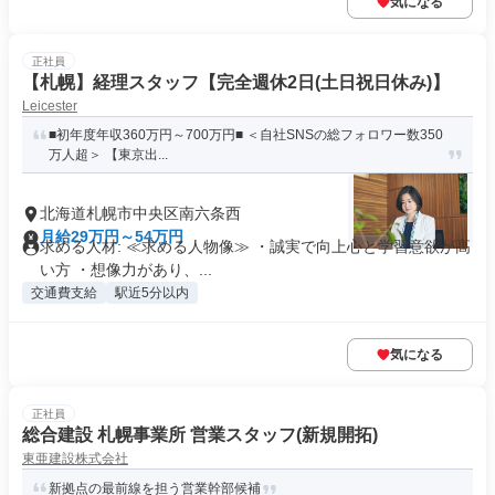
気になる
正社員
【札幌】経理スタッフ【完全週休2日(土日祝日休み)】
Leicester
■初年度年収360万円～700万円■ ＜自社SNSの総フォロワー数350
万人超＞ 【東京出...
北海道札幌市中央区南六条西
月給29万円～54万円
求める人材: ≪求める人物像≫ ・誠実で向上心と学習意欲が高
い方 ・想像力があり、...
交通費支給
駅近5分以内
気になる
正社員
総合建設 札幌事業所 営業スタッフ(新規開拓)
東亜建設株式会社
新拠点の最前線を担う営業幹部候補