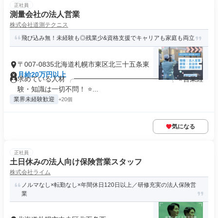
正社員
測量会社の法人営業
株式会社道測テクニス
飛び込み無！未経験も◎残業少&資格支援でキャリアも家庭も両立
〒007-0835北海道札幌市東区北三十五条東
月給20万円以上
求めている人材 ╭━━━━━━━━━━━━━━╮ ⭐営業経
験・知識は一切不問！ ⭐...
業界未経験歓迎
+20個
気になる
正社員
土日休みの法人向け保険営業スタッフ
株式会社ライム
ノルマなし×転勤なし×年間休日120日以上／研修充実の法人保険営
業