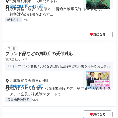
北海道札幌市中央区北五条西
月給26万円～48万円
必要資格・経験 ＜必須＞ ・普通自動車免許（AT限定可） ・
顧客対応の経験がある方...
転勤なし
+5個
気になる
正社員
ブランド品などの買取店の受付対応
株式会社リバロ
オープニング募集！元給食調理員も活躍中◎思い出を預かるお仕事
北海道富良野市日の出町
月給32万円～45万円
求めている人材 業界・職種未経験の方、第二新卒大歓迎！ ス
タッフ全員が未経験スタートで...
業界未経験歓迎
+22個
気になる