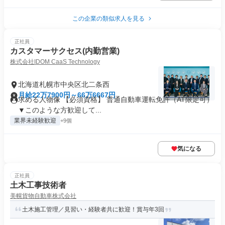
この企業の類似求人を見る
正社員
カスタマーサクセス(内勤営業)
株式会社IDOM CaaS Technology
北海道札幌市中央区北二条西
月給22万7900円～66万6667円
求める人物像 【必須資格】 普通自動車運転免許（AT限定可）
▼このような方歓迎して...
業界未経験歓迎
+9個
気になる
正社員
土木工事技術者
美幌貨物自動車株式会社
土木施工管理／見習い・経験者共に歓迎！賞与年3回