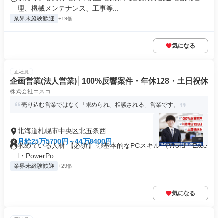
理、機械メンテナンス、工事等...
業界未経験歓迎
+19個
気になる
正社員
企画営業(法人営業)│100%反響案件・年休128・土日祝休
株式会社エスコ
売り込む営業ではなく「求められ、相談される」営業です。
北海道札幌市中央区北五条西
月給25万5700円～44万8400円
求めている人材 【必須】 ◎基本的なPCスキル （Word・Exce
l・PowerPo...
業界未経験歓迎
+29個
気になる