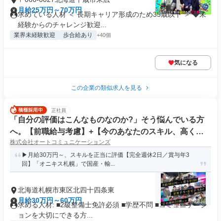
月給25万円～70万円
求めている人材 ＜ 長期キャリア形成のため35歳以下 ＞ ◆未
経験からのチャレンジ歓迎...
業界未経験歓迎
歩合給あり
+40個
気になる
この企業の類似求人を見る
正社員
「自分の評価はこんなものなのか?」そう悩んでいる方
へ。【前職給与考慮】+【今のあなたのスキル、高く買
株式会社オートコミュニケーションズ
います!】自動車整備士 オニキス札幌店
▶月給30万円～、スキルを正当に評価【完全週休2日／賞与年3
回】「オニキス札幌」で国産・輸...
北海道札幌市東区北四十四条東
月給30万円～60万円
求める人材: ■2級整備士免許必須 ■学歴不問 ■コミュニケーシ
ョンを大切にできる方...