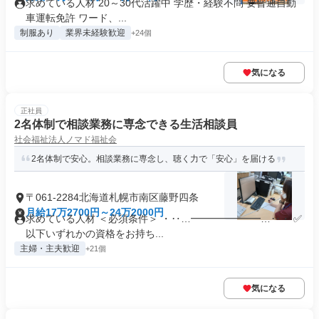
求めている人材 20～30代活躍中 学歴・経験不問 要普通自動
車運転免許 ワード、...
制服あり
業界未経験歓迎
+24個
気になる
正社員
2名体制で相談業務に専念できる生活相談員
社会福祉法人ノマド福祉会
2名体制で安心。相談業務に専念し、聴く力で「安心」を届ける
〒061-2284北海道札幌市南区藤野四条
月給17万2700円～24万2000円
求めている人材 ＜必須条件＞ ・‥…━━━━━━━…‥・ ✅
以下いずれかの資格をお持ち...
主婦・主夫歓迎
+21個
気になる