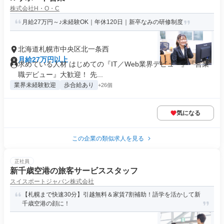
株式会社H・O・C
月給27万円～♪未経験OK｜年休120日｜新卒なみの研修制度
北海道札幌市中央区北一条西
月給27万円以上
求めている人材 はじめての『IT／Web業界デビュー』『営業
職デビュー』大歓迎！ 先...
業界未経験歓迎
歩合給あり
+26個
気になる
この企業の類似求人を見る
正社員
新千歳空港の旅客サービススタッフ
スイスポートジャパン株式会社
【札幌まで快速30分】引越無料＆家賃7割補助！語学を活かして新
千歳空港の顔に！