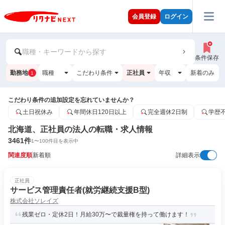
会員登録
ログイン
職種・キーワードから探す
条件保存
勤務地
職種
こだわり条件
正社員
年収
新着のみ
1
こだわり条件の追加設定を忘れていませんか？
土日祝休み
年間休日120日以上
完全週休2日制
学歴
北海道、正社員の法人の転職・求人情報
3461
件
1
〜
100
件目を表示中
関連度順
新着順
詳細表示
正社員
サービス管理責任者(就労継続支援B型)
株式会社ソレイズ
残業ゼロ・定休2日！月給30万〜で裁量権を持って働けます！