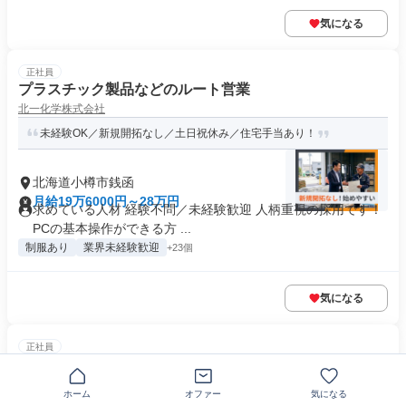
気になる
正社員
プラスチック製品などのルート営業
北一化学株式会社
未経験OK／新規開拓なし／土日祝休み／住宅手当あり！
北海道小樽市銭函
月給19万6000円～28万円
求めている人材 経験不問／未経験歓迎 人柄重視の採用です！
PCの基本操作ができる方 ...
制服あり
業界未経験歓迎
+23個
気になる
正社員
結婚式場の和洋食調理スタッフ
グローヴエンターテイメント株式会社
ホーム
オファー
気になる