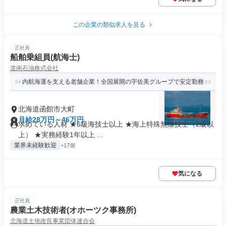
この企業の類似求人を見る
正社員
船舶乗組員(航海士)
道南石油株式会社
内航海運を支える老舗企業！全国展開の宇佐美グループで安定勤務
北海道函館市大町
月給28万円～46万円
求めている人材 ★6級海技士以上 ★海上特殊無線技士（2級以
上） ★実務経験1年以上 ...
業界未経験歓迎
+17個
気になる
正社員
農業土木技術者(オホーツク事務所)
北海道土地改良事業団体連合会