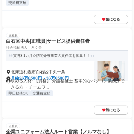
交通費支給
気になる
正社員
白石区中央|正職員|サービス提供責任者
社会福祉法人 ろく舎
賞与3.1カ月☆訪問介護事業の責任者を募集！！
北海道札幌市白石区中央一条
月給26万6500円～36万6500円
求める人材: 【資格】 介護福祉士 基本的なパソコン業務がで
きる方 ・チームワ...
即日勤務OK
交通費支給
気になる
正社員
企業ユニフォーム法人ルート営業【ノルマなし】