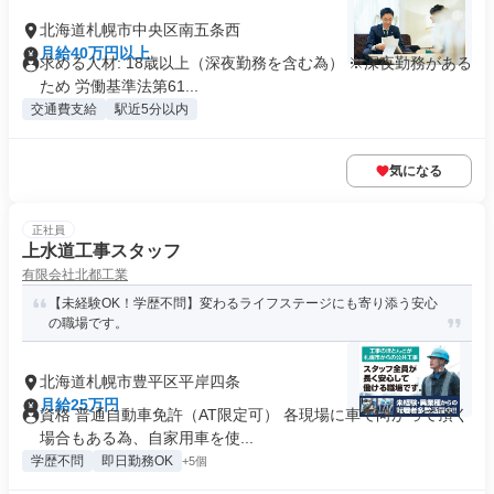
北海道札幌市中央区南五条西
月給40万円以上
求める人材: 18歳以上（深夜勤務を含む為） ※深夜勤務がある
ため 労働基準法第61...
交通費支給
駅近5分以内
気になる
正社員
上水道工事スタッフ
有限会社北都工業
【未経験OK！学歴不問】変わるライフステージにも寄り添う安心
の職場です。
北海道札幌市豊平区平岸四条
月給25万円
資格 普通自動車免許（AT限定可） 各現場に車で向かって頂く
場合もある為、自家用車を使...
学歴不問
即日勤務OK
+5個