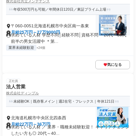
株式会社共立メンテナンス
年収500万円も可能／年間休日120日／東証プライム上場
〒060-0051北海道札幌市中央区南一条東
月給25万円～27万9000円
求めている人材 学歴不問│経験不問│資格不問 ＊20代～30代
前半の男女活躍中 ＊第...
業界未経験歓迎
+24個
気になる
正社員
法人営業
株式会社ディンプル
未経験OK｜既存客メイン｜週2在宅・フレックス｜年休121日
北海道札幌市中央区北四条西
月給22万円～36万円
求めている人材 ／ 業界・職種未経験歓迎！ キャリアチェンジ
したい方も◎ 20代～40...