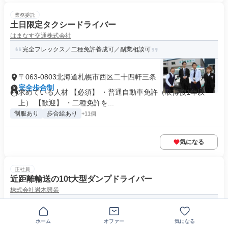
業務委託
土日限定タクシードライバー
はまなす交通株式会社
完全フレックス／二種免許養成可／副業相談可
〒063-0803北海道札幌市西区二十四軒三条
完全歩合制
求めている人材 【必須】 ・普通自動車免許（取得後1年以
上） 【歓迎】 ・二種免許を...
制服あり
歩合給あり
+11個
気になる
正社員
近距離輸送の10t大型ダンプドライバー
株式会社岩木興業
月収40万円〜50万円可能◆異業種からの転職者も活躍中
ホーム
オファー
気になる