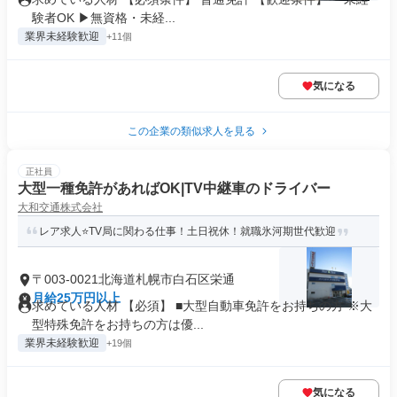
験者OK ▶無資格・未経...
業界未経験歓迎
+11個
気になる
この企業の類似求人を見る
正社員
大型一種免許があればOK|TV中継車のドライバー
大和交通株式会社
レア求人⭐️TV局に関わる仕事！土日祝休！就職氷河期世代歓迎
〒003-0021北海道札幌市白石区栄通
月給25万円以上
求めている人材 【必須】 ■大型自動車免許をお持ちの方 ※大
型特殊免許をお持ちの方は優...
業界未経験歓迎
+19個
気になる