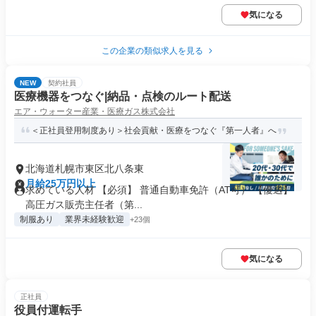
気になる
この企業の類似求人を見る
NEW
契約社員
医療機器をつなぐ|納品・点検のルート配送
エア・ウォーター産業・医療ガス株式会社
＜正社員登用制度あり＞社会貢献・医療をつなぐ『第一人者』へ
北海道札幌市東区北八条東
月給25万円以上
求めている人材 【必須】 普通自動車免許（AT可） 【優遇】
高圧ガス販売主任者（第...
制服あり
業界未経験歓迎
+23個
気になる
正社員
役員付運転手