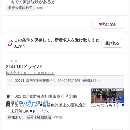
両での実務経験がある方 ...
業界未経験歓迎
+18個
気になる
この条件を保存して、新着求人を受け取りませ
受け取る
んか？
正社員
2t.4t.10tドライバ―
株式会社Ａｃｅ Ｎｕｍｂｅｒ
【001】賞与年2回!夜勤ナシ!20~50代活躍中!未経験◎
〒003-0849北海道札幌市白石区北郷
月給35万円～60万円
求めている人材 ■普通免許以上の運転免許 【こんな方も！】 ■
未経験OK ■ドライバ...
制服あり
業界未経験歓迎
+32個