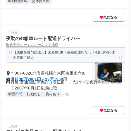
即日勤務OK
交通費支給
気になる
正社員
夜勤の4t箱車ルート配送ドライバー
株式会社シーエムシーネット通商
【成果を賞与に還元】未経験OK！長距離運転なし！4週6休or8休
の選択可能☆
〒007-0826北海道札幌市東区東雁来六条
月給30万2601円～33万1350円
資格 普通自動車免許（改正前）または中型免許をお持ちの方
※2007年6月1日以前に取...
学歴不問
転勤なし
賞与あり
+3個
気になる
正社員