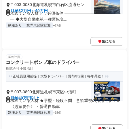
〒003-0030北海道札幌市白石区流通センタ
ー
月給32万円～40万円
求めている人材 ✅：必須条件 ━━━━━━━━━━━━━━
━ ◆大型自動車第一種運転免...
制服あり
業界未経験歓迎
+17個
気になる
契約社員
コンクリートポンプ車のドライバー
株式会社小鍛冶組
正社員登用前提｜大型ドライバー｜賞与年2回｜毎年昇給！
〒007-0890北海道札幌市東区中沼町
月給40万円以上
求めている人材 ★学歴・経験不問！意欲重視の採用です！★
《必須要件》 ・普通自動車...
制服あり
業界未経験歓迎
+15個
気になる