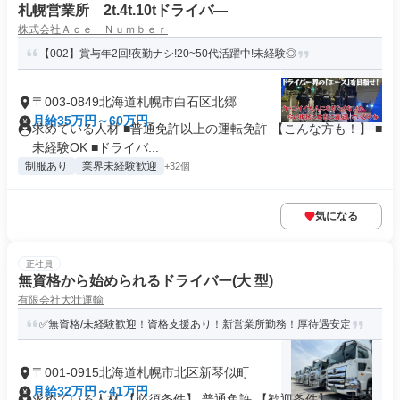
札幌営業所 2t.4t.10tドライバ―
株式会社Ａｃｅ Ｎｕｍｂｅｒ
【002】賞与年2回!夜勤ナシ!20~50代活躍中!未経験◎
〒003-0849北海道札幌市白石区北郷
月給35万円～60万円
求めている人材 ■普通免許以上の運転免許 【こんな方も！】 ■
未経験OK ■ドライバ...
制服あり
業界未経験歓迎
+32個
気になる
正社員
無資格から始められるドライバー(大 型)
有限会社大壮運輸
✅無資格/未経験歓迎！資格支援あり！新営業所勤務！厚待遇安定
〒001-0915北海道札幌市北区新琴似町
月給32万円～41万円
求めている人材 【必須条件】 普通免許 【歓迎条件】 ・未経