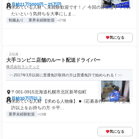
月給21万5000円～25万円
求めている人材 ＼未経験歓迎です！／ 今回の募集はやってみ
たいという気持ちを大事にしま...
制服あり
業界未経験歓迎
+27個
気になる
正社員
大手コンビニ店舗のルート配送ドライバー
株式会社ランテック
2017年3月以前に普通免許取得の方は普通免許で始められる！
〒001-0915北海道札幌市北区新琴似町
月給30万円以上
求めている人材 【求める人物像】 ■《応募条件》 ・準中型免
許以上をお持ちの方 ※平...
業界未経験歓迎
+13個
気になる