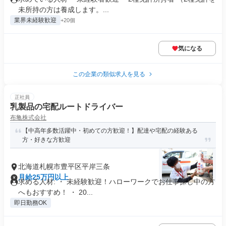
未所持の方は養成します。...
業界未経験歓迎
+20個
気になる
この企業の類似求人を見る
正社員
乳製品の宅配ルートドライバー
布亀株式会社
【中高年多数活躍中・初めての方歓迎！】配達や宅配の経験ある
方・好きな方歓迎
北海道札幌市豊平区平岸三条
月給25万円以上
求める人材: ・ 未経験歓迎！ハローワークでお仕事探し中の方
へもおすすめ！ ・ 20...
即日勤務OK