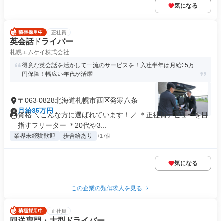
気になる
正社員
英会話ドライバー
札幌エムケイ株式会社
得意な英会話を活かして一流のサービスを！入社半年は月給35万
円保障！幅広い年代が活躍
〒063-0828北海道札幌市西区発寒八条
月給35万円
資格 ＼こんな方に選ばれています！／ ＊正社員デビューを目
指すフリーター ＊20代や3...
業界未経験歓迎
歩合給あり
+17個
気になる
この企業の類似求人を見る
正社員
回送専門・大型ドライバー