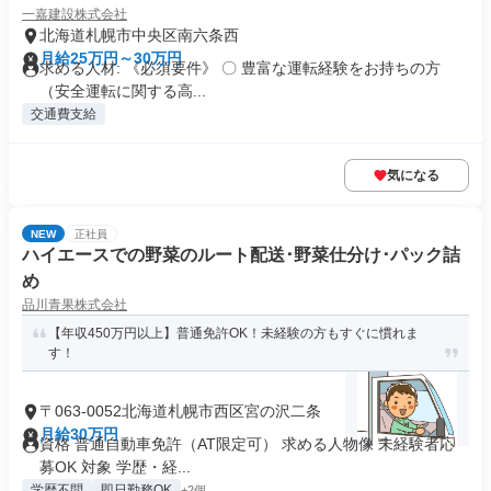
一嘉建設株式会社
北海道札幌市中央区南六条西
月給25万円～30万円
求める人材: 《必須要件》 〇 豊富な運転経験をお持ちの方
（安全運転に関する高...
交通費支給
気になる
NEW
正社員
ハイエースでの野菜のルート配送･野菜仕分け･パック詰
め
品川青果株式会社
【年収450万円以上】普通免許OK！未経験の方もすぐに慣れま
す！
〒063-0052北海道札幌市西区宮の沢二条
月給30万円
資格 普通自動車免許（AT限定可） 求める人物像 未経験者応
募OK 対象 学歴・経...
学歴不問
即日勤務OK
+2個