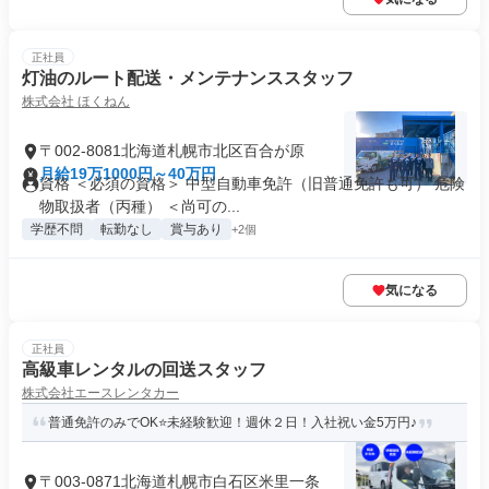
正社員
灯油のルート配送・メンテナンススタッフ
株式会社 ほくねん
〒002-8081北海道札幌市北区百合が原
月給19万1000円～40万円
資格 ＜必須の資格＞ 中型自動車免許（旧普通免許も可） 危険
物取扱者（丙種） ＜尚可の...
学歴不問
転勤なし
賞与あり
+2個
気になる
正社員
高級車レンタルの回送スタッフ
株式会社エースレンタカー
普通免許のみでOK⭐未経験歓迎！週休２日！入社祝い金5万円♪
〒003-0871北海道札幌市白石区米里一条