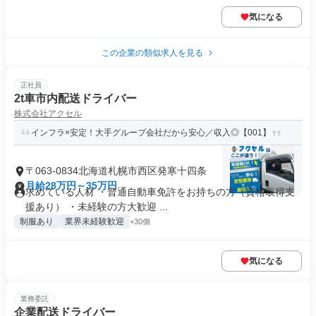
気になる
この企業の類似求人を見る
正社員
2t車市内配送ドライバー
株式会社アクセル
インフラ×安定！大手グループ会社だから安心／収入◎【001】
〒063-0834北海道札幌市西区発寒十四条
月給28万円～35万円
求めている人材 ・普通自動車免許をお持ちの方（資格取得支
援あり） ・未経験の方大歓迎 ...
制服あり
業界未経験歓迎
+30個
気になる
業務委託
企業配送ドライバー