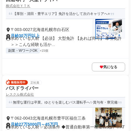
株式会社ＹＴＫ
【厚別・清田・豊平エリア】免許を活かして次のキャリアへ⭐
〒003-0027北海道札幌市白石区
月給30万円以上
求めている人材 【必須】 大型免許 【あれば尚可】 牽引免許
＞＞こんな経験も活か...
副業・WワークOK
+15個
気になる
正社員
バスドライバー
レスクル株式会社
無理な運行は卒業。ゆとりを楽しむバス運転手へ✨賞与有・寮完備
〒062-0043北海道札幌市豊平区福住三条
月給27万5000円～45万円
求めている人材 ✅必須条件 ◆普通自動車第一種運転免許 ※AT