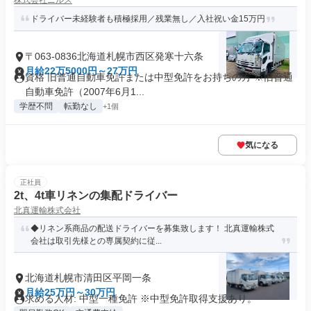
株式会社ニルス
ドライバー未経験者も積極採用／残業無し／入社祝い金15万円
〒063-0836北海道札幌市西区発寒十六条
月給22万5000円～27万円
資格 旧普通自動車免許または中型免許をお持ちの方 ※旧普通
自動車免許（2007年6月1...
学歴不問
転勤なし
+1個
気になる
正社員
2t、4t車リネンの集配ドライバー
北真運輸株式会社
◆リネン系商品の配送ドライバーを募集致します！ 北真運輸株式
会社は取引先様との専属契約に従...
北海道札幌市清田区平岡一条
月給25万円～30万円
求める人材: 中型一種免許 ※中型免許取得支援あり。