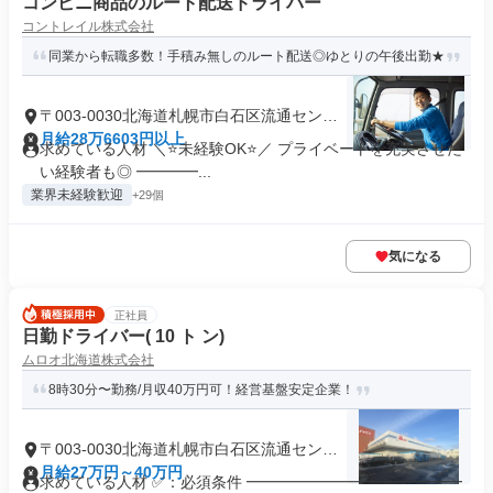
コンビニ商品のルート配送ドライバー
コントレイル株式会社
同業から転職多数！手積み無しのルート配送◎ゆとりの午後出勤★
〒003-0030北海道札幌市白石区流通センタ
ー
月給28万6603円以上
求めている人材 ＼⭐未経験OK⭐／ プライベートを充実させた
い経験者も◎ ━━━━...
業界未経験歓迎
+29個
気になる
正社員
日勤ドライバー( 10 ト ン)
ムロオ北海道株式会社
8時30分〜勤務/月収40万円可！経営基盤安定企業！
〒003-0030北海道札幌市白石区流通センタ
ー
月給27万円～40万円
求めている人材 ✅：必須条件 ━━━━━━━━━━━━━━