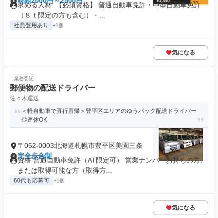
時給2000円～2500円
求める人材: 【必須資格】 普通自動車免許・中型自動車免許
（８ｔ限定の方も含む）・...
社員登用あり
+1個
気になる
業務委託
郵便物の配送ドライバー
佐々木運送
＜軽自動車で直行直帰＞豊平区エリアのゆうパック配送ドライバー
◎連休OK
〒062-0003北海道札幌市豊平区美園三条
完全歩合制
資格 普通自動車免許（AT限定可） 営業ナンバーお持ちの方、
または取得可能な方（取得方...
60代も応募可
+1個
気になる