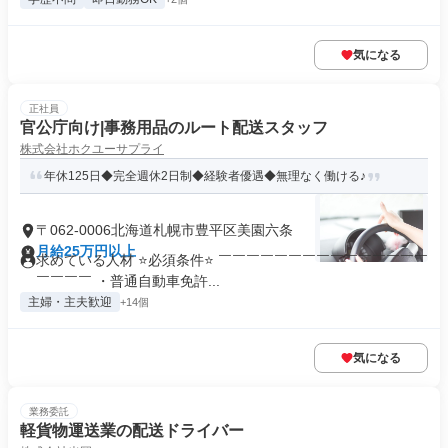
気になる
正社員
官公庁向け|事務用品のルート配送スタッフ
株式会社ホクユーサプライ
年休125日◆完全週休2日制◆経験者優遇◆無理なく働ける♪
〒062-0006北海道札幌市豊平区美園六条
月給25万円以上
求めている人材 ⭐必須条件⭐ ￣￣￣￣￣￣￣￣￣￣￣￣￣￣￣
￣￣￣￣ ・普通自動車免許...
主婦・主夫歓迎
+14個
気になる
業務委託
軽貨物運送業の配送ドライバー