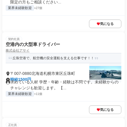
限定の方もご相談ください...
業界未経験歓迎
+27個
気になる
契約社員
空港内の大型車ドライバー
株式会社アサイ
丘珠空港で、航空機の安全運航を支える仕事です！！
〒007-0880北海道札幌市東区丘珠町
時給1500円
求めている人材 学歴・年齢・経験は不問です。未経験からの
チャレンジも歓迎します。 【...
業界未経験歓迎
+11個
気になる
正社員