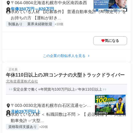
〒064-0804北海道札幌市中央区南四条西
年俸350万円～820万円
求めている人材 【応募条件】 普通自動車免許（AT限定可）を
お持ちの方 【運転が好き...
制服あり
業界未経験歓迎
+10個
気になる
この企業の類似求人を見る
正社員
年休110日以上のJRコンテナの大型トラックドライバー
北海道通運株式会社
安定企業で働く⭐年間賞与100万円以上✅年休110日以上
〒003-0030北海道札幌市白石区流通センタ
ー
月給29万円以上
求めている人材 ＜ 転職回数は不問 ＞ 【 必須資格 】 ✅大型自
動車免許 ✅大型...
資格取得支援あり
+20個