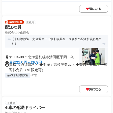
気になる
正社員
配送社員
株式会社小山商会
【未経験歓迎・完全週休二日制】寝具リース会社の配送社員募集で
す！
〒004-0871北海道札幌市清田区平岡一条
月給21万円～26万円
資格 ＜必須資格＞ ◆学歴：高校卒業以上 ◆普通自動車第一種
運転免許（AT限定可） ...
業界未経験歓迎
+12個
気になる
正社員
4t車の配送ドライバー