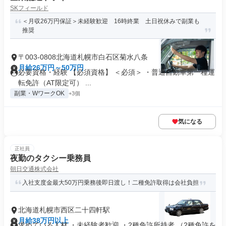
SKフィールド
＜月収26万円保証＞未経験歓迎 16時終業 土日祝休みで副業も
推奨
〒003-0808北海道札幌市白石区菊水八条
月給26万円～50万円
必要資格・経験 【必須資格】 ＜必須＞ ・普通自動車第一種運
転免許（AT限定可） ...
副業・WワークOK
+3個
気になる
正社員
夜勤のタクシー乗務員
朝日交通株式会社
入社支度金最大50万円乗務後即日渡し！二種免許取得は会社負担
北海道札幌市西区二十四軒駅
月給38万円以上
求めている人材 ・未経験者歓迎 ・2種免許所持者 （2種免許を