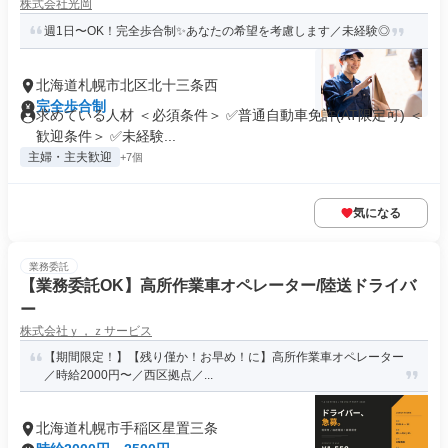
株式会社光岡
週1日〜OK！完全歩合制✨あなたの希望を考慮します／未経験◎
北海道札幌市北区北十三条西
完全歩合制
求めている人材 ＜必須条件＞ ✅普通自動車免許(AT限定可) ＜
歓迎条件＞ ✅未経験...
主婦・主夫歓迎
+7個
気になる
業務委託
【業務委託OK】高所作業車オペレーター/陸送ドライバ
ー
株式会社ｙ，ｚサービス
【期間限定！】【残り僅か！お早め！に】高所作業車オペレーター
／時給2000円〜／西区拠点／...
北海道札幌市手稲区星置三条