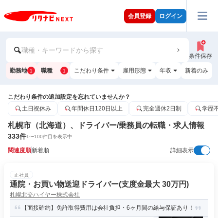
会員登録
ログイン
職種・キーワードから探す
条件保存
勤務地
職種
こだわり条件
雇用形態
年収
新着のみ
1
1
こだわり条件の追加設定を忘れていませんか？
土日祝休み
年間休日120日以上
完全週休2日制
学歴
札幌市（北海道）、ドライバー/乗務員の転職・求人情報
333
件
1
〜
100
件目を表示中
関連度順
新着順
詳細表示
正社員
通院・お買い物送迎ドライバー(支度金最大 30万円)
札幌北交ハイヤー株式会社
【面接確約】免許取得費用は会社負担・6ヶ月間の給与保証あり！