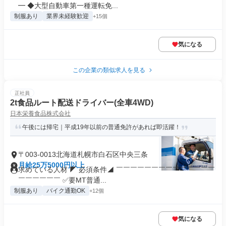
━ ◆大型自動車第一種運転免...
制服あり
業界未経験歓迎
+15個
気になる
この企業の類似求人を見る
正社員
2t食品ルート配送ドライバー(全車4WD)
日本栄養食品株式会社
午後には帰宅｜平成19年以前の普通免許があれば即活躍！
〒003-0013北海道札幌市白石区中央三条
月給25万5000円以上
求めている人材 ◤ 必須条件◢ ￣￣￣￣￣￣￣￣￣￣￣￣￣￣
￣￣￣￣￣￣ ✅要MT普通...
制服あり
バイク通勤OK
+12個
気になる