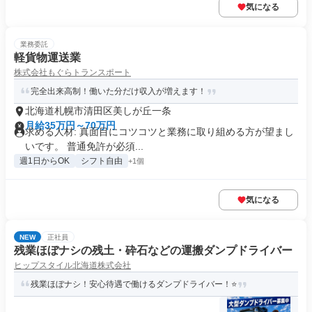
気になる
業務委託
軽貨物運送業
株式会社もぐらトランスポート
完全出来高制！働いた分だけ収入が増えます！
北海道札幌市清田区美しが丘一条
月給35万円～70万円
求める人材: 真面目にコツコツと業務に取り組める方が望まし
いです。 普通免許が必須...
週1日からOK
シフト自由
+1個
気になる
NEW
正社員
残業ほぼナシの残土・砕石などの運搬ダンプドライバー
ヒップスタイル北海道株式会社
残業ほぼナシ！安心待遇で働けるダンプドライバー！⭐