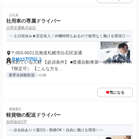
正社員
社用車の専属ドライバー
大和交通株式会社
土日祝休み★安定収入！待機時間もあるので無理なく働ける環境◎
〒003-0021北海道札幌市白石区栄通
月給23万円以上
求めている人材 【必須条件】 ■普通自動車第一種運転免許（A
T限定可） 【こんな方を...
業界未経験歓迎
+21個
気になる
業務委託
軽貨物の配送ドライバー
合同会社V.P
歩合給あり☆週3日～勤務OK！自由に働ける環境✨