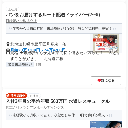
正社員
パンをお届けするルート配送ドライバー(2~3t)
日糧製パン株式会社
午後からは自由時間！未経験歓迎！家族手当など福利厚生充実！
北海道札幌市豊平区月寒東一条
月給20万3300円～24万4700円
資格 ★未経験から安定企業で長く働きたい方歓迎！ 「人と話
すことが好き」 「北海道に根...
業界未経験歓迎
+8個
気になる
正社員
入社3年目の平均年収 563万円 水道レスキュークルー
株式会社クラシアンホールディングス
未経験から月収80万超も。夜勤なし年休113日で稼げる職人へ