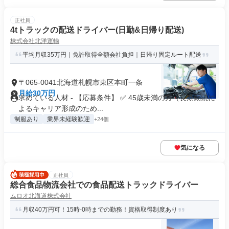
正社員
4tトラックの配送ドライバー(日勤&日帰り配送)
株式会社北洋運輸
平均月収35万円｜免許取得全額会社負担｜日帰り固定ルート配送
〒065-0041北海道札幌市東区本町一条
月給30万円
求めている人材 - 【応募条件】 ✅ 45歳未満の方（長期勤続に
よるキャリア形成のため...
制服あり
業界未経験歓迎
+24個
気になる
正社員
総合食品物流会社での食品配送トラックドライバー
ムロオ北海道株式会社
月収40万円可！15時-0時までの勤務！資格取得制度あり