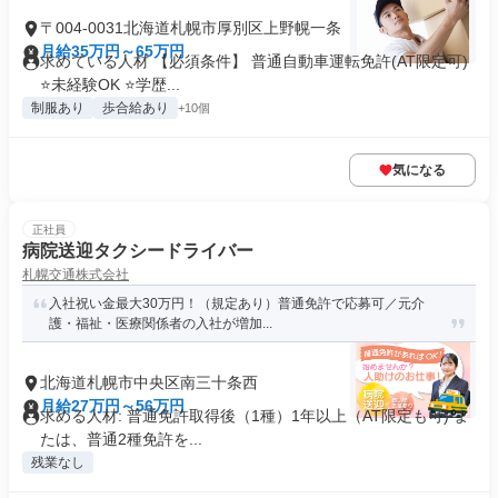
〒004-0031北海道札幌市厚別区上野幌一条
月給35万円～65万円
求めている人材 【必須条件】 普通自動車運転免許(AT限定可)
⭐未経験OK ⭐学歴...
制服あり
歩合給あり
+10個
気になる
正社員
病院送迎タクシードライバー
札幌交通株式会社
入社祝い金最大30万円！（規定あり）普通免許で応募可／元介
護・福祉・医療関係者の入社が増加...
北海道札幌市中央区南三十条西
月給27万円～56万円
求める人材: 普通免許取得後（1種）1年以上（AT限定も可) ま
たは、普通2種免許を...
残業なし