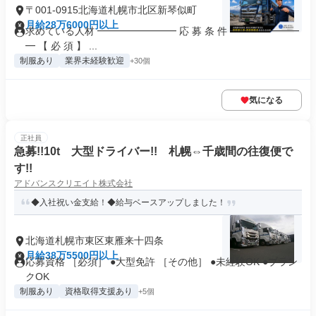
〒001-0915北海道札幌市北区新琴似町
月給28万6000円以上
求めている人材 ━━━━━━━━ 応 募 条 件 ━━━━━━━
━ 【 必 須 】 ...
制服あり
業界未経験歓迎
+30個
気になる
正社員
急募!!10t 大型ドライバー!! 札幌⇔千歳間の往復便で
す!!
アドバンスクリエイト株式会社
◆入社祝い金支給！◆給与ベースアップしました！
北海道札幌市東区東雁来十四条
月給38万5500円以上
応募資格 ［必須］ ●大型免許 ［その他］ ●未経験OK ●ブラン
クOK
制服あり
資格取得支援あり
+5個