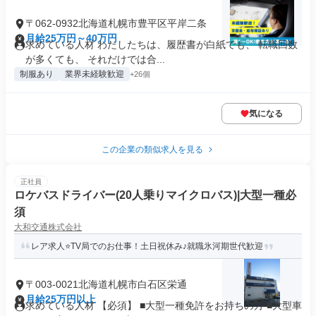
〒062-0932北海道札幌市豊平区平岸二条
月給25万円～40万円
求めている人材 わたしたちは、履歴書が白紙でも、 転職回数
が多くても、 それだけでは合...
制服あり
業界未経験歓迎
+26個
気になる
この企業の類似求人を見る
正社員
ロケバスドライバー(20人乗りマイクロバス)|大型一種必
須
大和交通株式会社
レア求人⭐️TV局でのお仕事！土日祝休み♪就職氷河期世代歓迎
〒003-0021北海道札幌市白石区栄通
月給25万円以上
求めている人材 【必須】 ■大型一種免許をお持ちの方 ■大型車