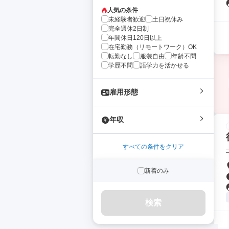
人気の条件
未経験者歓迎
土日祝休み
完全週休2日制
年間休日120日以上
在宅勤務（リモートワーク）OK
転勤なし
服装自由
年齢不問
学歴不問
語学力を活かせる
雇用形態
年収
すべての条件をクリア
新着のみ
検索