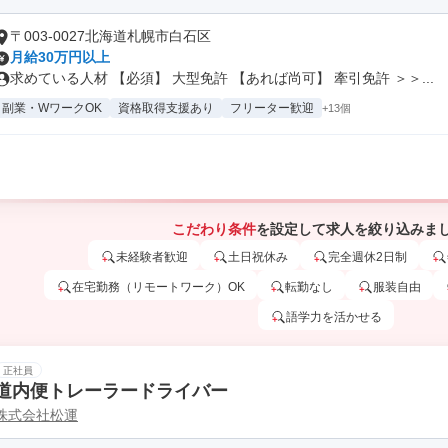
〒003-0027北海道札幌市白石区
月給30万円以上
求めている人材 【必須】 大型免許 【あれば尚可】 牽引免許 ＞＞...
副業・WワークOK
資格取得支援あり
フリーター歓迎
+13個
こだわり条件
を設定して求人を絞り込みま
未経験者歓迎
土日祝休み
完全週休2日制
在宅勤務（リモートワーク）OK
転勤なし
服装自由
語学力を活かせる
正社員
道内便トレーラードライバー
株式会社松運