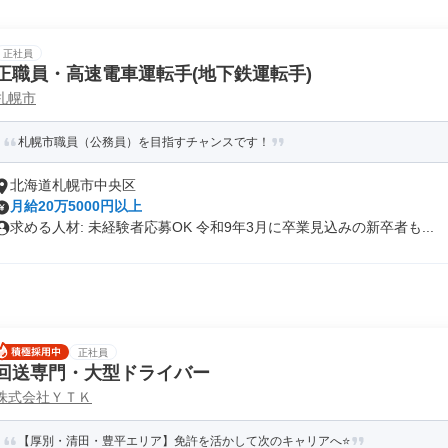
正社員
正職員・高速電車運転手(地下鉄運転手)
札幌市
札幌市職員（公務員）を⽬指すチャンスです！
北海道札幌市中央区
月給20万5000円以上
求める人材: 未経験者応募OK 令和9年3月に卒業見込みの新卒者も...
正社員
回送専門・大型ドライバー
株式会社ＹＴＫ
【厚別・清田・豊平エリア】免許を活かして次のキャリアへ⭐