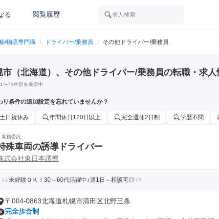
なる
閲覧履歴
求人検索
運輸/物流専門職
/
ドライバー/乗務員
/
その他ドライバー/乗務員
幌市（北海道）、その他ドライバー/乗務員の転職・求人
1
〜
71
件目を表示中
わり条件の追加設定を忘れていませんか？
土日祝休み
年間休日120日以上
完全週休2日制
学歴不問
業務委託
特殊車両の誘導ドライバー
株式会社東日本誘導
未経験ＯＫ！30～60代活躍中♪週1日～相談可◎
〒004-0863北海道札幌市清田区北野三条
完全歩合制