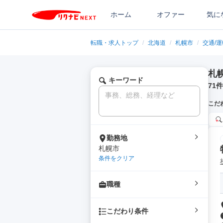
ホーム
オファー
気に
転職・求人トップ
/
北海道
/
札幌市
/
交通/
札
キーワード
71
件
こだ
勤務地
札幌市
条件をクリア
職種
こだわり条件