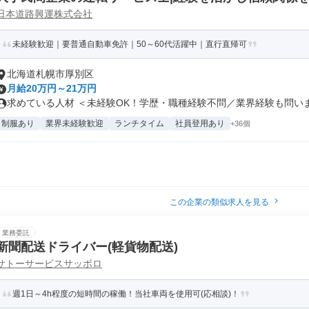
日本道路興運株式会社
未経験歓迎｜要普通自動車免許｜50～60代活躍中｜直行直帰可
北海道札幌市厚別区
月給20万円～21万円
求めている人材 ＜未経験OK！学歴・職種経験不問／業界経験も問いませ
制服あり
業界未経験歓迎
ランチタイム
社員登用あり
+36個
この企業の類似求人を見る
業務委託
新聞配送ドライバー(軽貨物配送)
サトーサービスサッポロ
週1日～4h程度の短時間の稼働！当社車両を使用可(応相談)！