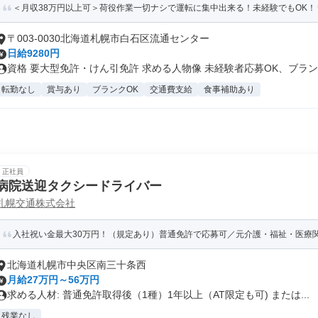
＜月収38万円以上可＞荷役作業一切ナシで運転に集中出来る！未経験でもOK！
〒003-0030北海道札幌市白石区流通センター
日給9280円
資格 要大型免許・けん引免許 求める人物像 未経験者応募OK、ブラン..
転勤なし
賞与あり
ブランクOK
交通費支給
食事補助あり
正社員
病院送迎タクシードライバー
札幌交通株式会社
入社祝い金最大30万円！（規定あり）普通免許で応募可／元介護・福祉・医療
北海道札幌市中央区南三十条西
月給27万円～56万円
求める人材: 普通免許取得後（1種）1年以上（AT限定も可) または...
残業なし