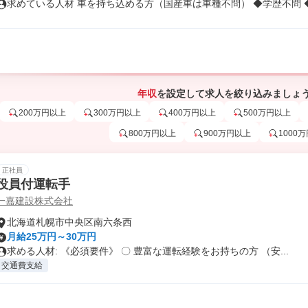
求めている人材 車を持ち込める方（国産車は車種不問） ◆学歴不問 ◆未
年収
を設定して求人を絞り込みましょ
200万円以上
300万円以上
400万円以上
500万円以上
800万円以上
900万円以上
1000
正社員
役員付運転手
一嘉建設株式会社
北海道札幌市中央区南六条西
月給25万円～30万円
求める人材: 《必須要件》 〇 豊富な運転経験をお持ちの方 （安...
交通費支給