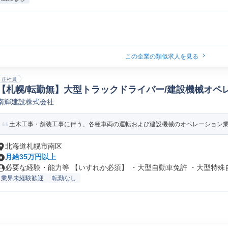
この企業の類似求人を見る
正社員
【札幌/転勤無】大型トラックドライバー/建設機械オペ
南輝建設株式会社
ー/乗務員
土木工事・舗装工事に伴う、各種車両の運転および建設機械のオペレーション
北海道札幌市南区
月給35万円以上
必要な経験・能力等 【いすれか必須】 ・大型自動車免許 ・大型特殊自動
業界未経験歓迎
転勤なし