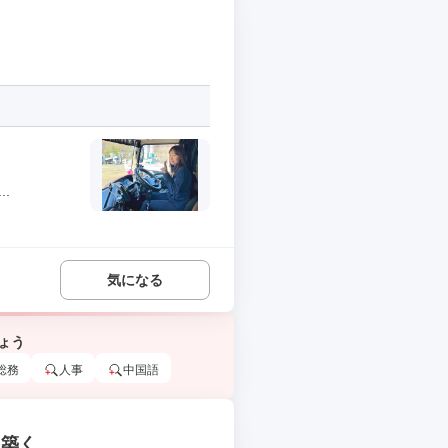
.
気になる
ょう
総務
人事
中国語
を築く