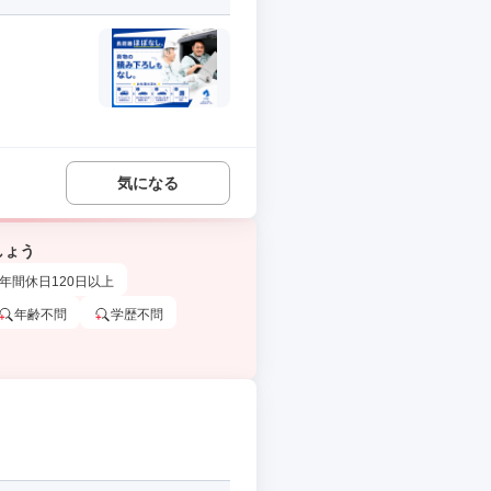
気になる
しょう
年間休日120日以上
年齢不問
学歴不問