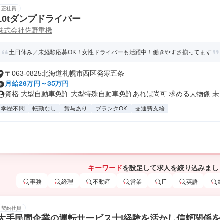
正社員
10tダンプドライバー
株式会社佐野重機
土日休み／未経験応募OK！女性ドライバーも活躍中！働きやすさ揃ってます
〒063-0825北海道札幌市西区発寒五条
月給26万円～35万円
資格 大型自動車免許 大型特殊自動車免許あれば尚可 求める人物像 未..
学歴不問
転勤なし
賞与あり
ブランクOK
交通費支給
キーワード
を設定して求人を絞り込みまし
事務
経理
不動産
営業
IT
英語
契約社員
大手民間企業の運転サービス士|経験を活かし信頼関係