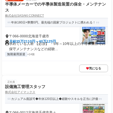
半導体メーカーでの半導体製造装置の保全・メンテナン
ス
株式会社SASAKI CONNECT
年休180日×寮費0円。最先端の国家プロジェクトに携われる！
〒066-0000北海道千歳市
月給35万2110円～40万125円
求めている人材 【必須】 ・5年～10年以上の半導体業界での
保守メンテナンスなどの経験...
無期雇用派遣
+14個
気になる
正社員
設備施工管理スタッフ
株式会社アイマックス
カジュアル面談可◆年休120日以上◆経験やスキルを正当に評価
〒066-0012北海道千歳市美々