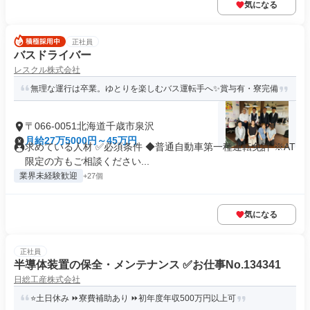
気になる
正社員
バスドライバー
レスクル株式会社
無理な運行は卒業。ゆとりを楽しむバス運転手へ✨賞与有・寮完備
〒066-0051北海道千歳市泉沢
月給27万5000円～45万円
求めている人材 ✅必須条件 ◆普通自動車第一種運転免許 ※AT
限定の方もご相談ください...
業界未経験歓迎
+27個
気になる
正社員
半導体装置の保全・メンテナンス ✅お仕事No.134341
日総工産株式会社
⭐土日休み ⏩寮費補助あり ⏩初年度年収500万円以上可