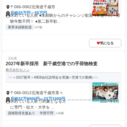
〒066-0062北海道千歳市
月給25万円～55万円
求めている人材 ●未経験からのチャレンジ歓迎 ●学歴不問！経
験年数不問！ ●第二新卒歓...
業界未経験歓迎
+27個
気になる
正社員
2027年新卒採用 新千歳空港での手荷物検査
株式会社セノン
＜2027新卒＞WEB会社説明会を実施✨空港での勤務♪
〒066-0012北海道千歳市美々
月給22万9000円～23万1000円
求めている人材 ✋対象となる方 ￣￣￣￣￣￣￣￣ 2027年3月
に専門・短大・大学を ...
資格取得支援あり
学歴不問
+16個