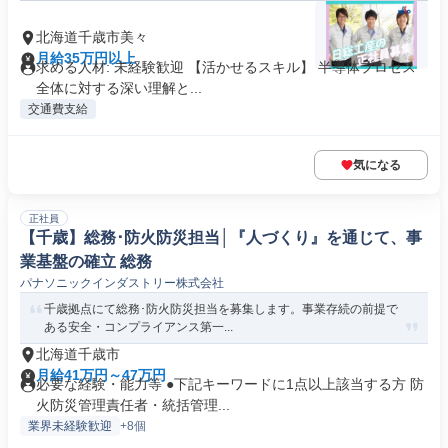
北海道千歳市美々
月給35万円以上
求める人材: 未経験歓迎 【活かせるスキル】 半導体プロセス
全体に対する深い理解と...
交通費支給
気になる
正社員
【千歳】総務･防火防災担当│『人づくり』を通じて、事
業基盤の確立 総務
パナソニックインダストリー株式会社
千歳拠点にて総務･防火防災担当を募集します。事業存続の前提で
ある安全・コンプライアンス第一...
北海道千歳市
月給41万円～47万円
必要な経験・能力等 ●下記キーワードに1点以上該当する方 防
火防災管理責任者・統括管理...
業界未経験歓迎
+8個