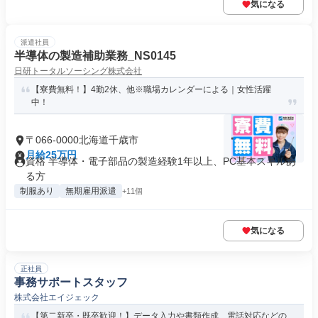
気になる
派遣社員
半導体の製造補助業務_NS0145
日研トータルソーシング株式会社
【寮費無料！】4勤2休、他※職場カレンダーによる｜女性活躍
中！
〒066-0000北海道千歳市
月給25万円
資格 半導体・電子部品の製造経験1年以上、PC基本スキルあ
る方
制服あり
無期雇用派遣
+11個
気になる
正社員
事務サポートスタッフ
株式会社エイジェック
【第二新卒・既卒歓迎！】データ入力や書類作成、電話対応などの