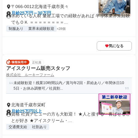
〒066-0012北海道千歳市美々
月給25万円～30万円
求めている人材 量産工場での経験があれば 半導体業界未経験
でもＯＫ ＝＝＝＝＝＝＝＝...
制服あり
業界未経験歓迎
+28個
気になる
正社員
アイスクリーム販売スタッフ
株式会社 ルーキーファーム
未経験歓迎！残業10時間以内／賞与年2回・昇給あり／年間休日10
5日・お休み調整可／社員割...
北海道千歳市栄町
月給25万円以上
資格 社員デビューの方も大歓迎！ ★人と接する・喜ばせるこ
とが好き ★アイスクリーム・...
交通費支給
社割あり