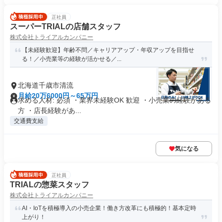
正社員
スーパーTRIALの店舗スタッフ
株式会社トライアルカンパニー
【未経験歓迎】年齢不問／キャリアアップ・年収アップを目指せ
る！／小売業等の経験が活かせる／...
北海道千歳市清流
月給20万6000円～65万円
求める人材: 必須 ・業界未経験OK 歓迎 ・小売業の経験がある
方 ・店長経験があ...
交通費支給
気になる
正社員
TRIALの惣菜スタッフ
株式会社トライアルカンパニー
AI・IoTを積極導入の小売企業！働き方改革にも積極的！基本定時
上がり！