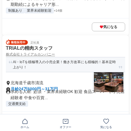
期勤続によるキャリア形...
制服あり
業界未経験歓迎
+14個
気になる
正社員
TRIALの精肉スタッフ
株式会社トライアルカンパニー
AI・IoTを積極導入の小売企業！働き方改革にも積極的！基本定時
上がり！
北海道千歳市清流
月給24万6000円～31万円
求める人材: 必須 ・業界未経験OK 歓迎 食品スーパーや小売店
経験者 中食や百貨...
交通費支給
気になる
ホーム
オファー
気になる