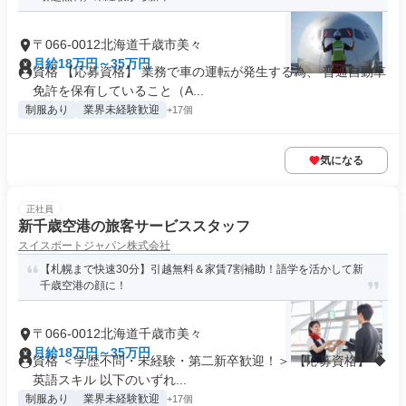
〒066-0012北海道千歳市美々
月給18万円～35万円
資格 【応募資格】 業務で車の運転が発生する為、 普通自動車
免許を保有していること（A...
制服あり
業界未経験歓迎
+17個
気になる
正社員
新千歳空港の旅客サービススタッフ
スイスポートジャパン株式会社
【札幌まで快速30分】引越無料＆家賃7割補助！語学を活かして新
千歳空港の顔に！
〒066-0012北海道千歳市美々
月給18万円～35万円
資格 ＜学歴不問・未経験・第二新卒歓迎！＞ 【応募資格】 ◆
英語スキル 以下のいずれ...
制服あり
業界未経験歓迎
+17個