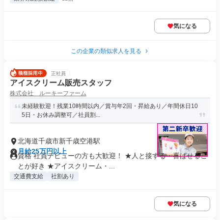
気になる
この企業の類似求人を見る
正社員
アイスクリーム販売スタッフ
株式会社 ルーキーファーム
未経験歓迎！残業10時間以内／賞与年2回・昇給あり／年間休日10
5日・お休み調整可／社員割...
北海道千歳市新千歳空港駅
月給25万円以上
資格 社員デビューの方も大歓迎！ ★人と接する・喜ばせるこ
とが好き ★アイスクリーム・...
交通費支給
社割あり
気になる