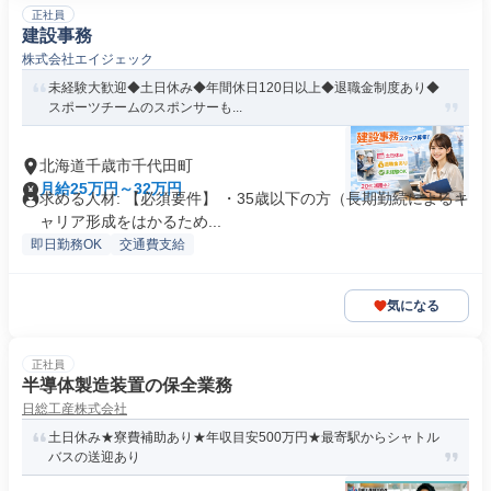
正社員
建設事務
株式会社エイジェック
未経験大歓迎◆土日休み◆年間休日120日以上◆退職金制度あり◆
スポーツチームのスポンサーも...
北海道千歳市千代田町
月給25万円～32万円
求める人材: 【必須要件】 ・35歳以下の方（長期勤続によるキ
ャリア形成をはかるため...
即日勤務OK
交通費支給
気になる
正社員
半導体製造装置の保全業務
日総工産株式会社
土日休み★寮費補助あり★年収目安500万円★最寄駅からシャトル
バスの送迎あり