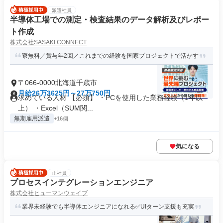
派遣社員
半導体工場での測定・検査結果のデータ解析及びレポー
ト作成
株式会社SASAKI CONNECT
寮無料／賞与年2回／これまでの経験を国家プロジェクトで活かす
〒066-0000北海道千歳市
月給26万3625円～27万750円
求めている人材 【必須】 ・PCを使用した業務経験（1年以
上） ・Excel（SUM関...
無期雇用派遣
+16個
気になる
正社員
プロセスインテグレーションエンジニア
株式会社ヒューマンウェイブ
業界未経験でも半導体エンジニアになれる✅UIターン支援も充実