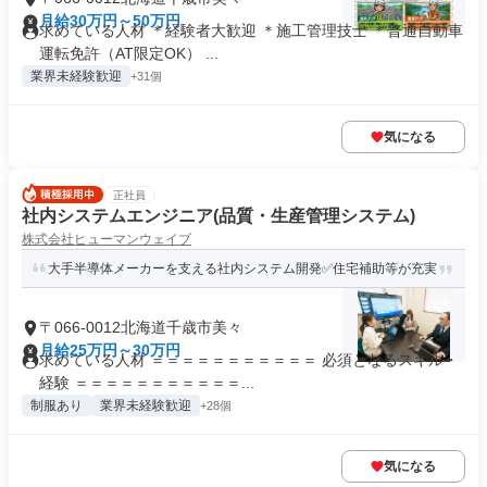
月給30万円～50万円
求めている人材 ＊経験者大歓迎 ＊施工管理技士 ＊普通自動車
運転免許（AT限定OK） ...
業界未経験歓迎
+31個
気になる
正社員
社内システムエンジニア(品質・生産管理システム)
株式会社ヒューマンウェイブ
大手半導体メーカーを支える社内システム開発✅住宅補助等が充実
〒066-0012北海道千歳市美々
月給25万円～30万円
求めている人材 ＝＝＝＝＝＝＝＝＝＝＝ 必須となるスキル・
経験 ＝＝＝＝＝＝＝＝＝＝＝...
制服あり
業界未経験歓迎
+28個
気になる