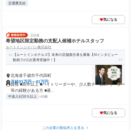
交通費支給
気になる
正社員
希望地区限定勤務の支配人候補ホテルスタッフ
ルートインジャパン株式会社
【ルートインホテルズ】未来の店舗責任者を募集【AIインタビュー
動画での1次選考実施中！】
北海道千歳市千代田町
月給31万円～41万円
資格 ■高卒以上 ■バイトリーダーや、少人数チームの リーダー
等の経験がある方 ■基...
中途入社50％以上
+10個
気になる
この企業の類似求人を見る