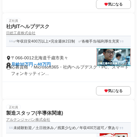
気になる
正社員
社内ITヘルプデスク
日総工産株式会社
✅年収目安400万以上×完全週休2日制 ✅各種手当/福利厚生充実
〒066-0012北海道千歳市美々
月給30万円～40万円
応募資格 ・Microsoft365・社内ヘルプデスク・PC、スマート
フォンキッティン...
気になる
正社員
製造スタッフ(半導体関連)
アルテンジャパン株式会社
未経験歓迎／土日祝休み／残業少なめ／年収400万超可／寮あり