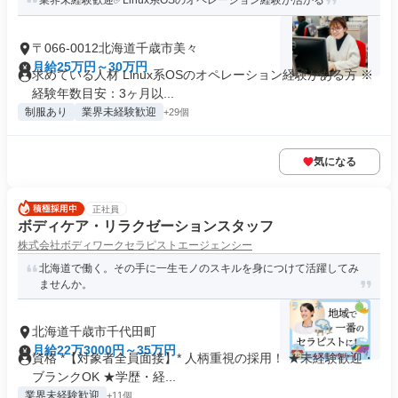
業界未経験歓迎✅Linux系OSのオペレーション経験が活かる
〒066-0012北海道千歳市美々
月給25万円～30万円
求めている人材 Linux系OSのオペレーション経験がある方 ※
経験年数目安：3ヶ月以...
制服あり
業界未経験歓迎
+29個
気になる
正社員
ボディケア・リラクゼーションスタッフ
株式会社ボディワークセラピストエージェンシー
北海道で働く。その手に一生モノのスキルを身につけて活躍してみ
ませんか。
北海道千歳市千代田町
月給22万3000円～35万円
資格 *【対象者全員面接】* 人柄重視の採用！ ★未経験歓迎・
ブランクOK ★学歴・経...
業界未経験歓迎
+11個