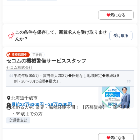
気になる
この条件を保存して、新着求人を受け取りませ
受け取る
んか？
正社員
セコムの機械警備サービススタッフ
セコム株式会社
平均年収655万・賞与最大202万◆転勤なし地域限定◆未経験9
割・20〜30代活躍◆最大1...
北海道千歳市
月給22万6300円～26万2300円
求める人材: 業界・職種経験不問！ 【応募資格】 ・高卒以上
・39歳までの方...
交通費支給
気になる