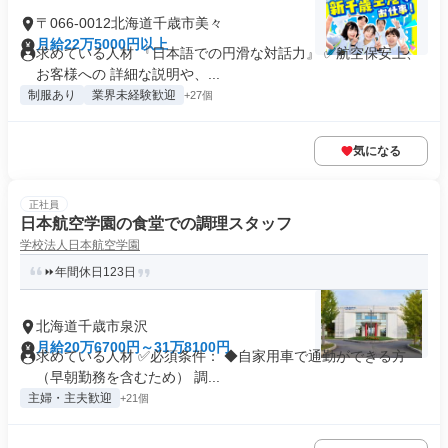
〒066-0012北海道千歳市美々
月給22万5000円以上
求めている人材 『日本語での円滑な対話力』 ✅航空保安上、
お客様への 詳細な説明や、...
制服あり
業界未経験歓迎
+27個
気になる
正社員
日本航空学園の食堂での調理スタッフ
学校法人日本航空学園
⏩年間休日123日
北海道千歳市泉沢
月給20万6700円～31万8100円
求めている人材 ✅必須条件： ◆自家用車で通勤ができる方
（早朝勤務を含むため） 調...
主婦・主夫歓迎
+21個