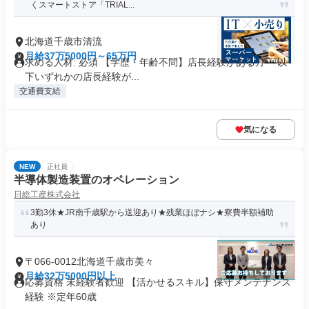
くスマートストア「TRIAL...
北海道千歳市清流
月給37万5000円～65万円
求める人材: 必須 【学歴・年齢不問】店長経験がある方 ～以
下いずれかの店長経験が...
交通費支給
気になる
NEW
正社員
半導体製造装置のオペレーション
日総工産株式会社
3勤3休★JR南千歳駅から送迎あり★残業ほぼナシ★寮費半額補助
あり
〒066-0012北海道千歳市美々
月給32万5000円以上
応募資格 未経験者歓迎 【活かせるスキル】保守メンテナンス
経験 ※定年60歳