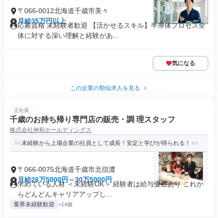
〒066-0012北海道千歳市美々
月給35万円以上
応募資格 未経験者歓迎 【活かせるスキル】半導体プロセス全
体に対する深い理解と経験があ...
気になる
この企業の類似求人を見る
正社員
千歳のお持ち帰り専門店の販売・調 理スタッフ
株式会社伸和ホールディングス
未経験から上場企業の社員として成長！安定と学びが得られる！
〒066-0075北海道千歳市北信濃
月給26万5000円～30万5000円
求めている人材 ＜未経験OK＞ 経験者は給与優遇あり これか
らどんどんキャリアアップし...
業界未経験歓迎
+14個