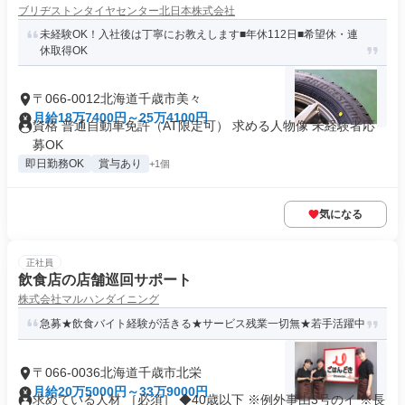
ブリヂストンタイヤセンター北日本株式会社
未経験OK！入社後は丁寧にお教えします■年休112日■希望休・連
休取得OK
〒066-0012北海道千歳市美々
月給18万7400円～25万4100円
資格 普通自動車免許（AT限定可） 求める人物像 未経験者応
募OK
即日勤務OK
賞与あり
+1個
気になる
正社員
飲食店の店舗巡回サポート
株式会社マルハンダイニング
急募★飲食バイト経験が活きる★サービス残業一切無★若手活躍中
〒066-0036北海道千歳市北栄
月給20万5000円～33万9000円
求めている人材 ［必須］ ◆40歳以下 ※例外事由3号のイ ※長