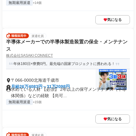
無期雇用派遣
+14個
気になる
派遣社員
半導体メーカーでの半導体製造装置の保全・メンテナン
ス
株式会社SASAKI CONNECT
年休180日×寮費0円。最先端の国家プロジェクトに携われる！
〒066-0000北海道千歳市
月給26万4083円～31万2098円
求めている人材 【必須】 2年以上の保守メンテナンス（半導
体関係）などの経験 【尚可...
無期雇用派遣
+15個
気になる
派遣社員