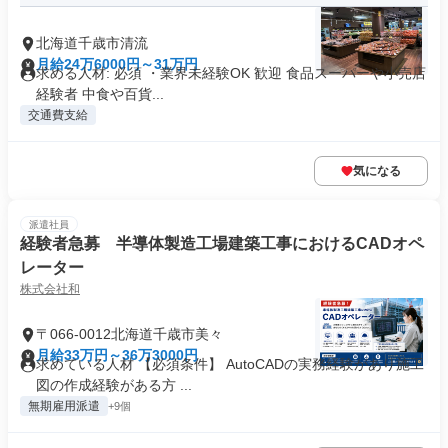
北海道千歳市清流
月給24万6000円～31万円
求める人材: 必須 ・業界未経験OK 歓迎 食品スーパーや小売店
経験者 中食や百貨...
交通費支給
気になる
派遣社員
経験者急募 半導体製造工場建築工事におけるCADオペ
レーター
株式会社和
〒066-0012北海道千歳市美々
月給33万円～36万3000円
求めている人材 【必須条件】 AutoCADの実務経験があり施工
図の作成経験がある方 ...
無期雇用派遣
+9個