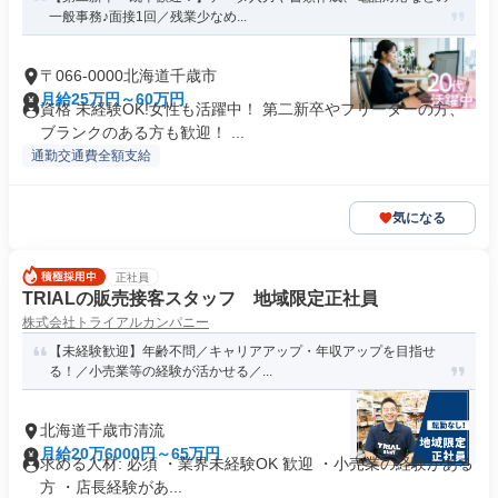
一般事務♪面接1回／残業少なめ...
〒066-0000北海道千歳市
月給25万円～60万円
資格 未経験OK!女性も活躍中！ 第二新卒やフリーターの方、
ブランクのある方も歓迎！ ...
通勤交通費全額支給
気になる
正社員
TRIALの販売接客スタッフ 地域限定正社員
株式会社トライアルカンパニー
【未経験歓迎】年齢不問／キャリアアップ・年収アップを目指せ
る！／小売業等の経験が活かせる／...
北海道千歳市清流
月給20万6000円～65万円
求める人材: 必須 ・業界未経験OK 歓迎 ・小売業の経験がある
方 ・店長経験があ...