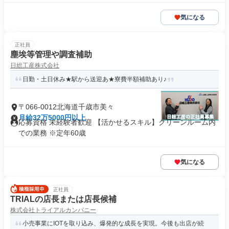
気になる
正社員
塵埃等管理や調査補助
日総工産株式会社
日勤・土日休み★駅から送迎あ★寮費半額補助あり♪
〒066-0012北海道千歳市美々
月給32万5000円以上
応募資格 未経験者歓迎 【活かせるスキル】クリーンルーム内
での業務 ※定年60歳
気になる
正社員
TRIALの店長または店長候補
株式会社トライアルカンパニー
小売事業にIOTを取り込み、爆発的な成長を実現。今後も出店が続