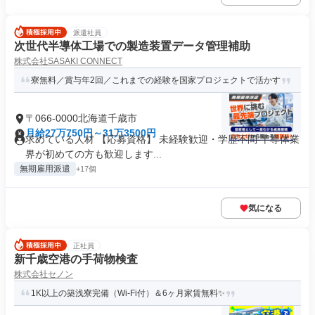
派遣社員
次世代半導体工場での製造装置データ管理補助
株式会社SASAKI CONNECT
寮無料／賞与年2回／これまでの経験を国家プロジェクトで活かす
〒066-0000北海道千歳市
月給27万750円～31万3500円
求めている人材 【応募資格】 未経験歓迎・学歴不問 半導体業
界が初めての方も歓迎します...
無期雇用派遣
+17個
気になる
正社員
新千歳空港の手荷物検査
株式会社セノン
1K以上の築浅寮完備（Wi-Fi付）＆6ヶ月家賃無料✨