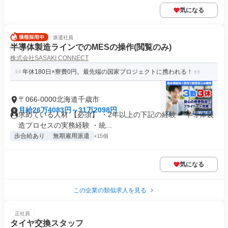
気になる
派遣社員
半導体製造ラインでのMESの操作(閲覧のみ)
株式会社SASAKI CONNECT
年休180日×寮費0円。最先端の国家プロジェクトに携われる！
〒066-0000北海道千歳市
月給26万4083円～31万2098円
求めている人材 【必須】 ・2年以上の下記の経験 ・半導体製
造プロセスの実務経験 ・統...
歩合給あり
無期雇用派遣
+15個
気になる
この企業の類似求人を見る
正社員
タイヤ交換スタッフ