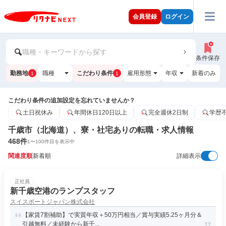
会員登録
ログイン
職種・キーワードから探す
条件保存
勤務地
職種
こだわり条件
雇用形態
年収
新着のみ
1
1
こだわり条件の追加設定を忘れていませんか？
土日祝休み
年間休日120日以上
完全週休2日制
学歴
千歳市（北海道）、寮・社宅ありの転職・求人情報
468
件
1
〜
100
件目を表示中
関連度順
新着順
詳細表示
正社員
新千歳空港のランプスタッフ
スイスポートジャパン株式会社
【家賃7割補助】で実質年収＋50万円相当／賞与実績5.25ヶ月分＆
引越無料／未経験から新千...