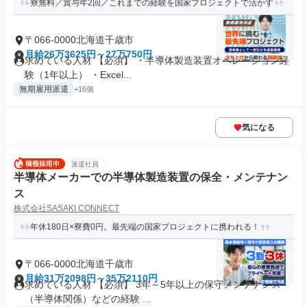
寮無料／賞与年2回／これまでの経験を国家プロジェクトで活かす
〒066-0000北海道千歳市
月給26万3625円～27万750円
求めている人材 【必須】 ・半導体製造装置オペレーション経
験（1年以上） ・Excel...
無期雇用派遣
+16個
気になる
派遣社員
半導体メーカーでの半導体製造装置の保全・メンテナン
ス
株式会社SASAKI CONNECT
年休180日×寮費0円。最先端の国家プロジェクトに携われる！
〒066-0000北海道千歳市
月給31万2098円～35万2110円
求めている人材 【必須】 3年～5年以上の保守メンテナンス
（半導体関係）などの経験 ...