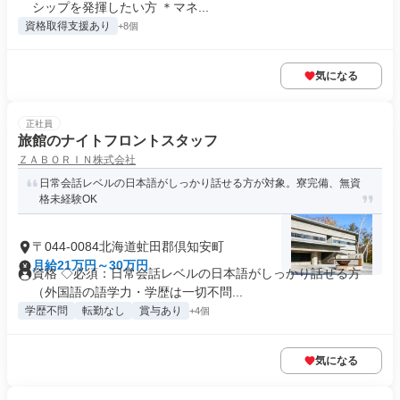
シップを発揮したい方 ＊マネ...
資格取得支援あり
+8個
気になる
正社員
旅館のナイトフロントスタッフ
ＺＡＢＯＲＩＮ株式会社
日常会話レベルの日本語がしっかり話せる方が対象。寮完備、無資
格未経験OK
〒044-0084北海道虻田郡倶知安町
月給21万円～30万円
資格 ◇必須：日常会話レベルの日本語がしっかり話せる方
（外国語の語学力・学歴は一切不問...
学歴不問
転勤なし
賞与あり
+4個
気になる