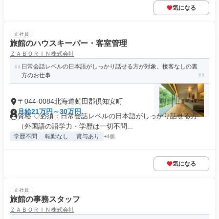
気になる
正社員
旅館のハウスキーパー・客室管理
ＺＡＢＯＲＩＮ株式会社
日常会話レベルの日本語がしっかり話せる方が対象。接客なしの裏
方のお仕事
〒044-0084北海道虻田郡倶知安町
月給21万円～30万円
資格 ◇必須：日常会話レベルの日本語がしっかり話せる方
（外国語の語学力・学歴は一切不問...
学歴不問
転勤なし
賞与あり
+4個
気になる
正社員
旅館の事務スタッフ
ＺＡＢＯＲＩＮ株式会社