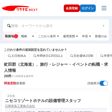
会員登録
ログイン
職種・キーワードから探す
勤務地
職種
こだわり条件
雇用形態
年収
新着のみ
1
こだわり条件の追加設定を忘れていませんか？
土日祝休み
年間休日120日以上
完全週休2日制
学歴
虻田郡（北海道）、旅行・レジャー・イベントの転職・求
人情報
28
件
1
〜
28
件目を表示中
関連度順
新着順
詳細表示
正社員
ニセコリゾートホテルの設備管理スタッフ
日興美装工業株式会社