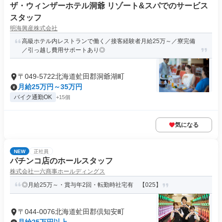
ザ・ウィンザーホテル洞爺 リゾート&スパでのサービス
スタッフ
明海興産株式会社
高級ホテル内レストランで働く／接客経験者月給25万～／寮完備
／引っ越し費用サポートあり◎
〒049-5722北海道虻田郡洞爺湖町
月給25万円～35万円
バイク通勤OK
+15個
気になる
NEW
正社員
パチンコ店のホールスタッフ
株式会社一六商事ホールディングス
◎月給25万～・賞与年2回・転勤時社宅有 【025】
〒044-0076北海道虻田郡倶知安町