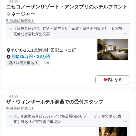
正社員
ニセコノーザンリゾート・アンヌプリのホテルフロント
マネージャー
明海興産株式会社
【経験者歓迎◎】昇給・賞与あり／家族・資格手当等あり／個室寮
完備など福利厚生充実
〒048-1511北海道虻田郡ニセコ町
月給25万円～33万円
資格取得支援あり
+16個
気になる
正社員
ザ・ウィンザーホテル洞爺での受付スタッフ
明海興産株式会社
ホテル経験者月給25万～／北海道屈指のリゾートホテルで働く♪食
事手当あり／寮完備で環境◎