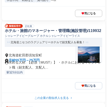
学歴不問
転勤なし
賞与あり
+4個
気になる
正社員
ホテル・旅館のマネージャー・管理職(施設管理)/119932
シャレーアイビーグループ ホテルシャレーアイビーワイス
北海道ニセコのラグジュアリーホテルで副支配人を募集！
北海道虻田郡倶知安町
月給55万円～75万円
求める人材: 【必須（MUST）】 ・ホテルにおけるマネジメン
ト職（副支配人、支配人...
駅近5分以内
気になる
この企業の類似求人を見る