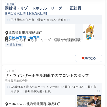
正社員
洞爺湖・リゾートホテル リーダー・正社員
株式会社 萬世閣【洞爺湖萬世閣】
正社員/単身住宅有り/接客が好きな方大歓迎
北海道虻田郡洞爺湖町
月給30万円～40万円
求める人材: ◆必須・リーダー経験や管理職経験
交通費支給
気になる
正社員
ザ・ウィンザーホテル洞爺でのフロントスタッフ
明海興産株式会社
未経験OK！最高のロケーションで働く♪／赴任にあたる引っ越し費
用サポートあり◎寮完備・社員...
〒049-5722北海道虻田郡洞爺湖町