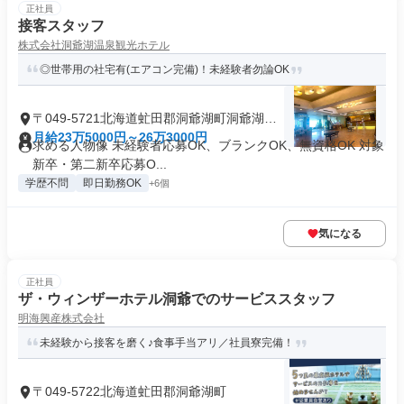
正社員
接客スタッフ
株式会社洞爺湖温泉観光ホテル
◎世帯用の社宅有(エアコン完備)！未経験者勿論OK
〒049-5721北海道虻田郡洞爺湖町洞爺湖温
泉
月給23万5000円～26万3000円
求める人物像 未経験者応募OK、ブランクOK、無資格OK 対象
新卒・第二新卒応募O...
学歴不問
即日勤務OK
+6個
気になる
正社員
ザ・ウィンザーホテル洞爺でのサービススタッフ
明海興産株式会社
未経験から接客を磨く♪食事手当アリ／社員寮完備！
〒049-5722北海道虻田郡洞爺湖町