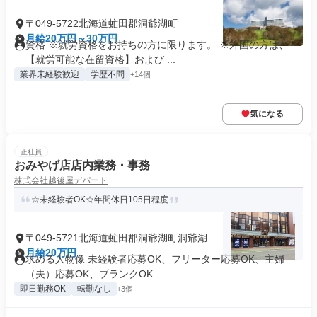
〒049-5722北海道虻田郡洞爺湖町
月給20万円～30万円
資格 ※就労資格をお持ちの方に限ります。 ※外国の方は、
【就労可能な在留資格】および ...
業界未経験歓迎
学歴不問
+14個
気になる
正社員
おみやげ店店内業務・事務
株式会社越後屋デパート
☆未経験者OK☆年間休日105日程度
〒049-5721北海道虻田郡洞爺湖町洞爺湖温
泉
月給20万円
求める人物像 未経験者応募OK、フリーター応募OK、主婦
（夫）応募OK、ブランクOK
即日勤務OK
転勤なし
+3個