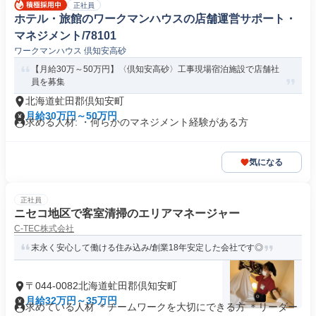
正社員
ホテル・旅館のワークマンハウスの店舗運営サポート・
マネジメント/78101
ワークマンハウス 倶知安高砂
【月給30万～50万円】〈倶知安高砂〉工事現場宿泊施設で店舗社
員を募集
北海道虻田郡倶知安町
月給30万円～50万円
求める人材: ・何らかのマネジメント経験がある方
気になる
正社員
ニセコ地区で客室清掃のエリアマネージャー
C-TEC株式会社
末永く安心して働ける住み込み/創業18年安定した会社です◎
〒044-0082北海道虻田郡倶知安町
月給32万円～35万円
求めている人材 ＊チームワークを大切にできる方 ＊リーダー