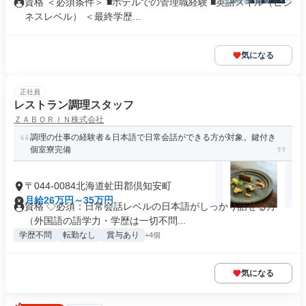
資格 ＜必須条件＞ ■ホテルでの管理職経験 ■英語スキル（ビジ
ネスレベル） ＜最終学歴...
気になる
正社員
レストラン調理スタッフ
ＺＡＢＯＲＩＮ株式会社
調理の仕事の経験者＆日本語で日常会話ができる方が対象。鍵付き
個室寮完備
〒044-0084北海道虻田郡倶知安町
月給26万円～35万円
資格 ◇必須：日常会話レベルの日本語がしっかり話せる方
（外国語の語学力・学歴は一切不問...
学歴不問
転勤なし
賞与あり
+4個
気になる