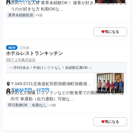
月給25万円以上
求めている人材 業界未経験OK！ 接客が好き／人に喜んでもら
うのが好きな方 転勤OKな...
業界未経験歓迎
+5個
気になる
NEW
正社員
ホテルレストランキッチン
ABアコモ株式会社
月9日休み！中抜けシフトなし！未経験応募OK
〒049-5721北海道虻田郡洞爺湖町洞爺湖温
泉
月給26万円～32万円
求める人物像 レストランなどの飲食業での勤務経験があれば
尚可 車通勤（自力通勤）可能な...
即日勤務OK
転勤なし
+3個
気になる