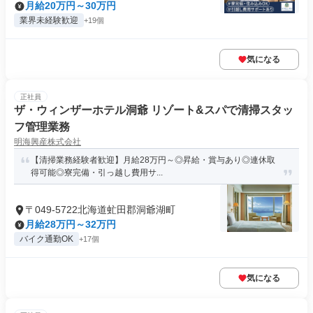
月給20万円～30万円
業界未経験歓迎
+19個
気になる
正社員
ザ・ウィンザーホテル洞爺 リゾート&スパで清掃スタッ
フ管理業務
明海興産株式会社
【清掃業務経験者歓迎】月給28万円～◎昇給・賞与あり◎連休取
得可能◎寮完備・引っ越し費用サ...
〒049-5722北海道虻田郡洞爺湖町
月給28万円～32万円
バイク通勤OK
+17個
気になる