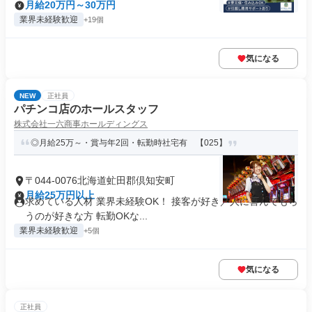
月給20万円～30万円
業界未経験歓迎
+19個
気になる
NEW
正社員
パチンコ店のホールスタッフ
株式会社一六商事ホールディングス
◎月給25万～・賞与年2回・転勤時社宅有 【025】
〒044-0076北海道虻田郡倶知安町
月給25万円以上
求めている人材 業界未経験OK！ 接客が好き／人に喜んでもら
うのが好きな方 転勤OKな...
業界未経験歓迎
+5個
気になる
正社員