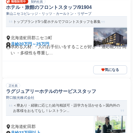
契約社員
ホテル・旅館のフロントスタッフ/91904
東山ニセコビレッジ・リッツ・カールトン・リザーブ
トップブランド5つ星ホテルでフロントスタッフを募集
北海道虻田郡ニセコ町
月給20万円～25万円
求める人材: ・人のお手伝いをすることが好き ・適応能力が高
い ・多様性を尊重し...
気になる
正社員
ラグジュアリーホテルのサービススタッフ
野口観光株式会社
＜寮あり・経験に応じた給与相談可・語学力を活かせる＞国内外の
お客様をおもてなし！レストラン...
北海道虻田郡
月給23万円以上