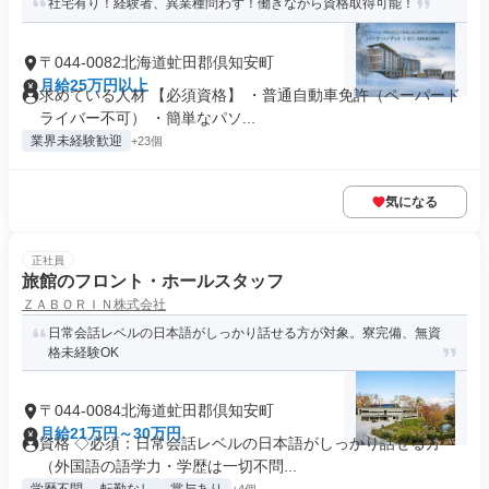
社宅有り！経験者、異業種問わず！働きながら資格取得可能！
〒044-0082北海道虻田郡倶知安町
月給25万円以上
求めている人材 【必須資格】 ・普通自動車免許（ペーパード
ライバー不可） ・簡単なパソ...
業界未経験歓迎
+23個
気になる
正社員
旅館のフロント・ホールスタッフ
ＺＡＢＯＲＩＮ株式会社
日常会話レベルの日本語がしっかり話せる方が対象。寮完備、無資
格未経験OK
〒044-0084北海道虻田郡倶知安町
月給21万円～30万円
資格 ◇必須：日常会話レベルの日本語がしっかり話せる方
（外国語の語学力・学歴は一切不問...