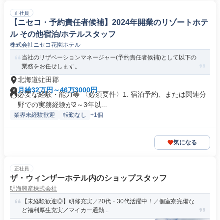
正社員
【ニセコ・予約責任者候補】2024年開業のリゾートホテ
ル その他宿泊/ホテルスタッフ
株式会社ニセコ花園ホテル
当社のリザベーションマネージャー(予約責任者候補)として以下の
業務をお任せします。
北海道虻田郡
月給32万円～46万3000円
必要な経験・能力等 〈必須要件〉1. 宿泊予約、または関連分
野での実務経験が2～3年以...
業界未経験歓迎
転勤なし
+1個
気になる
正社員
ザ・ウィンザーホテル内のショップスタッフ
明海興産株式会社
【未経験歓迎◎】研修充実／20代・30代活躍中！／個室寮完備な
ど福利厚生充実／マイカー通勤...