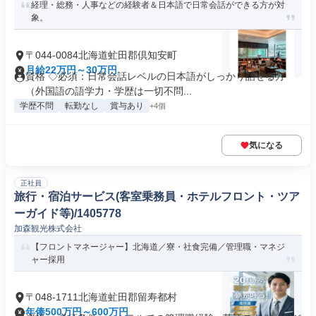
経理・総務・人事などの経験者＆日本語で日常会話ができる方が対
象。
〒044-0084北海道虻田郡倶知安町
月給22万円～30万円
資格 ◇必須：日常会話レベルの日本語がしっかり話せる方
（外国語の語学力・学歴は一切不問...
学歴不問
転勤なし
賞与あり
+4個
気になる
正社員
旅行・宿泊サービス(客室乗務員・ホテルフロント・ツア
ーガイド等)/1405778
加森観光株式会社
【フロントマネージャー】北海道／寮・社食完備／管理職・マネジ
ャー採用
〒048-1711北海道虻田郡留寿都村
年俸500万円～600万円