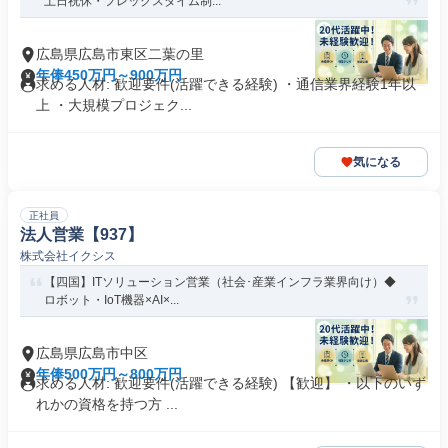
土日祝休・フレックスタイム制...
広島県広島市東区二葉の里
年俸450万円～900万円
求める人材: 歓迎要件(活躍できる経験) ・通信業界経験1年以
上 ・大規模プロジェク...
気になる
正社員
法人営業【937】
株式会社イクシス
【四国】ITソリューション営業（社会･産業インフラ業界向け）◆
ロボット・IoT機器×AI×...
広島県広島市中区
年俸500万円～800万円
求める人材: 歓迎要件(活躍できる経験) 【歓迎】 ・以下のいず
れかの資格を持つ方 ...