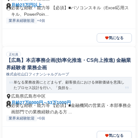
月給23万円以上
必要な経験・能力等 【必須】■パソコンスキル（Excel応用ス
キル、PowerPoin...
業界未経験歓迎
+4個
気になる
正社員
【広島】本店事務企画(効率化推進・CS向上推進) 金融業
界経験者 業務企画
株式会社山口フィナンシャルグループ
単なる業務改善にとどまらず、顧客接点における体験価値を意識し
たプロセス設計を行い、「負担を...
広島県広島市中区
月給27万6000円～53万1000円
必要な経験・能力等 【必須】■金融機関の営業店・本部事務企
画部門での業務経験のある方 ...
業界未経験歓迎
+6個
気になる