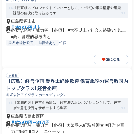
キャレオス株式会社
社長直轄のプロジェクトメンバーとして、中長期の事業構想や組織
課題の解決に取り組みます。
広島県福山市
月給28万円以上
必要な経験・能力等 【必須】 ■大卒以上 / 社会人経験3年以上
■高い論理的思考力と...
業界未経験歓迎
退職金あり
+1個
気になる
正社員
【広島】経営企画 業界未経験歓迎 保育施設の運営数国内
トップクラス! 経営企画
株式会社アイグランホールディングス
【業務内容】経営企画部は、経営層の近いポジションとして、経営
層の意思決定をサポートする重要...
広島県広島市西区
月給29万円～34万円
必要な経験・能力等 【必須】★業界未経験歓迎★ ■経営企画
のご経験 ■コミュニケーショ...