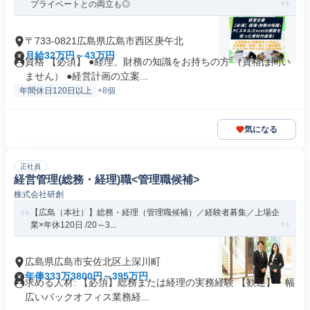
プライベートとの両立も◎
〒733-0821広島県広島市西区庚午北
月給32万円～43万円
資格 【必須】 ●経理、財務の知識をお持ちの方 （資格は問い
ません） ●経営計画の立案...
年間休日120日以上
+8個
気になる
正社員
経営管理(総務・経理)職<管理職候補>
株式会社研創
【広島（本社）】総務・経理（管理職候補）／経験者募集／上場企
業×年休120日 /20～3...
広島県広島市安佐北区上深川町
年俸333万3800円～395万円
求める人材: 【必須】総務または経理の実務経験 【歓迎】・幅
広いバックオフィス業務経...