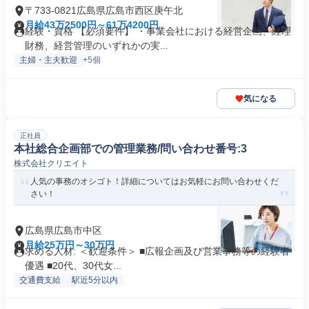
〒733-0821広島県広島市西区庚午北
月給43万2500円～61万4200円
経験・資格 【必須要件】 ・事業会社における経営企画、経理
財務、経営管理のいずれかの実...
主婦・主夫歓迎
+5個
気になる
正社員
本社総合企画部での管理業務/問い合わせ番号:3
株式会社クリエイト
人気の事務のオシゴト！詳細についてはお気軽にお問い合わせくだ
さい！
広島県広島市中区
月給25万円～30万円
求める人材: ＜歓迎条件＞ ■広報企画及び営業事務等の経験者
優遇 ■20代、30代女...
交通費支給
駅近5分以内