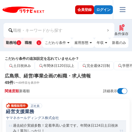
会員登録
ログイン
職種・キーワードから探す
条件保存
勤務地
職種
こだわり条件
雇用形態
年収
新着のみ
1
1
こだわり条件の追加設定を忘れていませんか？
土日祝休み
年間休日120日以上
完全週休2日制
学歴
広島県、経営/事業企画の転職・求人情報
49
件
1
〜
49
件目を表示中
関連度順
新着順
詳細表示
正社員
経営支援業務
ヤマネホールディングス株式会社
過去紹介実績多数！定着率高い企業です。年間休日124日土日祝休
み！賞与しっかり！