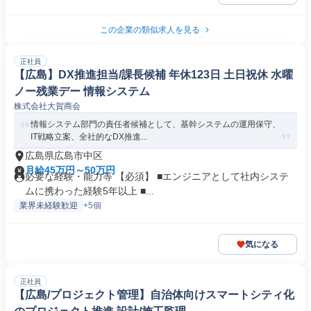
この企業の類似求人を見る
正社員
【広島】DX推進担当/課長候補 年休123日 土日祝休 水曜
ノー残業デー 情報システム
株式会社大賀商会
情報システム部門の責任者候補として、基幹システムの運用保守、
IT戦略立案、全社的なDX推進...
広島県広島市中区
月給45万円～50万円
必要な経験・能力等 【必須】 ■エンジニアとして社内システ
ムに携わった経験5年以上 ■...
業界未経験歓迎
+5個
気になる
正社員
【広島/プロジェクト管理】自治体向けスマートシティ化