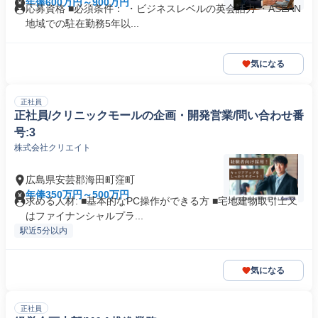
年俸600万円～900万円
応募資格 ■必須条件： ・ビジネスレベルの英会話力 ・ASEAN
地域での駐在勤務5年以...
気になる
正社員
正社員/クリニックモールの企画・開発営業/問い合わせ番
号:3
株式会社クリエイト
広島県安芸郡海田町窪町
年俸350万円～500万円
求める人材: ■基本的なPC操作ができる方 ■宅地建物取引士又
はファイナンシャルプラ...
駅近5分以内
気になる
正社員