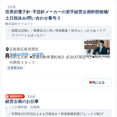
正社員
世界的電子針･手芸針メーカーの若手経営企画幹部候補/
土日祝休み/問い合わせ番号:3
株式会社クリエイト
残業ほぼ無し！業務拡大に伴い増員募集！休日もしっかりあってプ
ライベートもばっちり！
広島県広島市西区
月給23万円～30万円
求める人材: ■普通自動車運転免許 必須(AT限定可) ■30代〜40
代男性スタッフ...
交通費支給
気になる
正社員
経営企画のお仕事
しごと計画学校 広島校
年間休日120日以上＆土日祝休み！時差勤務制度(フレックス制)で