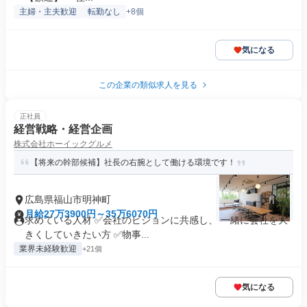
主婦・主夫歓迎
転勤なし
+8個
気になる
この企業の類似求人を見る
正社員
経営戦略・経営企画
株式会社ホーイックグルメ
【将来の幹部候補】社長の右腕として働ける環境です！
広島県福山市明神町
月給27万3900円～35万6070円
求めている人材 ✅会社のビジョンに共感し、 一緒に会社を大
きくしていきたい方 ✅物事...
業界未経験歓迎
+21個
気になる