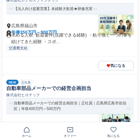
株式会社レグルスフィンテック
【法人向け提案営業】未経験大歓迎★研修充実
広島県福山市
年俸350万円～900万円
求める人材: 歓迎要件(活躍できる経験) ・粘り強く一つの事を
続けてきた経験 ・スポ...
交通費支給
気になる
NEW
正社員
自動車部品メーカーでの経営企画担当
株式会社ヒロテック
自動車部品メーカーでの経営企画担当｜正社員｜広島県広島市佐伯
区｜年収400万円～500万円
広島県広島市佐伯区石内南
年俸400万円～500万円
応募条件 【必須要件】 ・パソコンスキル（Excel応用スキル、
ホーム
オファー
気になる