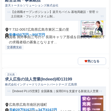
経営企画・事業統括
楽天トータルソリューションズ株式会社
【企画職オープンポジション】楽天モバイル 基地局建設・管理 ☆
土日祝休・フレックスタイム制...
〒732-0057広島県広島市東区二葉の里
年俸450万円～900万円
資格 例外事由三号のイ 長期キャリア形成を目的とし35歳以下
の求職者様の募集となります...
交通費支給
気になる
正社員
求人広告の法人営業(Indeed)/ID13199
株式会社インディードリクルートパートナーズ 広島県
【Indeed PLUS営業】全国募集｜採用DXを支援する新規法人営業
広島県広島市南区的場町
月給29万9167円～34万4167円