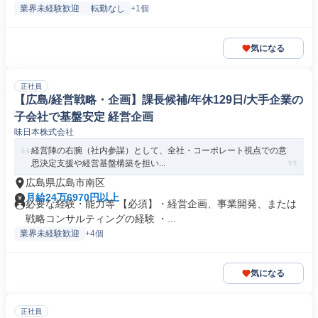
業界未経験歓迎
転勤なし
+1個
気になる
正社員
【広島/経営戦略・企画】課長候補/年休129日/大手企業の
子会社で基盤安定 経営企画
味日本株式会社
経営陣の右腕（社内参謀）として、全社・コーポレート視点での意
思決定支援や経営基盤構築を担い...
広島県広島市南区
月給24万6970円以上
必要な経験・能力等 【必須】・経営企画、事業開発、または
戦略コンサルティングの経験 ・...
業界未経験歓迎
+4個
気になる
正社員