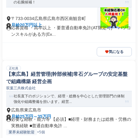
の右腕候補！
〒733-0034広島県広島市西区南観音町
月給20万円以上
応募資格 ・高卒以上 ・要普通自動車免許(AT限定可) ・パソコ
ンスキルがある方(Ex...
気になる
正社員
【東広島】経営管理(幹部候補)常石グループの安定基盤
で組織構築 経営企画
双葉三共株式会社
社長直下のポジションで、経理・総務を中心とした管理部門の体制
強化や組織整備を担います。経営...
広島県東広島市
月給25万円～35万円
必要な経験・能力等 【必須】■経理・財務または総務・労務の
実務経験 ■普通自動車免許 ...
業界未経験歓迎
+5個