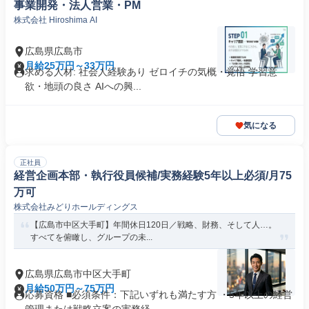
事業開発・法⼈営業・PM
株式会社 Hiroshima AI
広島県広島市
月給25万円～33万円
求める人材: 社会⼈経験あり ゼロイチの気概・覚悟 学習意
欲・地頭の良さ AIへの興...
気になる
正社員
経営企画本部・執行役員候補/実務経験5年以上必須/月75
万可
株式会社みどりホールディングス
【広島市中区大手町】年間休日120日／戦略、財務、そして人…。
すべてを俯瞰し、グループの未...
広島県広島市中区大手町
月給50万円～75万円
応募資格 ■必須条件：下記いずれも満たす方 ・5年以上の経営