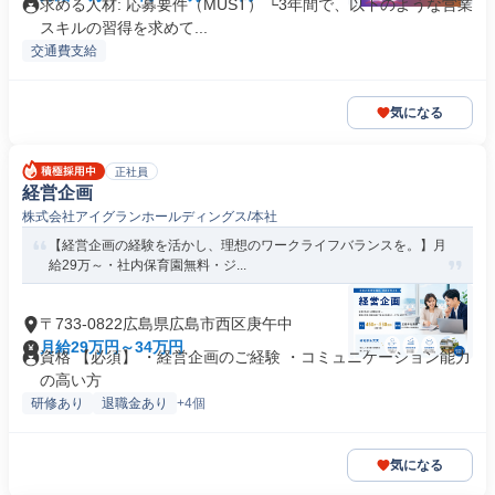
求める人材: 応募要件（MUST） └3年間で、以下のような営業
スキルの習得を求めて...
交通費支給
気になる
正社員
経営企画
株式会社アイグランホールディングス/本社
【経営企画の経験を活かし、理想のワークライフバランスを。】月
給29万～・社内保育園無料・ジ...
〒733-0822広島県広島市西区庚午中
月給29万円～34万円
資格 【必須】 ・経営企画のご経験 ・コミュニケーション能力
の高い方
研修あり
退職金あり
+4個
気になる