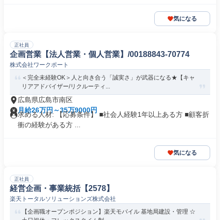
気になる
正社員
企画営業【法人営業・個人営業】/00188843-70774
株式会社ワークポート
＜完全未経験OK＞人と向き合う「誠実さ」が武器になる★【キャ
リアアドバイザー/リクルーティ...
広島県広島市南区
月給26万円～35万9000円
求める人材: 【応募条件】 ■社会人経験1年以上ある方 ■顧客折
衝の経験がある方 ...
気になる
正社員
経営企画・事業統括【2578】
楽天トータルソリューションズ株式会社
【企画職オープンポジション】楽天モバイル 基地局建設・管理 ☆