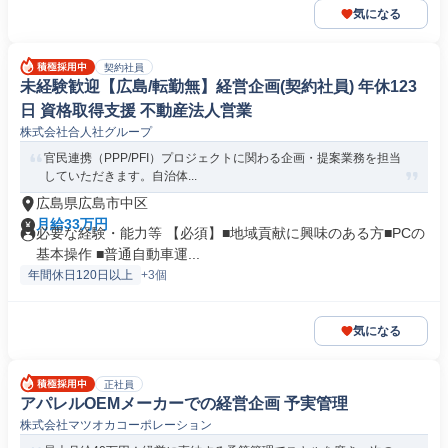
気になる
契約社員
未経験歓迎【広島/転勤無】経営企画(契約社員) 年休123
日 資格取得支援 不動産法人営業
株式会社合人社グループ
官民連携（PPP/PFI）プロジェクトに関わる企画・提案業務を担当
していただきます。自治体...
広島県広島市中区
月給33万円
必要な経験・能力等 【必須】■地域貢献に興味のある方■PCの
基本操作 ■普通自動車運...
年間休日120日以上
+3個
気になる
正社員
アパレルOEMメーカーでの経営企画 予実管理
株式会社マツオカコーポレーション