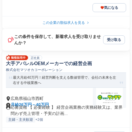
気になる
この企業の類似求人を見る
この条件を保存して、新着求人を受け取りませ
受け取る
んか？
正社員
大手アパレルOEMメーカーでの経営企画
株式会社マツオカコーポレーション
最大月給40万円！経営判断を支える数値管理で、会社の未来を左
右する中核業務へ
広島県福山市西町
月給26万円～40万円
応募資格 【 必要経験 】 経営企画業務の実務経験又は、業界
問わず売上管理・予実の計画...
主婦・主夫歓迎
+2個