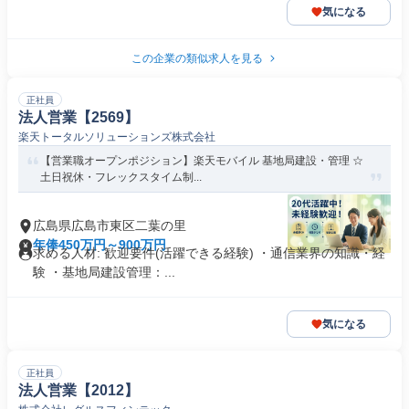
気になる
この企業の類似求人を見る
正社員
法人営業【2569】
楽天トータルソリューションズ株式会社
【営業職オープンポジション】楽天モバイル 基地局建設・管理 ☆
土日祝休・フレックスタイム制...
広島県広島市東区二葉の里
年俸450万円～900万円
求める人材: 歓迎要件(活躍できる経験) ・通信業界の知識・経
験 ・基地局建設管理：...
気になる
正社員
法人営業【2012】