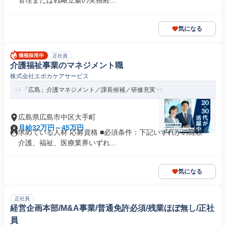
管理または戦略立案の実務経...
気になる
正社員
介護福祉事業のマネジメント職
株式会社エポカケアサービス
「広島」介護マネジメント／課長候補／研修充実
広島県広島市中区大手町
月給32万円～45万円
求めている人材 応募資格 ■必須条件：下記いずれかの経験 ・
介護、福祉、医療業界いずれ...
気になる
正社員
経営企画本部/M&A事業/普通免許必須/残業ほぼ無し/正社
員