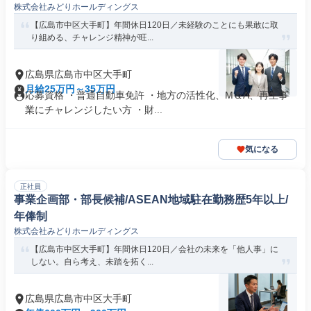
株式会社みどりホールディングス
【広島市中区大手町】年間休日120日／未経験のことにも果敢に取
り組める、チャレンジ精神が旺...
広島県広島市中区大手町
月給25万円～35万円
応募資格 ・普通自動車免許 ・地方の活性化、M＆A、再生事
業にチャレンジしたい方 ・財...
気になる
正社員
事業企画部・部長候補/ASEAN地域駐在勤務歴5年以上/
年俸制
株式会社みどりホールディングス
【広島市中区大手町】年間休日120日／会社の未来を「他人事」に
しない。自ら考え、未踏を拓く...
広島県広島市中区大手町