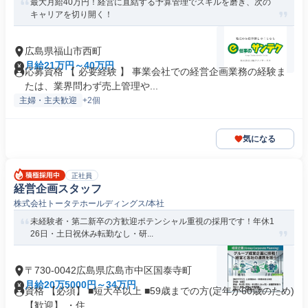
最大月給40万円！経営に直結する予算管理でスキルを磨き、次の
キャリアを切り開く！
広島県福山市西町
月給21万円～40万円
応募資格 【 必要経験 】 事業会社での経営企画業務の経験ま
たは、業界問わず売上管理や...
主婦・主夫歓迎
+2個
気になる
正社員
経営企画スタッフ
株式会社トータテホールディングス/本社
未経験者・第二新卒の方歓迎ポテンシャル重視の採用です！年休1
26日・土日祝休み転勤なし・研...
〒730-0042広島県広島市中区国泰寺町
月給20万5000円～34万円
資格 【必須】 ■短大卒以上 ■59歳までの方(定年が60歳のため)
【歓迎】 ・住...