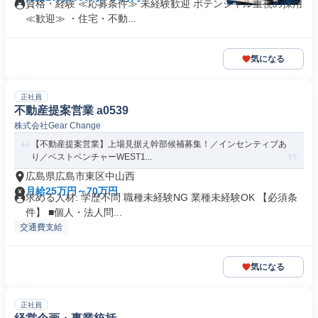
資格・経験 ≪応募条件≫ 未経験歓迎 ポテンシャル重視の採用
≪歓迎≫ ・住宅・不動...
気になる
正社員
不動産提案営業 a0539
株式会社Gear Change
【不動産提案営業】上場見据え幹部候補募集！／インセンティブあ
り／ベストベンチャーWEST1...
広島県広島市東区中山西
月給25万円～70万円
求める人材: 学歴不問 職種未経験NG 業種未経験OK 【必須条
件】 ■個人・法人問...
交通費支給
気になる
正社員