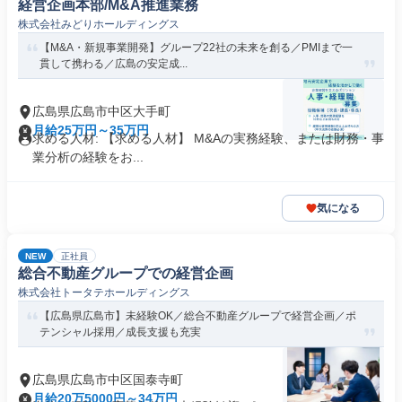
経営企画本部/M&A推進業務
株式会社みどりホールディングス
【M&A・新規事業開発】グループ22社の未来を創る／PMIまで一
貫して携わる／広島の安定成...
広島県広島市中区大手町
月給25万円～35万円
求める人材: 【求める人材】 M&Aの実務経験、または財務・事
業分析の経験をお...
気になる
NEW
正社員
総合不動産グループでの経営企画
株式会社トータテホールディングス
【広島県広島市】未経験OK／総合不動産グループで経営企画／ポ
テンシャル採用／成長支援も充実
広島県広島市中区国泰寺町
月給20万5000円～34万円