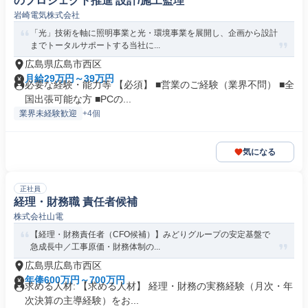
のプロジェクト推進 設計/施工監理
岩崎電気株式会社
「光」技術を軸に照明事業と光・環境事業を展開し、企画から設計
までトータルサポートする当社に...
広島県広島市西区
月給29万円～39万円
必要な経験・能力等 【必須】 ■営業のご経験（業界不問） ■全
国出張可能な方 ■PCの...
業界未経験歓迎
+4個
気になる
正社員
経理・財務職 責任者候補
株式会社山電
【経理・財務責任者（CFO候補）】みどりグループの安定基盤で
急成長中／工事原価・財務体制の...
広島県広島市西区
年俸600万円～700万円
求める人材: 【求める人材】 経理・財務の実務経験（月次・年
次決算の主導経験）をお...