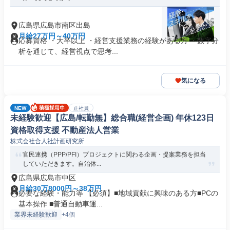
広島県広島市南区出島
月給27万円～40万円
応募資格 ・大卒以上 ・経営支援業務の経験がある方 ・数字分
析を通じて、経営視点で思考...
気になる
NEW
正社員
未経験歓迎【広島/転勤無】総合職(経営企画) 年休123日
資格取得支援 不動産法人営業
株式会社合人社計画研究所
官民連携（PPP/PFI）プロジェクトに関わる企画・提案業務を担当
していただきます。自治体...
広島県広島市中区
月給30万8000円～38万円
必要な経験・能力等 【必須】■地域貢献に興味のある方■PCの
基本操作 ■普通自動車運...
業界未経験歓迎
+4個