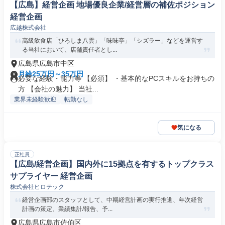
【広島】経営企画 地場優良企業/経営層の補佐ポジション
経営企画
広越株式会社
高級飲食店「ひろしま八雲」「味味亭」「シズラー」などを運営す
る当社において、店舗責任者とし...
広島県広島市中区
月給25万円～35万円
必要な経験・能力等 【必須】 ・基本的なPCスキルをお持ちの
方 【会社の魅力】 当社...
業界未経験歓迎
転勤なし
気になる
正社員
【広島/経営企画】国内外に15拠点を有するトップクラス
サプライヤー 経営企画
株式会社ヒロテック
経営企画部のスタッフとして、中期経営計画の実行推進、年次経営
計画の策定、業績集計/報告、予...
広島県広島市佐伯区