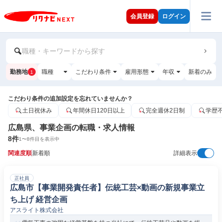
会員登録
ログイン
職種・キーワードから探す
勤務地
職種
こだわり条件
雇用形態
年収
新着のみ
1
こだわり条件の追加設定を忘れていませんか？
土日祝休み
年間休日120日以上
完全週休2日制
学歴
広島県、事業企画の転職・求人情報
8
件
1
〜
8
件目を表示中
関連度順
新着順
詳細表示
正社員
広島市【事業開発責任者】伝統工芸×動画の新規事業立
ち上げ 経営企画
アスライト株式会社