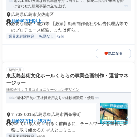
電気工事の強固な経営基盤を持つ当社にて、伝統工芸品や動画を掛
け合わせた新規事業の立ち上げ、...
広島県広島市安佐南区
月給40万円以上
必要な経験・能力等 【必須】動画制作会社や広告代理店等で
のプロデュース経験、または何ら...
業界未経験歓迎
転勤なし
+2個
気になる
契約社員
東広島芸術文化ホールくららの事業企画制作・運営マネ
ージャー
株式会社ＪＴＢコミュニケーションデザイン
✅週休2日制✅正社員登用あり✅経験者歓迎・優遇
〒739-0015広島県東広島市西条栄町
月給23万円～25万円
求めている人材 ✅明るく前向きに、チームワークを重視し業
務に取り組める方 ✅人とコミュ...
業界未経験歓迎
+20個