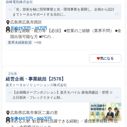
岩崎電気株式会社
「光」技術を軸に照明事業と光・環境事業を展開し、企画から設計
までトータルサポートする当社に...
広島県広島市西区
月給29万円～39万円
必要な経験・能力等 【必須】 ■営業のご経験（業界不問） ■全
国出張可能な方 ■PCの...
業界未経験歓迎
+4個
気になる
正社員
経営企画・事業統括【2578】
楽天トータルソリューションズ株式会社
【企画職オープンポジション】楽天モバイル 基地局建設・管理 ☆
土日祝休・フレックスタイム制...
広島県広島市東区二葉の里
年俸450万円～900万円
求める人材: 歓迎要件(活躍できる経験) ・通信業界経験1年以