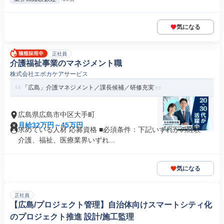
気になる
正社員
介護福祉事業のマネジメント職
株式会社エポカケアサービス
「広島」介護マネジメント／課長候補／研修充実
広島県広島市中区大手町
月給32万円～45万円
求めている人材 応募資格 ■必須条件：下記いずれかの経験 ・
介護、福祉、医療業界いずれ...
気になる
正社員
【広島/プロジェクト管理】自治体向けスマートシティ化
のプロジェクト推進 設計/施工監理