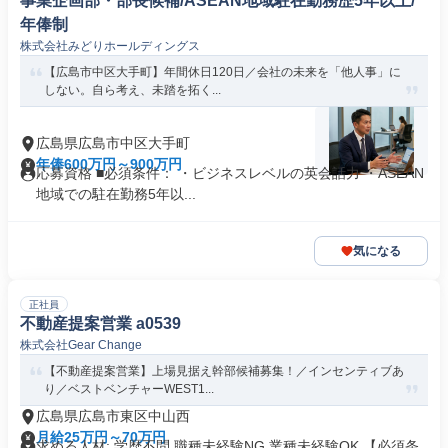
事業企画部・部長候補/ASEAN地域駐在勤務歴5年以上/
年俸制
株式会社みどりホールディングス
【広島市中区大手町】年間休日120日／会社の未来を「他人事」に
しない。自ら考え、未踏を拓く...
広島県広島市中区大手町
年俸600万円～900万円
応募資格 ■必須条件： ・ビジネスレベルの英会話力 ・ASEAN
地域での駐在勤務5年以...
気になる
正社員
不動産提案営業 a0539
株式会社Gear Change
【不動産提案営業】上場見据え幹部候補募集！／インセンティブあ
り／ベストベンチャーWEST1...
広島県広島市東区中山西
月給25万円～70万円
求める人材: 学歴不問 職種未経験NG 業種未経験OK 【必須条