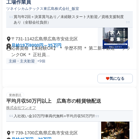
工場作業員
ツネイシカムテックス東広島株式会社_飯室
賞与年2回＋決算賞与あり／未経験スタート大歓迎／資格支援制度
あり（全額会社負担）
〒731-1142広島県広島市安佐北区
月給19万8000円～35万円
応募資格 【未経験OK】 ＊ 学歴不問 ＊ 第二新卒歓迎 ＊ ブラ
ンクOK ＊ 正社員...
主婦・主夫歓迎
+9個
気になる
業務委託
平均月収50万円以上 広島市の軽貨物配送
株式会社ワンオフ
入社祝い金10万円!車両代無料⭐平均月収50万円!!
〒739-1700広島県広島市安佐北区