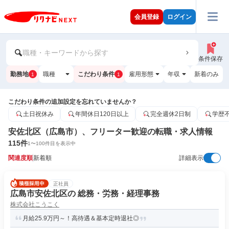
会員登録
ログイン
職種・キーワードから探す
条件保存
勤務地
職種
こだわり条件
雇用形態
年収
新着のみ
1
1
こだわり条件の追加設定を忘れていませんか？
土日祝休み
年間休日120日以上
完全週休2日制
学歴
安佐北区（広島市）、フリーター歓迎の転職・求人情報
115
件
1
〜
100
件目を表示中
関連度順
新着順
詳細表示
正社員
広島市安佐北区の 総務・労務・経理事務
株式会社こうこく
月給25.9万円～！高待遇＆基本定時退社◎