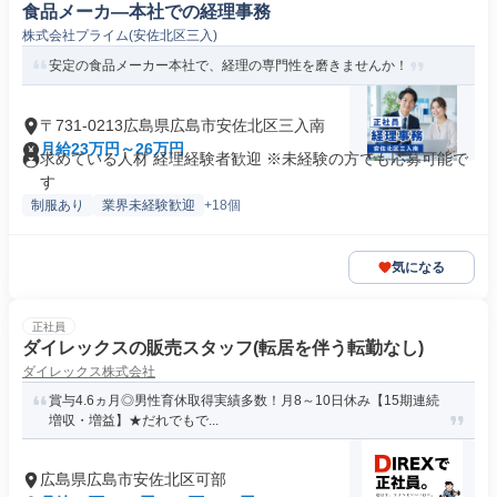
食品メーカ―本社での経理事務
株式会社プライム(安佐北区三入)
安定の食品メーカー本社で、経理の専門性を磨きませんか！
〒731-0213広島県広島市安佐北区三入南
月給23万円～26万円
求めている人材 経理経験者歓迎 ※未経験の方でも応募可能で
す
制服あり
業界未経験歓迎
+18個
気になる
正社員
ダイレックスの販売スタッフ(転居を伴う転勤なし)
ダイレックス株式会社
賞与4.6ヵ月◎男性育休取得実績多数！月8～10日休み【15期連続
増収・増益】★だれでもで...
広島県広島市安佐北区可部