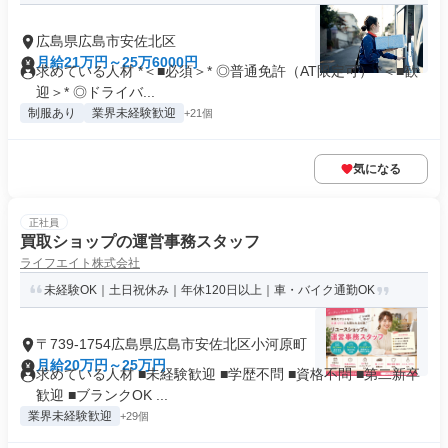
広島県広島市安佐北区
月給21万円～25万6000円
求めている人材 *＜■必須＞* ◎普通免許（AT限定可） *＜■歓
迎＞* ◎ドライバ...
制服あり
業界未経験歓迎
+21個
気になる
正社員
買取ショップの運営事務スタッフ
ライフエイト株式会社
未経験OK｜土日祝休み｜年休120日以上｜車・バイク通勤OK
〒739-1754広島県広島市安佐北区小河原町
月給20万円～25万円
求めている人材 ■未経験歓迎 ■学歴不問 ■資格不問 ■第二新卒
歓迎 ■ブランクOK ...
業界未経験歓迎
+29個