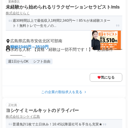
業務委託
未経験から始められるリラクゼーションセラピスト/mls
株式会社りらく
週30時間以上で最低収入1時間2,340円〜！85％が未経験スター
ト！無料トレで一生モノの...
広島県広島市安佐北区可部南
時給2340円～3510円
求める人材: 【資格・経験は一切不問です！】 ✅必須条件 ━━
━━━...
週1日からOK
シフト自由
気になる
この企業の類似求人を見る
正社員
ヨシケイミールキットのドライバー
株式会社ヨシケイ広島
普通免許1枚で土日休み！16:45以降退社可＆手当も充実★