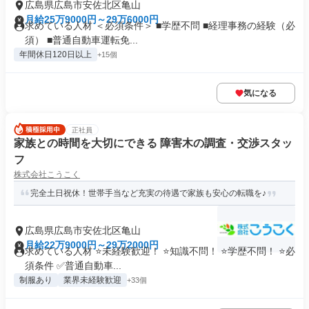
広島県広島市安佐北区亀山
月給25万9000円～29万6000円
求めている人材 ＜必須条件＞ ■学歴不問 ■経理事務の経験（必
須） ■普通自動車運転免...
年間休日120日以上
+15個
気になる
正社員
家族との時間を大切にできる 障害木の調査・交渉スタッ
フ
株式会社こうこく
完全土日祝休！世帯手当など充実の待遇で家族も安心の転職を♪
広島県広島市安佐北区亀山
月給22万9000円～29万2000円
求めている人材 ⭐未経験歓迎！ ⭐知識不問！ ⭐学歴不問！ ⭐必
須条件 ✅普通自動車...
制服あり
業界未経験歓迎
+33個