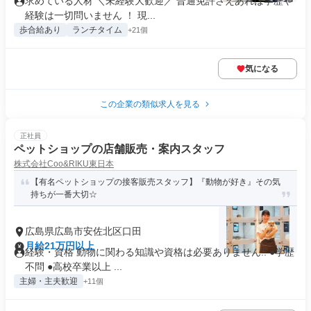
求めている人材 ＼未経験大歓迎／ 普通免許さえあれば学歴や
経験は一切問いません ！ 現...
歩合給あり
ランチタイム
+21個
気になる
この企業の類似求人を見る
正社員
ペットショップの店舗販売・案内スタッフ
株式会社Coo&RIKU東日本
【有名ペットショップの接客販売スタッフ】『動物が好き』その気
持ちが一番大切☆
広島県広島市安佐北区口田
月給21万円以上
経験・資格 動物に関わる知識や資格は必要ありません!! ●学歴
不問 ●高校卒業以上 ...
主婦・主夫歓迎
+11個