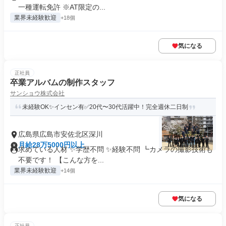
一種運転免許 ※AT限定の...
業界未経験歓迎
+18個
気になる
正社員
卒業アルバムの制作スタッフ
サンショウ株式会社
未経験OK✨インセン有✅20代〜30代活躍中！完全週休二日制
広島県広島市安佐北区深川
月給28万5000円以上
求めている人材 ✨学歴不問 ✨経験不問 ┗カメラの撮影技術も
不要です！ 【こんな方を...
業界未経験歓迎
+14個
気になる
正社員