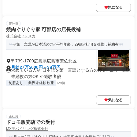
気になる
正社員
焼肉ぐりぐり家 可部店の店長候補
株式会社フレスカ
✅第一言語が日本語の方✅平均年齢：29歳✅社宅＆引越し補助有
〒739-1700広島県広島市安佐北区
月給27万5000円～39万円
求めている人材 日本語を第一言語とする方のみOK 業界・職務
未経験の方OK ※経験者優...
制服あり
業界未経験歓迎
+29個
気になる
正社員
ドコモ販売店での受付
MXモバイリング株式会社