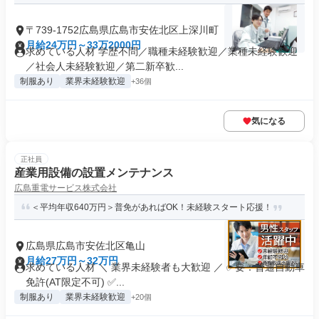
〒739-1752広島県広島市安佐北区上深川町
月給24万円～33万2000円
求めている人材 学歴不問／職種未経験歓迎／業種未経験歓迎
／社会人未経験歓迎／第二新卒歓...
制服あり
業界未経験歓迎
+36個
気になる
正社員
産業用設備の設置メンテナンス
広島重電サービス株式会社
＜平均年収640万円＞普免があればOK！未経験スタート応援！
広島県広島市安佐北区亀山
月給27万円～32万円
求めている人材 ＼ 業界未経験者も大歓迎 ／ ✅要：普通自動車
免許(AT限定不可) ✅...
制服あり
業界未経験歓迎
+20個