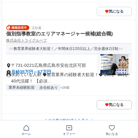
気になる
正社員
個別指導教室のエリアマネージャー候補(総合職)
株式会社トライグループ
教育業界経験者大歓迎！／年間休日120日以上／完全週休2日制
〒731-0221広島県広島市安佐北区可部
月給35万円～67万円
求めている人材 ◆教育業界の経験者大歓迎！◆ 20代・30代・
40代活躍！ 【必須...
業界未経験歓迎
歩合給あり
+26個
気になる
この企業の類似求人を見る
ホーム
オファー
気になる
正社員