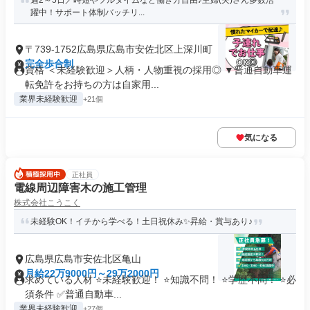
週2～5日／時短やフルタイムなど働き方自由♪主婦(夫)さん多数活
躍中！サポート体制バッチリ...
〒739-1752広島県広島市安佐北区上深川町
完全歩合制
資格 ＜未経験歓迎＞人柄・人物重視の採用◎ ▼普通自動車運
転免許をお持ちの方は自家用...
業界未経験歓迎
+21個
気になる
正社員
電線周辺障害木の施工管理
株式会社こうこく
未経験OK！イチから学べる！土日祝休み✨昇給・賞与あり♪
広島県広島市安佐北区亀山
月給22万9000円～29万2000円
求めている人材 ⭐未経験歓迎！ ⭐知識不問！ ⭐学歴不問！ ⭐必
須条件 ✅普通自動車...
業界未経験歓迎
+27個