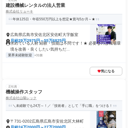
建設機械レンタルの法人営業
株式会社リョーキ
年休125日・年収550万円以上を想定★賞与5か月～★
広島県広島市安佐北区安佐町大字飯室
月給29万2975円～55万6825円
求めている人材 経験・技能は不問です！★ 必要なのは職場環
境を改善・良くしたい気持ちだ...
業界未経験歓迎
+31個
気になる
正社員
機械操作スタッフ
株式会社山陽レック
＼未経験でも24万～！／「技術者」として「手に職」をつける！
〒731-0202広島県広島市安佐北区大林町
月給24万2000円～27万2000円