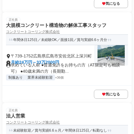
気になる
正社員
大規模コンクリート構造物の解体工事スタッフ
コンクリートコーリング株式会社
年間休日125日／未経験OK／面接1回／賞与実績6.6ヶ月分
〒739-1752広島県広島市安佐北区上深川町
月給24万円～33万2000円
求めている人材 ●普通免許をお持ちの方（AT限定可も相談
可） ●40歳未満の方（長期勤...
制服あり
業界未経験歓迎
+36個
気になる
正社員
法人営業
コンクリートコーリング株式会社
未経験歓迎／賞与実績6.6ヵ月／年間休日125日／転勤なし