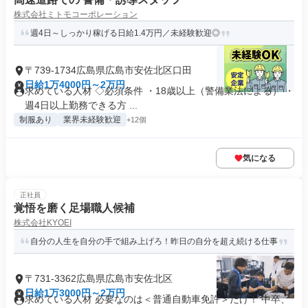
株式会社ミトモコーポレーション
週4日～しっかり稼げる日給1.4万円／未経験歓迎◎
〒739-1734広島県広島市安佐北区口田
日給1万4000円～2万円
求めている人材 ◇必須条件 ・18歳以上（警備業法による） ・
週4日以上勤務できる方 ...
制服あり
業界未経験歓迎
+12個
気になる
正社員
覚悟を磨く足場職人候補
株式会社KYOEI
自分の人生を自分の手で組み上げろ！昨日の自分を超え続ける仕事
〒731-3362広島県広島市安佐北区
日給1万3000円～2万円
求めている人材 必要なのは＜普通自動車免許＞だけ！ 中卒、