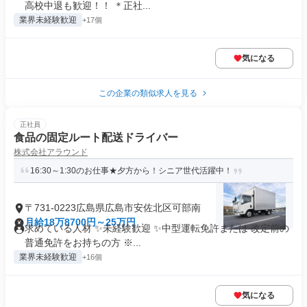
高校中退も歓迎！！ ＊正社...
業界未経験歓迎
+17個
気になる
この企業の類似求人を見る
正社員
食品の固定ルート配送ドライバー
株式会社アラウンド
16:30～1:30のお仕事★夕方から！シニア世代活躍中！
〒731-0223広島県広島市安佐北区可部南
月給18万8700円～25万円
求めている人材 ✨未経験歓迎 ✨中型運転免許または 改定前の
普通免許をお持ちの方 ※...
業界未経験歓迎
+16個
気になる