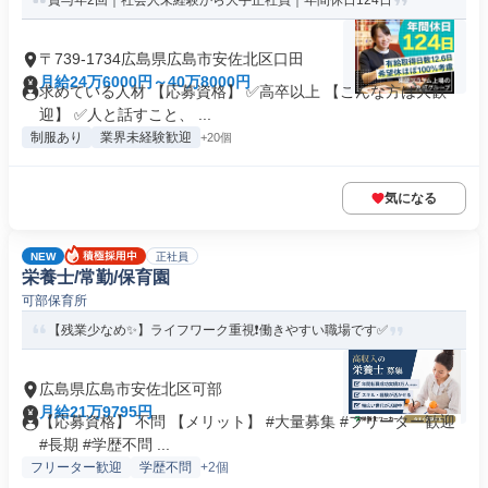
賞与年2回｜社会人未経験から大手正社員｜年間休日124日
〒739-1734広島県広島市安佐北区口田
月給24万6000円～40万8000円
求めている人材 【応募資格】 ✅高卒以上 【こんな方は大歓
迎】 ✅人と話すこと、 ...
制服あり
業界未経験歓迎
+20個
気になる
NEW
正社員
栄養士/常勤/保育園
可部保育所
【残業少なめ✨】ライフワーク重視❗️働きやすい職場です✅️
広島県広島市安佐北区可部
月給21万9795円
【応募資格】 不問 【メリット】 #大量募集 #フリーター歓迎
#長期 #学歴不問 ...
フリーター歓迎
学歴不問
+2個