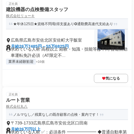
正社員
建設機器の点検整備スタッフ
株式会社リョーキ
★年休125日★資格不問/取得支援あり✪通勤費高速代支給あり
広島県広島市安佐北区安佐町大字飯室
月給26万7485円～55万6825円
求めている人材 高校以上 経験・知識・技能等は不問 普通自動
車運転免許必須（AT限定不...
業界未経験歓迎
+16個
気になる
正社員
ルート営業
株式会社丸八
ノルマなし／残業なしの既存顧客の点検・案内です！
〒739-1733広島県広島市安佐北区口田南
月給26万円以上
求めている人材 ✅：必須条件 ━━━━━━━ ◆普通自動車第