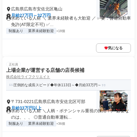
広島県広島市安佐北区亀山
月給27万円～32万円
求めている人材 ＼ 業界未経験者も大歓迎 ／ ✅要：普通自動車
免許(AT限定不可) ✅...
制服あり
業界未経験歓迎
+18個
気になる
正社員
上場企業が運営する店舗の店長候補
株式会社ライフクリエイト
圧倒的な成長スピード◆年休113日～◆月給33万円～
〒731-0221広島県広島市安佐北区可部
月給33万円以上
求めている人材 ＼人柄・ポテンシャル重視の採用！／ 必要な
のは、、、 ◎普通自動車運転...
制服あり
業界未経験歓迎
+36個