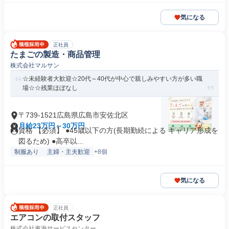
気になる
正社員
たまごの製造・商品管理
株式会社マルサン
☆未経験者大歓迎☆20代～40代が中心で親しみやすい方が多い職
場☆☆残業ほぼなし
〒739-1521広島県広島市安佐北区
月給23万円～30万円
資格 【必須】 ●45歳以下の方(長期勤続による キャリア形成を
図るため) ●高卒以...
制服あり
主婦・主夫歓迎
+8個
気になる
正社員
エアコンの取付スタッフ
株式会社東海サービスセンター