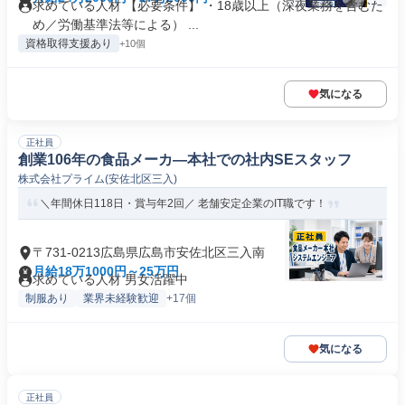
求めている人材 【必要条件】 ・18歳以上（深夜業務を含むた
め／労働基準法等による） ...
資格取得支援あり
+10個
気になる
正社員
創業106年の食品メーカ―本社での社内SEスタッフ
株式会社プライム(安佐北区三入)
＼年間休日118日・賞与年2回／ 老舗安定企業のIT職です！
〒731-0213広島県広島市安佐北区三入南
月給18万1000円～25万円
求めている人材 男女活躍中
制服あり
業界未経験歓迎
+17個
気になる
正社員