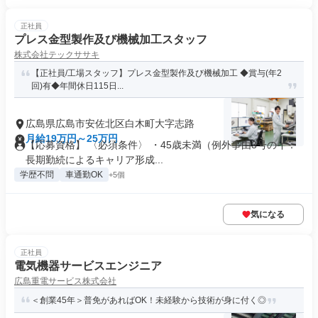
正社員
プレス金型製作及び機械加工スタッフ
株式会社テックササキ
【正社員/工場スタッフ】プレス金型製作及び機械加工 ◆賞与(年2
回)有◆年間休日115日...
広島県広島市安佐北区白木町大字志路
月給19万円～25万円
【応募資格】 〈必須条件〉 ・45歳未満（例外事由3号のイ：
長期勤続によるキャリア形成...
学歴不問
車通勤OK
+5個
気になる
正社員
電気機器サービスエンジニア
広島重電サービス株式会社
＜創業45年＞普免があればOK！未経験から技術が身に付く◎