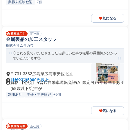
業界未経験歓迎
+7個
気になる
正社員
金属製品の加工スタッフ
株式会社ムラカワ
◎これを見ていただきましたら詳しい仕事や職場の雰囲気が分かっ
ていただけます◎
〒731-3362広島県広島市安佐北区
月給23万5000円以上
資格 【必須】 ●普通自動車運転免許(AT限定可) ●年齢制限あり
(59歳以下/定年が...
制服あり
主婦・主夫歓迎
+9個
気になる
正社員