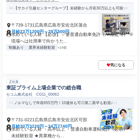
【サカイ引越センターグループ】未経験から月収30万以上も可能
〒739-1731広島県広島市安佐北区落合
月給23万1200円～29万500円
求めている人材 【必須】 ✅要普通自動車免許（AT限定可） ※
現場へは社用車で向かうた...
制服あり
業界未経験歓迎
+14個
気になる
正社員
東証プライム上場企業での総合職
セコム株式会社 CG11_00062
ノルマなしで年収655万円！10連休も可◎第二新卒も歓迎♪
〒731-0221広島県広島市安佐北区可部
月給30万3220円～34万7740円
求めている人材 ・高卒以上 ・普通自動車運転免許（必須） ・
未経験歓迎 ★異業種から...