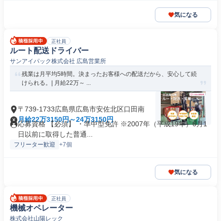
気になる
正社員
ルート配送ドライバー
サンアイパック株式会社 広島営業所
残業は月平均5時間。決まったお客様への配送だから、安心して続
けられる。| 月給22万～ ...
〒739-1733広島県広島市安佐北区口田南
月給22万3150円～24万3150円
応募資格 【必須】 ・準中型免許 ※2007年（平成19年）6月1
日以前に取得した普通...
フリーター歓迎
+7個
気になる
正社員
機械オペレーター
株式会社山陽レック