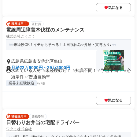
気になる
正社員
電線周辺障害木伐採のメンテナンス
株式会社こうこく
未経験OK！イチから学べる！土日祝休み✨昇給・賞与あり♪
広島県広島市安佐北区亀山
月給22万9000円～29万2000円
求めている人材 ⭐未経験歓迎！ ⭐知識不問！ ⭐学歴不問！ ⭐必
須条件 ✅普通自動車...
業界未経験歓迎
+27個
気になる
業務委託
日替わりお弁当の宅配ドライバー
ワタミ株式会社