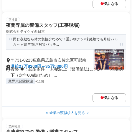
気になる
正社員
夜間専属の警備スタッフ(工事現場)
株式会社テイケイ西日本
同じ夜勤なら体の負担少なめで！重い物ナシ×未経験でも月給27.8
万～＋賞与/暑さ対策バッチ...
〒731-0223広島県広島市安佐北区可部南
月給27万8300円～35万5300円
資格 ◆：必須条件 ・18歳以上（警備業法による） ・59歳以
下（定年60歳のため） ...
業界未経験歓迎
+11個
気になる
この企業の類似求人を見る
契約社員
高速道路での 警備・誘導スタッフ