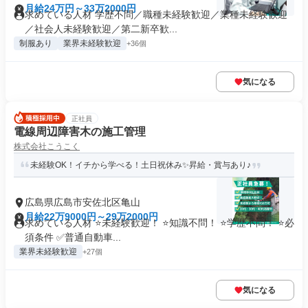
月給24万円～33万2000円
求めている人材 学歴不問／職種未経験歓迎／業種未経験歓迎
／社会人未経験歓迎／第二新卒歓...
制服あり
業界未経験歓迎
+36個
気になる
正社員
電線周辺障害木の施工管理
株式会社こうこく
未経験OK！イチから学べる！土日祝休み✨昇給・賞与あり♪
広島県広島市安佐北区亀山
月給22万9000円～29万2000円
求めている人材 ⭐未経験歓迎！ ⭐知識不問！ ⭐学歴不問！ ⭐必
須条件 ✅普通自動車...
業界未経験歓迎
+27個
気になる