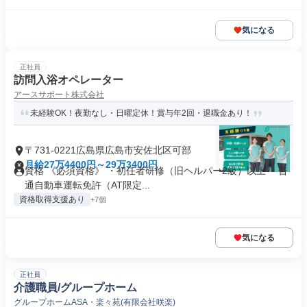
気になる
正社員
訪問入浴オペレーター
アースサポート株式会社
未経験OK！夜勤なし・日曜定休！賞与年2回・退職金あり！
〒731-0221広島県広島市安佐北区可部
月給27万4400円～29万3400円
資格 《必須資格》 ・初任者研修（旧ヘルパー2級）以上 ・普
通自動車運転免許（AT限定...
資格取得支援あり
+7個
気になる
正社員
介護職員/グループホーム
グループホームASA・楽々苑(有限会社咲楽)