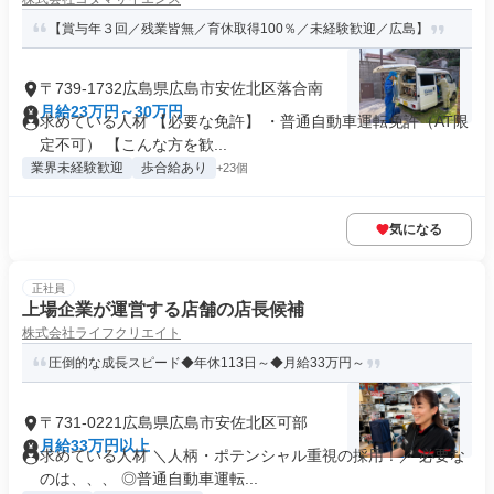
【賞与年３回／残業皆無／育休取得100％／未経験歓迎／広島】
〒739-1732広島県広島市安佐北区落合南
月給23万円～30万円
求めている人材 【必要な免許】 ・普通自動車運転免許（AT限
定不可） 【こんな方を歓...
業界未経験歓迎
歩合給あり
+23個
気になる
正社員
上場企業が運営する店舗の店長候補
株式会社ライフクリエイト
圧倒的な成長スピード◆年休113日～◆月給33万円～
〒731-0221広島県広島市安佐北区可部
月給33万円以上
求めている人材 ＼人柄・ポテンシャル重視の採用！／ 必要な
のは、、、 ◎普通自動車運転...