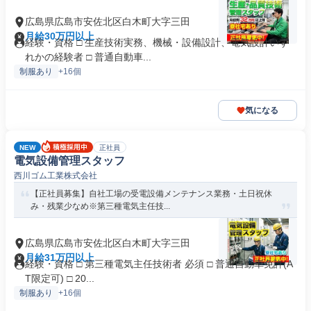
広島県広島市安佐北区白木町大字三田
月給30万円以上
経験・資格 □ 生産技術実務、機械・設備設計、電気設計いず
れかの経験者 □ 普通自動車...
制服あり
+16個
気になる
NEW
正社員
電気設備管理スタッフ
西川ゴム工業株式会社
【正社員募集】自社工場の受電設備メンテナンス業務・土日祝休
み・残業少なめ※第三種電気主任技...
広島県広島市安佐北区白木町大字三田
月給31万円以上
経験・資格 □ 第三種電気主任技術者 必須 □ 普通自動車免許(A
T限定可) □ 20...
制服あり
+16個