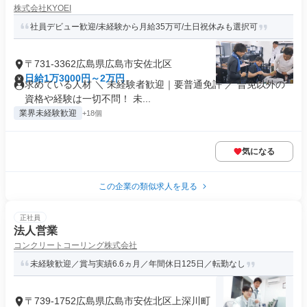
株式会社KYOEI
社員デビュー歓迎/未経験から月給35万可/土日祝休みも選択可
〒731-3362広島県広島市安佐北区
日給1万3000円～2万円
求めている人材 ＼ 未経験者歓迎｜要普通免許 ／ 普免以外の
資格や経験は一切不問！ 未...
業界未経験歓迎
+18個
気になる
この企業の類似求人を見る
正社員
法人営業
コンクリートコーリング株式会社
未経験歓迎／賞与実績6.6ヵ月／年間休日125日／転勤なし
〒739-1752広島県広島市安佐北区上深川町