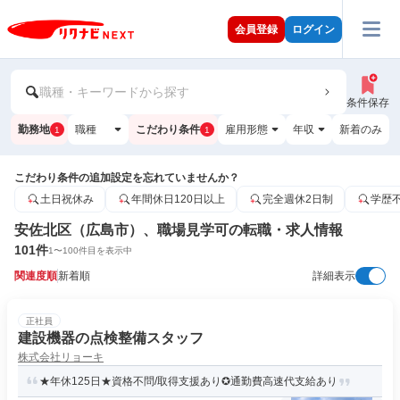
会員登録
ログイン
職種・キーワードから探す
条件保存
勤務地
職種
こだわり条件
雇用形態
年収
新着のみ
1
1
こだわり条件の追加設定を忘れていませんか？
土日祝休み
年間休日120日以上
完全週休2日制
学歴
安佐北区（広島市）、職場見学可の転職・求人情報
101
件
1
〜
100
件目を表示中
関連度順
新着順
詳細表示
正社員
建設機器の点検整備スタッフ
株式会社リョーキ
★年休125日★資格不問/取得支援あり✪通勤費高速代支給あり