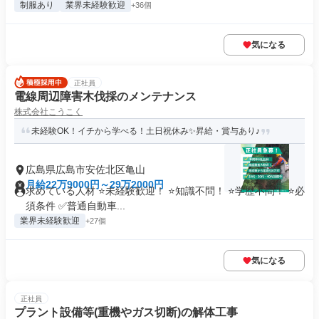
制服あり
業界未経験歓迎
+36個
気になる
正社員
電線周辺障害木伐採のメンテナンス
株式会社こうこく
未経験OK！イチから学べる！土日祝休み✨昇給・賞与あり♪
広島県広島市安佐北区亀山
月給22万9000円～29万2000円
求めている人材 ⭐未経験歓迎！ ⭐知識不問！ ⭐学歴不問！ ⭐必
須条件 ✅普通自動車...
業界未経験歓迎
+27個
気になる
正社員
プラント設備等(重機やガス切断)の解体工事