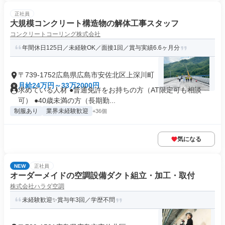
正社員
大規模コンクリート構造物の解体工事スタッフ
コンクリートコーリング株式会社
年間休日125日／未経験OK／面接1回／賞与実績6.6ヶ月分
〒739-1752広島県広島市安佐北区上深川町
月給24万円～33万2000円
求めている人材 ●普通免許をお持ちの方（AT限定可も相談
可） ●40歳未満の方（長期勤...
制服あり
業界未経験歓迎
+36個
気になる
NEW
正社員
オーダーメイドの空調設備ダクト組立・加工・取付
株式会社ハラダ空調
未経験歓迎✨賞与年3回／学歴不問