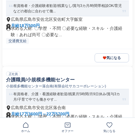
有資格者・介護経験者歓迎/残業なし/賞与3カ月/時間帯相談OK/育児
などの都合に合わせて働...
広島県広島市安佐北区安佐町大字飯室
月給18万500円
求める人材: 〇学歴 ・不問 〇必要な経験・スキル ・介護経
験：あれば尚可 〇必要な...
交通費支給
気になる
正社員
介護職員/小規模多機能センター
小規模多機能センター落合南(有限会社サカコーポレーション)
有資格者、介護・看護経験者歓迎/残業月5時間/月9日休み/賞与3カ
月/子育て中でも働きやす...
広島県広島市安佐北区落合南
月給17万3600円～22万5700円
求める人材: 〇学歴 ・不問 〇必要な経験・スキル ・介護経
験、看護経験ある方歓迎 ...
交通費支給
ホーム
オファー
気になる