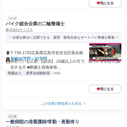
気になる
正社員
バイク総合企業の二輪整備士
株式会社ナップス
全国を舞台に活躍できる、髪型・髪色自由なオートバイ整備士募集
〒739-1732広島県広島市安佐北区落合南
月給23万円～37万円
求めている人材 【必須】 18歳以上の方で、以下いずれかに該
当する方 ■整備士資格保有...
制服あり
業界未経験歓迎
+38個
気になる
この企業の類似求人を見る
正社員
一般病院の准看護師/常勤・夜勤有り