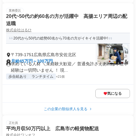
業務委託
20代~50代の約60名の方が活躍中 高揚エリア周辺の配
送職
株式会社はるひ
20代から50代の総勢60名から70名の方がイキイキ活躍中!
〒739-1751広島県広島市安佐北区
月給45万円～100万円
求めている人材 ＼未経験大歓迎／ 普通免許さえあれば学歴や
経験は一切問いません ！ 現...
歩合給あり
ランチタイム
+21個
気になる
この企業の類似求人を見る
正社員
平均月収50万円以上 広島市の軽貨物配送
株式会社ワンオフ