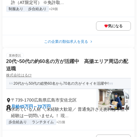
許（AT限定可） ※免許取...
制服あり
歩合給あり
+24個
気になる
この企業の類似求人を見る
業務委託
20代~50代の約60名の方が活躍中 高揚エリア周辺の配
送職
株式会社はるひ
20代から50代の総勢60名から70名の方がイキイキ活躍中!
〒739-1700広島県広島市安佐北区
月給45万円～70万円
求めている人材 ＼未経験大歓迎／ 普通免許さえあれば学歴や
経験は一切問いません ！ 現...
歩合給あり
ランチタイム
+21個