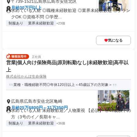
〒739-1521広島県広島市安佐北区
月給30万円以上
求めている人材 ◎職種未経験歓迎 ◎業界未経験歓迎 ◎ブラン
クOK ◎資格不問 ◎学歴...
制服あり
業界未経験歓迎
+23個
気になる
正社員
営業|個人向け保険商品|原則転勤なし|未経験歓迎|高卒以
上
株式会社かんぽ生命保険
業種・職種経験不問◎年休120日以上＜45歳以下の方対象＞
広島県広島市安佐北区亀崎
月給25万6800円～31万350円
求めている人材 未経験歓迎／人物重視 【必須】 ◎45歳以下の
方（3号のイ／長期キャ...
制服あり
業界未経験歓迎
+36個