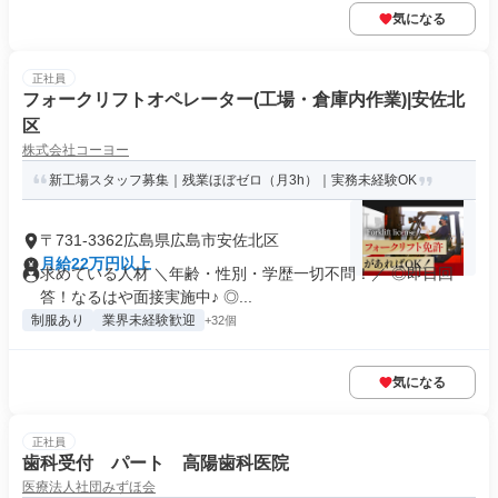
気になる
正社員
フォークリフトオペレーター(工場・倉庫内作業)|安佐北
区
株式会社コーヨー
新工場スタッフ募集｜残業ほぼゼロ（月3h）｜実務未経験OK
〒731-3362広島県広島市安佐北区
月給22万円以上
求めている人材 ＼年齢・性別・学歴一切不問！／ ◎即日回
答！なるはや面接実施中♪ ◎...
制服あり
業界未経験歓迎
+32個
気になる
正社員
歯科受付 パート 高陽歯科医院
医療法人社団みずほ会