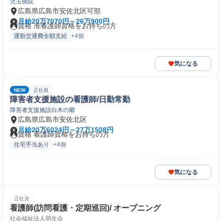
児玉病院
広島県広島市安佐北区可部
月給20万7070円～26万900円
資格 准看護師資格をお持ちの方
通勤交通費全額支給
+4個
気になる
NEW
正社員
障害者支援施設の看護師/日勤常勤
障害者支援施設白木の郷
広島県広島市安佐北区
月給20万6024円～27万1508円
資格 看護師資格をお持ちの方
住宅手当あり
+4個
気になる
正社員
看護師(訪問看護・定期巡回)/ オープニング
社会福祉法人萌生会