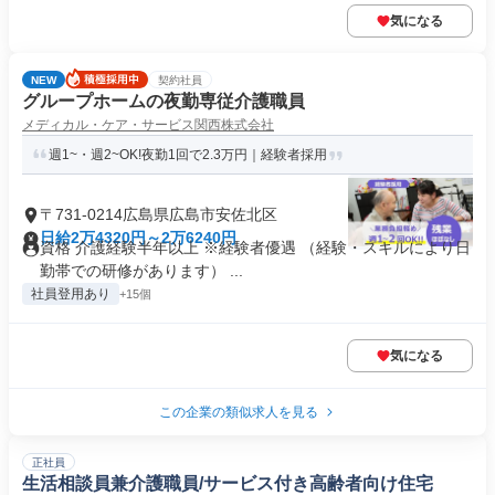
気になる
NEW
契約社員
グループホームの夜勤専従介護職員
メディカル・ケア・サービス関西株式会社
週1~・週2~OK!夜勤1回で2.3万円｜経験者採用
〒731-0214広島県広島市安佐北区
日給2万4320円～2万6240円
資格 介護経験半年以上 ※経験者優遇 （経験・スキルにより日
勤帯での研修があります） ...
社員登用あり
+15個
気になる
この企業の類似求人を見る
正社員
生活相談員兼介護職員/サービス付き高齢者向け住宅