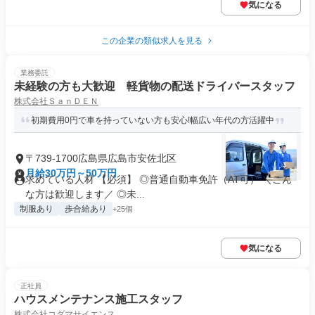
気になる
この企業の類似求人を見る
業務委託
未経験の方も大歓迎 軽貨物の配送ドライバースタッフ
株式会社ＳａｎＤＥＮ
初期費用0円で車を持っていない方も安心!幅広い年代の方活躍中
〒739-1700広島県広島市安佐北区
月給30万円～50万円
求めている人材 【必須】 ◎普通自動車免許（AT可） ＼こん
な方は歓迎します／ ◎未...
制服あり
歩合給あり
+25個
気になる
正社員
ハウスメンテナンス施工スタッフ
株式会社コダマサイエンス