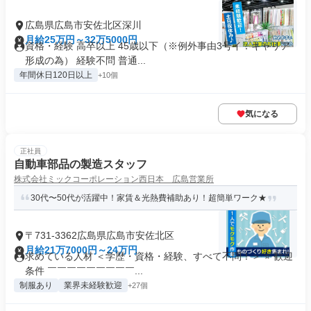
広島県広島市安佐北区深川
月給25万円～32万5000円
資格・経験 高卒以上 45歳以下（※例外事由3号イ：キャリア
形成の為） 経験不問 普通...
年間休日120日以上
+10個
気になる
正社員
自動車部品の製造スタッフ
株式会社ミックコーポレーション西日本 広島営業所
30代〜50代が活躍中！家賃＆光熱費補助あり！超簡単ワーク★
〒731-3362広島県広島市安佐北区
月給21万7000円～24万円
求めている人材 ＜学歴・資格・経験、すべて不問！＞ ⭐ 歓迎
条件 ￣￣￣￣￣￣￣￣￣...
制服あり
業界未経験歓迎
+27個