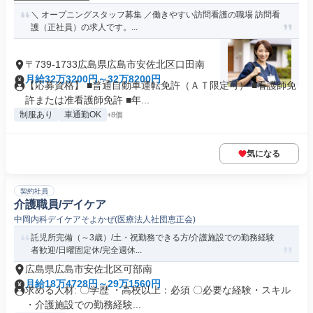
＼ オープニングスタッフ募集 ／働きやすい訪問看護の職場 訪問看
護（正社員）の求人です。...
〒739-1733広島県広島市安佐北区口田南
月給32万3200円～32万8200円
【応募資格】 ■普通自動車運転免許（ＡＴ限定可） ■看護師免
許または准看護師免許 ■年...
制服あり
車通勤OK
+8個
気になる
契約社員
介護職員/デイケア
中岡内科デイケアそよかぜ(医療法人社団恵正会)
託児所完備（～3歳）/土・祝勤務できる方/介護施設での勤務経験
者歓迎/日曜固定休/完全週休...
広島県広島市安佐北区可部南
月給18万4728円～29万1560円
求める人材: 〇学歴 ・高校以上：必須 〇必要な経験・スキル
・介護施設での勤務経験...