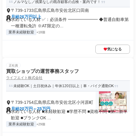
ノルマなし／残業なしの既存顧客の点検・案内です！
〒739-1733広島県広島市安佐北区口田南
月給26万円以上
求めている人材 ✅：必須条件 ━━━━━━━ ◆普通自動車第
一種運転免許 ※AT限定の...
業界未経験歓迎
+18個
気になる
正社員
買取ショップの運営事務スタッフ
ライフエイト株式会社
未経験OK｜土日祝休み｜年休120日以上｜車・バイク通勤OK
〒739-1754広島県広島市安佐北区小河原町
月給20万円～25万円
求めている人材 ■未経験歓迎 ■学歴不問 ■資格不問 ■第二新卒
歓迎 ■ブランクOK ...
業界未経験歓迎
+29個