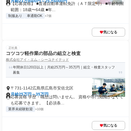
月給23万9000円～25万6000円
【応募資格】 ■普通自動車運転免許（ＡＴ限定可） ■年齢制限
範囲：18歳〜64歳 ■年...
制服あり
車通勤OK
+7個
気になる
正社員
コツコツ軽作業の部品の組立と検査
株式会社アイ・エム・シーユナイテッド
年間休日120日以上｜月給25万円～35万円｜組立・検査スタッフ
募集
〒731-1142広島県広島市安佐北区
月給25万円～35万円
応募資格 学歴・職歴は問いません。 資格や専門知識がなくて
も応募できます。 【必須条...
業界未経験歓迎
+10個
気になる