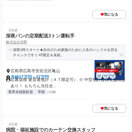
気になる
正社員
深夜パンの定期配送3トン運転手
株式会社河野
深夜1時スタート★自分のため家族のために人生のハンドルを切る
チャンスです☆ AT限定＆未経...
広島県広島市安佐北区亀山
月給27万円～37万円
応募資格 要普通免許（ＡＴ限定可） ※ 中型免許資格支援制度
あり！ もちろん当社全...
業界未経験歓迎
早朝
+10個
気になる
正社員
病院・福祉施設でのカーテン交換スタッフ