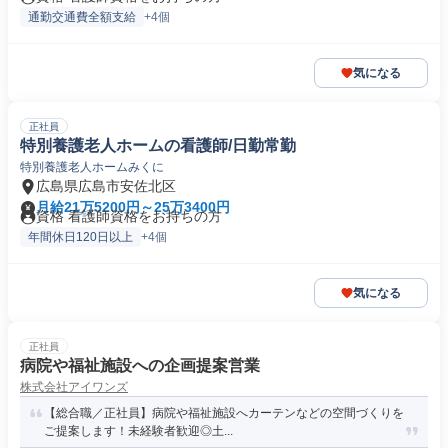
通勤交通費全額支給
+4個
気になる
正社員
特別養護老人ホームの看護師/日勤常勤
特別養護老人ホームみくに
広島県広島市安佐北区
月給21万5200円～25万3400円
資格 看護師資格をお持ちの方
年間休日120日以上
+4個
気になる
正社員
病院や福祉施設への企画提案営業
株式会社アイワンズ
【総合職／正社員】病院や福祉施設へカーテンなどの空間づくりを
ご提案します！未経験者歓迎◎土...