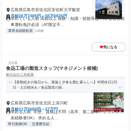
広島県広島市安佐北区安佐町大字飯室
月給26万7485円～55万6825円
求めている人材 高校以上 経験・知識・技能等は不問 普通自動
車運転免許必須（AT限定不...
業界未経験歓迎
+16個
気になる
正社員
食品工場の製造スタッフ(マネジメント候補)
株式会社三幸産業
【夜勤続きの毎日から、家族と夕食を囲む暮らしへ】年間休日125
日・土日祝休み／食品製造の経...
広島県広島市安佐北区上深川町
月給21万5000円～27万円
求める人材: 学歴、資格は不問（高卒、第二新卒、ブランク、
未経験者OK） 求める人...
即日勤務OK
交通費支給