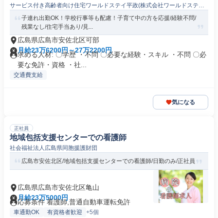
サービス付き高齢者向け住宅ワールドステイ平政(株式会社ワールドステイ
群馬支社)
子連れ出勤OK！学校行事等も配慮！子育て中の方を応援/経験不問/
残業なし/住宅手当あり/見...
広島県広島市安佐北区可部
月給23万6200円～27万2200円
求める人材: 〇学歴 ・不問 〇必要な経験・スキル ・不問 〇必
要な免許・資格 ・社...
交通費支給
気になる
正社員
地域包括支援センターでの看護師
社会福祉法人広島県同胞援護財団
広島市安佐北区/地域包括支援センターでの看護師/日勤のみ/正社員
広島県広島市安佐北区亀山
月給23万5000円
応募条件 看護師,普通自動車運転免許
車通勤OK
有資格者歓迎
+5個