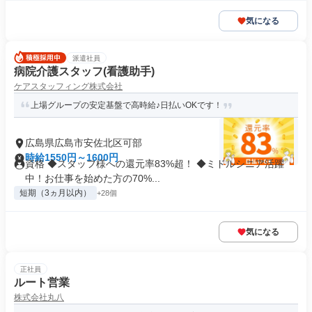
気になる
派遣社員
病院介護スタッフ(看護助手)
ケアスタッフィング株式会社
上場グループの安定基盤で高時給♪日払いOKです！
広島県広島市安佐北区可部
時給1550円～1600円
資格 ◆スタッフ様への還元率83%超！ ◆ミドルシニア活躍
中！お仕事を始めた方の70%...
短期（3ヵ月以内）
+28個
気になる
正社員
ルート営業
株式会社丸八