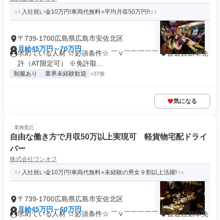
入社祝い金10万円!車両代無料⭐平均月収50万円!!
〒739-1700広島県広島市安佐北区
月給45万円～70万円
求めている人材 ☆必須条件☆ ￣∨￣￣￣￣￣ ◆普通自動車免
許（AT限定可） ※免許取...
制服あり
業界未経験歓迎
+37個
気になる
業務委託
自由な働き方で月収50万以上実現可 軽貨物宅配ドライ
バー
株式会社ワンオフ
入社祝い金10万円!車両代無料⭐未経験の男女９割以上活躍!
〒739-1700広島県広島市安佐北区
月給45万円～60万円
求めている人材 ☆必須条件☆ ￣∨￣￣￣￣￣ ◆普通自動車免