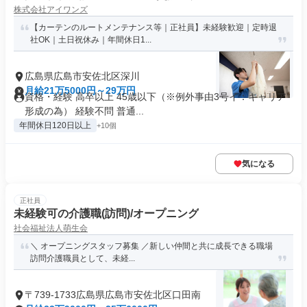
株式会社アイワンズ
【カーテンのルートメンテナンス等｜正社員】未経験歓迎｜定時退
社OK｜土日祝休み｜年間休日1...
広島県広島市安佐北区深川
月給21万5000円～29万円
資格・経験 高卒以上 45歳以下（※例外事由3号イ：キャリア
形成の為） 経験不問 普通...
年間休日120日以上
+10個
気になる
正社員
未経験可の介護職(訪問)/オープニング
社会福祉法人萌生会
＼ オープニングスタッフ募集 ／新しい仲間と共に成長できる職場
訪問介護職員として、未経...
〒739-1733広島県広島市安佐北区口田南