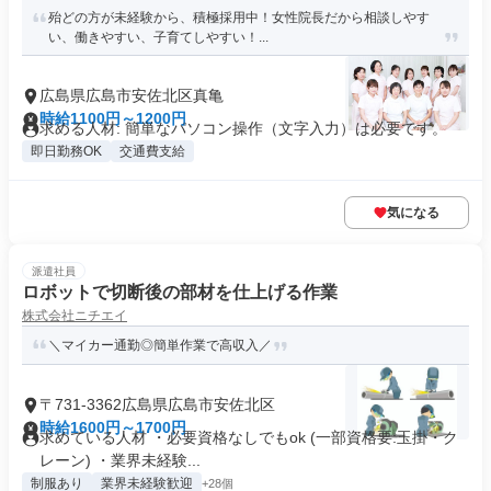
殆どの方が未経験から、積極採用中！女性院長だから相談しやす
い、働きやすい、子育てしやすい！...
広島県広島市安佐北区真亀
時給1100円～1200円
求める人材: 簡単なパソコン操作（文字入力）は必要です。
即日勤務OK
交通費支給
気になる
派遣社員
ロボットで切断後の部材を仕上げる作業
株式会社ニチエイ
＼マイカー通勤◎簡単作業で高収入／
〒731-3362広島県広島市安佐北区
時給1600円～1700円
求めている人材 ・必要資格なしでもok (一部資格要:玉掛・ク
レーン) ・業界未経験...
制服あり
業界未経験歓迎
+28個