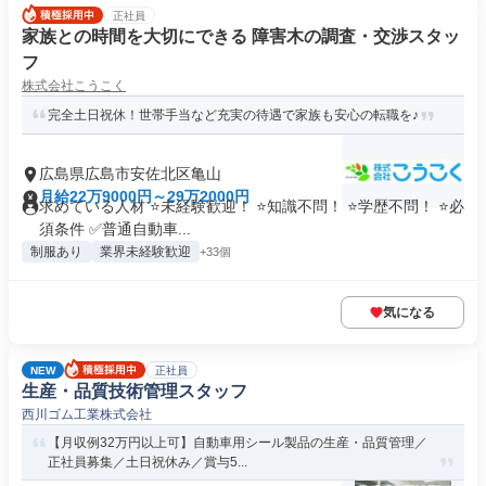
正社員
家族との時間を大切にできる 障害木の調査・交渉スタッ
フ
株式会社こうこく
完全土日祝休！世帯手当など充実の待遇で家族も安心の転職を♪
広島県広島市安佐北区亀山
月給22万9000円～29万2000円
求めている人材 ⭐未経験歓迎！ ⭐知識不問！ ⭐学歴不問！ ⭐必
須条件 ✅普通自動車...
制服あり
業界未経験歓迎
+33個
気になる
NEW
正社員
生産・品質技術管理スタッフ
西川ゴム工業株式会社
【月収例32万円以上可】自動車用シール製品の生産・品質管理／
正社員募集／土日祝休み／賞与5...