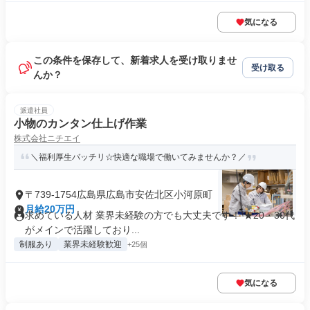
気になる
この条件を保存して、新着求人を受け取りませ
受け取る
んか？
派遣社員
小物のカンタン仕上げ作業
株式会社ニチエイ
＼福利厚生バッチリ☆快適な職場で働いてみませんか？／
〒739-1754広島県広島市安佐北区小河原町
月給20万円
求めている人材 業界未経験の方でも大丈夫です！ ★20・30代
がメインで活躍しており...
制服あり
業界未経験歓迎
+25個
気になる