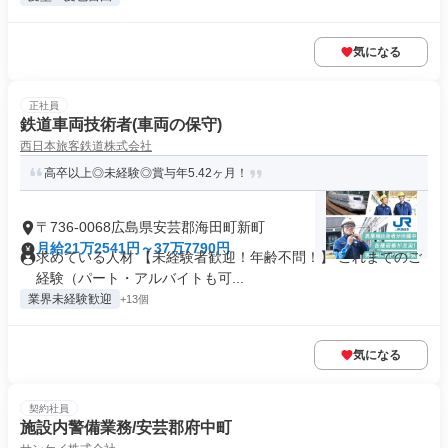
気になる
正社員
鉄道車両技術者(車両の保守)
西日本旅客鉄道株式会社
高卒以上◎未経験◎賞与年5.42ヶ月！
〒736-0068広島県安芸郡海田町新町
月給21万2541円～37万7790円
求めている人材 【未経験者歓迎！年齢不問！】 これまでのご
経験（パート・アルバイトも可...
業界未経験歓迎
+13個
気になる
契約社員
施設内警備業務/安芸郡府中町