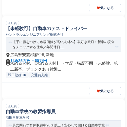
気になる
正社員
【未経験可】自動車のテストドライバー
セントラルエンジニアリング株式会社
【手に職をつけて市場価値が高い人材へ】車好き歓迎！新車の安全
をチェックする仕事／年間休日1...
広島県安芸郡府中町新地
月給25万円～50万円
求める人材: 【求める人材】 ・学歴・職歴不問 ・未経験、第
二新卒、ブランクあり歓迎...
即日勤務OK
交通費支給
気になる
正社員
自動車学校の教習指導員
海田自動車学校
男女問わず育休取得率90％以上！安心して働ける自動車学校