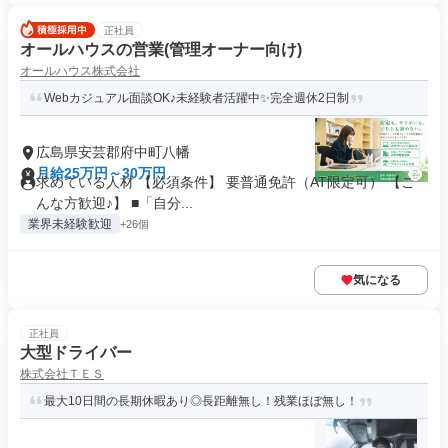
正社員
オールハウスの営業(管理オーナー向け)
オールハウス株式会社
Webカジュアル面談OK♪未経験者活躍中✨完全週休2日制
広島県安芸郡府中町八幡
月給25万円～30万円
求めている人材 【必須条件】 要普通免許（AT限定可） 【こ
んな方歓迎♪】 ■「自分...
業界未経験歓迎
+26個
気になる
正社員
大型ドライバー
株式会社ＴＥＳ
最大10日間の長期休暇あり◎長距離無し！残業ほぼ無し！