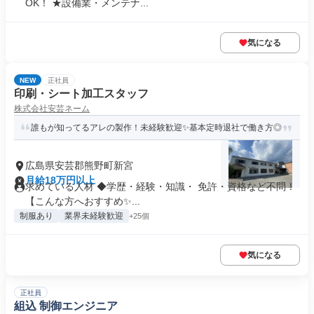
OK！ ★設備業・メンテナ...
気になる
NEW
正社員
印刷・シート加工スタッフ
株式会社安芸ネーム
誰もが知ってるアレの製作！未経験歓迎✨基本定時退社で働き方◎
広島県安芸郡熊野町新宮
月給18万円以上
求めている人材 ◆学歴・経験・知識・ 免許・資格など不問！
【こんな方へおすすめ✨...
制服あり
業界未経験歓迎
+25個
気になる
正社員
組込 制御エンジニア