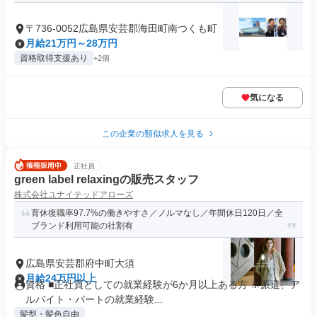
〒736-0052広島県安芸郡海田町南つくも町
月給21万円～28万円
資格取得支援あり
+2個
気になる
この企業の類似求人を見る
正社員
green label relaxingの販売スタッフ
株式会社ユナイテッドアローズ
育休復職率97.7%の働きやすさ／ノルマなし／年間休日120日／全
ブランド利用可能の社割有
広島県安芸郡府中町大須
月給24万円以上
資格 ■正社員としての就業経験が6か月以上ある方 ※派遣、ア
ルバイト・パートの就業経験...
髪型・髪色自由