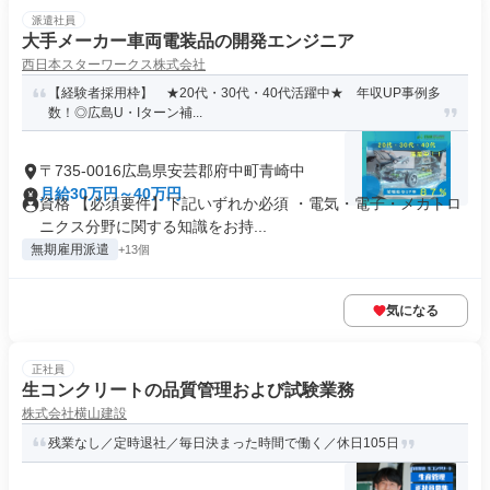
派遣社員
大手メーカー車両電装品の開発エンジニア
西日本スターワークス株式会社
【経験者採用枠】 ★20代・30代・40代活躍中★ 年収UP事例多
数！◎広島U・Iターン補...
〒735-0016広島県安芸郡府中町青崎中
月給30万円～40万円
資格 【必須要件】下記いずれか必須 ・電気・電子・メカトロ
ニクス分野に関する知識をお持...
無期雇用派遣
+13個
気になる
正社員
生コンクリートの品質管理および試験業務
株式会社横山建設
残業なし／定時退社／毎日決まった時間で働く／休日105日