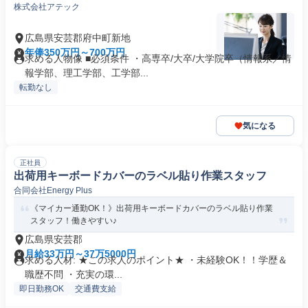
株式会社アテック
広島県安芸郡府中町新地
年俸350万円～700万円
求める人物像 ■必須条件 ・高専卒/大卒/大学院卒（情報系／情
報学部、理工学部、工学部...
転勤なし
気になる
正社員
出荷用キーボードカバーのラベル貼り作業スタッフ
合同会社Energy Plus
《マイカー通勤OK！》出荷用キーボードカバーのラベル貼り作業
スタッフ！働きやすい♪
広島県安芸郡
月給33万円～37万5000円
求める人材: ★この求人のポイント★ ・未経験OK！！学歴＆
職歴不問 ・充実の環...
即日勤務OK
交通費支給