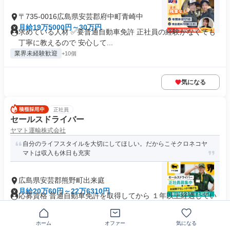
〒735-0016広島県安芸郡府中町青崎中
月給19万5000円～30万円
求めている人材 ✅要普通自動車免許 正社員の経験がなくても
丁寧に教えるので 安心して...
業界未経験歓迎
+10個
気になる
正社員
セールスドライバー
ヤマト運輸株式会社
自分のライフスタイルを大切にしてほしい。だからこそクロネコヤ
マトは収入も休日も充実
広島県安芸郡熊野町出来庭
月給20万60円～22万6310円
応募資格 普通自動車免許を取得してから １年以上経過してい
れば応募可能 ※AT限定可...
未経験者歓迎
研修あり
+1個
ホーム
オファー
気になる