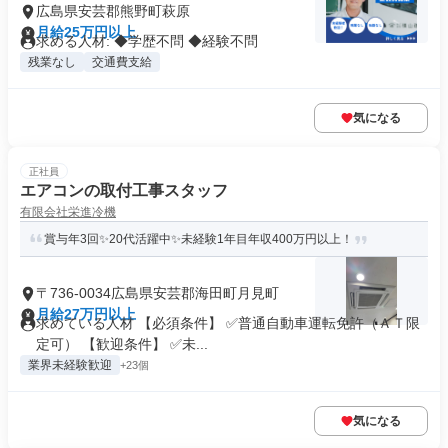
広島県安芸郡熊野町萩原
月給25万円以上
求める人材: ◆学歴不問 ◆経験不問
残業なし
交通費支給
気になる
正社員
エアコンの取付工事スタッフ
有限会社栄進冷機
賞与年3回✨20代活躍中✨未経験1年目年収400万円以上！
〒736-0034広島県安芸郡海田町月見町
月給27万円以上
求めている人材 【必須条件】 ✅普通自動車運転免許（ＡＴ限
定可） 【歓迎条件】 ✅未...
業界未経験歓迎
+23個
気になる