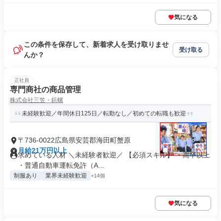
気になる
この条件を保存して、新着求人を受け取りませ
受け取る
んか？
正社員
専門商社の商品管理
株式会社三笠・鋲螺
未経験歓迎／年間休日125日／転勤なし／初めての転職も歓迎
〒736-0022広島県安芸郡海田町蟹原
月給21万円以上
求めている人材 ＼未経験者歓迎／ 【必須スキル】 ・高卒以上
・普通自動車運転免許（A...
制服あり
業界未経験歓迎
+14個
気になる