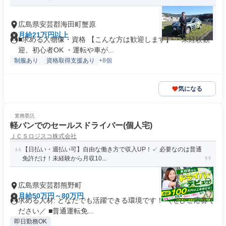
広島県安芸郡海田町蟹原
月給21万円以上
■求める人物像・資格 【こんな方は歓迎します】 ・未経験歓
迎、初心者OK ・運転や車が...
制服あり
資格取得支援あり
+8個
気になる
業務委託
軽バンでのセールスドライバー(個人宅)
ＪＣＳロジスコ株式会社
【日払い・週払い可】自由な働き方で収入UP！✓ 必要なのは普通
免許だけ！未経験から月収10...
広島県安芸郡熊野町
月給50万円～80万円
求める人材: どなたでも活躍できる環境です！ ＼ぜひご応募く
ださい／ ■普通運転免...
即日勤務OK