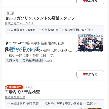
気になる
正社員
セルフガソリンスタンドの店舗スタッフ
株式会社ＴＡＩＳＥＩ
未経験歓迎／5年目モデル年収600万円／賞与年平均236万円
〒731-4213広島県安芸郡熊野町萩原
月給22万円～28万円
求めている人材 経験や資格は問いません。 大切なのは、お客
様や一緒に働く仲間に対して、...
制服あり
業界未経験歓迎
+22個
気になる
正社員
工場内での部品検査
株式会社サンズ
未経験歓迎×若手活躍中｜福利厚生充実！安定の正社員へ(広島)