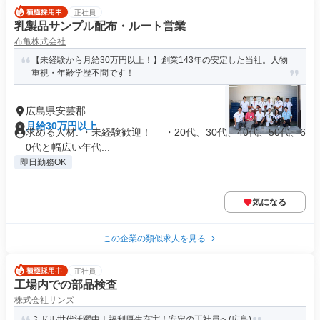
正社員
乳製品サンプル配布・ルート営業
布亀株式会社
【未経験から月給30万円以上！】創業143年の安定した当社。人物
重視・年齢学歴不問です！
広島県安芸郡
月給30万円以上
求める人材: ・未経験歓迎！ ・20代、30代、40代、50代、6
0代と幅広い年代...
即日勤務OK
気になる
この企業の類似求人を見る
正社員
工場内での部品検査
株式会社サンズ
ミドル世代活躍中｜福利厚生充実！安定の正社員へ(広島)