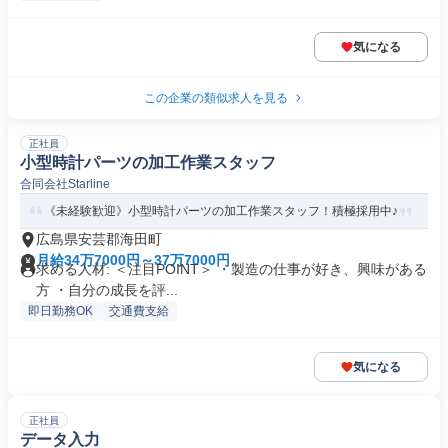
気になる
この企業の類似求人を見る
正社員
小型時計パーツの加工作業スタッフ
合同会社Starline
《未経験歓迎》小型時計パーツの加工作業スタッフ！積極採用中♪
広島県安芸郡海田町
月給34万7000円～37万7000円
求める人材: ＜注目POINT＞ ・製造の仕事が好き、興味がある
方 ・自分の成長を評...
即日勤務OK
交通費支給
気になる
正社員
データ入力