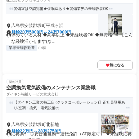
株式会社フジセキュリティ
警備室は空調完備★仮眠室あり★警備業界の未経験者OK
広島県安芸郡坂町平成ヶ浜
月給20万5000円～24万7000円
求めている人材 ◆高卒以上 ◆未経験者OK ◆無資格OK 【こん
な経験活かせます(な...
業界未経験歓迎
+14個
気になる
契約社員
空調換気電気設備のメンテナンス業務職
ダイキン福祉サービス株式会社
【ダイキン工業の特工店 (クラタコーポレーション)】正社員登用あ
り/空調・換気・電気設備の...
広島県安芸郡坂町北新地
月給22万円～28万2750円
応募条件 ◎要普通自動車運転免許（AT限定可） ★未経験応募