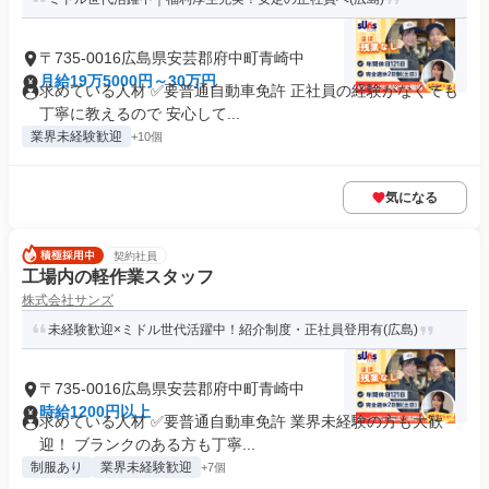
〒735-0016広島県安芸郡府中町青崎中
月給19万5000円～30万円
求めている人材 ✅要普通自動車免許 正社員の経験がなくても
丁寧に教えるので 安心して...
業界未経験歓迎
+10個
気になる
契約社員
工場内の軽作業スタッフ
株式会社サンズ
未経験歓迎×ミドル世代活躍中！紹介制度・正社員登用有(広島)
〒735-0016広島県安芸郡府中町青崎中
時給1200円以上
求めている人材 ✅要普通自動車免許 業界未経験の方も大歓
迎！ ブランクのある方も丁寧...
制服あり
業界未経験歓迎
+7個