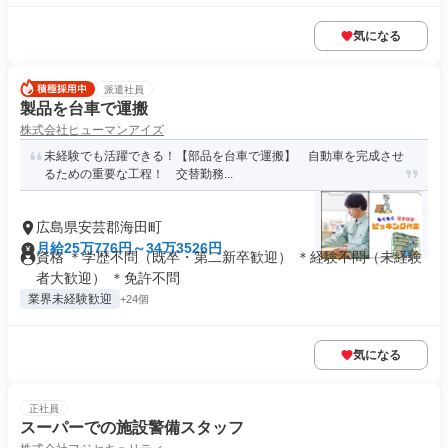
気になる
派遣社員
製品を台車で運搬
株式会社ヒューマンアイズ
未経験でも活躍できる！【部品を台車で運搬】 自動車を完成させ
るための重要な工程！ 交替勤務...
広島県安芸郡海田町
月給25万776円～34万3526円
資格 ＊学歴不問（既卒・第二新卒歓迎） ＊経験不問（未経験
者大歓迎） ＊免許不問
業界未経験歓迎
+24個
気になる
正社員
スーパーでの施設警備スタッフ