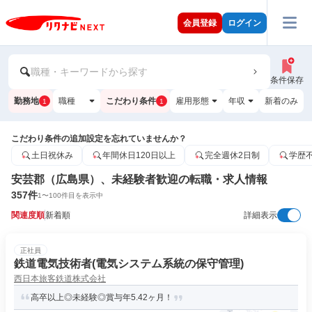
会員登録
ログイン
職種・キーワードから探す
条件保存
勤務地
職種
こだわり条件
雇用形態
年収
新着のみ
1
1
こだわり条件の追加設定を忘れていませんか？
土日祝休み
年間休日120日以上
完全週休2日制
学歴
安芸郡（広島県）、未経験者歓迎の転職・求人情報
357
件
1
〜
100
件目を表示中
関連度順
新着順
詳細表示
正社員
鉄道電気技術者(電気システム系統の保守管理)
西日本旅客鉄道株式会社
高卒以上◎未経験◎賞与年5.42ヶ月！