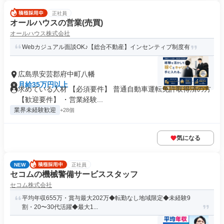
正社員
オールハウスの営業(売買)
オールハウス株式会社
Webカジュアル面談OK♪【総合不動産】インセンティブ制度有
広島県安芸郡府中町八幡
月給35万円以上
求めている人材 【必須要件】 普通自動車運転免許取得済の方
【歓迎要件】 ・営業経験...
業界未経験歓迎
+28個
気になる
NEW
正社員
セコムの機械警備サービススタッフ
セコム株式会社
平均年収655万・賞与最大202万◆転勤なし地域限定◆未経験9
割・20〜30代活躍◆最大1...