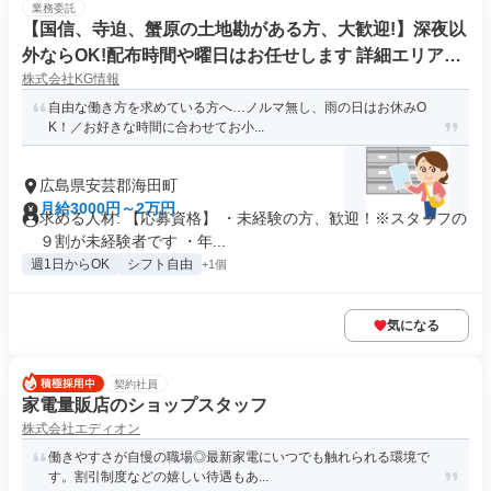
業務委託
【国信、寺迫、蟹原の土地勘がある方、大歓迎!】深夜以
外ならOK!配布時間や曜日はお任せします 詳細エリアは
株式会社KG情報
下記をご確認ください。
自由な働き方を求めている方へ…ノルマ無し、雨の日はお休みO
K！／お好きな時間に合わせてお小...
広島県安芸郡海田町
月給3000円～2万円
求める人材: 【応募資格】 ・未経験の方、歓迎！※スタッフの
９割が未経験者です ・年...
週1日からOK
シフト自由
+1個
気になる
契約社員
家電量販店のショップスタッフ
株式会社エディオン
働きやすさが自慢の職場◎最新家電にいつでも触れられる環境で
す。割引制度などの嬉しい待遇もあ...