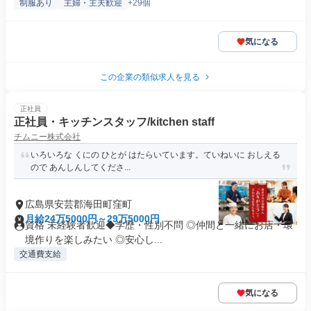
制服あり
主婦・主夫歓迎
+29個
気になる
この企業の類似求人を見る
正社員
正社員・キッチンスタッフ/kitchen staff
チムニー株式会社
いろいろな くにの ひとが はたらいています。ていねいに おしえる
ので あんしんしてくださ...
広島県安芸郡海田町窪町
月給24万5000円～29万5000円
資格 未経験者歓迎◆学歴・性別不問 ◎仲間と一緒にお店・環
境作りを楽しみたい ◎安心し...
交通費支給
気になる