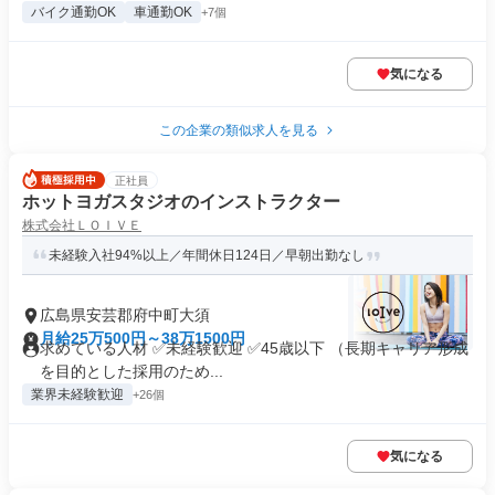
バイク通勤OK
車通勤OK
+7個
気になる
この企業の類似求人を見る
正社員
ホットヨガスタジオのインストラクター
株式会社ＬＯＩＶＥ
未経験入社94%以上／年間休日124日／早朝出勤なし
広島県安芸郡府中町大須
月給25万500円～38万1500円
求めている人材 ✅未経験歓迎 ✅45歳以下 （長期キャリア形成
を目的とした採用のため...
業界未経験歓迎
+26個
気になる