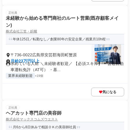
正社員
未経験から始める専門商社のルート営業(既存顧客メイ
ン)
株式会社三笠・鋲螺
年休125日／転勤なし／創業80年の安定企業／残業月10h程
〒736-0022広島県安芸郡海田町蟹原
月給23万円以上
求めている人材 ＼未経験者歓迎／ 【必須スキル】 ・普通自動
車運転免許（AT可） ・基...
業界未経験歓迎
+19個
気になる
正社員
ヘアカット専門店の美容師
株式会社マックスコムズウエスト
月6から8日休みで相談ＯＫの美容師社員