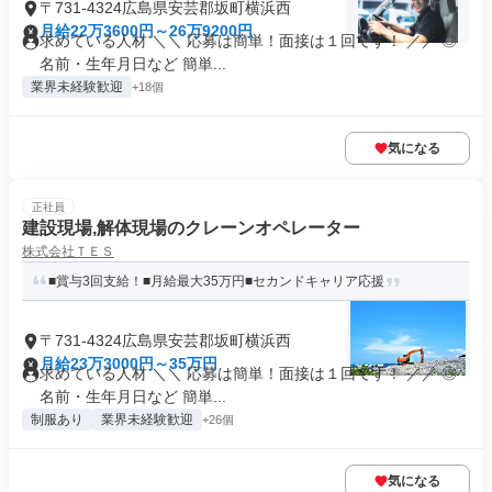
〒731-4324広島県安芸郡坂町横浜西
月給22万3600円～26万9200円
求めている人材 ＼＼ 応募は簡単！面接は１回です！ ／／ ◎
名前・生年月日など 簡単...
業界未経験歓迎
+18個
気になる
正社員
建設現場,解体現場のクレーンオペレーター
株式会社ＴＥＳ
■賞与3回支給！■月給最大35万円■セカンドキャリア応援
〒731-4324広島県安芸郡坂町横浜西
月給23万3000円～35万円
求めている人材 ＼＼ 応募は簡単！面接は１回です！ ／／ ◎
名前・生年月日など 簡単...
制服あり
業界未経験歓迎
+26個
気になる