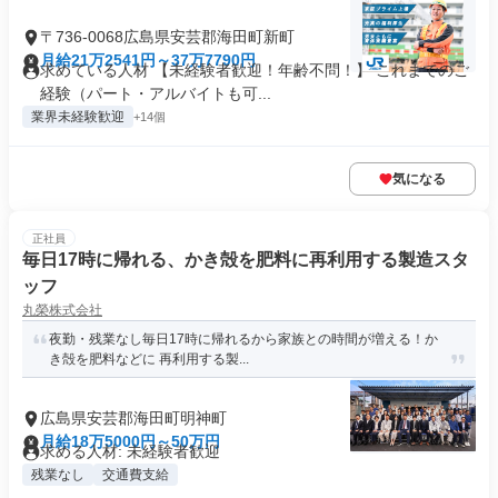
〒736-0068広島県安芸郡海田町新町
月給21万2541円～37万7790円
求めている人材 【未経験者歓迎！年齢不問！】 これまでのご
経験（パート・アルバイトも可...
業界未経験歓迎
+14個
気になる
正社員
毎日17時に帰れる、かき殻を肥料に再利用する製造スタ
ッフ
丸榮株式会社
夜勤・残業なし毎日17時に帰れるから家族との時間が増える！か
き殻を肥料などに 再利用する製...
広島県安芸郡海田町明神町
月給18万5000円～50万円
求める人材: 未経験者歓迎
残業なし
交通費支給