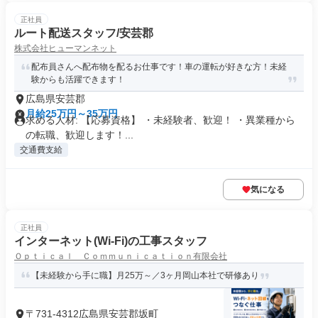
正社員
ルート配送スタッフ/安芸郡
株式会社ヒューマンネット
配布員さんへ配布物を配るお仕事です！車の運転が好きな方！未経
験からも活躍できます！
広島県安芸郡
月給25万円～35万円
求める人材: 【応募資格】 ・未経験者、歓迎！ ・異業種から
の転職、歓迎します！...
交通費支給
気になる
正社員
インターネット(Wi-Fi)の工事スタッフ
Ｏｐｔｉｃａｌ Ｃｏｍｍｕｎｉｃａｔｉｏｎ有限会社
【未経験から手に職】月25万～／3ヶ月岡山本社で研修あり
〒731-4312広島県安芸郡坂町