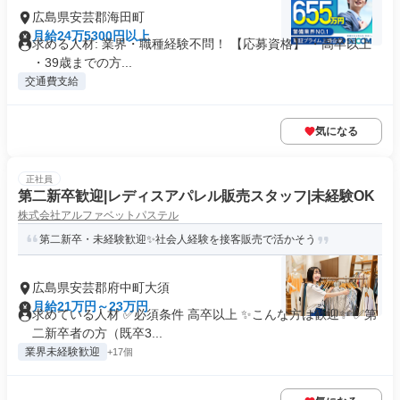
広島県安芸郡海田町
月給24万5300円以上
求める人材: 業界・職種経験不問！ 【応募資格】 ・高卒以上
・39歳までの方...
交通費支給
気になる
正社員
第二新卒歓迎|レディスアパレル販売スタッフ|未経験OK
株式会社アルファベットパステル
第二新卒・未経験歓迎✨社会人経験を接客販売で活かそう
広島県安芸郡府中町大須
月給21万円～23万円
求めている人材 ✅必須条件 高卒以上 ✨こんな方は歓迎✨ ✅第
二新卒者の方（既卒3...
業界未経験歓迎
+17個