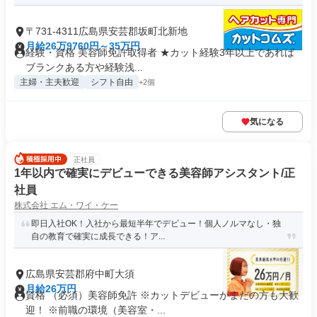
〒731-4311広島県安芸郡坂町北新地
月給26万9760円～35万円
経験・資格 美容師免許取得者 ★カット経験3年以上であれば
ブランクある方や経験浅...
主婦・主夫歓迎
シフト自由
+2個
気になる
正社員
1年以内で確実にデビューできる美容師アシスタント/正
社員
株式会社 エム・ワイ・ケー
即日入社OK！入社から最短半年でデビュー！個人ノルマなし・独
自の教育で確実に成長できる！ア...
広島県安芸郡府中町大須
月給26万円
資格 （必須）美容師免許 ※カットデビューがまだの方も大歓
迎！ ※前職の環境（美容室・...