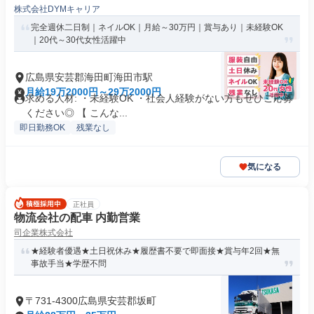
株式会社DYMキャリア
完全週休二日制｜ネイルOK｜月給～30万円｜賞与あり｜未経験OK
｜20代～30代女性活躍中
広島県安芸郡海田町海田市駅
月給19万2000円～29万2000円
求める人材: ・未経験OK ・社会人経験がない方もぜひご応募
ください◎ 【 こんな...
即日勤務OK
残業なし
気になる
正社員
物流会社の配車 内勤営業
司企業株式会社
★経験者優遇★土日祝休み★履歴書不要で即面接★賞与年2回★無
事故手当★学歴不問
〒731-4300広島県安芸郡坂町