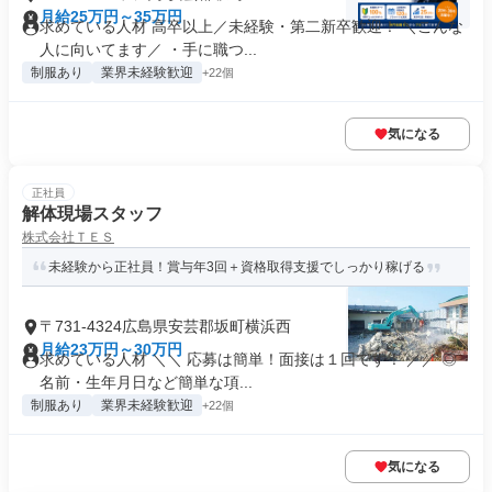
月給25万円～35万円
求めている人材 高卒以上／未経験・第二新卒歓迎！ ＼こんな
人に向いてます／ ・手に職つ...
制服あり
業界未経験歓迎
+22個
気になる
正社員
解体現場スタッフ
株式会社ＴＥＳ
未経験から正社員！賞与年3回＋資格取得支援でしっかり稼げる
〒731-4324広島県安芸郡坂町横浜西
月給23万円～30万円
求めている人材 ＼＼ 応募は簡単！面接は１回です！ ／／ ◎
名前・生年月日など簡単な項...
制服あり
業界未経験歓迎
+22個
気になる