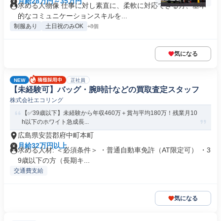
月給28万円～35万円
求める人物像 仕事に対し素直に、柔軟に対応できる方、基本
的なコミュニケーションスキルを...
制服あり
土日祝のみOK
+8個
気になる
NEW
正社員
【未経験可】バッグ・腕時計などの買取査定スタッフ
株式会社エコリング
【✅39歳以下】未経験から年収460万＋賞与平均180万！残業月10
h以下のホワイト急成長...
広島県安芸郡府中町本町
月給32万円以上
求める人材: ＜必須条件＞ ・普通自動車免許（AT限定可） ・3
9歳以下の方（長期キ...
交通費支給
気になる