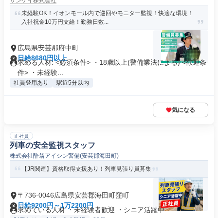
サンケイ株式会社
未経験OK！イオンモール内で巡回やモニター監視！快適な環境！
入社祝金10万円支給！勤務日数...
広島県安芸郡府中町
日給8680円以上
求める人材: <必須条件> ・18歳以上(警備業法による) <歓迎条
件> ・未経験...
社員登用あり
駅近5分以内
気になる
正社員
列車の安全監視スタッフ
株式会社酔翁アイシン警備(安芸郡海田町)
【JR関連】資格取得支援あり！列車見張り員募集
〒736-0046広島県安芸郡海田町窪町
日給9200円～1万2200円
求めている人材 ・未経験者歓迎 ・シニア活躍中