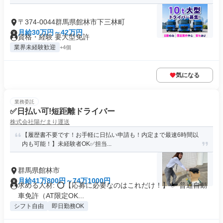
〒374-0044群馬県館林市下三林町
月給30万円～42万円
資格・経験 要大型免許
業界未経験歓迎
+4個
気になる
業務委託
✅日払い可!短距離ドライバー
株式会社陽だまり運送
【履歴書不要です！お手軽に日払い申請も！内定まで最速6時間以
内も可能！】未経験者OK✅担当...
群馬県館林市
月給41万800円～74万1000円
求める人材: ⭕️【応募に必要なのはこれだけ！】 ✅ 普通自動
車免許（AT限定OK...
シフト自由
即日勤務OK