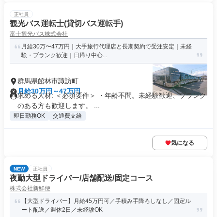
正社員
観光バス運転士(貸切バス運転手)
富士観光バス株式会社
月給30万〜47万円｜大手旅行代理店と長期契約で受注安定｜未経
験・ブランク歓迎｜日帰り中心...
群馬県館林市諏訪町
月給30万円～47万円
求める人材: ＜必須要件＞ ・年齢不問。未経験歓迎、ブランク
のある方も歓迎します。 ...
即日勤務OK
交通費支給
気になる
NEW
正社員
夜勤大型ドライバー/店舗配送/固定コース
株式会社新鮮便
【大型ドライバー】月給45万円可／手積み手降ろしなし／固定ル
ート配送／週休2日／未経験OK