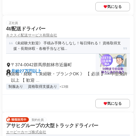
気になる
正社員
4t/配送ドライバー
キクスイ配送サービス有限会社
《未経験大歓迎》 手積み手降ろしなし！毎日帰れる！ 資格取得支
援・長期休暇・各種手当など福...
〒374-0042群馬県館林市近藤町
月給27万円以上
資格・経験 《 未経験・ブランクOK 》 【 必須 】 ・中型免許
以上 【 歓迎 ...
制服あり
資格取得支援あり
+13個
気になる
契約社員
アサヒグループの大型トラックドライバー
エービーカーゴ株式会社