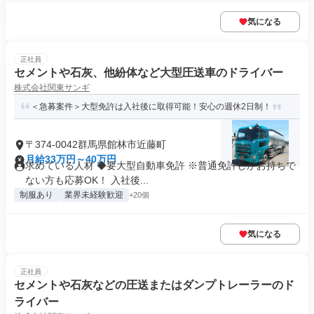
気になる
正社員
セメントや石灰、他紛体など大型圧送車のドライバー
株式会社関東サンギ
＜急募案件＞大型免許は入社後に取得可能！安心の週休2日制！
〒374-0042群馬県館林市近藤町
月給33万円～40万円
求めている人材 ◆要大型自動車免許 ※普通免許しかお持ちで
ない方も応募OK！ 入社後...
制服あり
業界未経験歓迎
+20個
気になる
正社員
セメントや石灰などの圧送またはダンプトレーラーのド
ライバー