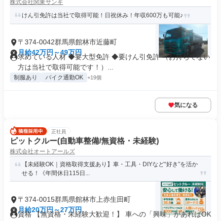
株式会社関東サンギ
けん引免許は当社で取得可能！日祝休み！年収600万も可能♪
〒374-0042群馬県館林市近藤町
月給42万円～49万円
求めている人材 ◆要大型免許 ◆要けん引免許 （お持ちでない
方は当社で取得可能です！）...
制服あり
バイク通勤OK
+19個
気になる
正社員
ピットクルー(自動車整備/無資格・未経験)
株式会社オートアールズ
【未経験OK｜資格取得支援あり】車・工具・DIYなど“好き”を活か
せる！《年間休日115日...
〒374-0015群馬県館林市上赤生田町
月給20万円～27万円
資格 【無資格・未経験大歓迎！】 車への「興味」があればOK