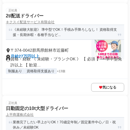
正社員
2t/配送ドライバー
キクスイ配送サービス有限会社
《未経験大歓迎》 準中型でOK！手積み手降ろしなし！ 資格取得支
援・長期休暇・各種手当など...
〒374-0042群馬県館林市近藤町
月給27万円以上
資格・経験 《 未経験・ブランクOK 》 【 必須 】 ・準中型免
許以上 【 歓迎...
制服あり
資格取得支援あり
+13個
気になる
正社員
日勤固定の10t大型ドライバー
上平商運株式会社
業務完了しだい早上がりOK！70歳定年制／固定案件中心／日・祝
休み／未経験OK