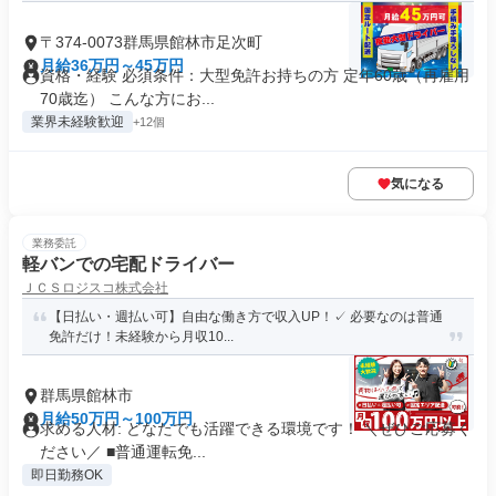
〒374-0073群馬県館林市足次町
月給36万円～45万円
資格・経験 必須条件：大型免許お持ちの方 定年60歳（再雇用
70歳迄） こんな方にお...
業界未経験歓迎
+12個
気になる
業務委託
軽バンでの宅配ドライバー
ＪＣＳロジスコ株式会社
【日払い・週払い可】自由な働き方で収入UP！✓ 必要なのは普通
免許だけ！未経験から月収10...
群馬県館林市
月給50万円～100万円
求める人材: どなたでも活躍できる環境です！ ＼ぜひご応募く
ださい／ ■普通運転免...
即日勤務OK