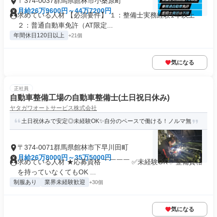
〒374-0037群馬県館林市小桑原町
月給26万9600円～44万7200円
求めている人材 【必須要件】 １：整備士実務経験1年以上
２：普通自動車免許（AT限定...
年間休日120日以上
+21個
気になる
正社員
自動車整備工場の自動車整備士(土日祝日休み)
ヤタガワオートサービス株式会社
土日祝休みで安定◎未経験OK✨自分のペースで働ける！ノルマ無
〒374-0071群馬県館林市下早川田町
月給26万8000円～35万5000円
求めている人材 ★応募資格 ￣￣￣￣ ✅未経験OK ✅整備資格
を持っていなくてもOK ...
制服あり
業界未経験歓迎
+30個
気になる