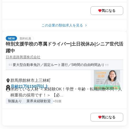
気になる
この企業の類似求人を見る
NEW
契約社員
特別支援学校の専属ドライバー|土日祝休み|シニア世代活
躍中
日本道路興運株式会社
要大型自動車免許／固定ルート運行／5時間の自由時間あり
群馬県館林市上三林町
月給21万6150円以上
求めている人材 ＜未経験OK！学歴・年齢・転職回数不問！人
柄重視の採用です！＞ 【必...
制服あり
業界未経験歓迎
+31個
気になる