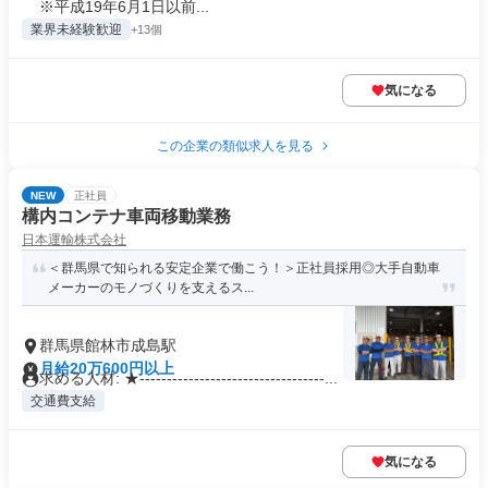
※平成19年6月1日以前...
業界未経験歓迎
+13個
気になる
この企業の類似求人を見る
NEW
正社員
構内コンテナ車両移動業務
日本運輸株式会社
＜群馬県で知られる安定企業で働こう！＞正社員採用◎大手自動車
メーカーのモノづくりを支えるス...
群馬県館林市成島駅
月給20万600円以上
求める人材: ★----------------------------------...
交通費支給
気になる