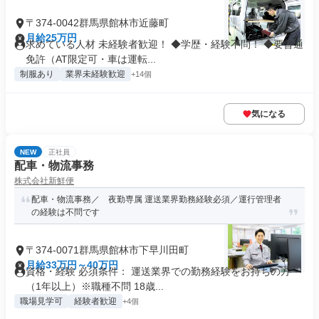
〒374-0042群馬県館林市近藤町
月給25万円
求めている人材 未経験者歓迎！ ◆学歴・経験不問！ ◆要普通
免許（AT限定可・車は運転...
制服あり
業界未経験歓迎
+14個
気になる
NEW
正社員
配車・物流事務
株式会社新鮮便
配車・物流事務／ 夜勤専属 運送業界勤務経験必須／運行管理者
の経験は不問です
〒374-0071群馬県館林市下早川田町
月給33万円～40万円
資格・経験 必須条件： 運送業界での勤務経験をお持ちの方
（1年以上）※職種不問 18歳...
職場見学可
経験者歓迎
+4個