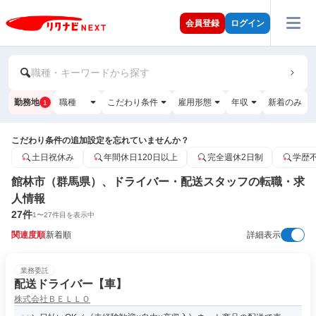
会員登録
ログイン
職種・キーワードから探す
勤務地
職種
こだわり条件
雇用形態
年収
新着のみ
1
こだわり条件の追加設定を忘れていませんか？
土日祝休み
年間休日120日以上
完全週休2日制
学歴
館林市（群馬県）、ドライバー・配送スタッフの転職・求
人情報
27
件
1
〜
27
件目を表示中
関連度順
新着順
詳細表示
業務委託
配送ドライバー【車】
株式会社ＢＥＬＬＯ