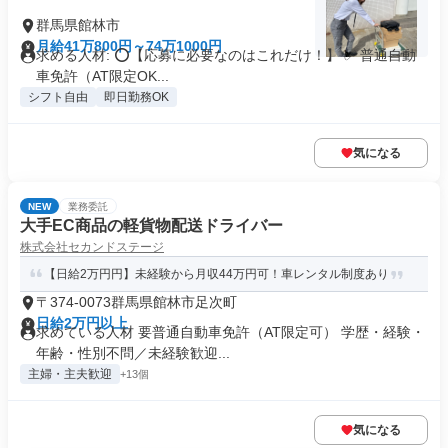
群馬県館林市
月給41万800円～74万1000円
求める人材: ⭕️【応募に必要なのはこれだけ！】 ✅ 普通自動
車免許（AT限定OK...
シフト自由
即日勤務OK
気になる
NEW
業務委託
大手EC商品の軽貨物配送ドライバー
株式会社セカンドステージ
【日給2万円円】未経験から月収44万円可！車レンタル制度あり
〒374-0073群馬県館林市足次町
日給2万円以上
求めている人材 要普通自動車免許（AT限定可） 学歴・経験・
年齢・性別不問／未経験歓迎...
主婦・主夫歓迎
+13個
気になる