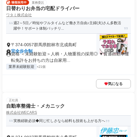
業務委託
日替わりお弁当の宅配ドライバー
ワタミ株式会社
週2～5日／時短やフルタイムなど働き方自由♪主婦(夫)さん多数活
躍中！サポート体制バッチリ...
〒374-0057群馬県館林市北成島町
完全歩合制
資格 ＜未経験歓迎＞人柄・人物重視の採用◎ ▼普通自動車運
転免許をお持ちの方は自家用...
業界未経験歓迎
+21個
気になる
正社員
自動車整備士・メカニック
株式会社WECARS
実務経験必須◆同じ忙しさなら給料も技術も上がる方へ