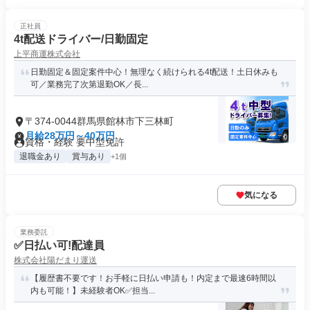
正社員
4t配送ドライバー/日勤固定
上平商運株式会社
日勤固定＆固定案件中心！無理なく続けられる4t配送！土日休みも
可／業務完了次第退勤OK／長...
〒374-0044群馬県館林市下三林町
月給28万円～40万円
資格・経験 要中型免許
退職金あり
賞与あり
+1個
気になる
業務委託
✅日払い可!配達員
株式会社陽だまり運送
【履歴書不要です！お手軽に日払い申請も！内定まで最速6時間以
内も可能！】未経験者OK✅担当...