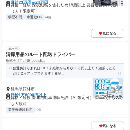
月給23万円～24万円
資格・経験 深夜勤務を含むため18歳以上 要普通自動車免許
（ＡＴ限定可）
学歴不問
車通勤OK
+4個
気になる
業務委託
清掃用品のルート配送ドライバー
株式会社T-LINE Logistics
普通免許があればOK！未経験から月収36万円以上可！頑張った分
だけ収入アップできます！希望...
群馬県館林市
日給1万8000円以上
資格・経験 普通自動車運転免許（AT限定可） ◎車の持ち込み
も大歓迎
業界未経験歓迎
+9個
気になる