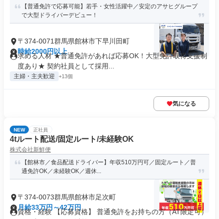
【普通免許で応募可能】若手・女性活躍中／安定のアサヒグループ
で大型ドライバーデビュー！
〒374-0071群馬県館林市下早川田町
時給2000円以上
求める人材 ★普通免許があれば応募OK！大型免許取得支援制
度あり★ 契約社員として採用...
主婦・主夫歓迎
+13個
気になる
NEW
正社員
4tルート配送/固定ルート/未経験OK
株式会社新鮮便
【館林市／食品配送ドライバー】年収510万円可／固定ルート／普
通免許OK／未経験OK／週休...
〒374-0073群馬県館林市足次町
月給33万円～42万円
資格・経験 【応募資格】 普通免許をお持ちの方（AT限定可）