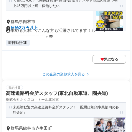
＼日払いOK／《未経験歓迎×自由×高収入》ネット商品の配送で売
上45万円以上可！稼働したい...
群馬県館林市
日給2万円以上
求める人材: ＼こんな方も活躍されてます！♪／ ￣V￣￣￣￣￣
￣￣￣￣￣￣￣￣ ＋未...
即日勤務OK
気になる
この企業の類似求人を見る
契約社員
高速道路料金所スタッフ(東北自動車道、圏央道)
株式会社ネクスコ・トール北関東
未経験歓迎の高速道路料金所スタッフ！ 配属は加須事業部内の各
料金所♪
群馬県館林市赤生田町