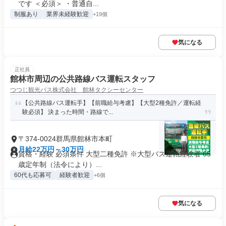
です ＜必須＞ ・普通自...
制服あり
業界未経験歓迎
+19個
気になる
正社員
館林市周辺の公共路線バス運転スタッフ
つつじ観光バス株式会社 館林タクシーセンター
【公共路線バス運転手】【前職給与考慮】【大型2種免許／運転経
験必須】 決まった時間・路線で...
〒374-0024群馬県館林市本町
月給22万円～30万円
資格・経験 必須条件 大型二種免許 ※大型バス運転経験者 65
歳定年制（法令により）...
60代も応募可
経験者歓迎
+6個
気になる