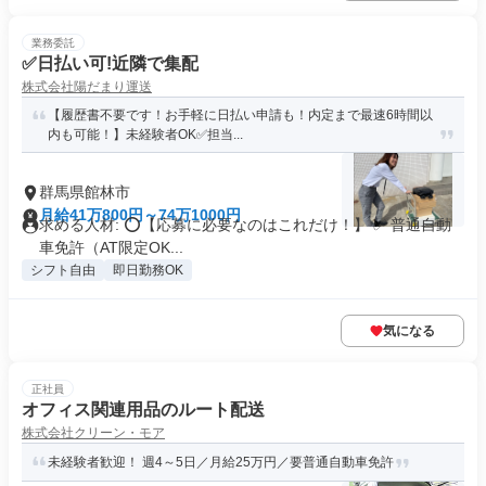
業務委託
✅日払い可!近隣で集配
株式会社陽だまり運送
【履歴書不要です！お手軽に日払い申請も！内定まで最速6時間以
内も可能！】未経験者OK✅担当...
群馬県館林市
月給41万800円～74万1000円
求める人材: ⭕️【応募に必要なのはこれだけ！】 ✅ 普通自動
車免許（AT限定OK...
シフト自由
即日勤務OK
気になる
正社員
オフィス関連用品のルート配送
株式会社クリーン・モア
未経験者歓迎！ 週4～5日／月給25万円／要普通自動車免許