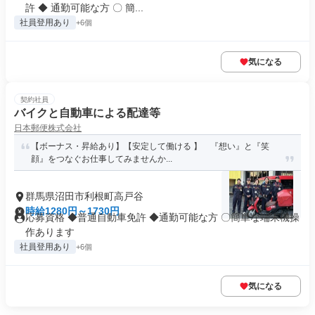
許 ◆ 通勤可能な方 〇 簡...
社員登用あり
+6個
気になる
契約社員
バイクと自動車による配達等
日本郵便株式会社
【ボーナス・昇給あり】【安定して働ける 】 『想い』と『笑
顔』をつなぐお仕事してみませんか...
群馬県沼田市利根町高戸谷
時給1280円～1730円
応募資格 ◆普通自動車免許 ◆通勤可能な方 〇簡単な端末機操
作あります
社員登用あり
+6個
気になる