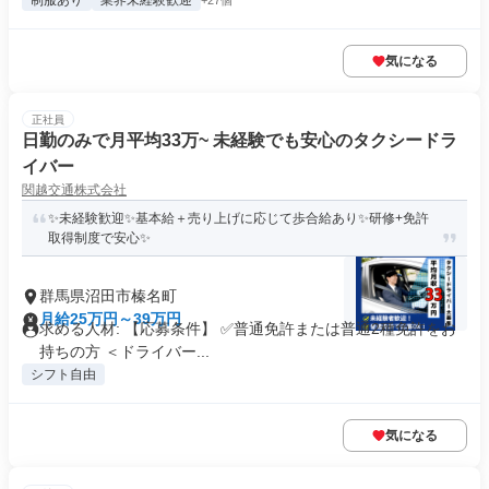
制服あり
業界未経験歓迎
+27個
気になる
正社員
日勤のみで月平均33万~ 未経験でも安心のタクシードラ
イバー
関越交通株式会社
✨未経験歓迎✨基本給＋売り上げに応じて歩合給あり✨研修+免許
取得制度で安心✨
群馬県沼田市榛名町
月給25万円～39万円
求める人材: 【応募条件】 ✅普通免許または普通2種免許をお
持ちの方 ＜ドライバー...
シフト自由
気になる