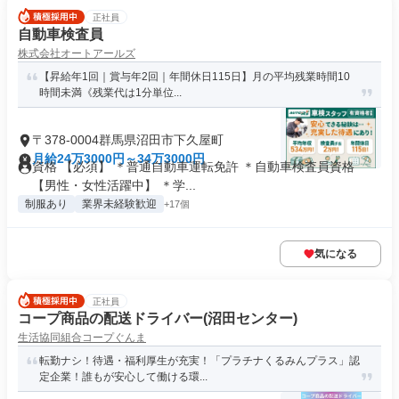
正社員
自動車検査員
株式会社オートアールズ
【昇給年1回｜賞与年2回｜年間休日115日】月の平均残業時間10
時間未満《残業代は1分単位...
〒378-0004群馬県沼田市下久屋町
月給24万3000円～34万3000円
資格 【必須】 ＊普通自動車運転免許 ＊自動車検査員資格
【男性・女性活躍中】 ＊学...
制服あり
業界未経験歓迎
+17個
気になる
正社員
コープ商品の配送ドライバー(沼田センター)
生活協同組合コープぐんま
転勤ナシ！待遇・福利厚生が充実！「プラチナくるみんプラス」認
定企業！誰もが安心して働ける環...