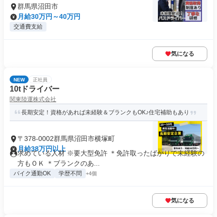
群馬県沼田市
月給30万円～40万円
交通費支給
気になる
NEW
正社員
10tドライバー
関東陸運株式会社
長期安定！資格があれば未経験＆ブランクもOK♪住宅補助もあり
〒378-0002群馬県沼田市横塚町
月給38万円以上
求めている人材 ※要大型免許 ＊免許取ったばかりで未経験の
方もＯＫ ＊ブランクのあ...
バイク通勤OK
学歴不問
+4個
気になる