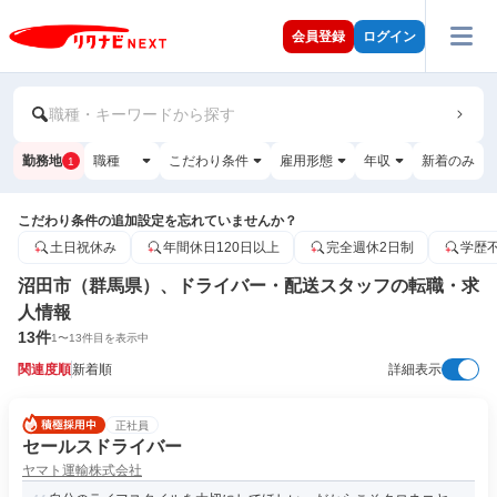
会員登録
ログイン
職種・キーワードから探す
勤務地
職種
こだわり条件
雇用形態
年収
新着のみ
1
こだわり条件の追加設定を忘れていませんか？
土日祝休み
年間休日120日以上
完全週休2日制
学歴
沼田市（群馬県）、ドライバー・配送スタッフの転職・求
人情報
13
件
1
〜
13
件目を表示中
関連度順
新着順
詳細表示
正社員
セールスドライバー
ヤマト運輸株式会社