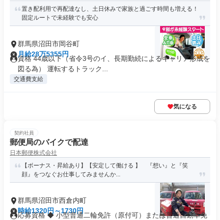
置き配利用で再配達なし、土日休みで家族と過ごす時間も増える！
固定ルートで未経験でも安心
群馬県沼田市岡谷町
月給28万5355円
資格 44歳以下（省令3号のイ、長期勤続によるキャリア形成を
図る為） 運転するトラック...
交通費支給
気になる
契約社員
郵便局のバイクで配達
日本郵便株式会社
【ボーナス・昇給あり】【安定して働ける 】 『想い』と『笑
顔』をつなぐお仕事してみませんか...
群馬県沼田市西倉内町
時給1320円～1730円
応募資格 ◆ 小型普通二輪免許（原付可）または普通自動車免