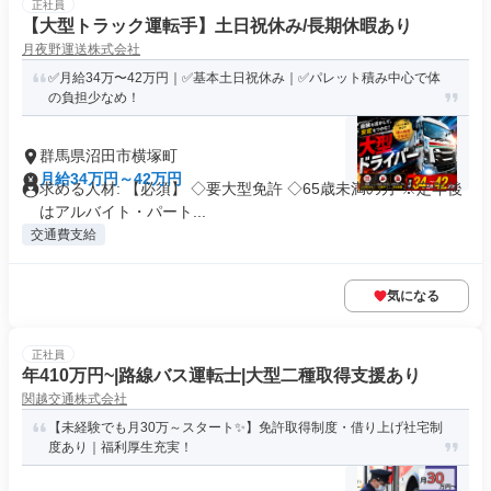
正社員
【大型トラック運転手】土日祝休み/長期休暇あり
月夜野運送株式会社
✅月給34万〜42万円｜✅基本土日祝休み｜✅パレット積み中心で体
の負担少なめ！
群馬県沼田市横塚町
月給34万円～42万円
求める人材: 【必須】 ◇要大型免許 ◇65歳未満の方 ※定年後
はアルバイト・パート...
交通費支給
気になる
正社員
年410万円~|路線バス運転士|大型二種取得支援あり
関越交通株式会社
【未経験でも月30万～スタート✨】免許取得制度・借り上げ社宅制
度あり｜福利厚生充実！