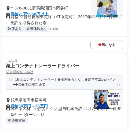
〒378-0061群馬県沼田市岡谷町
月給21万5950円以上
資格 ☆普通自動車免許（AT限定可） 2017年の3月12日以降に
免許を取得された場...
制服あり
介護休暇あり
+16個
気になる
正社員
海上コンテナトレーラードライバー
関東運輸株式会社
【海上コンテナトレーラー】❀積み降ろしなし❀賞与年2回&セイノ
ーHD傘下の安定企業
群馬県沼田市横塚町
月給30万円～38万円
求める人材: ＜必須＞ ◇大型自動車免許 ◇けん引免許 〜歓迎
条件〜 Iターン・U...
交通費支給