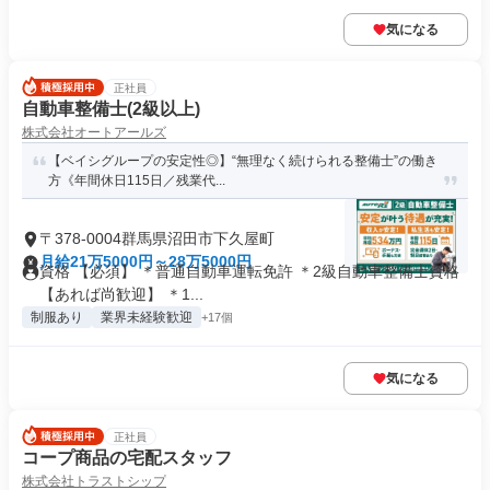
気になる
正社員
自動車整備士(2級以上)
株式会社オートアールズ
【ベイシグループの安定性◎】“無理なく続けられる整備士”の働き
方《年間休日115日／残業代...
〒378-0004群馬県沼田市下久屋町
月給21万5000円～28万5000円
資格 【必須】 ＊普通自動車運転免許 ＊2級自動車整備士資格
【あれば尚歓迎】 ＊1...
制服あり
業界未経験歓迎
+17個
気になる
正社員
コープ商品の宅配スタッフ
株式会社トラストシップ