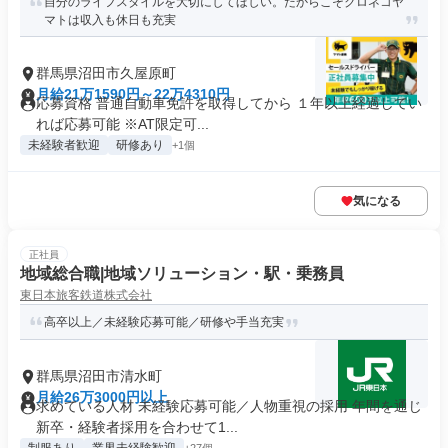
自分のライフスタイルを大切にしてほしい。だからこそクロネコヤ
マトは収入も休日も充実
群馬県沼田市久屋原町
月給21万1590円～22万4310円
応募資格 普通自動車免許を取得してから １年以上経過してい
れば応募可能 ※AT限定可...
未経験者歓迎
研修あり
+1個
気になる
正社員
地域総合職|地域ソリューション・駅・乗務員
東日本旅客鉄道株式会社
高卒以上／未経験応募可能／研修や手当充実
群馬県沼田市清水町
月給26万3000円以上
求めている人材 未経験応募可能／人物重視の採用 年間を通じ
新卒・経験者採用を合わせて1...