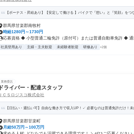
【ボーナス・昇給あり】【安定して働ける 】バイクで『想い』と『笑顔』をつ
群馬県甘楽郡南牧村
時給1280円～1730円
応募資格 ◆ 小型普通二輪免許（原付可）または普通自動車免許 ◆ 通勤.
社員登用あり
主婦・主夫歓迎
未経験者歓迎
研修あり
+2個
業務委託
ドライバー・配達スタッフ
ＪＣＳロジスコ株式会社
【日払い・週払い可】自由な働き方で収入UP！✓ 必要なのは普通免許だけ！未経験
群馬県甘楽郡甘楽町
月給50万円～100万円
求める人材: どなたでも活躍できる環境です！ ＼ぜひご応募ください／.