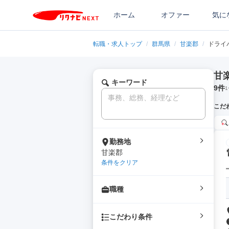
ホーム
オファー
気に
転職・求人トップ
/
群馬県
/
甘楽郡
/
ドライ
甘
キーワード
9
件
1
こだ
勤務地
甘楽郡
条件をクリア
職種
こだわり条件