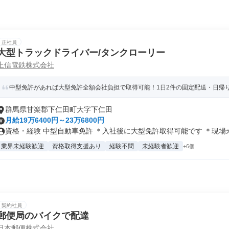
正社員
大型トラックドライバー/タンクローリー
上信電鉄株式会社
中型免許があれば大型免許全額会社負担で取得可能！1日2件の固定配送・日帰
群馬県甘楽郡下仁田町大字下仁田
月給19万6400円～23万6800円
資格・経験 中型自動車免許 ＊入社後に大型免許取得可能です ＊現場未経
業界未経験歓迎
資格取得支援あり
経験不問
未経験者歓迎
+6個
契約社員
郵便局のバイクで配達
日本郵便株式会社