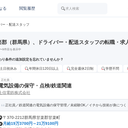
なる
閲覧履歴
求人検索
バー・配送スタッフ
楽郡（群馬県）、ドライバー・配送スタッフの転職・求
〜
9
件目を表示中
わり条件の追加設定を忘れていませんか？
土日祝休み
年間休日120日以上
完全週休2日制
学歴不問
正社員
電気設備の保守・点検/鉄道関連
上信電鉄株式会社
正社員／鉄道関連の電気設備の保守管理／未経験OK／イチから技術が身につく
〒370-2212群馬県甘楽郡甘楽町
月給19万3700円～21万9100円