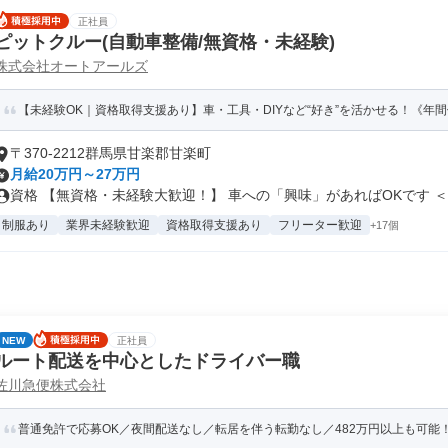
正社員
ピットクルー(自動車整備/無資格・未経験)
株式会社オートアールズ
【未経験OK｜資格取得支援あり】車・工具・DIYなど“好き”を活かせる！《年間休日
〒370-2212群馬県甘楽郡甘楽町
月給20万円～27万円
資格 【無資格・未経験大歓迎！】 車への「興味」があればOKです ＜..
制服あり
業界未経験歓迎
資格取得支援あり
フリーター歓迎
+17個
NEW
正社員
ルート配送を中心としたドライバー職
佐川急便株式会社
普通免許で応募OK／夜間配送なし／転居を伴う転勤なし／482万円以上も可能