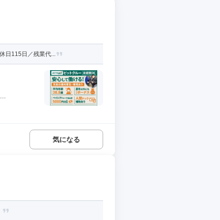
115日／残業代...
.
気になる
！