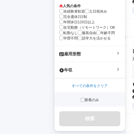
人気の条件
未経験者歓迎
土日祝休み
完全週休2日制
年間休日120日以上
在宅勤務（リモートワーク）OK
転勤なし
服装自由
年齢不問
学歴不問
語学力を活かせる
雇用形態
年収
すべての条件をクリア
新着のみ
検索