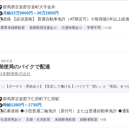
群馬県甘楽郡甘楽町大字金井
月給23万5800円～30万2800円
資格 【必須資格】 普通自動車免許（AT限定可）※取得後1年以上経過 .
業界未経験歓迎
資格取得支援あり
介護休暇あり
学歴不問
+11個
契約社員
郵便局のバイクで配達
日本郵便株式会社
【ボーナス・昇給あり】【安定して働ける 】バイクで『想い』と『笑顔』をつ
群馬県甘楽郡下仁田町下仁田駅
時給1380円～1730円
応募資格 ◆小型普通二輪免許（原付可）または普通自動車免許 ◆通勤可
社員登用あり
主婦・主夫歓迎
未経験者歓迎
経験者歓迎
+3個