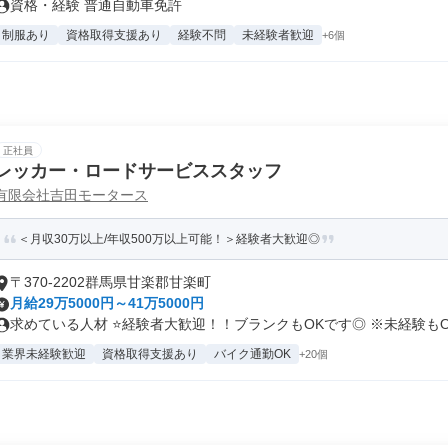
資格・経験 普通自動車免許
制服あり
資格取得支援あり
経験不問
未経験者歓迎
+6個
正社員
レッカー・ロードサービススタッフ
有限会社吉田モータース
＜月収30万以上/年収500万以上可能！＞経験者大歓迎◎
〒370-2202群馬県甘楽郡甘楽町
月給29万5000円～41万5000円
求めている人材 ⭐経験者大歓迎！！ブランクもOKです◎ ※未経験もO.
業界未経験歓迎
資格取得支援あり
バイク通勤OK
+20個