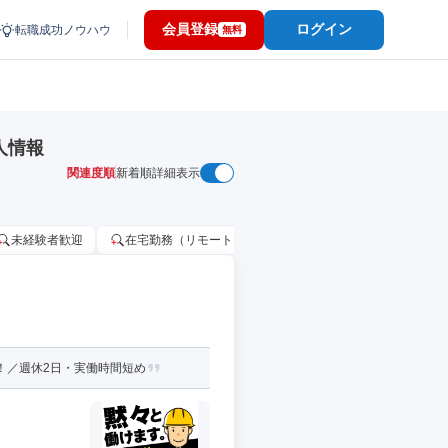
会員登録
ログイン
転職成功ノウハウ
無料
人情報
関連度順
新着順
詳細表示
未経験者歓迎
在宅勤務（リモートワーク）OK
家賃補助・住宅手当
！／週休2日・実働時間短め