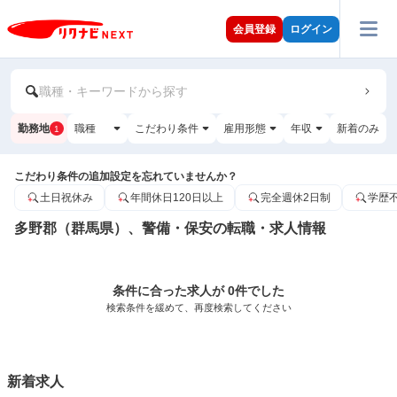
会員登録
ログイン
職種・キーワードから探す
勤務地
職種
こだわり条件
雇用形態
年収
新着のみ
1
こだわり条件の追加設定を忘れていませんか？
土日祝休み
年間休日120日以上
完全週休2日制
学歴
多野郡（群馬県）、警備・保安の転職・求人情報
条件に合った求人が 0件でした
検索条件を緩めて、再度検索してください
新着求人