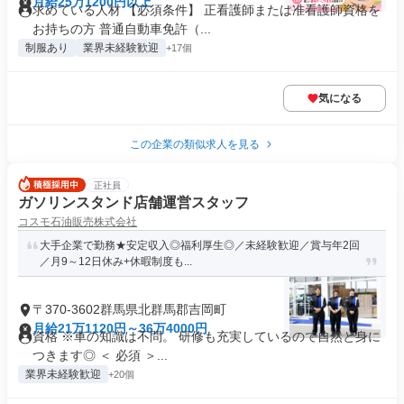
月給25万1200円以上
求めている人材 【必須条件】 正看護師または准看護師資格を
お持ちの方 普通自動車免許（...
制服あり
業界未経験歓迎
+17個
気になる
この企業の類似求人を見る
正社員
ガソリンスタンド店舗運営スタッフ
コスモ石油販売株式会社
大手企業で勤務★安定収入◎福利厚生◎／未経験歓迎／賞与年2回
／月9～12日休み+休暇制度も...
〒370-3602群馬県北群馬郡吉岡町
月給21万1120円～36万4000円
資格 ※車の知識は不問。 研修も充実しているので自然と身に
つきます◎ ＜ 必須 ＞...
業界未経験歓迎
+20個