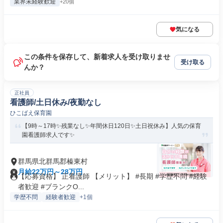
業界未経験歓迎
+20個
気になる
この条件を保存して、新着求人を受け取りませ
受け取る
んか？
正社員
看護師/土日休み/夜勤なし
ひこばえ保育園
【9時～17時✨残業なし✨年間休日120日✨土日祝休み】人気の保育
園看護師求人です✨
群馬県北群馬郡榛東村
月給22万円～28万円
【応募資格】 正看護師 【メリット】 #長期 #学歴不問 #経験
者歓迎 #ブランクO...
学歴不問
経験者歓迎
+1個