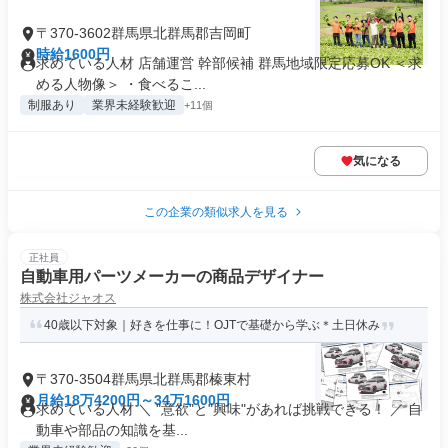
〒370-3602群馬県北群馬郡吉岡町
時給1600円
求めている人材 店舗運営 幹部候補 群馬地域限定応募OK ＜求
める人物像＞ ・食べるこ...
制服あり
業界未経験歓迎
+11個
気になる
この企業の類似求人を見る
正社員
自動車用パーツメーカーの商品デザイナー
株式会社ジャオス
40歳以下対象｜好きを仕事に！OJTで基礎から学ぶ＊土日休み
〒370-3504群馬県北群馬郡榛東村
月給18万4200円～34万1600円
求めている人材 ＼ "意欲"と"興味"があれば挑戦できる！ ／ 自
動車や部品の知識を基...