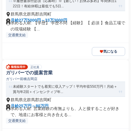
※履歴書添付必須（応募時）※【嬉しい！お休み多め】年間休日1
22日！有給休暇は最低でも5日...
群馬県北群馬郡吉岡町
月給27万5000円～33万3000円
求める人材: 【学歴】 学歴不問 【経験】 【 必須 】食品工場で
の現場経験 【...
交通費支給
気になる
正社員
ガリバーでの提案営業
ガリバー前橋吉岡店
未経験スタートでも着実に収入アップ！平均年収550万円！月給＋
賞与年2回＋インセンティブ年...
群馬県北群馬郡吉岡町
月給25万円～80万円
求める人材: 営業経験の有無よりも、人と接することが好き
で、地道にお客様と向き合える...
交通費支給