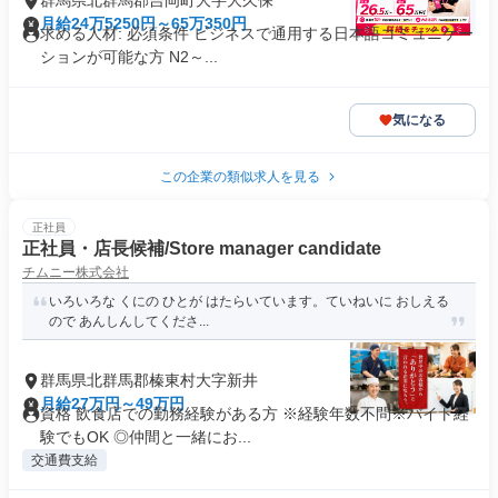
群馬県北群馬郡吉岡町大字大久保
月給24万5250円～65万350円
求める人材: 必須条件 ビジネスで通用する日本語コミュニケー
ションが可能な方 N2～...
気になる
この企業の類似求人を見る
正社員
正社員・店長候補/Store manager candidate
チムニー株式会社
いろいろな くにの ひとが はたらいています。ていねいに おしえる
ので あんしんしてくださ...
群馬県北群馬郡榛東村大字新井
月給27万円～49万円
資格 飲食店での勤務経験がある方 ※経験年数不問※バイト経
験でもOK ◎仲間と一緒にお...
交通費支給