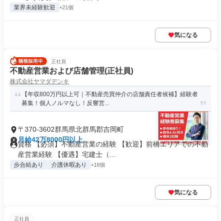
業界未経験歓迎
+21個
気になる
正社員
不動産営業および店舗管理(正社員)
株式会社ヤマダデンキ
【年収800万円以上可｜不動産売買仲介の店舗責任者候補】経験者
募集！個人ノルマなし！反響営...
〒370-3602群馬県北群馬郡吉岡町
月給42万8000円以上
資格 【必須】不動産営業の経験 【歓迎】前橋エリアでの不動
産営業経験 【優遇】宅建士（...
歩合給あり
介護休暇あり
+18個
気になる
正社員