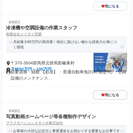
気になる
業務委託
冷凍機や空調設備の作業スタッフ
有限会社メイダイ空調
月給最大80万円の高待遇！他社に負けない確かな技術力が身につ
く環境
〒370-3504群馬県北群馬郡榛東村
月給50万円～100万円
必要資格・経験 【必須】 ・普通自動車免許(AT限定可) ・空調
設備のメンテナンス...
気になる
業務委託
写真動画ホームページ等各種制作デザイン
プラスモーションスタジオ株式会社
お客様の大切な記念日と事業運命をお預かりする重要なお仕事です