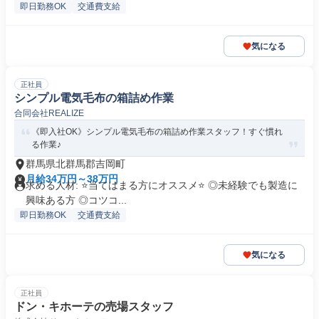
即日勤務OK
交通費支給
気になる
正社員
シンプル電気毛布の箱詰め作業
合同会社REALIZE
《即入社OK》シンプル電気毛布の箱詰め作業スタッフ！すぐ慣れ
る作業♪
群馬県北群馬郡吉岡町
月給34万円～38万円
求める人材: ⭐️当てはまる方にオススメ⭐️ ◎未経験でも製造に
興味ある方 ◎コツコ...
即日勤務OK
交通費支給
気になる
正社員
ドン・キホーテの売場スタッフ