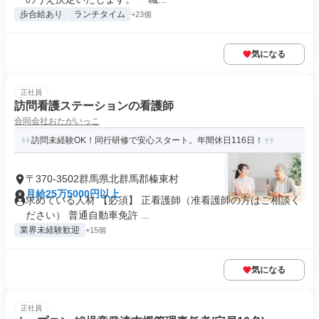
歩合給あり
ランチタイム
+23個
気になる
正社員
訪問看護ステーションの看護師
合同会社おたがいっこ
訪問未経験OK！同行研修で安心スタート。年間休日116日！
〒370-3502群馬県北群馬郡榛東村
月給25万5000円以上
求めている人材 【必須】 正看護師（准看護師の方はご相談く
ださい） 普通自動車免許 ...
業界未経験歓迎
+15個
気になる
正社員