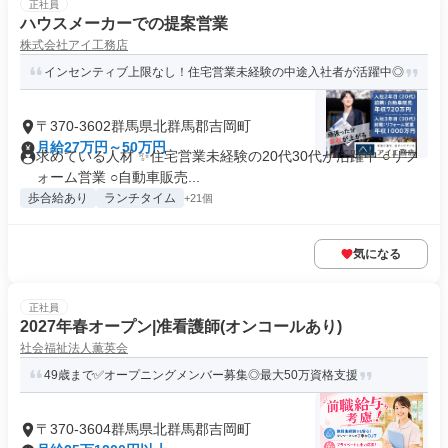
正社員
ハウスメーカーでの提案営業
株式会社アイ工務店
インセンティブ上限なし！住宅営業未経験の中途入社者が活躍中◎
〒370-3602群馬県北群馬郡吉岡町
月給27万円～50万円
求めている人材 ✨住宅営業未経験の20代30代が活躍中 ○リフ
ォーム営業 ○自動車販売...
歩合給あり
ランチタイム
+21個
気になる
正社員
2027年春オープン|准看護師(オンコールあり)
社会福祉法人薫英会
49歳まで✅オープニングメンバー募集◎最大50万資格支援
〒370-3604群馬県北群馬郡吉岡町