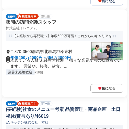
気になる
NEW
正社員
夜間の訪問介護スタッフ
株式会社ミレニアム
【未経験から専門職へ】年収600万可能！これからのキャリアを
〒370-3500群馬県北群馬郡榛東村
年俸400万4000円～456万4000円
求めている人材 未経験大歓迎！ 様々な業界からの転職者がい
ます。 営業や、接客、飲食、...
業界未経験歓迎
+18個
気になる
NEW
正社員
(要経験)社食のメニュー考案 品質管理・商品企画 土日
祝休/賞与あり/46019
ESキッチン株式会社 本社