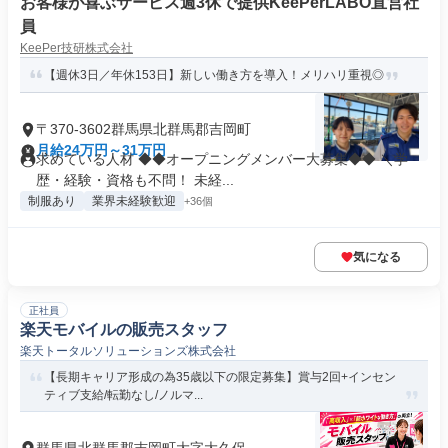
お客様が喜ぶサービス週3休で提供KeePerLABO直営社
員
KeePer技研株式会社
【週休3日／年休153日】新しい働き方を導入！メリハリ重視◎
〒370-3602群馬県北群馬郡吉岡町
月給24万円～31万円
求めている人材 ◆◆オープニングメンバー大募集◆◆ ＼学
歴・経験・資格も不問！ 未経...
制服あり
業界未経験歓迎
+36個
気になる
正社員
楽天モバイルの販売スタッフ
楽天トータルソリューションズ株式会社
【長期キャリア形成の為35歳以下の限定募集】賞与2回+インセン
ティブ支給/転勤なし/ノルマ...