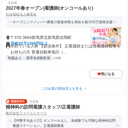
正社員
2027年春オープン|看護師(オンコールあり)
社会福祉法人薫英会
オープニングメンバー募集◎家族休暇も有給＆最大50万資格支援
〒370-3604群馬県北群馬郡吉岡町
月給25万1200円以上
求めている人材 【必須条件】 正看護師または准看護師資格を
お持ちの方 普通自動車免許（...
制服あり
業界未経験歓迎
+18個
気になる
この企業の類似求人を見る
正社員
精神科の訪問看護スタッフ/正看護師
株式会社ファーストナース
【件数手当あり◎】オンコールなし、未経験でも可能な精神科訪問
看護ステーション。正看護師募集