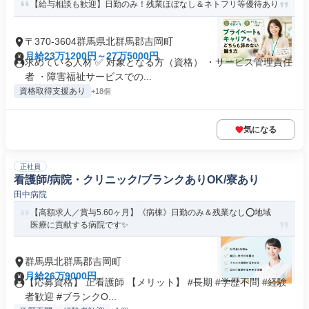
【給与相談も歓迎】日勤のみ！残業ほぼなし＆ネトフリ等優待あり
〒370-3604群馬県北群馬郡吉岡町
月給23万1200円～27万5000円
求めている人材 ✅ 対象となる方（資格） ・サービス管理責任
者 ・障害福祉サービスでの...
資格取得支援あり
+18個
気になる
正社員
看護師/病院・クリニック/ブランクありOK/寮あり
田中病院
【高額求人／賞与5.60ヶ月】《病棟》日勤のみ＆残業なし⭕地域
医療に貢献する病院です✨
群馬県北群馬郡吉岡町
月給26万9000円
【応募資格】 正看護師 【メリット】 #長期 #学歴不問 #経験
者歓迎 #ブランクO...