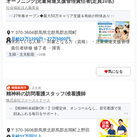
オープニング|児童発達支援管理責任者(定員10名)
社会福祉法人薫英会
27年春オープン◆最大50万キャリア支援＆有給の特休あり
〒370-3604群馬県北群馬郡吉岡町
月給23万1200円～27万5000円
求めている人材 ✅ 対象となる方（資格） ・児童発達支援管理
責任者研修 修了者 ・障害...
主婦・主夫歓迎
+16個
気になる
正社員
精神科の訪問看護スタッフ/准看護師
株式会社ファーストナース
【精神科未経験OK！】日曜定休、オンコールなし。居宅看護で笑
顔あふれる毎日をサポート。
〒370-3606群馬県北群馬郡吉岡町上野田
月給32万円以上