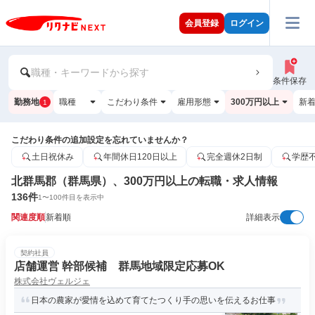
会員登録
ログイン
職種・キーワードから探す
条件保存
勤務地
職種
こだわり条件
雇用形態
300万円以上
新
1
こだわり条件の追加設定を忘れていませんか？
土日祝休み
年間休日120日以上
完全週休2日制
学歴
北群馬郡（群馬県）、300万円以上の転職・求人情報
136
件
1
〜
100
件目を表示中
関連度順
新着順
詳細表示
契約社員
店舗運営 幹部候補 群馬地域限定応募OK
株式会社ヴェルジェ
日本の農家が愛情を込めて育てたつくり手の思いを伝えるお仕事