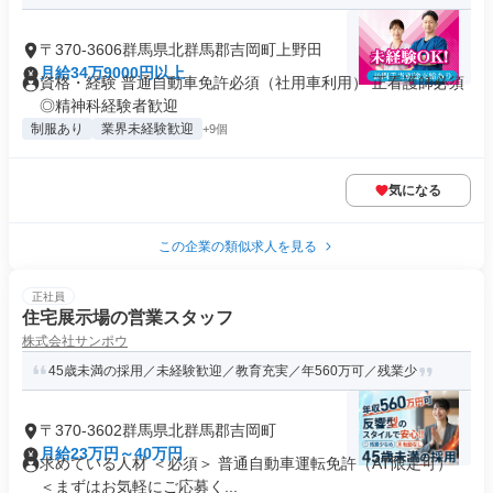
〒370-3606群馬県北群馬郡吉岡町上野田
月給34万9000円以上
資格・経験 普通自動車免許必須（社用車利用） 正看護師必須
◎精神科経験者歓迎
制服あり
業界未経験歓迎
+9個
気になる
この企業の類似求人を見る
正社員
住宅展示場の営業スタッフ
株式会社サンポウ
45歳未満の採用／未経験歓迎／教育充実／年560万可／残業少
〒370-3602群馬県北群馬郡吉岡町
月給23万円～40万円
求めている人材 ＜必須＞ 普通自動車運転免許（AT限定可）
＜まずはお気軽にご応募く...