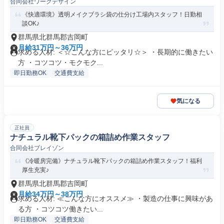
合同会社ワークデザイン
《快適環境》透明メイクブラシ袋の仕分け工場内スタッフ！日勤相
談OK♪
群馬県北群馬郡吉岡町
月給31万円～36万円
求める人材: ＜☆こんな方にピッタリ☆＞ ・長期的に働きたい
方 ・コツコツ・モクモク...
即日勤務OK
交通費支給
気になる
正社員
ナチュラル靴下パックの箱詰め作業スタッフ
合同会社ブレイゾン
《冷暖房完備》ナチュラル靴下パックの箱詰め作業スタッフ！福利
厚生充実♪
群馬県北群馬郡吉岡町
月給34万円～38万円
求める人材: ≪こんな方にオススメ≫ ・製造の仕事に興味があ
る方 ・コツコツ働きたい...
即日勤務OK
交通費支給