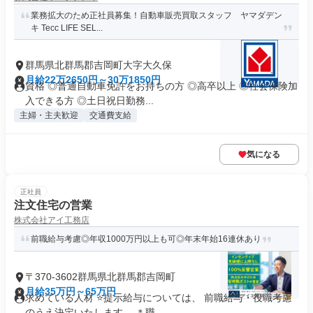
業務拡大のため正社員募集！自動車販売買取スタッフ ヤマダデン
キ Tecc LIFE SEL...
群馬県北群馬郡吉岡町大字大久保
月給22万2650円～30万1850円
資格 ◎普通自動車免許をお持ちの方 ◎高卒以上 ◎社会保険加
入できる方 ◎土日祝日勤務...
主婦・主夫歓迎
交通費支給
気になる
正社員
注文住宅の営業
株式会社アイ工務店
前職給与考慮◎年収1000万円以上も可◎年末年始16連休あり
〒370-3602群馬県北群馬郡吉岡町
月給35万円～65万円
求めている人材 ⭐提示給与については、 前職給与・役職考慮
のうえ決定いたします。 ＊職...