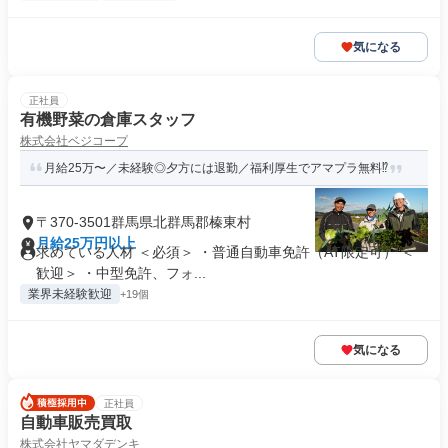
気になる
正社員
有機野菜の倉庫スタッフ
株式会社ベジコープ
月給25万〜／未経験◎夕方には退勤／福利厚生でアマプラ無料⁉
〒370-3501群馬県北群馬郡榛東村
月給25万円以上
求めている人材 ＜必須＞ ・普通自動車免許（AT限定可） ＜
歓迎＞ ・中型免許、フォ...
業界未経験歓迎
+19個
気になる
正社員
自動車販売買取
株式会社ヤマダデンキ