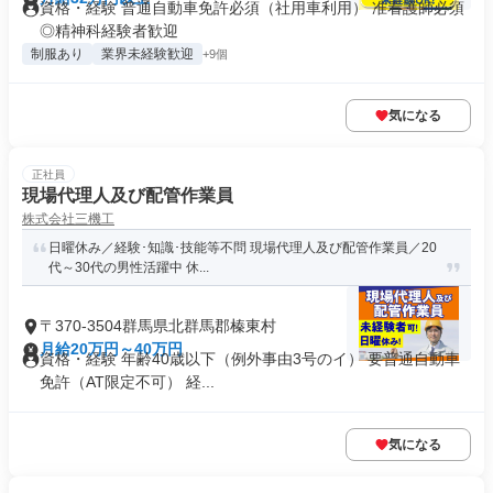
資格・経験 普通自動車免許必須（社用車利用） 准看護師必須
◎精神科経験者歓迎
制服あり
業界未経験歓迎
+9個
気になる
正社員
現場代理人及び配管作業員
株式会社三機工
日曜休み／経験･知識･技能等不問 現場代理人及び配管作業員／20
代～30代の男性活躍中 休...
〒370-3504群馬県北群馬郡榛東村
月給20万円～40万円
資格・経験 年齢40歳以下（例外事由3号のイ） 要普通自動車
免許（AT限定不可） 経...
気になる