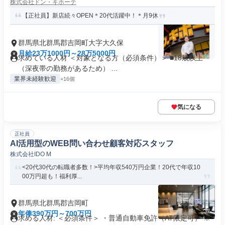
株式会社ドン・キホーテ
【正社員】新店続々OPEN＊20代活躍中！＊月9休
群馬県北群馬郡吉岡町大字大久保
月給23万1000円～28万5000円
求めている人材 ＜対象となる方（必須条件）＞ ■18歳以上
（深夜帯の勤務があるため） ...
業界未経験歓迎
+16個
気になる
正社員
AI活用型のWEB問い合わせ顧客対応スタッフ
株式会社IDO M
<20代30代の転職者多数！>平均年収540万円企業！20代で年収10
00万円超も！福利厚...
群馬県北群馬郡吉岡町
年俸390万円～700万円
求める人材: ＜必須条件＞ ・普通自動車免許（AT限定可） ※