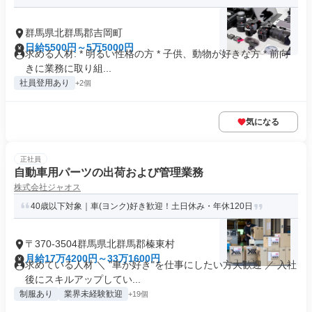
群馬県北群馬郡吉岡町
日給5500円～5万5000円
求める人材: * 明るい性格の方 * 子供、動物が好きな方 * 前向
きに業務に取り組...
社員登用あり
+2個
気になる
正社員
自動車用パーツの出荷および管理業務
株式会社ジャオス
40歳以下対象｜車(ヨンク)好き歓迎！土日休み・年休120日
〒370-3504群馬県北群馬郡榛東村
月給17万4200円～33万1600円
求めている人材 ＼ "車が好き"を仕事にしたい方大歓迎 ／ 入社
後にスキルアップしてい...
制服あり
業界未経験歓迎
+19個