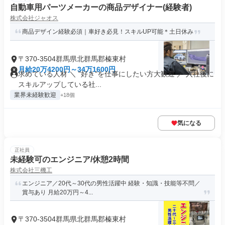
自動車用パーツメーカーの商品デザイナー(経験者)
株式会社ジャオス
商品デザイン経験必須｜車好き必見！スキルUP可能＊土日休み
〒370-3504群馬県北群馬郡榛東村
月給20万4200円～34万1600円
求めている人材 ＼ "好き"を仕事にしたい方大歓迎 ／ 入社後に
スキルアップしている社...
業界未経験歓迎
+18個
気になる
正社員
未経験可のエンジニア/休憩2時間
株式会社三機工
エンジニア／20代～30代の男性活躍中 経験・知識・技能等不問／
賞与あり 月給20万円～4...
〒370-3504群馬県北群馬郡榛東村