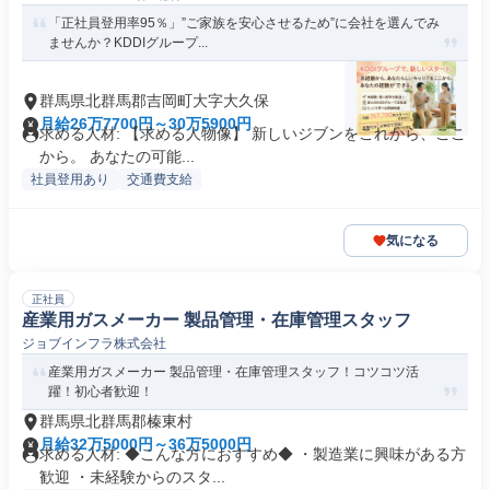
「正社員登用率95％」”ご家族を安心させるため”に会社を選んでみ
ませんか？KDDIグループ...
群馬県北群馬郡吉岡町大字大久保
月給26万7700円～30万5900円
求める人材: 【求める人物像】 新しいジブンをこれから、ここ
から。 あなたの可能...
社員登用あり
交通費支給
気になる
正社員
産業用ガスメーカー 製品管理・在庫管理スタッフ
ジョブインフラ株式会社
産業用ガスメーカー 製品管理・在庫管理スタッフ！コツコツ活
躍！初心者歓迎！
群馬県北群馬郡榛東村
月給32万5000円～36万5000円
求める人材: ◆こんな方におすすめ◆ ・製造業に興味がある方
歓迎 ・未経験からのスタ...