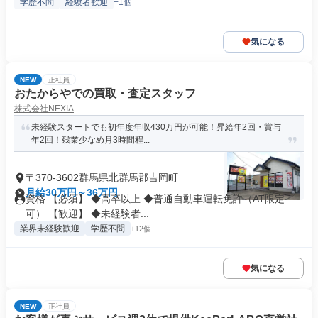
学歴不問
経験者歓迎
+1個
気になる
NEW
正社員
おたからやでの買取・査定スタッフ
株式会社NEXIA
未経験スタートでも初年度年収430万円が可能！昇給年2回・賞与
年2回！残業少なめ月3時間程...
〒370-3602群馬県北群馬郡吉岡町
月給30万円～36万円
資格 【必須】 ◆高卒以上 ◆普通自動車運転免許（AT限定
可） 【歓迎】 ◆未経験者...
業界未経験歓迎
学歴不問
+12個
気になる
NEW
正社員