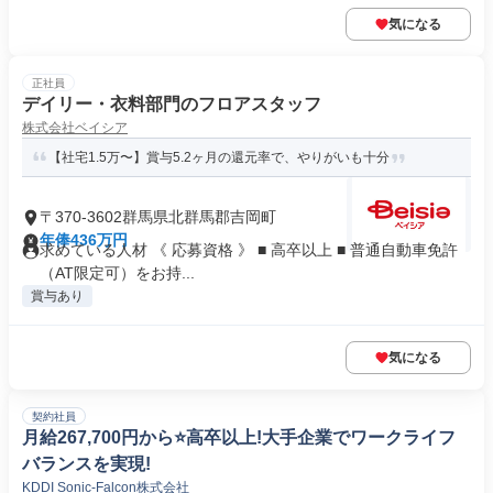
気になる
正社員
デイリー・衣料部門のフロアスタッフ
株式会社ベイシア
【社宅1.5万〜】賞与5.2ヶ月の還元率で、やりがいも十分
〒370-3602群馬県北群馬郡吉岡町
年俸436万円
求めている人材 《 応募資格 》 ■ 高卒以上 ■ 普通自動車免許
（AT限定可）をお持...
賞与あり
気になる
契約社員
月給267,700円から⭐️高卒以上!大手企業でワークライフ
バランスを実現!
KDDI Sonic-Falcon株式会社