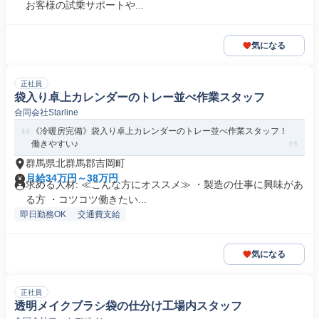
お客様の試乗サポートや...
気になる
正社員
袋入り卓上カレンダーのトレー並べ作業スタッフ
合同会社Starline
《冷暖房完備》袋入り卓上カレンダーのトレー並べ作業スタッフ！
働きやすい♪
群馬県北群馬郡吉岡町
月給34万円～38万円
求める人材: ≪こんな方にオススメ≫ ・製造の仕事に興味があ
る方 ・コツコツ働きたい...
即日勤務OK
交通費支給
気になる
正社員
透明メイクブラシ袋の仕分け工場内スタッフ