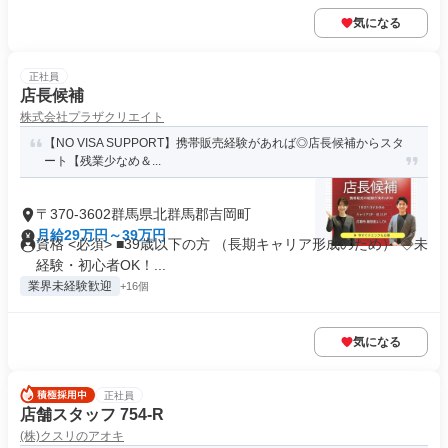
気になる
正社員
店長候補
株式会社プラザクリエイト
【NO VISA SUPPORT】携帯販売経験があれば◎店長候補からスタ
ート【残業少なめ＆...
〒370-3602群馬県北群馬郡吉岡町
月給29万円～39万円
資格 <必須> ■39歳以下の方 （長期キャリア形成のため） ◇未
経験・初心者OK！...
業界未経験歓迎
+16個
気になる
正社員
店舗スタッフ 754-R
(株)クスリのアオキ