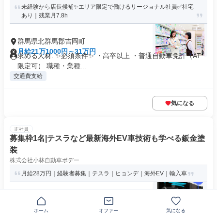
未経験から店長候補✨エリア限定で働けるリージョナル社員✅社宅
あり｜残業月7.8h
群馬県北群馬郡吉岡町
月給21万1000円～31万円
求める人材: ✨必須条件✨ ・高卒以上 ・普通自動車免許（AT
限定可） 職種・業種...
交通費支給
気になる
正社員
募集枠1名|テスラなど最新海外EV車技術も学べる鈑金塗
装
株式会社小林自動車ボデー
月給28万円｜経験者募集｜テスラ｜ヒョンデ｜海外EV｜輸入車
〒370-3602群馬県北群馬郡吉岡町
月給28万円以上
ホーム
オファー
気になる
求めている人材 ━━━━━━━━━━━━━━ ■経験者歓迎