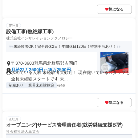
気になる
正社員
設備工事(熱絶縁工事)
株式会社インサレイションテクノロジー
未経験者OK！完全週休2日！年間休日120日！特別手当あり！
〒370-3603群馬県北群馬郡吉岡町
月給22万2500円～45万2500円
求めている人材 未経験者大歓迎！ 現在働いているスタッフも
全員未経験スタートです 未...
制服あり
業界未経験歓迎
+24個
気になる
正社員
オープニング|サービス管理責任者(就労継続支援B型)
社会福祉法人薫英会