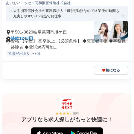
あいおいニッセイ同和損害保険株式会社
大手損害保険会社の事務職求人！6時間勤務なので終業後の時間も
充実しやすい!16時迄でお仕事...
〒501-3829岐阜県関市旭ケ丘
時給1240円
資格 【学歴】 高卒以上 【必須条件】 ◆障害者手帳 ◆事務職
経験者 ◆電話対応可能...
社員登用あり
+7個
気になる
無料
アプリなら求人探しがもっと快適に！