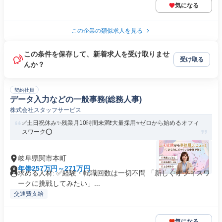
気になる
この企業の類似求人を見る
この条件を保存して、新着求人を受け取りませ
受け取る
んか？
契約社員
データ入力などの一般事務(総務人事)
株式会社スタッフサービス
✅土日祝休み✨残業月10時間未満❗️大量採用⭐ゼロから始めるオフィ
スワーク⭕️
岐阜県関市本町
年俸257万円～271万円
求める人材: ✅経験・転職回数は一切不問 「新しくオフィスワ
ークに挑戦してみたい」...
交通費支給
気になる