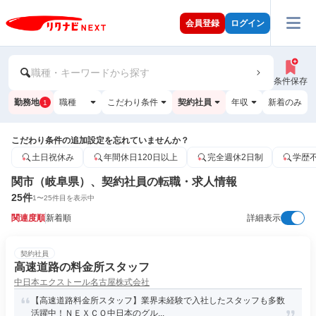
会員登録
ログイン
職種・キーワードから探す
条件保存
勤務地
職種
こだわり条件
契約社員
年収
新着のみ
1
こだわり条件の追加設定を忘れていませんか？
土日祝休み
年間休日120日以上
完全週休2日制
学歴
関市（岐阜県）、契約社員の転職・求人情報
25
件
1
〜
25
件目を表示中
関連度順
新着順
詳細表示
契約社員
高速道路の料金所スタッフ
中日本エクストール名古屋株式会社
【高速道路料金所スタッフ】業界未経験で入社したスタッフも多数
活躍中！ＮＥＸＣＯ中日本のグル...