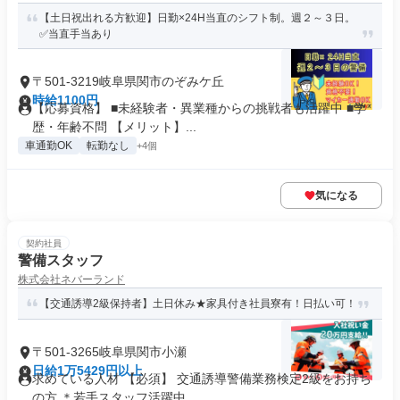
【土日祝出れる方歓迎】日勤×24H当直のシフト制。週２～３日。
✅当直手当あり
〒501-3219岐阜県関市のぞみケ丘
時給1100円
【応募資格】 ■未経験者・異業種からの挑戦者も活躍中 ■学
歴・年齢不問 【メリット】...
車通勤OK
転勤なし
+4個
気になる
契約社員
警備スタッフ
株式会社ネバーランド
【交通誘導2級保持者】土日休み★家具付き社員寮有！日払い可！
〒501-3265岐阜県関市小瀬
日給1万5429円以上
求めている人材 【必須】 交通誘導警備業務検定2級をお持ち
の方 ＊若手スタッフ活躍中...