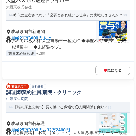
大型バスでの送迎ドライバー
大新東株式会社
時代に左右されない『必要とされ続ける仕事』に挑戦しませんか？
岐阜県関市新迫間
月給21万6000円以上
求めている人材 大型自動車一種免許 ◆学歴不問 ◆男性も女性
も活躍中！ ◆未経験やブ...
業界未経験歓迎
+13個
気になる
契約社員
調理師/契約社員/病院・クリニック
中濃厚生病院
【福利厚生充実✨】長く働ける職場で⭕️人間関係も良好✅️
岐阜県関市若草通
月給25万9200円～32万2400円
【応募資格】 不問 【メリット】 #大量募集 #フリーター歓迎