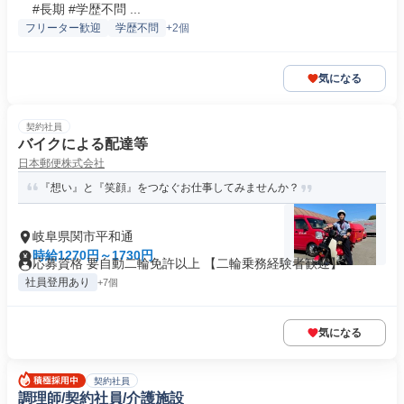
#長期 #学歴不問 ...
フリーター歓迎
学歴不問
+2個
気になる
契約社員
バイクによる配達等
日本郵便株式会社
『想い』と『笑顔』をつなぐお仕事してみませんか？
岐阜県関市平和通
時給1270円～1730円
応募資格 要自動二輪免許以上 【二輪乗務経験者歓迎】
社員登用あり
+7個
気になる
契約社員
調理師/契約社員/介護施設