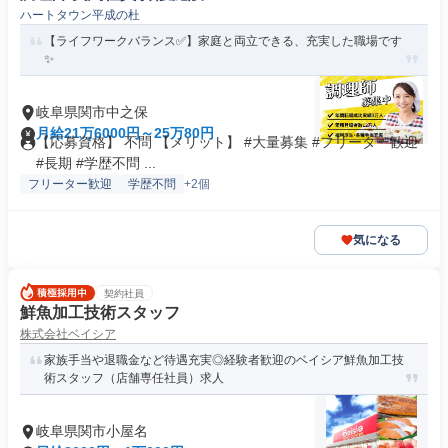
ハートタウン平成の杜
【ライフワークバランス✅️】家庭と両立できる、充実した職場です
✨
岐阜県関市中之保
月給21万6000円～25万80円
【応募資格】 不問 【メリット】 #大量募集 #フリーター歓迎
#長期 #学歴不問 ...
フリーター歓迎
学歴不問
+2個
気になる
契約社員
鮮魚加工技術スタッフ
株式会社ベイシア
家族手当や退職金など待遇充実◎経験者歓迎のベイシア鮮魚加工技
術スタッフ（店舗専任社員）求人
岐阜県関市小屋名