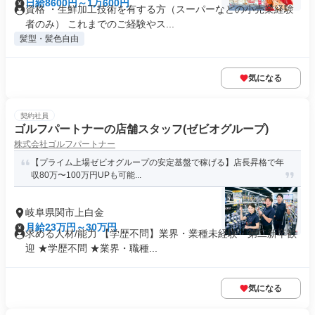
日給8600円～1万600円
資格 ・生鮮加工技術を有する方（スーパーなどの小売業経験
者のみ） これまでのご経験やス...
髪型・髪色自由
気になる
契約社員
ゴルフパートナーの店舗スタッフ(ゼビオグループ)
株式会社ゴルフパートナー
【プライム上場ゼビオグループの安定基盤で稼げる】店長昇格で年
収80万〜100万円UPも可能...
岐阜県関市上白金
月給23万円～30万円
求める人材/能力 【学歴不問】業界・業種未経験・第⼆新卒歓
迎 ★学歴不問 ★業界・職種...
気になる