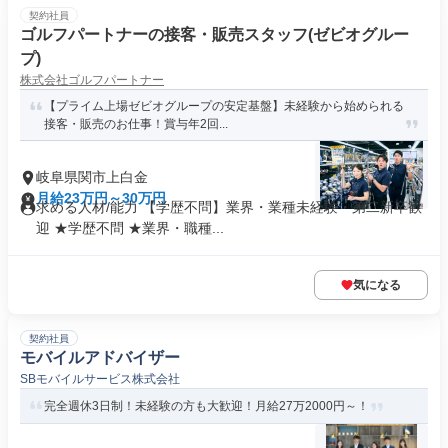
契約社員
ゴルフパートナーの接客・販売スタッフ(ゼビオグルー
プ)
株式会社ゴルフパートナー
【プライム上場ゼビオグループの安定基盤】未経験から始められる
接客・販売のお仕事！賞与年2回...
岐阜県関市上白金
月給23万円～30万円
求める人材/能力 【学歴不問】業界・業種未経験・第⼆新卒歓
迎 ★学歴不問 ★業界・職種...
気になる
契約社員
モバイルアドバイザー
SBモバイルサービス株式会社
完全週休3日制！未経験の方も大歓迎！月給27万2000円～！