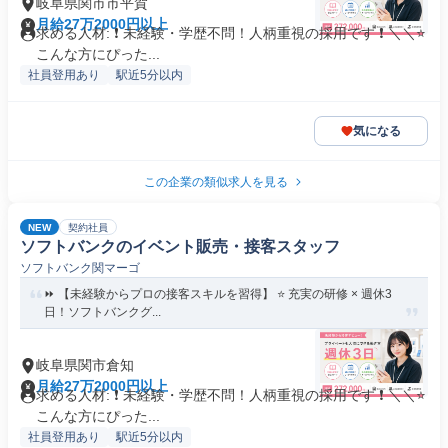
岐阜県関市市平賀
月給27万2000円以上
求める人材: ❗ 未経験・学歴不問！人柄重視の採用です ❗ ＼＼⭐
こんな方にぴった...
社員登用あり
駅近5分以内
気になる
この企業の類似求人を見る
NEW
契約社員
ソフトバンクのイベント販売・接客スタッフ
ソフトバンク関マーゴ
⏩️ 【未経験からプロの接客スキルを習得】 ⭐️ 充実の研修 × 週休3
日！ソフトバンクグ...
岐阜県関市倉知
月給27万2000円以上
求める人材: ❗ 未経験・学歴不問！人柄重視の採用です ❗ ＼＼⭐
こんな方にぴった...
社員登用あり
駅近5分以内