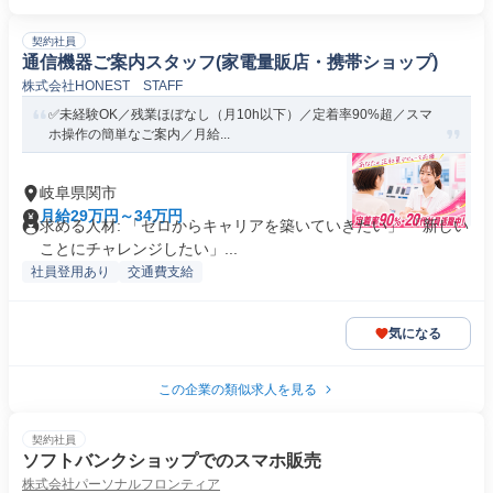
契約社員
通信機器ご案内スタッフ(家電量販店・携帯ショップ)
株式会社HONEST STAFF
✅未経験OK／残業ほぼなし（月10h以下）／定着率90%超／スマ
ホ操作の簡単なご案内／月給...
岐阜県関市
月給29万円～34万円
求める人材: 「ゼロからキャリアを築いていきたい」 「新しい
ことにチャレンジしたい」...
社員登用あり
交通費支給
気になる
この企業の類似求人を見る
契約社員
ソフトバンクショップでのスマホ販売
株式会社パーソナルフロンティア