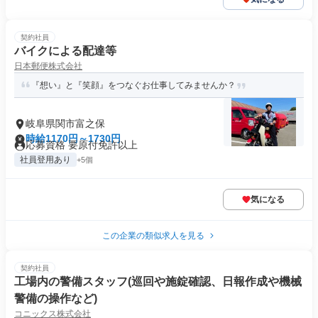
契約社員
バイクによる配達等
日本郵便株式会社
『想い』と『笑顔』をつなぐお仕事してみませんか？
岐阜県関市富之保
時給1170円～1730円
応募資格 要原付免許以上
社員登用あり
+5個
気になる
この企業の類似求人を見る
契約社員
工場内の警備スタッフ(巡回や施錠確認、日報作成や機械
警備の操作など)
コニックス株式会社