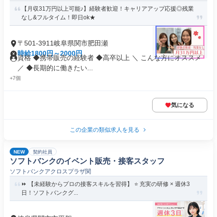
【月収31万円以上可能♪】経験者歓迎！キャリアアップ応援◎残業
なし&フルタイム！即日ok★
〒501-3911岐阜県関市肥田瀬
時給1800円～2000円
資格 ◆携帯販売の経験者 ◆高卒以上 ＼ こんな方にオススメ
／ ◆長期的に働きたい...
+7個
気になる
この企業の類似求人を見る
NEW
契約社員
ソフトバンクのイベント販売・接客スタッフ
ソフトバンクアクロスプラザ関
⏩️ 【未経験からプロの接客スキルを習得】 ⭐️ 充実の研修 × 週休3
日！ソフトバンクグ...