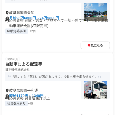
岐阜県関市倉知
月給23万6800円～24万9800円
応募資格 経験・男女・学歴すべて一切不問です！ ※要普通自
動車運転免許(AT限定可) ...
60代も応募可
+12個
気になる
契約社員
自動車による配達等
日本郵便株式会社
『想い』と『笑顔』が繋がるように、今日も車を走らせます。
岐阜県関市平和通
時給1170円～1340円
応募資格 要普通免許以上
社員登用あり
+4個