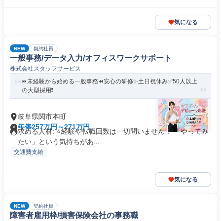
気になる
NEW
契約社員
一般事務/データ入力/オフィスワークサポート
株式会社スタッフサービス
⏩️未経験から始める一般事務⏪️安心の研修✨️土日祝休み✅️50人以上
の大型採用❗️
岐阜県関市本町
年俸257万円～271万円
求める人材: ⭐️経験や転職回数は一切問いません！ 「やってみ
たい」という気持ちがあ...
交通費支給
気になる
NEW
契約社員
障害者雇用枠/損害保険会社の事務職